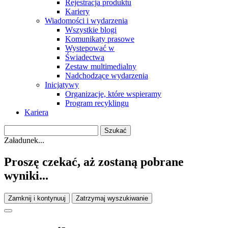
Rejestracja produktu
Kariery
Wiadomości i wydarzenia
Wszystkie blogi
Komunikaty prasowe
Wystepować w
Świadectwa
Zestaw multimedialny
Nadchodzące wydarzenia
Inicjatywy
Organizacje, które wspieramy
Program recyklingu
Kariera
Załadunek...
Proszę czekać, aż zostaną pobrane
wyniki...
Zamknij i kontynuuj
Zatrzymaj wyszukiwanie