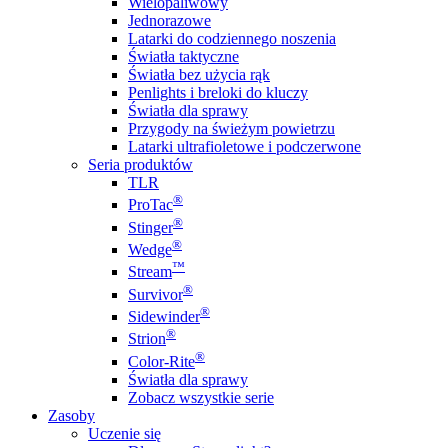
Wielopaliwowy
Jednorazowe
Latarki do codziennego noszenia
Światła taktyczne
Światła bez użycia rąk
Penlights i breloki do kluczy
Światła dla sprawy
Przygody na świeżym powietrzu
Latarki ultrafioletowe i podczerwone
Seria produktów
TLR
®
ProTac
®
Stinger
®
Wedge
™
Stream
®
Survivor
®
Sidewinder
®
Strion
®
Color-Rite
Światła dla sprawy
Zobacz wszystkie serie
Zasoby
Uczenie się