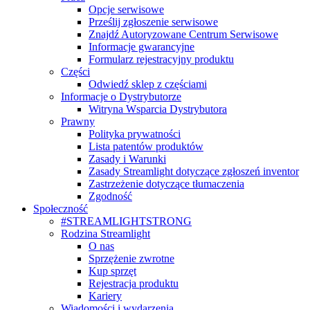
Opcje serwisowe
Prześlij zgłoszenie serwisowe
Znajdź Autoryzowane Centrum Serwisowe
Informacje gwarancyjne
Formularz rejestracyjny produktu
Części
Odwiedź sklep z częściami
Informacje o Dystrybutorze
Witryna Wsparcia Dystrybutora
Prawny
Polityka prywatności
Lista patentów produktów
Zasady i Warunki
Zasady Streamlight dotyczące zgłoszeń inventor
Zastrzeżenie dotyczące tłumaczenia
Zgodność
Społeczność
#STREAMLIGHTSTRONG
Rodzina Streamlight
O nas
Sprzężenie zwrotne
Kup sprzęt
Rejestracja produktu
Kariery
Wiadomości i wydarzenia