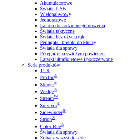
Akumulatorowe
Światła USB
Wielopaliwowy
Jednorazowe
Latarki do codziennego noszenia
Światła taktyczne
Światła bez użycia rąk
Penlights i breloki do kluczy
Światła dla sprawy
Przygody na świeżym powietrzu
Latarki ultrafioletowe i podczerwone
Seria produktów
TLR
®
ProTac
®
Stinger
®
Wedge
™
Stream
®
Survivor
®
Sidewinder
®
Strion
®
Color-Rite
Światła dla sprawy
Zobacz wszystkie serie