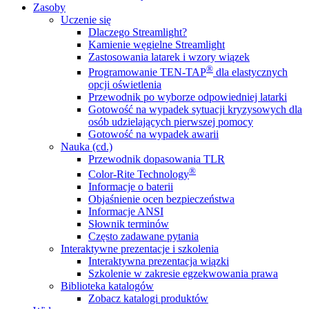
Zasoby
Uczenie się
Dlaczego Streamlight?
Kamienie węgielne Streamlight
Zastosowania latarek i wzory wiązek
®
Programowanie TEN-TAP
dla elastycznych
opcji oświetlenia
Przewodnik po wyborze odpowiedniej latarki
Gotowość na wypadek sytuacji kryzysowych dla
osób udzielających pierwszej pomocy
Gotowość na wypadek awarii
Nauka (cd.)
Przewodnik dopasowania TLR
®
Color-Rite Technology
Informacje o baterii
Objaśnienie ocen bezpieczeństwa
Informacje ANSI
Słownik terminów
Często zadawane pytania
Interaktywne prezentacje i szkolenia
Interaktywna prezentacja wiązki
Szkolenie w zakresie egzekwowania prawa
Biblioteka katalogów
Zobacz katalogi produktów