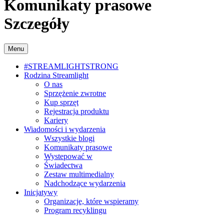
Komunikaty prasowe
Szczegóły
Menu
#STREAMLIGHTSTRONG
Rodzina Streamlight
O nas
Sprzężenie zwrotne
Kup sprzęt
Rejestracja produktu
Kariery
Wiadomości i wydarzenia
Wszystkie blogi
Komunikaty prasowe
Wystepować w
Świadectwa
Zestaw multimedialny
Nadchodzące wydarzenia
Inicjatywy
Organizacje, które wspieramy
Program recyklingu