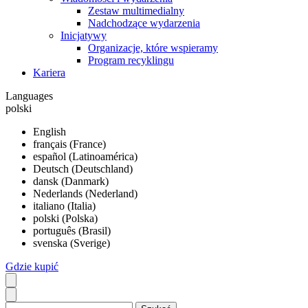
Zestaw multimedialny
Nadchodzące wydarzenia
Inicjatywy
Organizacje, które wspieramy
Program recyklingu
Kariera
Languages
polski
English
français (France)
español (Latinoamérica)
Deutsch (Deutschland)
dansk (Danmark)
Nederlands (Nederland)
italiano (Italia)
polski (Polska)
português (Brasil)
svenska (Sverige)
Gdzie kupić