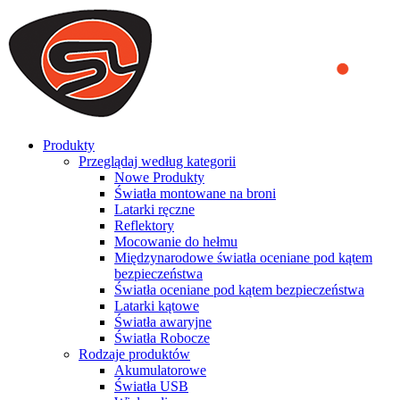
We use cookies to ensure that we provide you the best experience
on our website. By continuing to browse this website, you accept
that cookies are used to help us analyze how the website is used and
to offer you a better experience. To learn more or to find out how
you can disable cookies, you can access our
Privacy Policy
.
ACCEPT AND CLOSE
Produkty
Przeglądaj według kategorii
Nowe Produkty
Światła montowane na broni
Latarki ręczne
Reflektory
Mocowanie do hełmu
Międzynarodowe światła oceniane pod kątem
bezpieczeństwa
Światła oceniane pod kątem bezpieczeństwa
Latarki kątowe
Światła awaryjne
Światła Robocze
Rodzaje produktów
Akumulatorowe
Światła USB