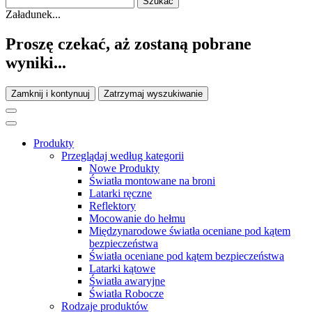
Załadunek...
Proszę czekać, aż zostaną pobrane
wyniki...
Zamknij i kontynuuj
Zatrzymaj wyszukiwanie
Produkty
Przeglądaj według kategorii
Nowe Produkty
Światła montowane na broni
Latarki ręczne
Reflektory
Mocowanie do hełmu
Międzynarodowe światła oceniane pod kątem
bezpieczeństwa
Światła oceniane pod kątem bezpieczeństwa
Latarki kątowe
Światła awaryjne
Światła Robocze
Rodzaje produktów