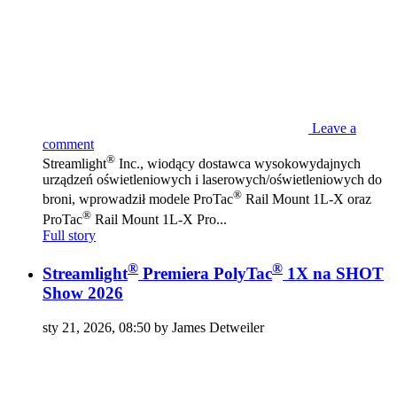
Leave a
comment
®
Streamlight
Inc., wiodący dostawca wysokowydajnych
urządzeń oświetleniowych i laserowych/oświetleniowych do
®
broni, wprowadził modele ProTac
Rail Mount 1L-X oraz
®
ProTac
Rail Mount 1L-X Pro...
Full story
®
®
Streamlight
Premiera PolyTac
1X na SHOT
Show 2026
sty 21, 2026, 08:50 by James Detweiler