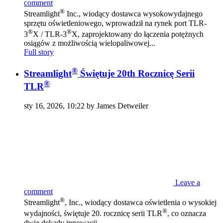
comment
®
Streamlight
Inc., wiodący dostawca wysokowydajnego
sprzętu oświetleniowego, wprowadził na rynek port TLR-
®
®
3
X / TLR-3
X, zaprojektowany do łączenia potężnych
osiągów z możliwością wielopaliwowej...
Full story
®
Streamlight
Świętuje 20th Rocznicę Serii
®
TLR
sty 16, 2026, 10:22 by James Detweiler
Leave a
comment
®
Streamlight
, Inc., wiodący dostawca oświetlenia o wysokiej
®
wydajności, świętuje 20. rocznicę serii TLR
, co oznacza
dwie dekady innowacji...