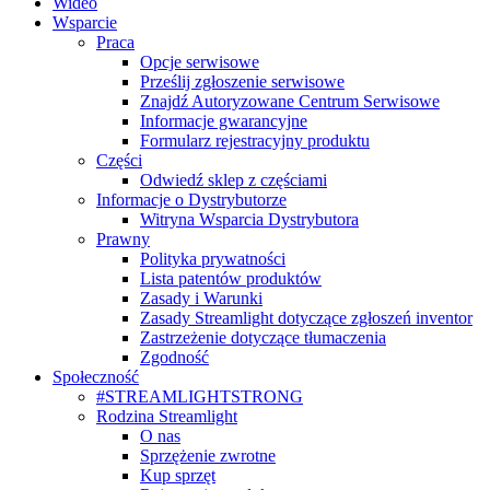
Wideo
Wsparcie
Praca
Opcje serwisowe
Prześlij zgłoszenie serwisowe
Znajdź Autoryzowane Centrum Serwisowe
Informacje gwarancyjne
Formularz rejestracyjny produktu
Części
Odwiedź sklep z częściami
Informacje o Dystrybutorze
Witryna Wsparcia Dystrybutora
Prawny
Polityka prywatności
Lista patentów produktów
Zasady i Warunki
Zasady Streamlight dotyczące zgłoszeń inventor
Zastrzeżenie dotyczące tłumaczenia
Zgodność
Społeczność
#STREAMLIGHTSTRONG
Rodzina Streamlight
O nas
Sprzężenie zwrotne
Kup sprzęt