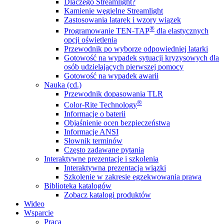
Dlaczego Streamlight?
Kamienie węgielne Streamlight
Zastosowania latarek i wzory wiązek
®
Programowanie TEN-TAP
dla elastycznych
opcji oświetlenia
Przewodnik po wyborze odpowiedniej latarki
Gotowość na wypadek sytuacji kryzysowych dla
osób udzielających pierwszej pomocy
Gotowość na wypadek awarii
Nauka (cd.)
Przewodnik dopasowania TLR
®
Color-Rite Technology
Informacje o baterii
Objaśnienie ocen bezpieczeństwa
Informacje ANSI
Słownik terminów
Często zadawane pytania
Interaktywne prezentacje i szkolenia
Interaktywna prezentacja wiązki
Szkolenie w zakresie egzekwowania prawa
Biblioteka katalogów
Zobacz katalogi produktów
Wideo
Wsparcie
Praca