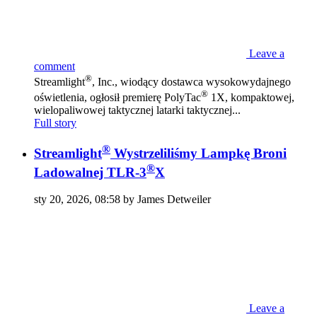
Leave a
comment
®
Streamlight
, Inc., wiodący dostawca wysokowydajnego
®
oświetlenia, ogłosił premierę PolyTac
1X, kompaktowej,
wielopaliwowej taktycznej latarki taktycznej...
Full story
®
Streamlight
Wystrzeliliśmy Lampkę Broni
®
Ladowalnej TLR-3
X
sty 20, 2026, 08:58 by James Detweiler
Leave a