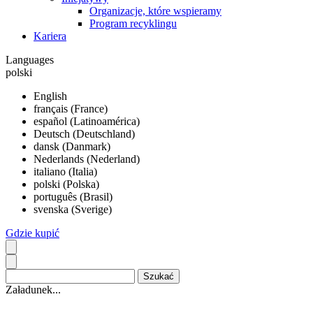
Organizacje, które wspieramy
Program recyklingu
Kariera
Languages
polski
English
français (France)
español (Latinoamérica)
Deutsch (Deutschland)
dansk (Danmark)
Nederlands (Nederland)
italiano (Italia)
polski (Polska)
português (Brasil)
svenska (Sverige)
Gdzie kupić
Załadunek...