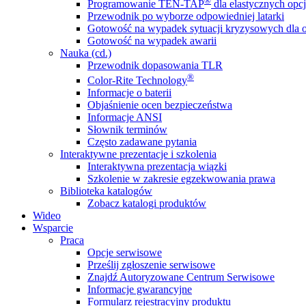
®
Programowanie TEN-TAP
dla elastycznych opcj
Przewodnik po wyborze odpowiedniej latarki
Gotowość na wypadek sytuacji kryzysowych dla o
Gotowość na wypadek awarii
Nauka (cd.)
Przewodnik dopasowania TLR
®
Color-Rite Technology
Informacje o baterii
Objaśnienie ocen bezpieczeństwa
Informacje ANSI
Słownik terminów
Często zadawane pytania
Interaktywne prezentacje i szkolenia
Interaktywna prezentacja wiązki
Szkolenie w zakresie egzekwowania prawa
Biblioteka katalogów
Zobacz katalogi produktów
Wideo
Wsparcie
Praca
Opcje serwisowe
Prześlij zgłoszenie serwisowe
Znajdź Autoryzowane Centrum Serwisowe
Informacje gwarancyjne
Formularz rejestracyjny produktu