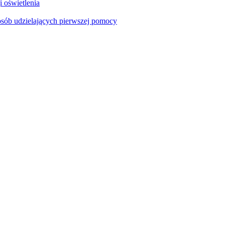
i oświetlenia
sób udzielających pierwszej pomocy