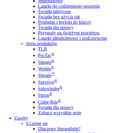
Jednorazowe
Latarki do codziennego noszenia
Światła taktyczne
Światła bez użycia rąk
Penlights i breloki do kluczy
Światła dla sprawy
Przygody na świeżym powietrzu
Latarki ultrafioletowe i podczerwone
Seria produktów
TLR
®
ProTac
®
Stinger
®
Wedge
™
Stream
®
Survivor
®
Sidewinder
®
Strion
®
Color-Rite
Światła dla sprawy
Zobacz wszystkie serie
Zasoby
Uczenie się
Dlaczego Streamlight?