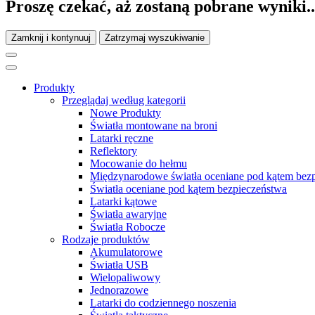
Proszę czekać, aż zostaną pobrane wyniki..
Zamknij i kontynuuj
Zatrzymaj wyszukiwanie
Produkty
Przeglądaj według kategorii
Nowe Produkty
Światła montowane na broni
Latarki ręczne
Reflektory
Mocowanie do hełmu
Międzynarodowe światła oceniane pod kątem bez
Światła oceniane pod kątem bezpieczeństwa
Latarki kątowe
Światła awaryjne
Światła Robocze
Rodzaje produktów
Akumulatorowe
Światła USB
Wielopaliwowy
Jednorazowe
Latarki do codziennego noszenia