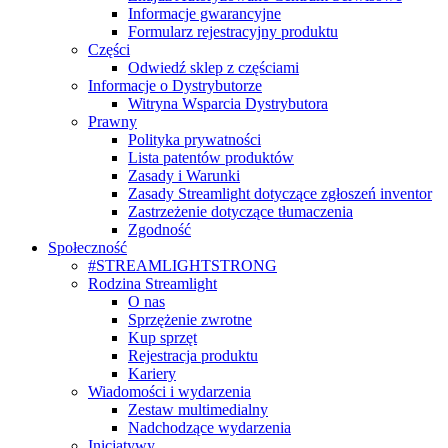
Informacje gwarancyjne
Formularz rejestracyjny produktu
Części
Odwiedź sklep z częściami
Informacje o Dystrybutorze
Witryna Wsparcia Dystrybutora
Prawny
Polityka prywatności
Lista patentów produktów
Zasady i Warunki
Zasady Streamlight dotyczące zgłoszeń inventor
Zastrzeżenie dotyczące tłumaczenia
Zgodność
Społeczność
#STREAMLIGHTSTRONG
Rodzina Streamlight
O nas
Sprzężenie zwrotne
Kup sprzęt
Rejestracja produktu
Kariery
Wiadomości i wydarzenia
Zestaw multimedialny
Nadchodzące wydarzenia
Inicjatywy