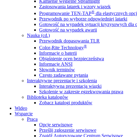
Kamienie węgielne Streamlight
Zastosowania latarek i wzory wiązek
®
Programowanie TEN-TAP
dla elastycznych opcj
Przewodnik po wyborze odpowiedniej latarki
Gotowość na wypadek sytuacji kryzysowych dla o
Gotowość na wypadek awarii
Nauka (cd.)
Przewodnik dopasowania TLR
®
Color-Rite Technology
Informacje o baterii
Objaśnienie ocen bezpieczeństwa
Informacje ANSI
Słownik terminów
Często zadawane pytania
Interaktywne prezentacje i szkolenia
Interaktywna prezentacja wiązki
Szkolenie w zakresie egzekwowania prawa
Biblioteka katalogów
Zobacz katalogi produktów
Wideo
Wsparcie
Praca
Opcje serwisowe
Prześlij zgłoszenie serwisowe
Znajdź Autoryzowane Centrum Serwisowe