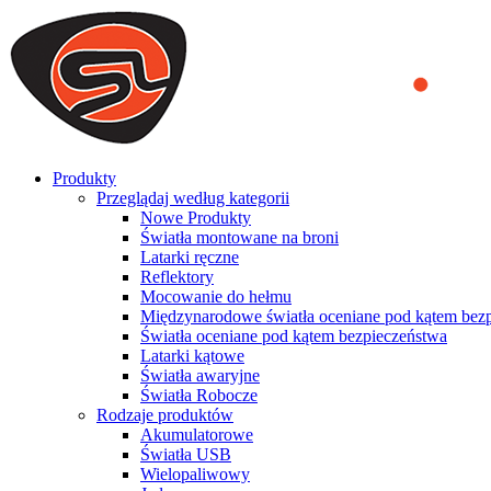
We use cookies to ensure that we provide you the best experience on o
you a better experience. To learn more or to find out how you can di
ACCEPT AND CLOSE
Produkty
Przeglądaj według kategorii
Nowe Produkty
Światła montowane na broni
Latarki ręczne
Reflektory
Mocowanie do hełmu
Międzynarodowe światła oceniane pod kątem bez
Światła oceniane pod kątem bezpieczeństwa
Latarki kątowe
Światła awaryjne
Światła Robocze
Rodzaje produktów
Akumulatorowe
Światła USB
Wielopaliwowy