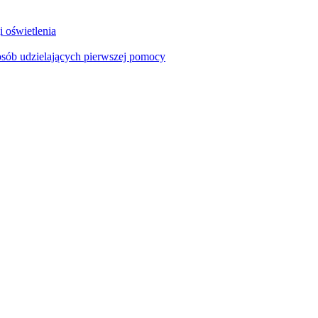
i oświetlenia
sób udzielających pierwszej pomocy