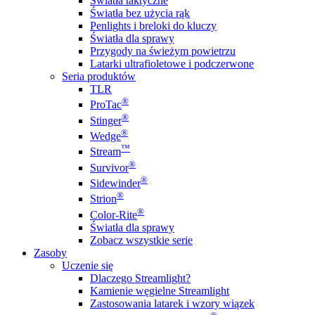
Światła taktyczne
Światła bez użycia rąk
Penlights i breloki do kluczy
Światła dla sprawy
Przygody na świeżym powietrzu
Latarki ultrafioletowe i podczerwone
Seria produktów
TLR
®
ProTac
®
Stinger
®
Wedge
™
Stream
®
Survivor
®
Sidewinder
®
Strion
®
Color-Rite
Światła dla sprawy
Zobacz wszystkie serie
Zasoby
Uczenie się
Dlaczego Streamlight?
Kamienie węgielne Streamlight
Zastosowania latarek i wzory wiązek