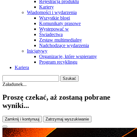
Rejestracja produktu
Kariery
Wiadomości i wydarzenia
Wszystkie blogi
Komunikaty prasowe
Wystepować w
Świadectwa
Zestaw multimedialny
Nadchodzące wydarzenia
Inicjatywy
Organizacje, które wspieramy
Program recyklingu
Kariera
Załadunek...
Proszę czekać, aż zostaną pobrane
wyniki...
Zamknij i kontynuuj
Zatrzymaj wyszukiwanie