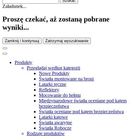
Załadunek...
Proszę czekać, aż zostaną pobrane
wyniki...
Zamknij i kontynuuj
Zatrzymaj wyszukiwanie
Produkty
Przeglądaj według kategorii
Nowe Produkty
Światła montowane na broni
Latarki ręczne
Reflektory
Mocowanie do hełmu
Międzynarodowe światła oceniane pod kątem
bezpieczeństwa
Światła oceniane pod kątem bezpieczeństwa
Latarki kątowe
Światła awaryjne
Światła Robocze
Rodzaje produktów