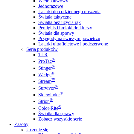
Wielopaliwowy
Jednorazowe
Latarki do codziennego noszenia
Światła taktyczne
Światła bez użycia rąk
Penlights i breloki do kluczy
Światła dla sprawy
Przygody na świeżym powietrzu
Latarki ultrafioletowe i podczerwone
Seria produktów
TLR
®
ProTac
®
Stinger
®
Wedge
™
Stream
®
Survivor
®
Sidewinder
®
Strion
®
Color-Rite
Światła dla sprawy
Zobacz wszystkie serie
Zasoby
Uczenie się