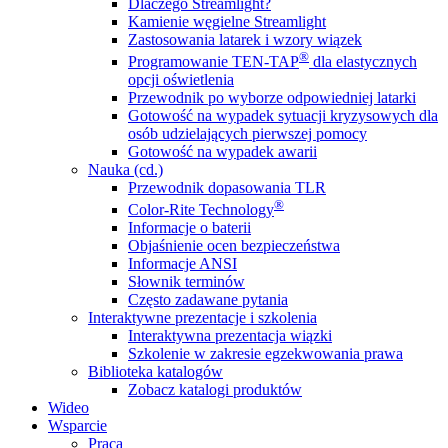
Dlaczego Streamlight?
Kamienie węgielne Streamlight
Zastosowania latarek i wzory wiązek
®
Programowanie TEN-TAP
dla elastycznych
opcji oświetlenia
Przewodnik po wyborze odpowiedniej latarki
Gotowość na wypadek sytuacji kryzysowych dla
osób udzielających pierwszej pomocy
Gotowość na wypadek awarii
Nauka (cd.)
Przewodnik dopasowania TLR
®
Color-Rite Technology
Informacje o baterii
Objaśnienie ocen bezpieczeństwa
Informacje ANSI
Słownik terminów
Często zadawane pytania
Interaktywne prezentacje i szkolenia
Interaktywna prezentacja wiązki
Szkolenie w zakresie egzekwowania prawa
Biblioteka katalogów
Zobacz katalogi produktów
Wideo
Wsparcie
Praca