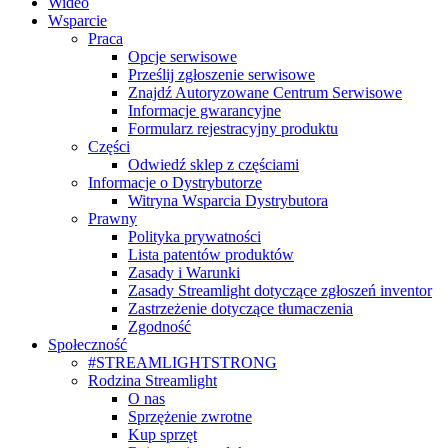
Wideo
Wsparcie
Praca
Opcje serwisowe
Prześlij zgłoszenie serwisowe
Znajdź Autoryzowane Centrum Serwisowe
Informacje gwarancyjne
Formularz rejestracyjny produktu
Części
Odwiedź sklep z częściami
Informacje o Dystrybutorze
Witryna Wsparcia Dystrybutora
Prawny
Polityka prywatności
Lista patentów produktów
Zasady i Warunki
Zasady Streamlight dotyczące zgłoszeń inventor
Zastrzeżenie dotyczące tłumaczenia
Zgodność
Społeczność
#STREAMLIGHTSTRONG
Rodzina Streamlight
O nas
Sprzężenie zwrotne
Kup sprzęt