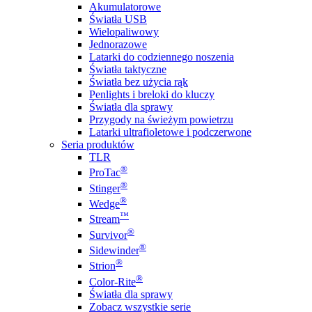
Akumulatorowe
Światła USB
Wielopaliwowy
Jednorazowe
Latarki do codziennego noszenia
Światła taktyczne
Światła bez użycia rąk
Penlights i breloki do kluczy
Światła dla sprawy
Przygody na świeżym powietrzu
Latarki ultrafioletowe i podczerwone
Seria produktów
TLR
®
ProTac
®
Stinger
®
Wedge
™
Stream
®
Survivor
®
Sidewinder
®
Strion
®
Color-Rite
Światła dla sprawy
Zobacz wszystkie serie