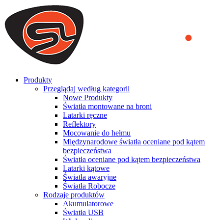
We use cookies to ensure that we provide you the best experience
on our website. By continuing to browse this website, you accept
that cookies are used to help us analyze how the website is used and
to offer you a better experience. To learn more or to find out how
you can disable cookies, you can access our
Privacy Policy
.
ACCEPT AND CLOSE
Produkty
Przeglądaj według kategorii
Nowe Produkty
Światła montowane na broni
Latarki ręczne
Reflektory
Mocowanie do hełmu
Międzynarodowe światła oceniane pod kątem
bezpieczeństwa
Światła oceniane pod kątem bezpieczeństwa
Latarki kątowe
Światła awaryjne
Światła Robocze
Rodzaje produktów
Akumulatorowe
Światła USB