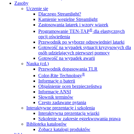
Zasoby
Uczenie się
Dlaczego Streamlight?
Kamienie węgielne Streamlight
Zastosowania latarek i wzory wiązek
®
Programowanie TEN-TAP
dla elastycznych
opcji oświetlenia
Przewodnik po wyborze odpowiedniej latarki
Gotowość na wypadek sytuacji kryzysowych dla
osób udzielających pierwszej pomocy
Gotowość na wypadek awarii
Nauka (cd.)
Przewodnik dopasowania TLR
®
Color-Rite Technology
Informacje o baterii
Objaśnienie ocen bezpieczeństwa
Informacje ANSI
Słownik terminów
Często zadawane pytania
Interaktywne prezentacje i szkolenia
Interaktywna prezentacja wiązki
Szkolenie w zakresie egzekwowania prawa
Biblioteka katalogów
Zobacz katalogi produktów