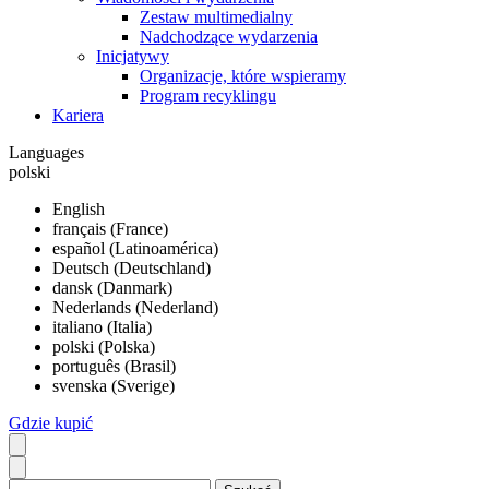
Zestaw multimedialny
Nadchodzące wydarzenia
Inicjatywy
Organizacje, które wspieramy
Program recyklingu
Kariera
Languages
polski
English
français (France)
español (Latinoamérica)
Deutsch (Deutschland)
dansk (Danmark)
Nederlands (Nederland)
italiano (Italia)
polski (Polska)
português (Brasil)
svenska (Sverige)
Gdzie kupić