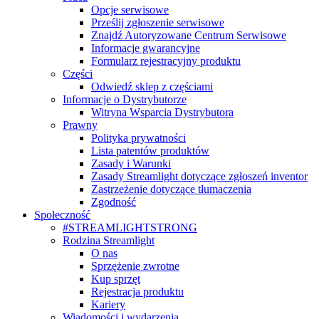
Opcje serwisowe
Prześlij zgłoszenie serwisowe
Znajdź Autoryzowane Centrum Serwisowe
Informacje gwarancyjne
Formularz rejestracyjny produktu
Części
Odwiedź sklep z częściami
Informacje o Dystrybutorze
Witryna Wsparcia Dystrybutora
Prawny
Polityka prywatności
Lista patentów produktów
Zasady i Warunki
Zasady Streamlight dotyczące zgłoszeń inventor
Zastrzeżenie dotyczące tłumaczenia
Zgodność
Społeczność
#STREAMLIGHTSTRONG
Rodzina Streamlight
O nas
Sprzężenie zwrotne
Kup sprzęt
Rejestracja produktu
Kariery
Wiadomości i wydarzenia