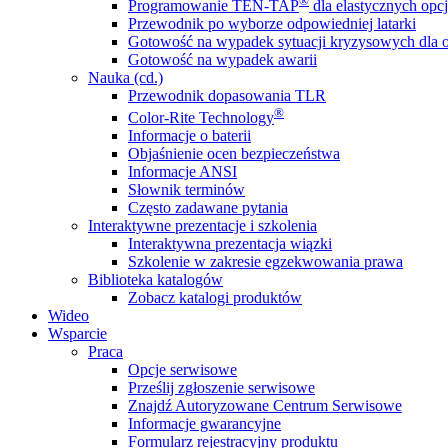
®
Programowanie TEN-TAP
dla elastycznych opcj
Przewodnik po wyborze odpowiedniej latarki
Gotowość na wypadek sytuacji kryzysowych dla o
Gotowość na wypadek awarii
Nauka (cd.)
Przewodnik dopasowania TLR
®
Color-Rite Technology
Informacje o baterii
Objaśnienie ocen bezpieczeństwa
Informacje ANSI
Słownik terminów
Często zadawane pytania
Interaktywne prezentacje i szkolenia
Interaktywna prezentacja wiązki
Szkolenie w zakresie egzekwowania prawa
Biblioteka katalogów
Zobacz katalogi produktów
Wideo
Wsparcie
Praca
Opcje serwisowe
Prześlij zgłoszenie serwisowe
Znajdź Autoryzowane Centrum Serwisowe
Informacje gwarancyjne
Formularz rejestracyjny produktu