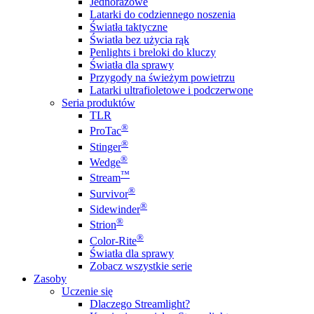
Jednorazowe
Latarki do codziennego noszenia
Światła taktyczne
Światła bez użycia rąk
Penlights i breloki do kluczy
Światła dla sprawy
Przygody na świeżym powietrzu
Latarki ultrafioletowe i podczerwone
Seria produktów
TLR
®
ProTac
®
Stinger
®
Wedge
™
Stream
®
Survivor
®
Sidewinder
®
Strion
®
Color-Rite
Światła dla sprawy
Zobacz wszystkie serie
Zasoby
Uczenie się
Dlaczego Streamlight?