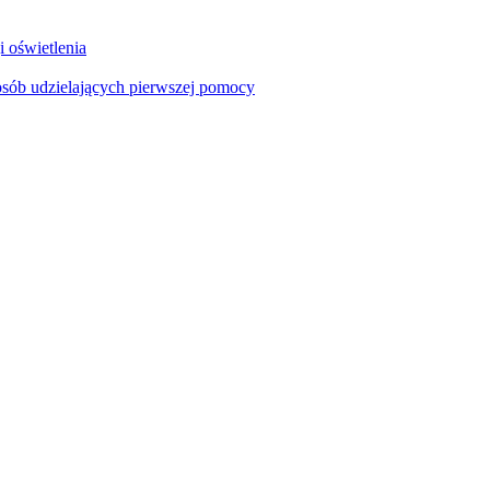
i oświetlenia
sób udzielających pierwszej pomocy