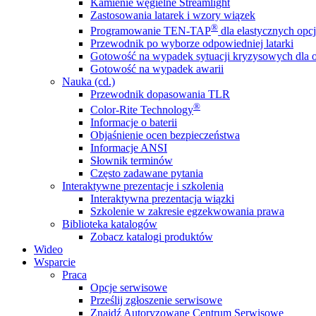
Kamienie węgielne Streamlight
Zastosowania latarek i wzory wiązek
®
Programowanie TEN-TAP
dla elastycznych opcj
Przewodnik po wyborze odpowiedniej latarki
Gotowość na wypadek sytuacji kryzysowych dla o
Gotowość na wypadek awarii
Nauka (cd.)
Przewodnik dopasowania TLR
®
Color-Rite Technology
Informacje o baterii
Objaśnienie ocen bezpieczeństwa
Informacje ANSI
Słownik terminów
Często zadawane pytania
Interaktywne prezentacje i szkolenia
Interaktywna prezentacja wiązki
Szkolenie w zakresie egzekwowania prawa
Biblioteka katalogów
Zobacz katalogi produktów
Wideo
Wsparcie
Praca
Opcje serwisowe
Prześlij zgłoszenie serwisowe
Znajdź Autoryzowane Centrum Serwisowe