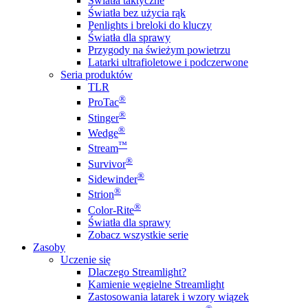
Światła taktyczne
Światła bez użycia rąk
Penlights i breloki do kluczy
Światła dla sprawy
Przygody na świeżym powietrzu
Latarki ultrafioletowe i podczerwone
Seria produktów
TLR
®
ProTac
®
Stinger
®
Wedge
™
Stream
®
Survivor
®
Sidewinder
®
Strion
®
Color-Rite
Światła dla sprawy
Zobacz wszystkie serie
Zasoby
Uczenie się
Dlaczego Streamlight?
Kamienie węgielne Streamlight
Zastosowania latarek i wzory wiązek