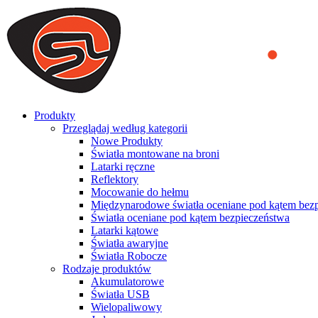
We use cookies to ensure that we provide you the best experience on o
you a better experience. To learn more or to find out how you can di
ACCEPT AND CLOSE
Produkty
Przeglądaj według kategorii
Nowe Produkty
Światła montowane na broni
Latarki ręczne
Reflektory
Mocowanie do hełmu
Międzynarodowe światła oceniane pod kątem bez
Światła oceniane pod kątem bezpieczeństwa
Latarki kątowe
Światła awaryjne
Światła Robocze
Rodzaje produktów
Akumulatorowe
Światła USB
Wielopaliwowy