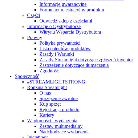
Informacje gwarancyjne
Formularz rejestracyjny produktu
Części
Odwiedź sklep z częściami
Informacje o Dystrybutorze
Witryna Wsparcia Dystrybutora
Prawny
Polityka prywatności
Lista patentów produktów
Zasady i Warunki
Zasady Streamlight dotyczące zgłoszeń inventor
Zastrzeżenie dotyczące tłumaczenia
Zgodność
Społeczność
#STREAMLIGHTSTRONG
Rodzina Streamlight
O nas
Sprzężenie zwrotne
Kup sprzęt
Rejestracja produktu
Kariery
Wiadomości i wydarzenia
Zestaw multimedialny
Nadchodzące wydarzenia
Inicjatywy