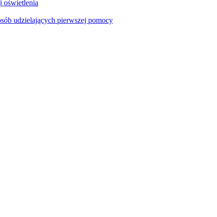
i oświetlenia
sób udzielających pierwszej pomocy