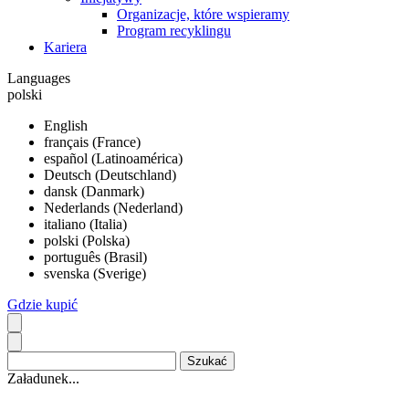
Organizacje, które wspieramy
Program recyklingu
Kariera
Languages
polski
English
français (France)
español (Latinoamérica)
Deutsch (Deutschland)
dansk (Danmark)
Nederlands (Nederland)
italiano (Italia)
polski (Polska)
português (Brasil)
svenska (Sverige)
Gdzie kupić
Załadunek...