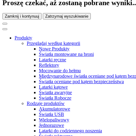
Proszę czekać, aż zostaną pobrane wyniki..
Zamknij i kontynuuj
Zatrzymaj wyszukiwanie
Produkty
Przeglądaj według kategorii
Nowe Produkty
Światła montowane na broni
Latarki ręczne
Reflektory
Mocowanie do hełmu
Międzynarodowe światła oceniane pod kątem bez
Światła oceniane pod kątem bezpieczeństwa
Latarki kątowe
Światła awaryjne
Światła Robocze
Rodzaje produktów
Akumulatorowe
Światła USB
Wielopaliwowy
Jednorazowe
Latarki do codziennego noszenia