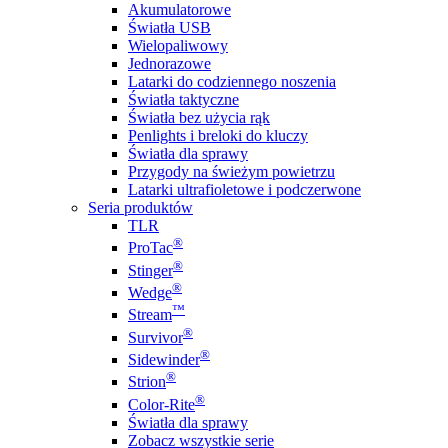
Akumulatorowe
Światła USB
Wielopaliwowy
Jednorazowe
Latarki do codziennego noszenia
Światła taktyczne
Światła bez użycia rąk
Penlights i breloki do kluczy
Światła dla sprawy
Przygody na świeżym powietrzu
Latarki ultrafioletowe i podczerwone
Seria produktów
TLR
®
ProTac
®
Stinger
®
Wedge
™
Stream
®
Survivor
®
Sidewinder
®
Strion
®
Color-Rite
Światła dla sprawy
Zobacz wszystkie serie