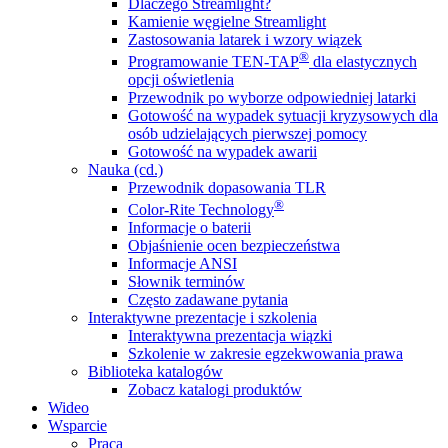
Dlaczego Streamlight?
Kamienie węgielne Streamlight
Zastosowania latarek i wzory wiązek
®
Programowanie TEN-TAP
dla elastycznych
opcji oświetlenia
Przewodnik po wyborze odpowiedniej latarki
Gotowość na wypadek sytuacji kryzysowych dla
osób udzielających pierwszej pomocy
Gotowość na wypadek awarii
Nauka (cd.)
Przewodnik dopasowania TLR
®
Color-Rite Technology
Informacje o baterii
Objaśnienie ocen bezpieczeństwa
Informacje ANSI
Słownik terminów
Często zadawane pytania
Interaktywne prezentacje i szkolenia
Interaktywna prezentacja wiązki
Szkolenie w zakresie egzekwowania prawa
Biblioteka katalogów
Zobacz katalogi produktów
Wideo
Wsparcie
Praca