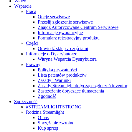
Wideo
Wsparcie
Praca
Opcje serwisowe
Prześlij zgłoszenie serwisowe
Znajdź Autoryzowane Centrum Serwisowe
Informacje gwarancyjne
Formularz rejestracyjny produktu
Części
Odwiedź sklep z częściami
Informacje o Dystrybutorze
Witryna Wsparcia Dystrybutora
Prawny
Polityka prywatności
Lista patentów produktów
Zasady i Warunki
Zasady Streamlight dotyczące zgłoszeń inventor
Zastrzeżenie dotyczące tłumaczenia
Zgodność
Społeczność
#STREAMLIGHTSTRONG
Rodzina Streamlight
O nas
Sprzężenie zwrotne
Kup sprzęt