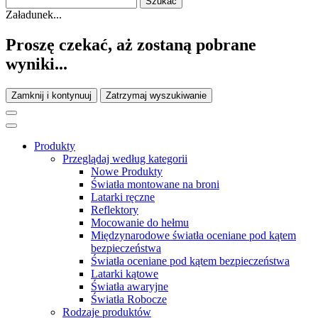
Załadunek...
Proszę czekać, aż zostaną pobrane
wyniki...
Zamknij i kontynuuj
Zatrzymaj wyszukiwanie
Produkty
Przeglądaj według kategorii
Nowe Produkty
Światła montowane na broni
Latarki ręczne
Reflektory
Mocowanie do hełmu
Międzynarodowe światła oceniane pod kątem
bezpieczeństwa
Światła oceniane pod kątem bezpieczeństwa
Latarki kątowe
Światła awaryjne
Światła Robocze
Rodzaje produktów