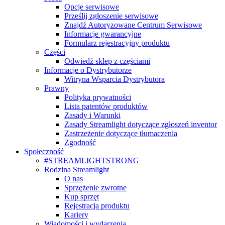
Opcje serwisowe
Prześlij zgłoszenie serwisowe
Znajdź Autoryzowane Centrum Serwisowe
Informacje gwarancyjne
Formularz rejestracyjny produktu
Części
Odwiedź sklep z częściami
Informacje o Dystrybutorze
Witryna Wsparcia Dystrybutora
Prawny
Polityka prywatności
Lista patentów produktów
Zasady i Warunki
Zasady Streamlight dotyczące zgłoszeń inventor
Zastrzeżenie dotyczące tłumaczenia
Zgodność
Społeczność
#STREAMLIGHTSTRONG
Rodzina Streamlight
O nas
Sprzężenie zwrotne
Kup sprzęt
Rejestracja produktu
Kariery
Wiadomości i wydarzenia