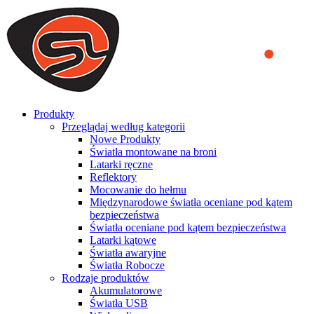
We use cookies to ensure that we provide you the best experience
on our website. By continuing to browse this website, you accept
that cookies are used to help us analyze how the website is used and
to offer you a better experience. To learn more or to find out how
you can disable cookies, you can access our
Privacy Policy
.
ACCEPT AND CLOSE
Produkty
Przeglądaj według kategorii
Nowe Produkty
Światła montowane na broni
Latarki ręczne
Reflektory
Mocowanie do hełmu
Międzynarodowe światła oceniane pod kątem
bezpieczeństwa
Światła oceniane pod kątem bezpieczeństwa
Latarki kątowe
Światła awaryjne
Światła Robocze
Rodzaje produktów
Akumulatorowe
Światła USB