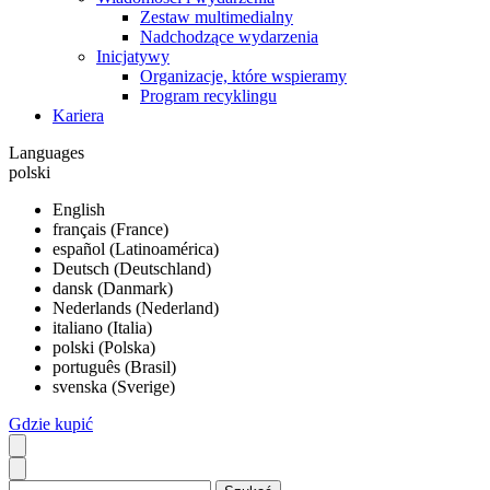
Zestaw multimedialny
Nadchodzące wydarzenia
Inicjatywy
Organizacje, które wspieramy
Program recyklingu
Kariera
Languages
polski
English
français (France)
español (Latinoamérica)
Deutsch (Deutschland)
dansk (Danmark)
Nederlands (Nederland)
italiano (Italia)
polski (Polska)
português (Brasil)
svenska (Sverige)
Gdzie kupić