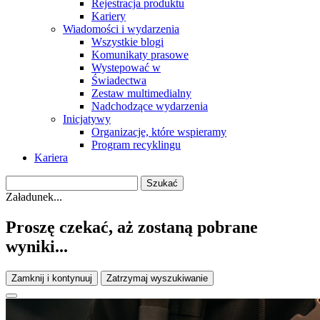
Rejestracja produktu
Kariery
Wiadomości i wydarzenia
Wszystkie blogi
Komunikaty prasowe
Wystepować w
Świadectwa
Zestaw multimedialny
Nadchodzące wydarzenia
Inicjatywy
Organizacje, które wspieramy
Program recyklingu
Kariera
Załadunek...
Proszę czekać, aż zostaną pobrane
wyniki...
Zamknij i kontynuuj
Zatrzymaj wyszukiwanie