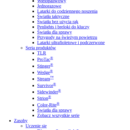
Wielopaliwowy
Jednorazowe
Latarki do codziennego noszenia
Światła taktyczne
Światła bez użycia rąk
Penlights i breloki do kluczy
Światła dla sprawy
Przygody na świeżym powietrzu
Latarki ultrafioletowe i podczerwone
Seria produktów
TLR
®
ProTac
®
Stinger
®
Wedge
™
Stream
®
Survivor
®
Sidewinder
®
Strion
®
Color-Rite
Światła dla sprawy
Zobacz wszystkie serie
Zasoby
Uczenie się