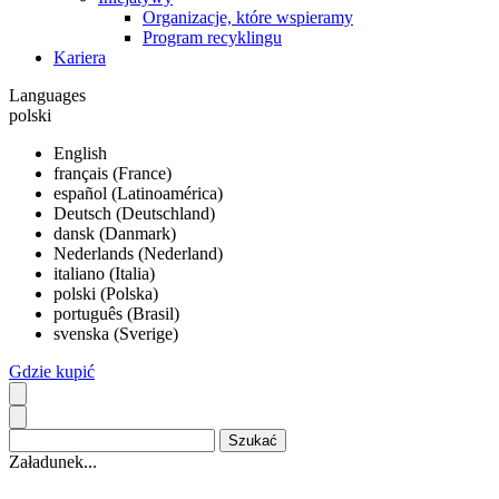
Organizacje, które wspieramy
Program recyklingu
Kariera
Languages
polski
English
français (France)
español (Latinoamérica)
Deutsch (Deutschland)
dansk (Danmark)
Nederlands (Nederland)
italiano (Italia)
polski (Polska)
português (Brasil)
svenska (Sverige)
Gdzie kupić
Załadunek...