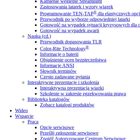
Kamienie węgielne Streamlight
Zastosowania latarek i wzory wiązek
®
Programowanie TEN-TAP
dla elastycznych opcj
Przewodnik po wyborze odpowiedniej latarki
Gotowość na wypadek sytuacji kryzysowych dla o
Gotowość na wypadek awarii
Nauka (cd.)
Przewodnik dopasowania TLR
®
Color-Rite Technology
Informacje o baterii
Objaśnienie ocen bezpieczeństwa
Informacje ANSI
Słownik terminów
Często zadawane pytania
Interaktywne prezentacje i szkolenia
Interaktywna prezentacja wiązki
Szkolenie w zakresie egzekwowania prawa
Biblioteka katalogów
Zobacz katalogi produktów
Wideo
Wsparcie
Praca
Opcje serwisowe
Prześlij zgłoszenie serwisowe
Znajdź Autoryzowane Centrum Serwisowe