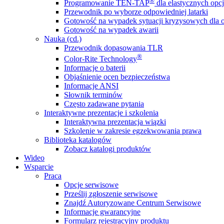
®
Programowanie TEN-TAP
dla elastycznych opcj
Przewodnik po wyborze odpowiedniej latarki
Gotowość na wypadek sytuacji kryzysowych dla o
Gotowość na wypadek awarii
Nauka (cd.)
Przewodnik dopasowania TLR
®
Color-Rite Technology
Informacje o baterii
Objaśnienie ocen bezpieczeństwa
Informacje ANSI
Słownik terminów
Często zadawane pytania
Interaktywne prezentacje i szkolenia
Interaktywna prezentacja wiązki
Szkolenie w zakresie egzekwowania prawa
Biblioteka katalogów
Zobacz katalogi produktów
Wideo
Wsparcie
Praca
Opcje serwisowe
Prześlij zgłoszenie serwisowe
Znajdź Autoryzowane Centrum Serwisowe
Informacje gwarancyjne
Formularz rejestracyjny produktu