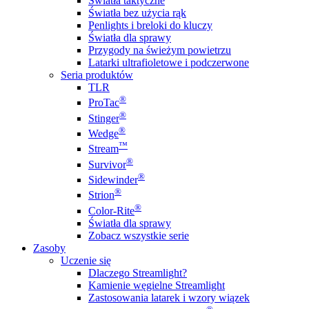
Światła taktyczne
Światła bez użycia rąk
Penlights i breloki do kluczy
Światła dla sprawy
Przygody na świeżym powietrzu
Latarki ultrafioletowe i podczerwone
Seria produktów
TLR
®
ProTac
®
Stinger
®
Wedge
™
Stream
®
Survivor
®
Sidewinder
®
Strion
®
Color-Rite
Światła dla sprawy
Zobacz wszystkie serie
Zasoby
Uczenie się
Dlaczego Streamlight?
Kamienie węgielne Streamlight
Zastosowania latarek i wzory wiązek