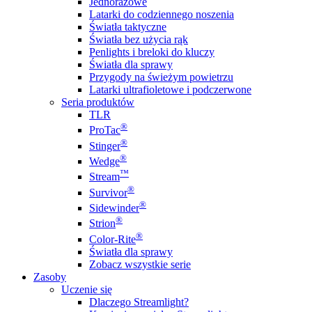
Jednorazowe
Latarki do codziennego noszenia
Światła taktyczne
Światła bez użycia rąk
Penlights i breloki do kluczy
Światła dla sprawy
Przygody na świeżym powietrzu
Latarki ultrafioletowe i podczerwone
Seria produktów
TLR
®
ProTac
®
Stinger
®
Wedge
™
Stream
®
Survivor
®
Sidewinder
®
Strion
®
Color-Rite
Światła dla sprawy
Zobacz wszystkie serie
Zasoby
Uczenie się
Dlaczego Streamlight?