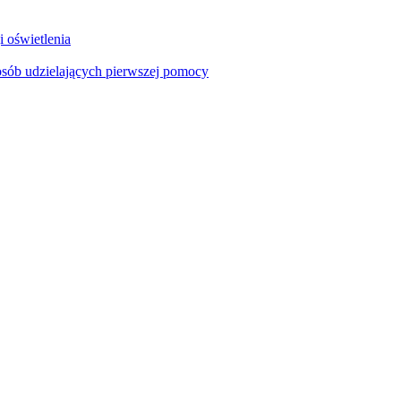
i oświetlenia
sób udzielających pierwszej pomocy