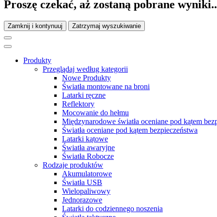
Proszę czekać, aż zostaną pobrane wyniki..
Zamknij i kontynuuj
Zatrzymaj wyszukiwanie
Produkty
Przeglądaj według kategorii
Nowe Produkty
Światła montowane na broni
Latarki ręczne
Reflektory
Mocowanie do hełmu
Międzynarodowe światła oceniane pod kątem bez
Światła oceniane pod kątem bezpieczeństwa
Latarki kątowe
Światła awaryjne
Światła Robocze
Rodzaje produktów
Akumulatorowe
Światła USB
Wielopaliwowy
Jednorazowe
Latarki do codziennego noszenia