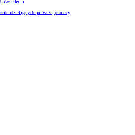
i oświetlenia
sób udzielających pierwszej pomocy