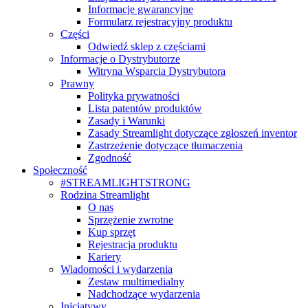
Informacje gwarancyjne
Formularz rejestracyjny produktu
Części
Odwiedź sklep z częściami
Informacje o Dystrybutorze
Witryna Wsparcia Dystrybutora
Prawny
Polityka prywatności
Lista patentów produktów
Zasady i Warunki
Zasady Streamlight dotyczące zgłoszeń inventor
Zastrzeżenie dotyczące tłumaczenia
Zgodność
Społeczność
#STREAMLIGHTSTRONG
Rodzina Streamlight
O nas
Sprzężenie zwrotne
Kup sprzęt
Rejestracja produktu
Kariery
Wiadomości i wydarzenia
Zestaw multimedialny
Nadchodzące wydarzenia
Inicjatywy