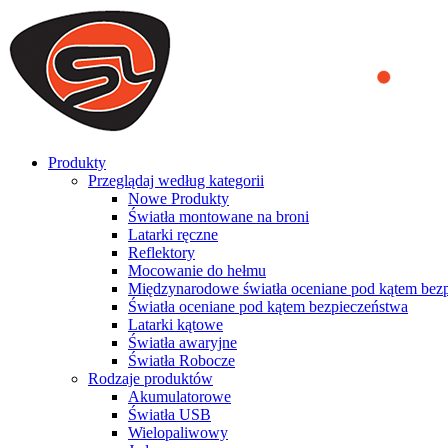
We use cookies to ensure that we provide you the best experience on o
you a better experience. To learn more or to find out how you can di
ACCEPT AND CLOSE
Produkty
Przeglądaj według kategorii
Nowe Produkty
Światła montowane na broni
Latarki ręczne
Reflektory
Mocowanie do hełmu
Międzynarodowe światła oceniane pod kątem bez
Światła oceniane pod kątem bezpieczeństwa
Latarki kątowe
Światła awaryjne
Światła Robocze
Rodzaje produktów
Akumulatorowe
Światła USB
Wielopaliwowy