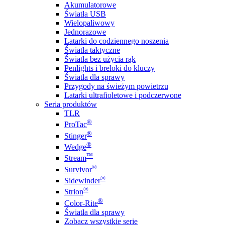
Akumulatorowe
Światła USB
Wielopaliwowy
Jednorazowe
Latarki do codziennego noszenia
Światła taktyczne
Światła bez użycia rąk
Penlights i breloki do kluczy
Światła dla sprawy
Przygody na świeżym powietrzu
Latarki ultrafioletowe i podczerwone
Seria produktów
TLR
®
ProTac
®
Stinger
®
Wedge
™
Stream
®
Survivor
®
Sidewinder
®
Strion
®
Color-Rite
Światła dla sprawy
Zobacz wszystkie serie