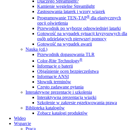
Dlaczego Streamlight?
Kamienie węgielne Streamlight
Zastosowania latarek i wzory wiązek
®
Programowanie TEN-TAP
dla elastycznych
opcji oświetlenia
Przewodnik po wyborze odpowiedniej latarki
Gotowość na wypadek sytuacji kryzysowych dla
osób udzielających pierwszej pomocy
Gotowość na wypadek awarii
Nauka (cd.)
Przewodnik dopasowania TLR
®
Color-Rite Technology
Informacje o baterii
Objaśnienie ocen bezpieczeństwa
Informacje ANSI
Słownik terminów
Często zadawane pytania
Interaktywne prezentacje i szkolenia
Interaktywna prezentacja wiązki
Szkolenie w zakresie egzekwowania prawa
Biblioteka katalogów
Zobacz katalogi produktów
Wideo
Wsparcie
Praca