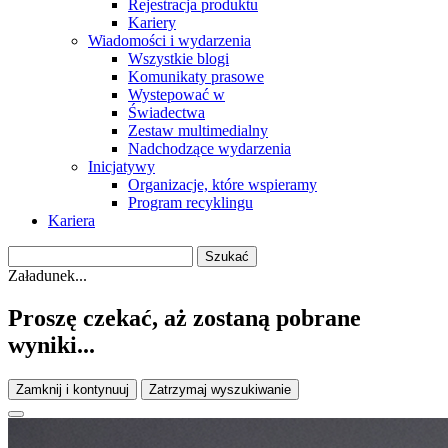
Rejestracja produktu
Kariery
Wiadomości i wydarzenia
Wszystkie blogi
Komunikaty prasowe
Wystepować w
Świadectwa
Zestaw multimedialny
Nadchodzące wydarzenia
Inicjatywy
Organizacje, które wspieramy
Program recyklingu
Kariera
Załadunek...
Proszę czekać, aż zostaną pobrane
wyniki...
Zamknij i kontynuuj
Zatrzymaj wyszukiwanie