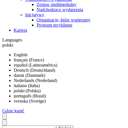
Zestaw multimedialny
Nadchodzące wydarzenia
Inicjatywy
Organizacje, które wspieramy
Program recyklingu
Kariera
Languages
polski
English
français (France)
español (Latinoamérica)
Deutsch (Deutschland)
dansk (Danmark)
Nederlands (Nederland)
italiano (Italia)
polski (Polska)
português (Brasil)
svenska (Sverige)
Gdzie kupić