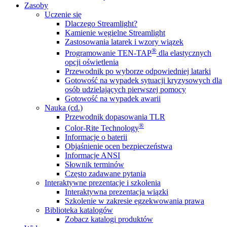
Zasoby
Uczenie się
Dlaczego Streamlight?
Kamienie węgielne Streamlight
Zastosowania latarek i wzory wiązek
®
Programowanie TEN-TAP
dla elastycznych
opcji oświetlenia
Przewodnik po wyborze odpowiedniej latarki
Gotowość na wypadek sytuacji kryzysowych dla
osób udzielających pierwszej pomocy
Gotowość na wypadek awarii
Nauka (cd.)
Przewodnik dopasowania TLR
®
Color-Rite Technology
Informacje o baterii
Objaśnienie ocen bezpieczeństwa
Informacje ANSI
Słownik terminów
Często zadawane pytania
Interaktywne prezentacje i szkolenia
Interaktywna prezentacja wiązki
Szkolenie w zakresie egzekwowania prawa
Biblioteka katalogów
Zobacz katalogi produktów