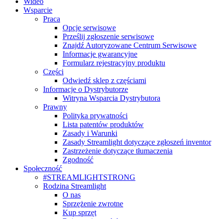
Wideo
Wsparcie
Praca
Opcje serwisowe
Prześlij zgłoszenie serwisowe
Znajdź Autoryzowane Centrum Serwisowe
Informacje gwarancyjne
Formularz rejestracyjny produktu
Części
Odwiedź sklep z częściami
Informacje o Dystrybutorze
Witryna Wsparcia Dystrybutora
Prawny
Polityka prywatności
Lista patentów produktów
Zasady i Warunki
Zasady Streamlight dotyczące zgłoszeń inventor
Zastrzeżenie dotyczące tłumaczenia
Zgodność
Społeczność
#STREAMLIGHTSTRONG
Rodzina Streamlight
O nas
Sprzężenie zwrotne
Kup sprzęt