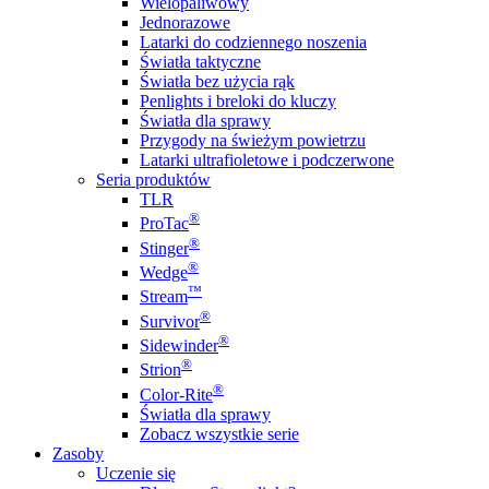
Wielopaliwowy
Jednorazowe
Latarki do codziennego noszenia
Światła taktyczne
Światła bez użycia rąk
Penlights i breloki do kluczy
Światła dla sprawy
Przygody na świeżym powietrzu
Latarki ultrafioletowe i podczerwone
Seria produktów
TLR
®
ProTac
®
Stinger
®
Wedge
™
Stream
®
Survivor
®
Sidewinder
®
Strion
®
Color-Rite
Światła dla sprawy
Zobacz wszystkie serie
Zasoby
Uczenie się