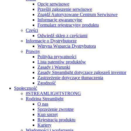
Opcje serwisowe
Prześlij zgłoszenie serwisowe
Znajdź Autoryzowane Centrum Serwisowe
Informacje gwarancyjne
Formularz rejestracyjny produktu
Części
Odwiedź sklep z częściami
Informacje o Dystrybutorze
Witryna Wsparcia Dystrybutora
Prawny
Polityka prywatności
Lista patentów produktów
Zasady i Warunki
Zasady Streamlight dotyczące zgłoszeń inventor
Zastrzeżenie dotyczące tłumaczenia
Zgodność
Społeczność
#STREAMLIGHTSTRONG
Rodzina Streamlight
O nas
Sprzężenie zwrotne
Kup sprzęt
Rejestracja produktu
Kariery
Wiadomości i wydarzenia