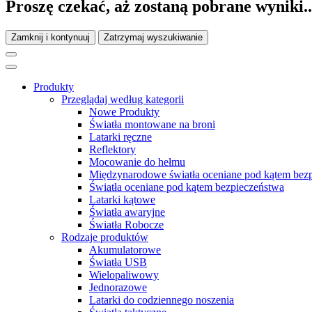
Proszę czekać, aż zostaną pobrane wyniki..
Zamknij i kontynuuj
Zatrzymaj wyszukiwanie
Produkty
Przeglądaj według kategorii
Nowe Produkty
Światła montowane na broni
Latarki ręczne
Reflektory
Mocowanie do hełmu
Międzynarodowe światła oceniane pod kątem bez
Światła oceniane pod kątem bezpieczeństwa
Latarki kątowe
Światła awaryjne
Światła Robocze
Rodzaje produktów
Akumulatorowe
Światła USB
Wielopaliwowy
Jednorazowe
Latarki do codziennego noszenia