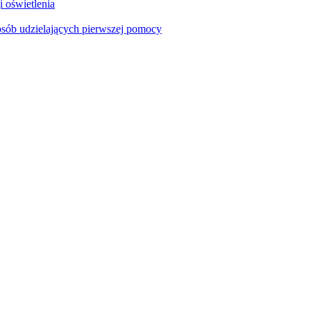
i oświetlenia
sób udzielających pierwszej pomocy