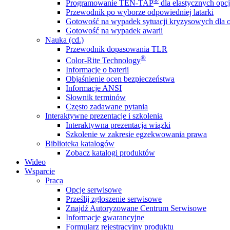
®
Programowanie TEN-TAP
dla elastycznych opcj
Przewodnik po wyborze odpowiedniej latarki
Gotowość na wypadek sytuacji kryzysowych dla o
Gotowość na wypadek awarii
Nauka (cd.)
Przewodnik dopasowania TLR
®
Color-Rite Technology
Informacje o baterii
Objaśnienie ocen bezpieczeństwa
Informacje ANSI
Słownik terminów
Często zadawane pytania
Interaktywne prezentacje i szkolenia
Interaktywna prezentacja wiązki
Szkolenie w zakresie egzekwowania prawa
Biblioteka katalogów
Zobacz katalogi produktów
Wideo
Wsparcie
Praca
Opcje serwisowe
Prześlij zgłoszenie serwisowe
Znajdź Autoryzowane Centrum Serwisowe
Informacje gwarancyjne
Formularz rejestracyjny produktu