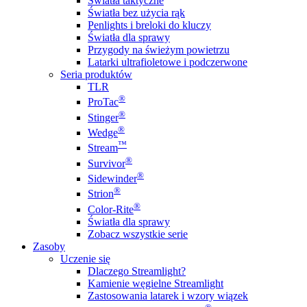
Światła taktyczne
Światła bez użycia rąk
Penlights i breloki do kluczy
Światła dla sprawy
Przygody na świeżym powietrzu
Latarki ultrafioletowe i podczerwone
Seria produktów
TLR
®
ProTac
®
Stinger
®
Wedge
™
Stream
®
Survivor
®
Sidewinder
®
Strion
®
Color-Rite
Światła dla sprawy
Zobacz wszystkie serie
Zasoby
Uczenie się
Dlaczego Streamlight?
Kamienie węgielne Streamlight
Zastosowania latarek i wzory wiązek