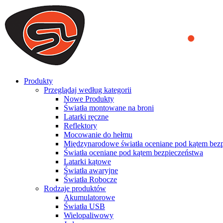
We use cookies to ensure that we provide you the best experience on o
you a better experience. To learn more or to find out how you can di
ACCEPT AND CLOSE
Produkty
Przeglądaj według kategorii
Nowe Produkty
Światła montowane na broni
Latarki ręczne
Reflektory
Mocowanie do hełmu
Międzynarodowe światła oceniane pod kątem bez
Światła oceniane pod kątem bezpieczeństwa
Latarki kątowe
Światła awaryjne
Światła Robocze
Rodzaje produktów
Akumulatorowe
Światła USB
Wielopaliwowy