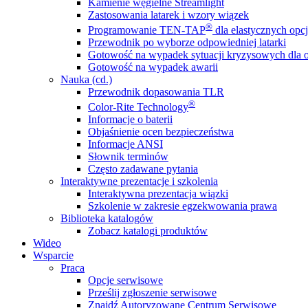
Kamienie węgielne Streamlight
Zastosowania latarek i wzory wiązek
®
Programowanie TEN-TAP
dla elastycznych opcj
Przewodnik po wyborze odpowiedniej latarki
Gotowość na wypadek sytuacji kryzysowych dla o
Gotowość na wypadek awarii
Nauka (cd.)
Przewodnik dopasowania TLR
®
Color-Rite Technology
Informacje o baterii
Objaśnienie ocen bezpieczeństwa
Informacje ANSI
Słownik terminów
Często zadawane pytania
Interaktywne prezentacje i szkolenia
Interaktywna prezentacja wiązki
Szkolenie w zakresie egzekwowania prawa
Biblioteka katalogów
Zobacz katalogi produktów
Wideo
Wsparcie
Praca
Opcje serwisowe
Prześlij zgłoszenie serwisowe
Znajdź Autoryzowane Centrum Serwisowe