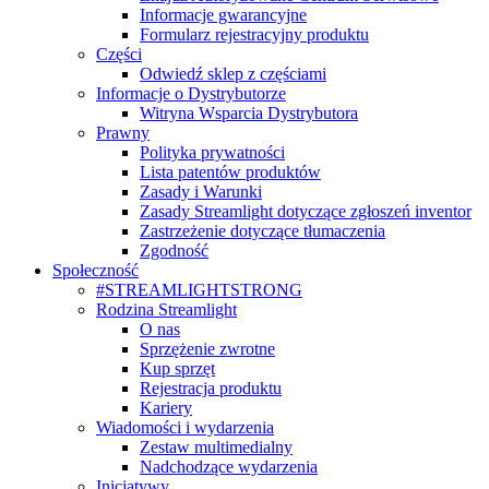
Informacje gwarancyjne
Formularz rejestracyjny produktu
Części
Odwiedź sklep z częściami
Informacje o Dystrybutorze
Witryna Wsparcia Dystrybutora
Prawny
Polityka prywatności
Lista patentów produktów
Zasady i Warunki
Zasady Streamlight dotyczące zgłoszeń inventor
Zastrzeżenie dotyczące tłumaczenia
Zgodność
Społeczność
#STREAMLIGHTSTRONG
Rodzina Streamlight
O nas
Sprzężenie zwrotne
Kup sprzęt
Rejestracja produktu
Kariery
Wiadomości i wydarzenia
Zestaw multimedialny
Nadchodzące wydarzenia
Inicjatywy