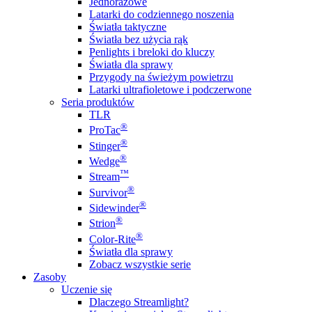
Jednorazowe
Latarki do codziennego noszenia
Światła taktyczne
Światła bez użycia rąk
Penlights i breloki do kluczy
Światła dla sprawy
Przygody na świeżym powietrzu
Latarki ultrafioletowe i podczerwone
Seria produktów
TLR
®
ProTac
®
Stinger
®
Wedge
™
Stream
®
Survivor
®
Sidewinder
®
Strion
®
Color-Rite
Światła dla sprawy
Zobacz wszystkie serie
Zasoby
Uczenie się
Dlaczego Streamlight?