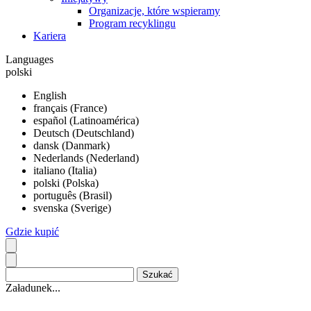
Organizacje, które wspieramy
Program recyklingu
Kariera
Languages
polski
English
français (France)
español (Latinoamérica)
Deutsch (Deutschland)
dansk (Danmark)
Nederlands (Nederland)
italiano (Italia)
polski (Polska)
português (Brasil)
svenska (Sverige)
Gdzie kupić
Załadunek...