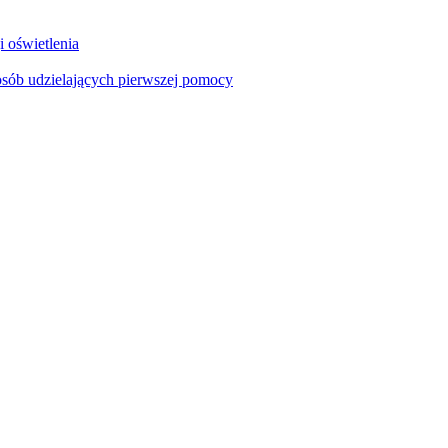
i oświetlenia
sób udzielających pierwszej pomocy