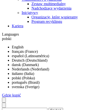
Zestaw multimedialny
Nadchodzące wydarzenia
Inicjatywy
Organizacje, które wspieramy
Program recyklingu
Kariera
Languages
polski
English
français (France)
español (Latinoamérica)
Deutsch (Deutschland)
dansk (Danmark)
Nederlands (Nederland)
italiano (Italia)
polski (Polska)
português (Brasil)
svenska (Sverige)
Gdzie kupić