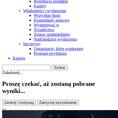
Rejestracja produktu
Kariery
Wiadomości i wydarzenia
Wszystkie blogi
Komunikaty prasowe
Wystepować w
Świadectwa
Zestaw multimedialny
Nadchodzące wydarzenia
Inicjatywy
Organizacje, które wspieramy
Program recyklingu
Kariera
Załadunek...
Proszę czekać, aż zostaną pobrane
wyniki...
Zamknij i kontynuuj
Zatrzymaj wyszukiwanie