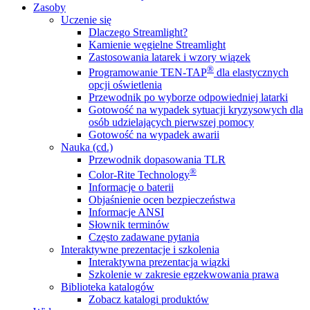
Zasoby
Uczenie się
Dlaczego Streamlight?
Kamienie węgielne Streamlight
Zastosowania latarek i wzory wiązek
®
Programowanie TEN-TAP
dla elastycznych
opcji oświetlenia
Przewodnik po wyborze odpowiedniej latarki
Gotowość na wypadek sytuacji kryzysowych dla
osób udzielających pierwszej pomocy
Gotowość na wypadek awarii
Nauka (cd.)
Przewodnik dopasowania TLR
®
Color-Rite Technology
Informacje o baterii
Objaśnienie ocen bezpieczeństwa
Informacje ANSI
Słownik terminów
Często zadawane pytania
Interaktywne prezentacje i szkolenia
Interaktywna prezentacja wiązki
Szkolenie w zakresie egzekwowania prawa
Biblioteka katalogów
Zobacz katalogi produktów