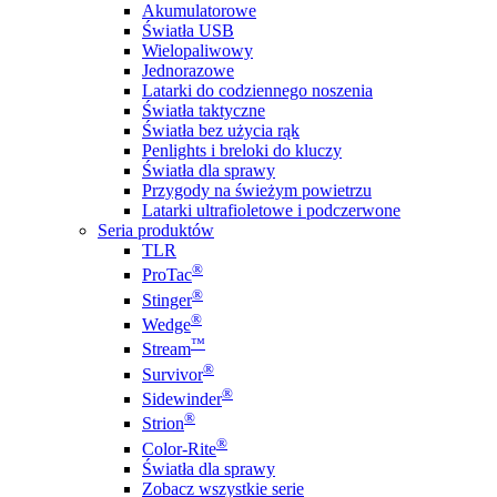
Akumulatorowe
Światła USB
Wielopaliwowy
Jednorazowe
Latarki do codziennego noszenia
Światła taktyczne
Światła bez użycia rąk
Penlights i breloki do kluczy
Światła dla sprawy
Przygody na świeżym powietrzu
Latarki ultrafioletowe i podczerwone
Seria produktów
TLR
®
ProTac
®
Stinger
®
Wedge
™
Stream
®
Survivor
®
Sidewinder
®
Strion
®
Color-Rite
Światła dla sprawy
Zobacz wszystkie serie