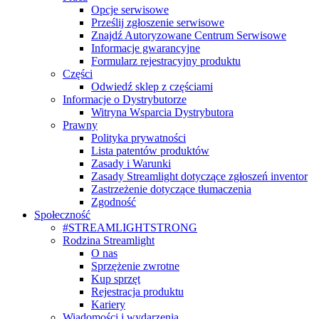
Opcje serwisowe
Prześlij zgłoszenie serwisowe
Znajdź Autoryzowane Centrum Serwisowe
Informacje gwarancyjne
Formularz rejestracyjny produktu
Części
Odwiedź sklep z częściami
Informacje o Dystrybutorze
Witryna Wsparcia Dystrybutora
Prawny
Polityka prywatności
Lista patentów produktów
Zasady i Warunki
Zasady Streamlight dotyczące zgłoszeń inventor
Zastrzeżenie dotyczące tłumaczenia
Zgodność
Społeczność
#STREAMLIGHTSTRONG
Rodzina Streamlight
O nas
Sprzężenie zwrotne
Kup sprzęt
Rejestracja produktu
Kariery
Wiadomości i wydarzenia