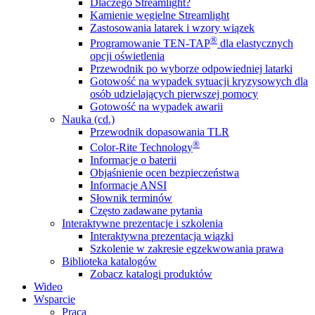
Dlaczego Streamlight?
Kamienie węgielne Streamlight
Zastosowania latarek i wzory wiązek
®
Programowanie TEN-TAP
dla elastycznych
opcji oświetlenia
Przewodnik po wyborze odpowiedniej latarki
Gotowość na wypadek sytuacji kryzysowych dla
osób udzielających pierwszej pomocy
Gotowość na wypadek awarii
Nauka (cd.)
Przewodnik dopasowania TLR
®
Color-Rite Technology
Informacje o baterii
Objaśnienie ocen bezpieczeństwa
Informacje ANSI
Słownik terminów
Często zadawane pytania
Interaktywne prezentacje i szkolenia
Interaktywna prezentacja wiązki
Szkolenie w zakresie egzekwowania prawa
Biblioteka katalogów
Zobacz katalogi produktów
Wideo
Wsparcie
Praca