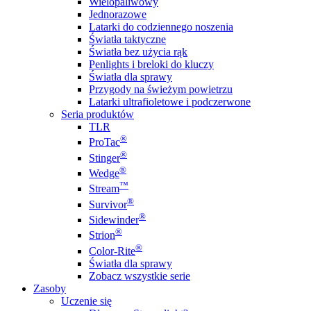
Wielopaliwowy
Jednorazowe
Latarki do codziennego noszenia
Światła taktyczne
Światła bez użycia rąk
Penlights i breloki do kluczy
Światła dla sprawy
Przygody na świeżym powietrzu
Latarki ultrafioletowe i podczerwone
Seria produktów
TLR
®
ProTac
®
Stinger
®
Wedge
™
Stream
®
Survivor
®
Sidewinder
®
Strion
®
Color-Rite
Światła dla sprawy
Zobacz wszystkie serie
Zasoby
Uczenie się