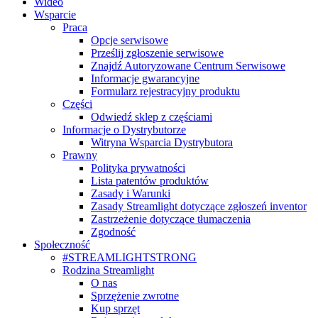
Wideo
Wsparcie
Praca
Opcje serwisowe
Prześlij zgłoszenie serwisowe
Znajdź Autoryzowane Centrum Serwisowe
Informacje gwarancyjne
Formularz rejestracyjny produktu
Części
Odwiedź sklep z częściami
Informacje o Dystrybutorze
Witryna Wsparcia Dystrybutora
Prawny
Polityka prywatności
Lista patentów produktów
Zasady i Warunki
Zasady Streamlight dotyczące zgłoszeń inventor
Zastrzeżenie dotyczące tłumaczenia
Zgodność
Społeczność
#STREAMLIGHTSTRONG
Rodzina Streamlight
O nas
Sprzężenie zwrotne
Kup sprzęt