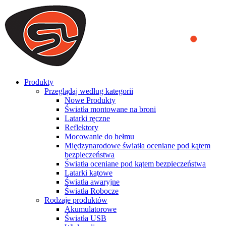
We use cookies to ensure that we provide you the best experience
on our website. By continuing to browse this website, you accept
that cookies are used to help us analyze how the website is used and
to offer you a better experience. To learn more or to find out how
you can disable cookies, you can access our
Privacy Policy
.
ACCEPT AND CLOSE
Produkty
Przeglądaj według kategorii
Nowe Produkty
Światła montowane na broni
Latarki ręczne
Reflektory
Mocowanie do hełmu
Międzynarodowe światła oceniane pod kątem
bezpieczeństwa
Światła oceniane pod kątem bezpieczeństwa
Latarki kątowe
Światła awaryjne
Światła Robocze
Rodzaje produktów
Akumulatorowe
Światła USB