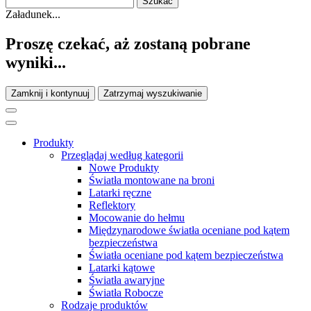
Załadunek...
Proszę czekać, aż zostaną pobrane
wyniki...
Zamknij i kontynuuj
Zatrzymaj wyszukiwanie
Produkty
Przeglądaj według kategorii
Nowe Produkty
Światła montowane na broni
Latarki ręczne
Reflektory
Mocowanie do hełmu
Międzynarodowe światła oceniane pod kątem
bezpieczeństwa
Światła oceniane pod kątem bezpieczeństwa
Latarki kątowe
Światła awaryjne
Światła Robocze
Rodzaje produktów