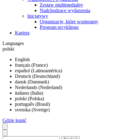
Zestaw multimedialny
Nadchodzące wydarzenia
Inicjatywy
Organizacje, które wspieramy
Program recyklingu
Kariera
Languages
polski
English
français (France)
español (Latinoamérica)
Deutsch (Deutschland)
dansk (Danmark)
Nederlands (Nederland)
italiano (Italia)
polski (Polska)
português (Brasil)
svenska (Sverige)
Gdzie kupić