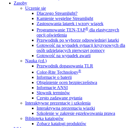
Zasoby
Uczenie się
Dlaczego Streamlight?
Kamienie węgielne Streamlight
Zastosowania latarek i wzory wiązek
®
Programowanie TEN-TAP
dla elastycznych
opcji oświetlenia
Przewodnik po wyborze odpowiedniej latarki
Gotowość na wypadek sytuacji kryzysowych dla
osób udzielających pierwszej pomocy
Gotowość na wypadek awarii
Nauka (cd.)
Przewodnik dopasowania TLR
®
Color-Rite Technology
Informacje o baterii
Objaśnienie ocen bezpieczeństwa
Informacje ANSI
Słownik terminów
Często zadawane pytania
Interaktywne prezentacje i szkolenia
Interaktywna prezentacja wiązki
Szkolenie w zakresie egzekwowania prawa
Biblioteka katalogów
Zobacz katalogi produktów