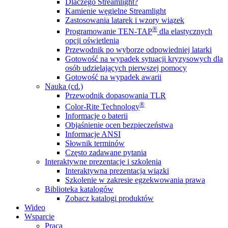
Dlaczego Streamlight?
Kamienie węgielne Streamlight
Zastosowania latarek i wzory wiązek
®
Programowanie TEN-TAP
dla elastycznych
opcji oświetlenia
Przewodnik po wyborze odpowiedniej latarki
Gotowość na wypadek sytuacji kryzysowych dla
osób udzielających pierwszej pomocy
Gotowość na wypadek awarii
Nauka (cd.)
Przewodnik dopasowania TLR
®
Color-Rite Technology
Informacje o baterii
Objaśnienie ocen bezpieczeństwa
Informacje ANSI
Słownik terminów
Często zadawane pytania
Interaktywne prezentacje i szkolenia
Interaktywna prezentacja wiązki
Szkolenie w zakresie egzekwowania prawa
Biblioteka katalogów
Zobacz katalogi produktów
Wideo
Wsparcie
Praca