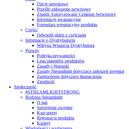
Opcje serwisowe
Prześlij zgłoszenie serwisowe
Znajdź Autoryzowane Centrum Serwisowe
Informacje gwarancyjne
Formularz rejestracyjny produktu
Części
Odwiedź sklep z częściami
Informacje o Dystrybutorze
Witryna Wsparcia Dystrybutora
Prawny
Polityka prywatności
Lista patentów produktów
Zasady i Warunki
Zasady Streamlight dotyczące zgłoszeń inventor
Zastrzeżenie dotyczące tłumaczenia
Zgodność
Społeczność
#STREAMLIGHTSTRONG
Rodzina Streamlight
O nas
Sprzężenie zwrotne
Kup sprzęt
Rejestracja produktu
Kariery
Wiadomości i wydarzenia