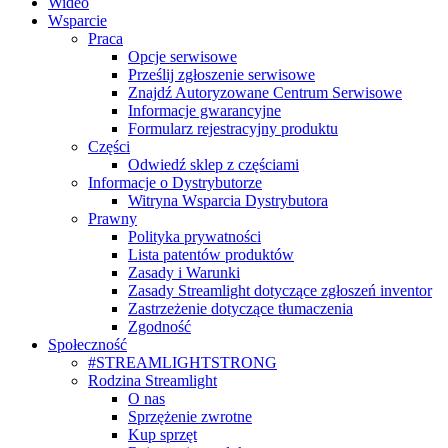
Wideo
Wsparcie
Praca
Opcje serwisowe
Prześlij zgłoszenie serwisowe
Znajdź Autoryzowane Centrum Serwisowe
Informacje gwarancyjne
Formularz rejestracyjny produktu
Części
Odwiedź sklep z częściami
Informacje o Dystrybutorze
Witryna Wsparcia Dystrybutora
Prawny
Polityka prywatności
Lista patentów produktów
Zasady i Warunki
Zasady Streamlight dotyczące zgłoszeń inventor
Zastrzeżenie dotyczące tłumaczenia
Zgodność
Społeczność
#STREAMLIGHTSTRONG
Rodzina Streamlight
O nas
Sprzężenie zwrotne
Kup sprzęt