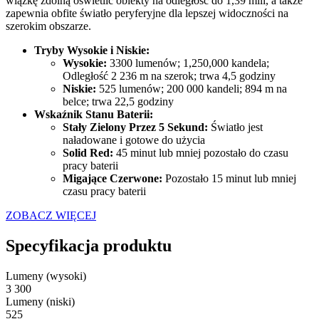
wiązkę zdolną oświetlić obiekty na odległość do 1,39 mili, a także
zapewnia obfite światło peryferyjne dla lepszej widoczności na
szerokim obszarze.
Tryby Wysokie i Niskie:
Wysokie:
3300 lumenów; 1,250,000 kandela;
Odległość 2 236 m na szerok; trwa 4,5 godziny
Niskie:
525 lumenów; 200 000 kandeli; 894 m na
belce; trwa 22,5 godziny
Wskaźnik Stanu Baterii:
Stały Zielony Przez 5 Sekund:
Światło jest
naładowane i gotowe do użycia
Solid Red:
45 minut lub mniej pozostało do czasu
pracy baterii
Migające Czerwone:
Pozostało 15 minut lub mniej
czasu pracy baterii
ZOBACZ WIĘCEJ
Specyfikacja produktu
Lumeny (wysoki)
3 300
Lumeny (niski)
525