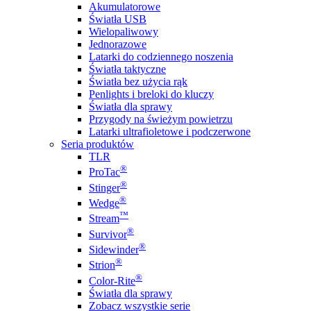
Akumulatorowe
Światła USB
Wielopaliwowy
Jednorazowe
Latarki do codziennego noszenia
Światła taktyczne
Światła bez użycia rąk
Penlights i breloki do kluczy
Światła dla sprawy
Przygody na świeżym powietrzu
Latarki ultrafioletowe i podczerwone
Seria produktów
TLR
®
ProTac
®
Stinger
®
Wedge
™
Stream
®
Survivor
®
Sidewinder
®
Strion
®
Color-Rite
Światła dla sprawy
Zobacz wszystkie serie