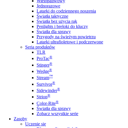
Wielopaliwowy
Jednorazowe
Latarki do codziennego noszenia
Światła taktyczne
Światła bez użycia rąk
Penlights i breloki do kluczy
Światła dla sprawy
Przygody na świeżym powietrzu
Latarki ultrafioletowe i podczerwone
Seria produktów
TLR
®
ProTac
®
Stinger
®
Wedge
™
Stream
®
Survivor
®
Sidewinder
®
Strion
®
Color-Rite
Światła dla sprawy
Zobacz wszystkie serie
Zasoby
Uczenie się