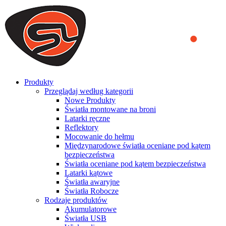
We use cookies to ensure that we provide you the best experience
on our website. By continuing to browse this website, you accept
that cookies are used to help us analyze how the website is used and
to offer you a better experience. To learn more or to find out how
you can disable cookies, you can access our
Privacy Policy
.
ACCEPT AND CLOSE
Produkty
Przeglądaj według kategorii
Nowe Produkty
Światła montowane na broni
Latarki ręczne
Reflektory
Mocowanie do hełmu
Międzynarodowe światła oceniane pod kątem
bezpieczeństwa
Światła oceniane pod kątem bezpieczeństwa
Latarki kątowe
Światła awaryjne
Światła Robocze
Rodzaje produktów
Akumulatorowe
Światła USB