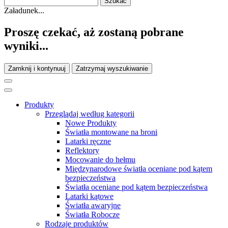
Załadunek...
Proszę czekać, aż zostaną pobrane
wyniki...
Zamknij i kontynuuj
Zatrzymaj wyszukiwanie
Produkty
Przeglądaj według kategorii
Nowe Produkty
Światła montowane na broni
Latarki ręczne
Reflektory
Mocowanie do hełmu
Międzynarodowe światła oceniane pod kątem
bezpieczeństwa
Światła oceniane pod kątem bezpieczeństwa
Latarki kątowe
Światła awaryjne
Światła Robocze
Rodzaje produktów