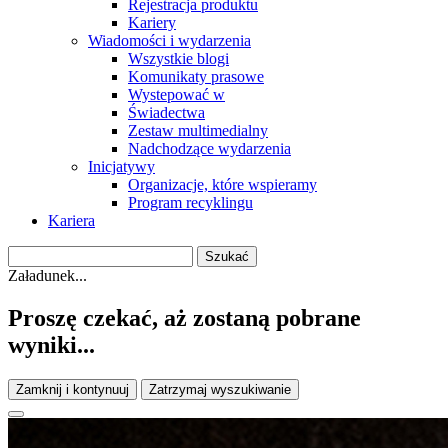
Rejestracja produktu
Kariery
Wiadomości i wydarzenia
Wszystkie blogi
Komunikaty prasowe
Wystepować w
Świadectwa
Zestaw multimedialny
Nadchodzące wydarzenia
Inicjatywy
Organizacje, które wspieramy
Program recyklingu
Kariera
Załadunek...
Proszę czekać, aż zostaną pobrane
wyniki...
Zamknij i kontynuuj
Zatrzymaj wyszukiwanie