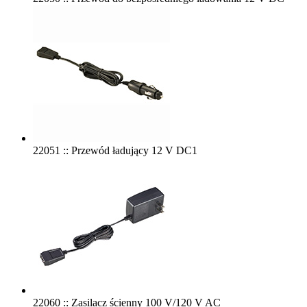
22051 :: Przewód ładujący 12 V DC1
22060 :: Zasilacz ścienny 100 V/120 V AC