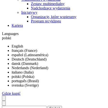
Zestaw multimedialny
Nadchodzące wydarzenia
Inicjatywy
Organizacje, które wspieramy
Program recyklingu
Kariera
Languages
polski
English
français (France)
español (Latinoamérica)
Deutsch (Deutschland)
dansk (Danmark)
Nederlands (Nederland)
italiano (Italia)
polski (Polska)
português (Brasil)
svenska (Sverige)
Gdzie kupić