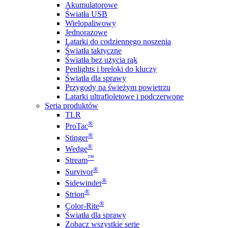
Akumulatorowe
Światła USB
Wielopaliwowy
Jednorazowe
Latarki do codziennego noszenia
Światła taktyczne
Światła bez użycia rąk
Penlights i breloki do kluczy
Światła dla sprawy
Przygody na świeżym powietrzu
Latarki ultrafioletowe i podczerwone
Seria produktów
TLR
®
ProTac
®
Stinger
®
Wedge
™
Stream
®
Survivor
®
Sidewinder
®
Strion
®
Color-Rite
Światła dla sprawy
Zobacz wszystkie serie