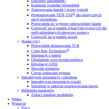
Dlaczego Streamlight?
Kamienie węgielne Streamlight
Zastosowania latarek i wzory wiązek
®
Programowanie TEN-TAP
dla elastycznych
opcji oświetlenia
Przewodnik po wyborze odpowiedniej latarki
Gotowość na wypadek sytuacji kryzysowych dla
osób udzielających pierwszej pomocy
Gotowość na wypadek awarii
Nauka (cd.)
Przewodnik dopasowania TLR
®
Color-Rite Technology
Informacje o baterii
Objaśnienie ocen bezpieczeństwa
Informacje ANSI
Słownik terminów
Często zadawane pytania
Interaktywne prezentacje i szkolenia
Interaktywna prezentacja wiązki
Szkolenie w zakresie egzekwowania prawa
Biblioteka katalogów
Zobacz katalogi produktów
Wideo
Wsparcie
Praca