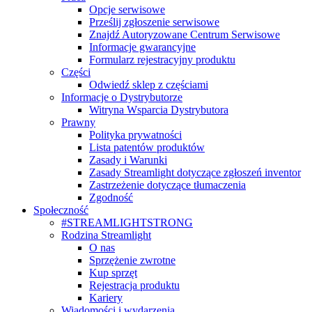
Opcje serwisowe
Prześlij zgłoszenie serwisowe
Znajdź Autoryzowane Centrum Serwisowe
Informacje gwarancyjne
Formularz rejestracyjny produktu
Części
Odwiedź sklep z częściami
Informacje o Dystrybutorze
Witryna Wsparcia Dystrybutora
Prawny
Polityka prywatności
Lista patentów produktów
Zasady i Warunki
Zasady Streamlight dotyczące zgłoszeń inventor
Zastrzeżenie dotyczące tłumaczenia
Zgodność
Społeczność
#STREAMLIGHTSTRONG
Rodzina Streamlight
O nas
Sprzężenie zwrotne
Kup sprzęt
Rejestracja produktu
Kariery
Wiadomości i wydarzenia