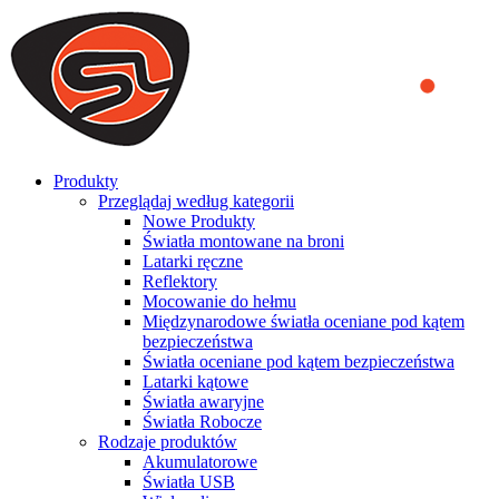
We use cookies to ensure that we provide you the best experience
on our website. By continuing to browse this website, you accept
that cookies are used to help us analyze how the website is used and
to offer you a better experience. To learn more or to find out how
you can disable cookies, you can access our
Privacy Policy
.
ACCEPT AND CLOSE
Produkty
Przeglądaj według kategorii
Nowe Produkty
Światła montowane na broni
Latarki ręczne
Reflektory
Mocowanie do hełmu
Międzynarodowe światła oceniane pod kątem
bezpieczeństwa
Światła oceniane pod kątem bezpieczeństwa
Latarki kątowe
Światła awaryjne
Światła Robocze
Rodzaje produktów
Akumulatorowe
Światła USB