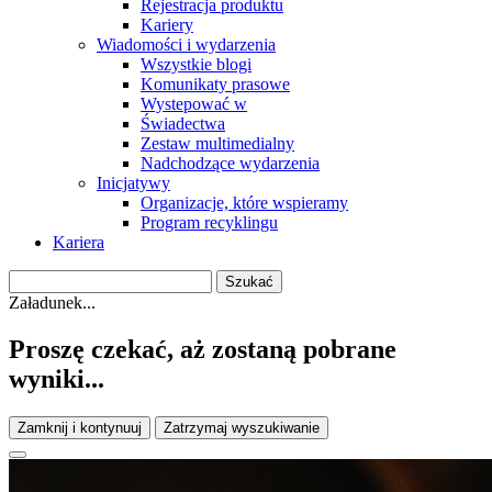
Rejestracja produktu
Kariery
Wiadomości i wydarzenia
Wszystkie blogi
Komunikaty prasowe
Wystepować w
Świadectwa
Zestaw multimedialny
Nadchodzące wydarzenia
Inicjatywy
Organizacje, które wspieramy
Program recyklingu
Kariera
Załadunek...
Proszę czekać, aż zostaną pobrane
wyniki...
Zamknij i kontynuuj
Zatrzymaj wyszukiwanie