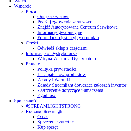
Wideo
Wsparcie
Praca
Opcje serwisowe
Prześlij zgłoszenie serwisowe
Znajdź Autoryzowane Centrum Serwisowe
Informacje gwarancyjne
Formularz rejestracyjny produktu
Części
Odwiedź sklep z częściami
Informacje o Dystrybutorze
Witryna Wsparcia Dystrybutora
Prawny
Polityka prywatności
Lista patentów produktów
Zasady i Warunki
Zasady Streamlight dotyczące zgłoszeń inventor
Zastrzeżenie dotyczące tłumaczenia
Zgodność
Społeczność
#STREAMLIGHTSTRONG
Rodzina Streamlight
O nas
Sprzężenie zwrotne
Kup sprzęt