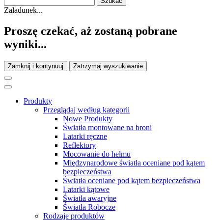
Załadunek...
Proszę czekać, aż zostaną pobrane
wyniki...
Zamknij i kontynuuj
Zatrzymaj wyszukiwanie
Produkty
Przeglądaj według kategorii
Nowe Produkty
Światła montowane na broni
Latarki ręczne
Reflektory
Mocowanie do hełmu
Międzynarodowe światła oceniane pod kątem
bezpieczeństwa
Światła oceniane pod kątem bezpieczeństwa
Latarki kątowe
Światła awaryjne
Światła Robocze
Rodzaje produktów