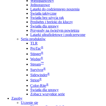
Wielopaliwowy
Jednorazowe
Latarki do codziennego noszenia
Światła taktyczne
Światła bez użycia rąk
Penlights i breloki do kluczy
Światła dla sprawy
Przygody na świeżym powietrzu
Latarki ultrafioletowe i podczerwone
Seria produktów
TLR
®
ProTac
®
Stinger
®
Wedge
™
Stream
®
Survivor
®
Sidewinder
®
Strion
®
Color-Rite
Światła dla sprawy
Zobacz wszystkie serie
Zasoby
Uczenie się