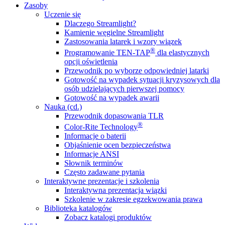
Zasoby
Uczenie się
Dlaczego Streamlight?
Kamienie węgielne Streamlight
Zastosowania latarek i wzory wiązek
®
Programowanie TEN-TAP
dla elastycznych
opcji oświetlenia
Przewodnik po wyborze odpowiedniej latarki
Gotowość na wypadek sytuacji kryzysowych dla
osób udzielających pierwszej pomocy
Gotowość na wypadek awarii
Nauka (cd.)
Przewodnik dopasowania TLR
®
Color-Rite Technology
Informacje o baterii
Objaśnienie ocen bezpieczeństwa
Informacje ANSI
Słownik terminów
Często zadawane pytania
Interaktywne prezentacje i szkolenia
Interaktywna prezentacja wiązki
Szkolenie w zakresie egzekwowania prawa
Biblioteka katalogów
Zobacz katalogi produktów