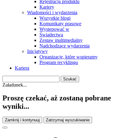
Rejestracja produktu
Kariery
Wiadomości i wydarzenia
Wszystkie blogi
Komunikaty prasowe
Wystepować w
Świadectwa
Zestaw multimedialny
Nadchodzące wydarzenia
Inicjatywy
Organizacje, które wspieramy
Program recyklingu
Kariera
Załadunek...
Proszę czekać, aż zostaną pobrane
wyniki...
Zamknij i kontynuuj
Zatrzymaj wyszukiwanie