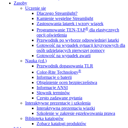
Zasoby
Uczenie się
Dlaczego Streamlight?
Kamienie węgielne Streamlight
Zastosowania latarek i wzory wiązek
®
Programowanie TEN-TAP
dla elastycznych
opcji oświetlenia
Przewodnik po wyborze odpowiedniej latarki
Gotowość na wypadek sytuacji kryzysowych dla
osób udzielających pierwszej pomocy
Gotowość na wypadek awarii
Nauka (cd.)
Przewodnik dopasowania TLR
®
Color-Rite Technology
Informacje o baterii
Objaśnienie ocen bezpieczeństwa
Informacje ANSI
Słownik terminów
Często zadawane pytania
Interaktywne prezentacje i szkolenia
Interaktywna prezentacja wiązki
Szkolenie w zakresie egzekwowania prawa
Biblioteka katalogów
Zobacz katalogi produktów