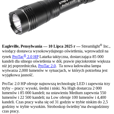
®
Eagleville, Pensylwania — 10 Lipca 2025 r —
Streamlight
Inc.,
wiodący dostawca wysokowydajnego oświetlenia, wprowadził na
®
rynek
ProTac
2.0 HP
Latarka taktyczna, dostarczająca 85 000
kandeli dla silnego oświetlenia w dół, prawie pięciokrotnie większa
niż jej poprzedniczka,
ProTac 2.0
. Ta nowa ładowalna lampa
wytwarza 2,000 lumenów w sytuacjach, w których potrzebna jest
wyjątkowa jasność.
ProTac 2.0 HP oferuje najnowszą technologię LED i zapewnia trzy
tryby – pracy: wysoki, średni i niski. Na High dostarcza 2 000
lumenów i 85 000 kandeli; na ustawieniu Medium zapewnia 550
lumenów i 22 500 kandeli; na Low oferuje 100 lumenów i 4,400
kandeli. Czas pracy waha się od 31 godzin w trybie niskim do 2,5
godziny w trybie wysokim. Stroboskop świetlny’ma dwugodzinny
czas pracy.