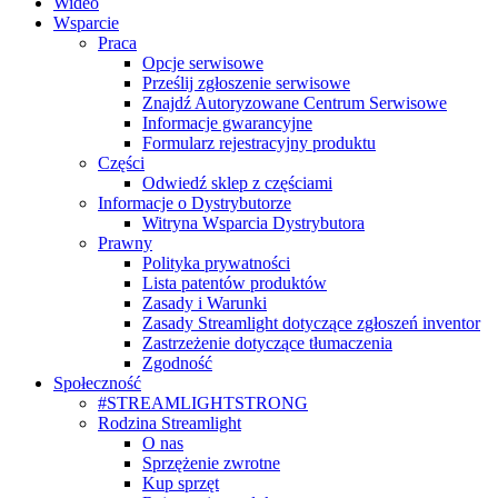
Wideo
Wsparcie
Praca
Opcje serwisowe
Prześlij zgłoszenie serwisowe
Znajdź Autoryzowane Centrum Serwisowe
Informacje gwarancyjne
Formularz rejestracyjny produktu
Części
Odwiedź sklep z częściami
Informacje o Dystrybutorze
Witryna Wsparcia Dystrybutora
Prawny
Polityka prywatności
Lista patentów produktów
Zasady i Warunki
Zasady Streamlight dotyczące zgłoszeń inventor
Zastrzeżenie dotyczące tłumaczenia
Zgodność
Społeczność
#STREAMLIGHTSTRONG
Rodzina Streamlight
O nas
Sprzężenie zwrotne
Kup sprzęt