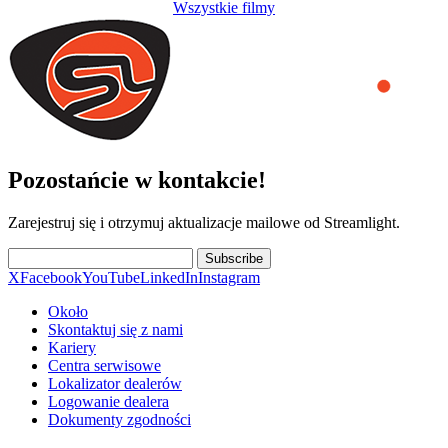
Wszystkie filmy
Pozostańcie w kontakcie!
Zarejestruj się i otrzymuj aktualizacje mailowe od Streamlight.
Subscribe
X
Facebook
YouTube
LinkedIn
Instagram
Około
Skontaktuj się z nami
Kariery
Centra serwisowe
Lokalizator dealerów
Logowanie dealera
Dokumenty zgodności