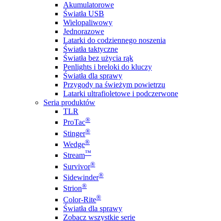
Akumulatorowe
Światła USB
Wielopaliwowy
Jednorazowe
Latarki do codziennego noszenia
Światła taktyczne
Światła bez użycia rąk
Penlights i breloki do kluczy
Światła dla sprawy
Przygody na świeżym powietrzu
Latarki ultrafioletowe i podczerwone
Seria produktów
TLR
®
ProTac
®
Stinger
®
Wedge
™
Stream
®
Survivor
®
Sidewinder
®
Strion
®
Color-Rite
Światła dla sprawy
Zobacz wszystkie serie