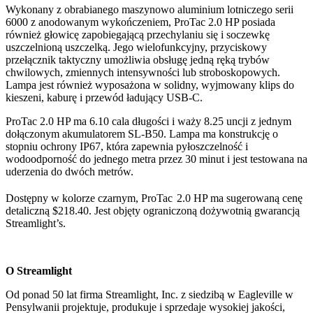
Wykonany z obrabianego maszynowo aluminium lotniczego serii
6000 z anodowanym wykończeniem, ProTac 2.0 HP posiada
również głowicę zapobiegającą przechylaniu się i soczewkę
uszczelnioną uszczelką. Jego wielofunkcyjny, przyciskowy
przełącznik taktyczny umożliwia obsługę jedną ręką trybów
chwilowych, zmiennych intensywności lub stroboskopowych.
Lampa jest również wyposażona w solidny, wyjmowany klips do
kieszeni, kaburę i przewód ładujący USB-C.
ProTac 2.0 HP ma 6.10 cala długości i waży 8.25 uncji z jednym
dołączonym akumulatorem SL-B50. Lampa ma konstrukcję o
stopniu ochrony IP67, która zapewnia pyłoszczelność i
wodoodporność do jednego metra przez 30 minut i jest testowana na
uderzenia do dwóch metrów.
Dostępny w kolorze czarnym, ProTac
2.0 HP ma sugerowaną cenę
detaliczną $218.40. Jest objęty ograniczoną dożywotnią gwarancją
Streamlight’s.
O Streamlight
Od ponad 50 lat firma Streamlight, Inc. z siedzibą w Eagleville w
Pensylwanii projektuje, produkuje i sprzedaje wysokiej jakości,