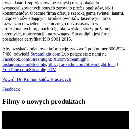
trwałe latarki zaprojektowane z myślą o zaspokajaniu
wyspecjalizowanych potrzeb zarówno profesjonalistów, jak i
konsumentów. Obecnie firma oferuje szeroką gamę świateł, latarni,
urządzeń oświetlających broń/celowników laserowych oraz
rozwiązań oświetlenia scenicznego do zastosowań w
profesjonalnych organach ścigania, wojsku, straży pożarnej,
przemyśle, motoryzacji i na zewnątrz. Streamlight jest firmą
posiadającą certyfikat ISO 9001:2015.
Aby uzyskać dodatkowe informacje, zadzwoń pod numer 800-523-
7488, odwiedź
Streamlight.com
Lub połącz się z nami na
Facebook.com/Streamlight
;
X.com/Streamlight
;
Instagram.com/StreamlightInc
;
Linkedin.com/Streamlight-Inc.
; I
YouTube.com/StreamlightTV
Powrót Do Komunikatów Prasowych
Feedback
Filmy o nowych produktach