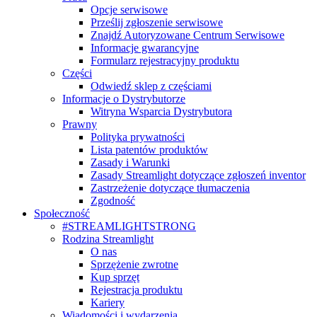
Opcje serwisowe
Prześlij zgłoszenie serwisowe
Znajdź Autoryzowane Centrum Serwisowe
Informacje gwarancyjne
Formularz rejestracyjny produktu
Części
Odwiedź sklep z częściami
Informacje o Dystrybutorze
Witryna Wsparcia Dystrybutora
Prawny
Polityka prywatności
Lista patentów produktów
Zasady i Warunki
Zasady Streamlight dotyczące zgłoszeń inventor
Zastrzeżenie dotyczące tłumaczenia
Zgodność
Społeczność
#STREAMLIGHTSTRONG
Rodzina Streamlight
O nas
Sprzężenie zwrotne
Kup sprzęt
Rejestracja produktu
Kariery
Wiadomości i wydarzenia