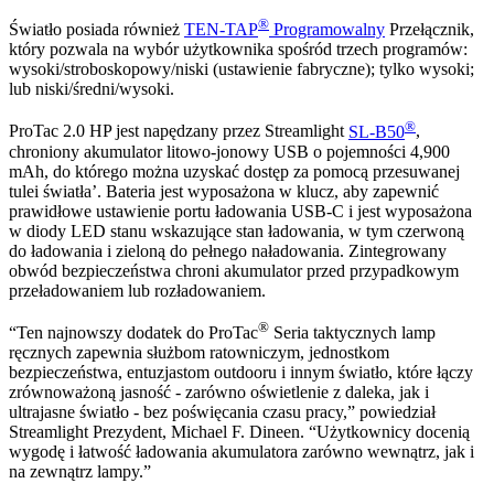
®
Światło posiada również
TEN-TAP
Programowalny
Przełącznik,
który pozwala na wybór użytkownika spośród trzech programów:
wysoki/stroboskopowy/niski (ustawienie fabryczne); tylko wysoki;
lub niski/średni/wysoki.
®
ProTac 2.0 HP jest napędzany przez Streamlight
SL-B50
,
chroniony akumulator litowo-jonowy USB o pojemności 4,900
mAh, do którego można uzyskać dostęp za pomocą przesuwanej
tulei światła’. Bateria jest wyposażona w klucz, aby zapewnić
prawidłowe ustawienie portu ładowania USB-C i jest wyposażona
w diody LED stanu wskazujące stan ładowania, w tym czerwoną
do ładowania i zieloną do pełnego naładowania. Zintegrowany
obwód bezpieczeństwa chroni akumulator przed przypadkowym
przeładowaniem lub rozładowaniem.
®
“Ten najnowszy dodatek do ProTac
Seria taktycznych lamp
ręcznych zapewnia służbom ratowniczym, jednostkom
bezpieczeństwa, entuzjastom outdooru i innym światło, które łączy
zrównoważoną jasność - zarówno oświetlenie z daleka, jak i
ultrajasne światło - bez poświęcania czasu pracy,” powiedział
Streamlight Prezydent, Michael F. Dineen. “Użytkownicy docenią
wygodę i łatwość ładowania akumulatora zarówno wewnątrz, jak i
na zewnątrz lampy.”