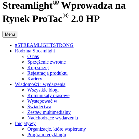
®
Streamlight
Wprowadza na
®
Rynek ProTac
2.0 HP
Menu
#STREAMLIGHTSTRONG
Rodzina Streamlight
O nas
Sprzężenie zwrotne
Kup sprzęt
Rejestracja produktu
Kariery
Wiadomości i wydarzenia
Wszystkie blogi
Komunikaty prasowe
Wystepować w
Świadectwa
Zestaw multimedialny
Nadchodzące wydarzenia
Inicjatywy
Organizacje, które wspieramy
Program recyklingu