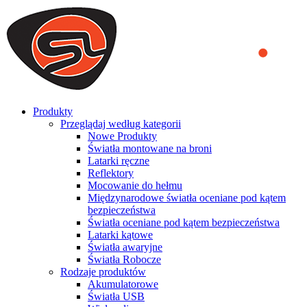
We use cookies to ensure that we provide you the best experience
on our website. By continuing to browse this website, you accept
that cookies are used to help us analyze how the website is used and
to offer you a better experience. To learn more or to find out how
you can disable cookies, you can access our
Privacy Policy
.
ACCEPT AND CLOSE
Produkty
Przeglądaj według kategorii
Nowe Produkty
Światła montowane na broni
Latarki ręczne
Reflektory
Mocowanie do hełmu
Międzynarodowe światła oceniane pod kątem
bezpieczeństwa
Światła oceniane pod kątem bezpieczeństwa
Latarki kątowe
Światła awaryjne
Światła Robocze
Rodzaje produktów
Akumulatorowe
Światła USB