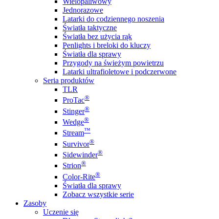
Wielopaliwowy
Jednorazowe
Latarki do codziennego noszenia
Światła taktyczne
Światła bez użycia rąk
Penlights i breloki do kluczy
Światła dla sprawy
Przygody na świeżym powietrzu
Latarki ultrafioletowe i podczerwone
Seria produktów
TLR
®
ProTac
®
Stinger
®
Wedge
™
Stream
®
Survivor
®
Sidewinder
®
Strion
®
Color-Rite
Światła dla sprawy
Zobacz wszystkie serie
Zasoby
Uczenie się