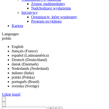
Zestaw multimedialny
Nadchodzące wydarzenia
Inicjatywy
Organizacje, które wspieramy
Program recyklingu
Kariera
Languages
polski
English
français (France)
español (Latinoamérica)
Deutsch (Deutschland)
dansk (Danmark)
Nederlands (Nederland)
italiano (Italia)
polski (Polska)
português (Brasil)
svenska (Sverige)
Gdzie kupić