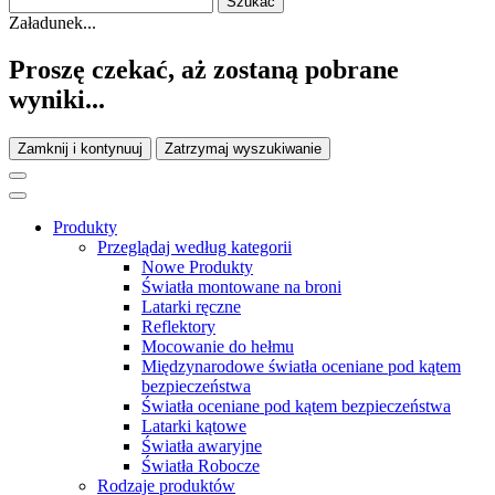
Załadunek...
Proszę czekać, aż zostaną pobrane
wyniki...
Zamknij i kontynuuj
Zatrzymaj wyszukiwanie
Produkty
Przeglądaj według kategorii
Nowe Produkty
Światła montowane na broni
Latarki ręczne
Reflektory
Mocowanie do hełmu
Międzynarodowe światła oceniane pod kątem
bezpieczeństwa
Światła oceniane pod kątem bezpieczeństwa
Latarki kątowe
Światła awaryjne
Światła Robocze
Rodzaje produktów