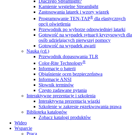
Dlaczego Streamlight?
Kamienie węgielne Streamlight
Zastosowania latarek i wzory wiązek
®
Programowanie TEN-TAP
dla elastycznych
opcji oświetlenia
Przewodnik po wyborze odpowiedniej latarki
Gotowość na wypadek sytuacji kryzysowych dla
osób udzielających pierwszej pomocy
Gotowość na wypadek awarii
Nauka (cd.)
Przewodnik dopasowania TLR
®
Color-Rite Technology
Informacje o baterii
Objaśnienie ocen bezpieczeństwa
Informacje ANSI
Słownik terminów
Często zadawane pytania
Interaktywne prezentacje i szkolenia
Interaktywna prezentacja wiązki
Szkolenie w zakresie egzekwowania prawa
Biblioteka katalogów
Zobacz katalogi produktów
Wideo
Wsparcie
Praca