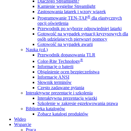
Dlaczego Streamlight?
Kamienie węgielne Streamlight
Zastosowania latarek i wzory wiązek
®
Programowanie TEN-TAP
dla elastycznych
opcji oświetlenia
Przewodnik po wyborze odpowiedniej latarki
Gotowość na wypadek sytuacji kryzysowych dla
osób udzielających pierwszej pomocy
Gotowość na wypadek awarii
Nauka (cd.)
Przewodnik dopasowania TLR
®
Color-Rite Technology
Informacje o baterii
Objaśnienie ocen bezpieczeństwa
Informacje ANSI
Słownik terminów
Często zadawane pytania
Interaktywne prezentacje i szkolenia
Interaktywna prezentacja wiązki
Szkolenie w zakresie egzekwowania prawa
Biblioteka katalogów
Zobacz katalogi produktów
Wideo
Wsparcie
Praca