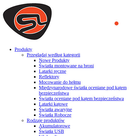
We use cookies to ensure that we provide you the best experience
on our website. By continuing to browse this website, you accept
that cookies are used to help us analyze how the website is used and
to offer you a better experience. To learn more or to find out how
you can disable cookies, you can access our
Privacy Policy
.
ACCEPT AND CLOSE
Produkty
Przeglądaj według kategorii
Nowe Produkty
Światła montowane na broni
Latarki ręczne
Reflektory
Mocowanie do hełmu
Międzynarodowe światła oceniane pod kątem
bezpieczeństwa
Światła oceniane pod kątem bezpieczeństwa
Latarki kątowe
Światła awaryjne
Światła Robocze
Rodzaje produktów
Akumulatorowe
Światła USB