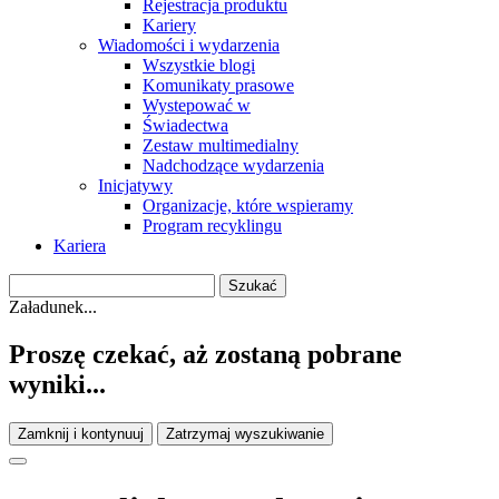
Rejestracja produktu
Kariery
Wiadomości i wydarzenia
Wszystkie blogi
Komunikaty prasowe
Wystepować w
Świadectwa
Zestaw multimedialny
Nadchodzące wydarzenia
Inicjatywy
Organizacje, które wspieramy
Program recyklingu
Kariera
Załadunek...
Proszę czekać, aż zostaną pobrane
wyniki...
Zamknij i kontynuuj
Zatrzymaj wyszukiwanie