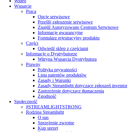
Wideo
Wsparcie
Praca
Opcje serwisowe
Prześlij zgłoszenie serwisowe
Znajdź Autoryzowane Centrum Serwisowe
Informacje gwarancyjne
Formularz rejestracyjny produktu
Części
Odwiedź sklep z częściami
Informacje o Dystrybutorze
Witryna Wsparcia Dystrybutora
Prawny
Polityka prywatności
Lista patentów produktów
Zasady i Warunki
Zasady Streamlight dotyczące zgłoszeń inventor
Zastrzeżenie dotyczące tłumaczenia
Zgodność
Społeczność
#STREAMLIGHTSTRONG
Rodzina Streamlight
O nas
Sprzężenie zwrotne
Kup sprzęt