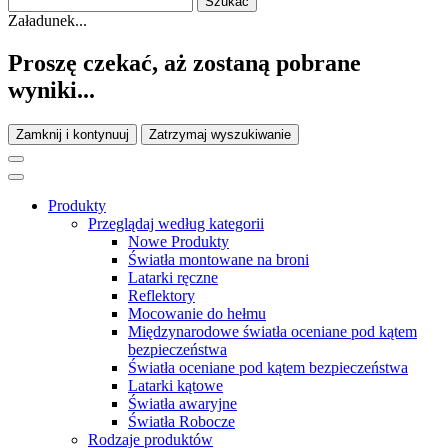
Załadunek...
Proszę czekać, aż zostaną pobrane
wyniki...
Zamknij i kontynuuj
Zatrzymaj wyszukiwanie
Produkty
Przeglądaj według kategorii
Nowe Produkty
Światła montowane na broni
Latarki ręczne
Reflektory
Mocowanie do hełmu
Międzynarodowe światła oceniane pod kątem
bezpieczeństwa
Światła oceniane pod kątem bezpieczeństwa
Latarki kątowe
Światła awaryjne
Światła Robocze
Rodzaje produktów