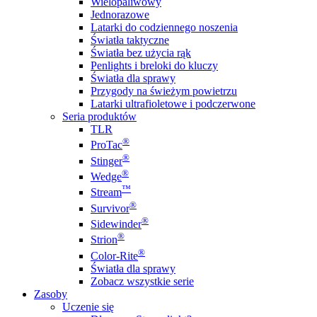
Wielopaliwowy
Jednorazowe
Latarki do codziennego noszenia
Światła taktyczne
Światła bez użycia rąk
Penlights i breloki do kluczy
Światła dla sprawy
Przygody na świeżym powietrzu
Latarki ultrafioletowe i podczerwone
Seria produktów
TLR
®
ProTac
®
Stinger
®
Wedge
™
Stream
®
Survivor
®
Sidewinder
®
Strion
®
Color-Rite
Światła dla sprawy
Zobacz wszystkie serie
Zasoby
Uczenie się