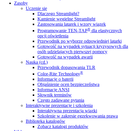
Zasoby
Uczenie się
Dlaczego Streamlight?
Kamienie węgielne Streamlight
Zastosowania latarek i wzory wiązek
®
Programowanie TEN-TAP
dla elastycznych
opcji oświetlenia
Przewodnik po wyborze odpowiedniej latarki
Gotowość na wypadek sytuacji kryzysowych dla
osób udzielających pierwszej pomocy
Gotowość na wypadek awarii
Nauka (cd.)
Przewodnik dopasowania TLR
®
Color-Rite Technology
Informacje o baterii
Objaśnienie ocen bezpieczeństwa
Informacje ANSI
Słownik terminów
Często zadawane pytania
Interaktywne prezentacje i szkolenia
Interaktywna prezentacja wiązki
Szkolenie w zakresie egzekwowania prawa
Biblioteka katalogów
Zobacz katalogi produktów