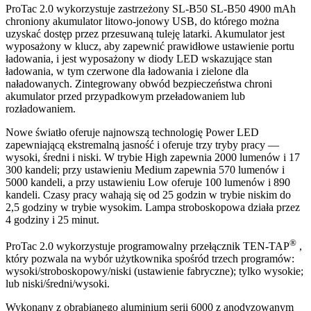
ProTac 2.0 wykorzystuje zastrzeżony SL-B50 SL-B50 4900 mAh
chroniony akumulator litowo-jonowy USB, do którego można
uzyskać dostęp przez przesuwaną tuleję latarki. Akumulator jest
wyposażony w klucz, aby zapewnić prawidłowe ustawienie portu
ładowania, i jest wyposażony w diody LED wskazujące stan
ładowania, w tym czerwone dla ładowania i zielone dla
naładowanych. Zintegrowany obwód bezpieczeństwa chroni
akumulator przed przypadkowym przeładowaniem lub
rozładowaniem.
Nowe światło oferuje najnowszą technologię Power LED
zapewniającą ekstremalną jasność i oferuje trzy tryby pracy —
wysoki, średni i niski. W trybie High zapewnia 2000 lumenów i 17
300 kandeli; przy ustawieniu Medium zapewnia 570 lumenów i
5000 kandeli, a przy ustawieniu Low oferuje 100 lumenów i 890
kandeli. Czasy pracy wahają się od 25 godzin w trybie niskim do
2,5 godziny w trybie wysokim. Lampa stroboskopowa działa przez
4 godziny i 25 minut.
®
ProTac 2.0 wykorzystuje programowalny przełącznik TEN-TAP
,
który pozwala na wybór użytkownika spośród trzech programów:
wysoki/stroboskopowy/niski (ustawienie fabryczne); tylko wysokie;
lub niski/średni/wysoki.
Wykonany z obrabianego aluminium serii 6000 z anodyzowanym