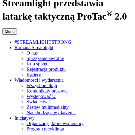
Streamlight przedstawia
®
latarkę taktyczną ProTac
2.0
Menu
#STREAMLIGHTSTRONG
Rodzina Streamlight
O nas
Sprzężenie zwrotne
Kup sprzęt
Rejestracja produktu
Kariery
Wiadomości i wydarzenia
Wszystkie blogi
Komunikaty prasowe
Wystepować w
Świadectwa
Zestaw multimedialny
Nadchodzące wydarzenia
Inicjatywy
Organizacje, które wspieramy
Program recyklingu