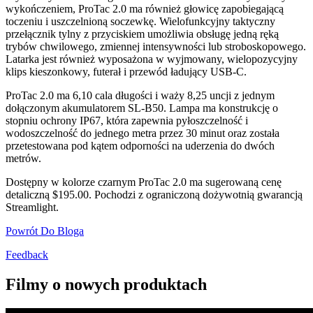
wykończeniem, ProTac 2.0 ma również głowicę zapobiegającą
toczeniu i uszczelnioną soczewkę. Wielofunkcyjny taktyczny
przełącznik tylny z przyciskiem umożliwia obsługę jedną ręką
trybów chwilowego, zmiennej intensywności lub stroboskopowego.
Latarka jest również wyposażona w wyjmowany, wielopozycyjny
klips kieszonkowy, futerał i przewód ładujący USB-C.
ProTac 2.0 ma 6,10 cala długości i waży 8,25 uncji z jednym
dołączonym akumulatorem SL-B50. Lampa ma konstrukcję o
stopniu ochrony IP67, która zapewnia pyłoszczelność i
wodoszczelność do jednego metra przez 30 minut oraz została
przetestowana pod kątem odporności na uderzenia do dwóch
metrów.
Dostępny w kolorze czarnym ProTac 2.0 ma sugerowaną cenę
detaliczną $195.00. Pochodzi z ograniczoną dożywotnią gwarancją
Streamlight.
Powrót Do Bloga
Feedback
Filmy o nowych produktach