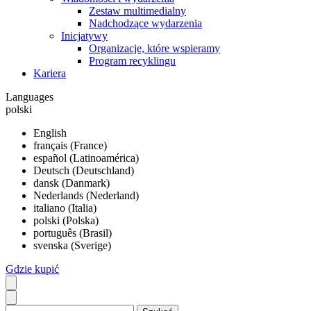
Zestaw multimedialny
Nadchodzące wydarzenia
Inicjatywy
Organizacje, które wspieramy
Program recyklingu
Kariera
Languages
polski
English
français (France)
español (Latinoamérica)
Deutsch (Deutschland)
dansk (Danmark)
Nederlands (Nederland)
italiano (Italia)
polski (Polska)
português (Brasil)
svenska (Sverige)
Gdzie kupić