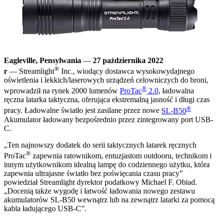
Eagleville, Pensylwania
—
27 października 2022
®
r
— Streamlight
Inc., wiodący dostawca wysokowydajnego
oświetlenia i lekkich/laserowych urządzeń celowniczych do broni,
®
wprowadził na rynek 2000 lumenów
ProTac
2.0
, ładowalna
ręczna latarka taktyczna, oferująca ekstremalną jasność i długi czas
®
pracy. Ładowalne światło jest zasilane przez nowe
SL-B50
Akumulator ładowany bezpośrednio przez zintegrowany port USB-
C.
„Ten najnowszy dodatek do serii taktycznych latarek ręcznych
®
ProTac
zapewnia ratownikom, entuzjastom outdooru, technikom i
innym użytkownikom idealną lampę do codziennego użytku, która
zapewnia ultrajasne światło bez poświęcania czasu pracy”
powiedział Streamlight dyrektor podatkowy Michael F. Obiad.
„Docenią także wygodę i łatwość ładowania nowego zestawu
akumulatorów SL-B50 wewnątrz lub na zewnątrz latarki za pomocą
kabla ładującego USB-C”.