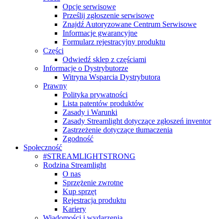
Opcje serwisowe
Prześlij zgłoszenie serwisowe
Znajdź Autoryzowane Centrum Serwisowe
Informacje gwarancyjne
Formularz rejestracyjny produktu
Części
Odwiedź sklep z częściami
Informacje o Dystrybutorze
Witryna Wsparcia Dystrybutora
Prawny
Polityka prywatności
Lista patentów produktów
Zasady i Warunki
Zasady Streamlight dotyczące zgłoszeń inventor
Zastrzeżenie dotyczące tłumaczenia
Zgodność
Społeczność
#STREAMLIGHTSTRONG
Rodzina Streamlight
O nas
Sprzężenie zwrotne
Kup sprzęt
Rejestracja produktu
Kariery
Wiadomości i wydarzenia