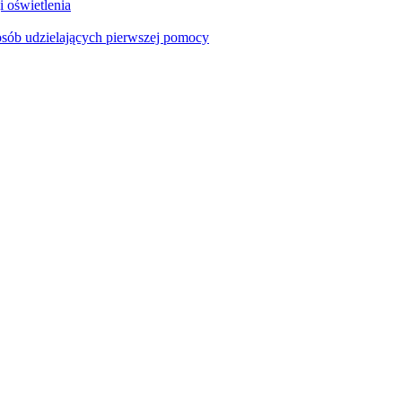
i oświetlenia
sób udzielających pierwszej pomocy