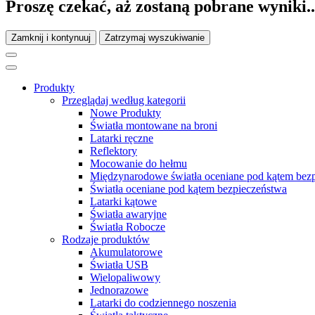
Proszę czekać, aż zostaną pobrane wyniki..
Zamknij i kontynuuj
Zatrzymaj wyszukiwanie
Produkty
Przeglądaj według kategorii
Nowe Produkty
Światła montowane na broni
Latarki ręczne
Reflektory
Mocowanie do hełmu
Międzynarodowe światła oceniane pod kątem bez
Światła oceniane pod kątem bezpieczeństwa
Latarki kątowe
Światła awaryjne
Światła Robocze
Rodzaje produktów
Akumulatorowe
Światła USB
Wielopaliwowy
Jednorazowe
Latarki do codziennego noszenia