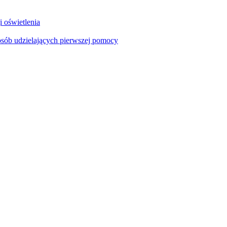
i oświetlenia
sób udzielających pierwszej pomocy