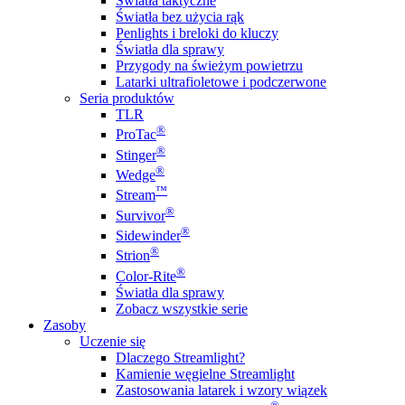
Światła taktyczne
Światła bez użycia rąk
Penlights i breloki do kluczy
Światła dla sprawy
Przygody na świeżym powietrzu
Latarki ultrafioletowe i podczerwone
Seria produktów
TLR
®
ProTac
®
Stinger
®
Wedge
™
Stream
®
Survivor
®
Sidewinder
®
Strion
®
Color-Rite
Światła dla sprawy
Zobacz wszystkie serie
Zasoby
Uczenie się
Dlaczego Streamlight?
Kamienie węgielne Streamlight
Zastosowania latarek i wzory wiązek