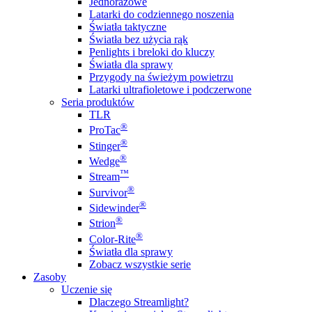
Jednorazowe
Latarki do codziennego noszenia
Światła taktyczne
Światła bez użycia rąk
Penlights i breloki do kluczy
Światła dla sprawy
Przygody na świeżym powietrzu
Latarki ultrafioletowe i podczerwone
Seria produktów
TLR
®
ProTac
®
Stinger
®
Wedge
™
Stream
®
Survivor
®
Sidewinder
®
Strion
®
Color-Rite
Światła dla sprawy
Zobacz wszystkie serie
Zasoby
Uczenie się
Dlaczego Streamlight?