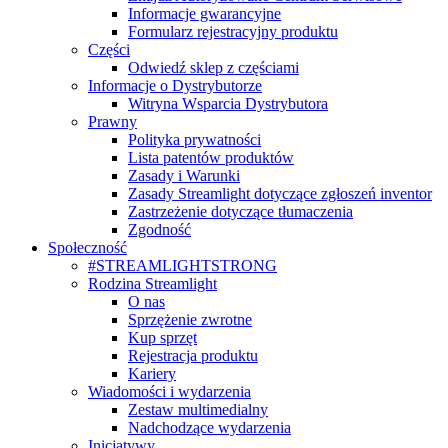
Informacje gwarancyjne
Formularz rejestracyjny produktu
Części
Odwiedź sklep z częściami
Informacje o Dystrybutorze
Witryna Wsparcia Dystrybutora
Prawny
Polityka prywatności
Lista patentów produktów
Zasady i Warunki
Zasady Streamlight dotyczące zgłoszeń inventor
Zastrzeżenie dotyczące tłumaczenia
Zgodność
Społeczność
#STREAMLIGHTSTRONG
Rodzina Streamlight
O nas
Sprzężenie zwrotne
Kup sprzęt
Rejestracja produktu
Kariery
Wiadomości i wydarzenia
Zestaw multimedialny
Nadchodzące wydarzenia
Inicjatywy