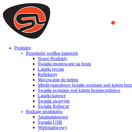
We use cookies to ensure that we provide you the best experience on o
you a better experience. To learn more or to find out how you can di
ACCEPT AND CLOSE
Produkty
Przeglądaj według kategorii
Nowe Produkty
Światła montowane na broni
Latarki ręczne
Reflektory
Mocowanie do hełmu
Międzynarodowe światła oceniane pod kątem bez
Światła oceniane pod kątem bezpieczeństwa
Latarki kątowe
Światła awaryjne
Światła Robocze
Rodzaje produktów
Akumulatorowe
Światła USB
Wielopaliwowy