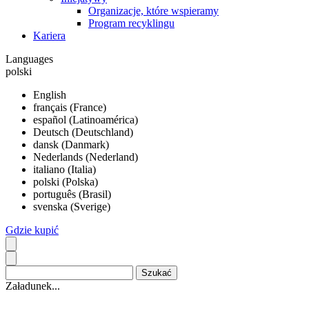
Organizacje, które wspieramy
Program recyklingu
Kariera
Languages
polski
English
français (France)
español (Latinoamérica)
Deutsch (Deutschland)
dansk (Danmark)
Nederlands (Nederland)
italiano (Italia)
polski (Polska)
português (Brasil)
svenska (Sverige)
Gdzie kupić
Załadunek...