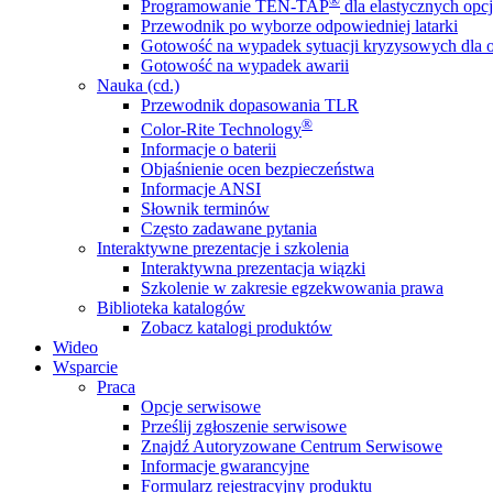
®
Programowanie TEN-TAP
dla elastycznych opcj
Przewodnik po wyborze odpowiedniej latarki
Gotowość na wypadek sytuacji kryzysowych dla o
Gotowość na wypadek awarii
Nauka (cd.)
Przewodnik dopasowania TLR
®
Color-Rite Technology
Informacje o baterii
Objaśnienie ocen bezpieczeństwa
Informacje ANSI
Słownik terminów
Często zadawane pytania
Interaktywne prezentacje i szkolenia
Interaktywna prezentacja wiązki
Szkolenie w zakresie egzekwowania prawa
Biblioteka katalogów
Zobacz katalogi produktów
Wideo
Wsparcie
Praca
Opcje serwisowe
Prześlij zgłoszenie serwisowe
Znajdź Autoryzowane Centrum Serwisowe
Informacje gwarancyjne
Formularz rejestracyjny produktu