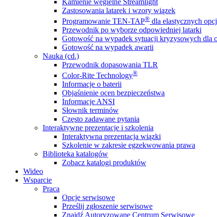
Kamienie węgielne Streamlight
Zastosowania latarek i wzory wiązek
®
Programowanie TEN-TAP
dla elastycznych opcj
Przewodnik po wyborze odpowiedniej latarki
Gotowość na wypadek sytuacji kryzysowych dla o
Gotowość na wypadek awarii
Nauka (cd.)
Przewodnik dopasowania TLR
®
Color-Rite Technology
Informacje o baterii
Objaśnienie ocen bezpieczeństwa
Informacje ANSI
Słownik terminów
Często zadawane pytania
Interaktywne prezentacje i szkolenia
Interaktywna prezentacja wiązki
Szkolenie w zakresie egzekwowania prawa
Biblioteka katalogów
Zobacz katalogi produktów
Wideo
Wsparcie
Praca
Opcje serwisowe
Prześlij zgłoszenie serwisowe
Znajdź Autoryzowane Centrum Serwisowe