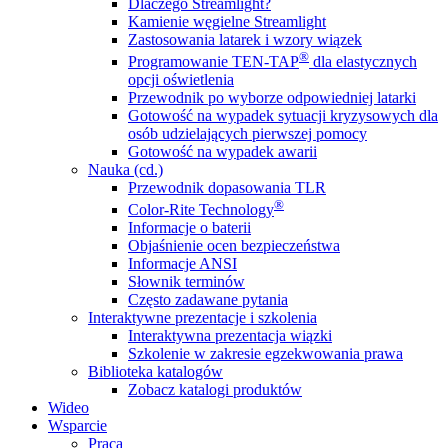
Dlaczego Streamlight?
Kamienie węgielne Streamlight
Zastosowania latarek i wzory wiązek
®
Programowanie TEN-TAP
dla elastycznych
opcji oświetlenia
Przewodnik po wyborze odpowiedniej latarki
Gotowość na wypadek sytuacji kryzysowych dla
osób udzielających pierwszej pomocy
Gotowość na wypadek awarii
Nauka (cd.)
Przewodnik dopasowania TLR
®
Color-Rite Technology
Informacje o baterii
Objaśnienie ocen bezpieczeństwa
Informacje ANSI
Słownik terminów
Często zadawane pytania
Interaktywne prezentacje i szkolenia
Interaktywna prezentacja wiązki
Szkolenie w zakresie egzekwowania prawa
Biblioteka katalogów
Zobacz katalogi produktów
Wideo
Wsparcie
Praca