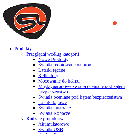
We use cookies to ensure that we provide you the best experience
on our website. By continuing to browse this website, you accept
that cookies are used to help us analyze how the website is used and
to offer you a better experience. To learn more or to find out how
you can disable cookies, you can access our
Privacy Policy
.
ACCEPT AND CLOSE
Produkty
Przeglądaj według kategorii
Nowe Produkty
Światła montowane na broni
Latarki ręczne
Reflektory
Mocowanie do hełmu
Międzynarodowe światła oceniane pod kątem
bezpieczeństwa
Światła oceniane pod kątem bezpieczeństwa
Latarki kątowe
Światła awaryjne
Światła Robocze
Rodzaje produktów
Akumulatorowe
Światła USB