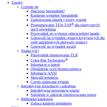
Zasoby
Uczenie się
Dlaczego Streamlight?
Kamienie węgielne Streamlight
Zastosowania latarek i wzory wiązek
®
Programowanie TEN-TAP
dla elastycznych
opcji oświetlenia
Przewodnik po wyborze odpowiedniej latarki
Gotowość na wypadek sytuacji kryzysowych dla
osób udzielających pierwszej pomocy
Gotowość na wypadek awarii
Nauka (cd.)
Przewodnik dopasowania TLR
®
Color-Rite Technology
Informacje o baterii
Objaśnienie ocen bezpieczeństwa
Informacje ANSI
Słownik terminów
Często zadawane pytania
Interaktywne prezentacje i szkolenia
Interaktywna prezentacja wiązki
Szkolenie w zakresie egzekwowania prawa
Biblioteka katalogów
Zobacz katalogi produktów