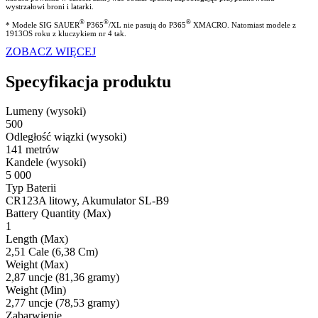
wystrzałowi broni i latarki.
®
®
®
* Modele SIG SAUER
P365
/XL nie pasują do P365
XMACRO. Natomiast modele z
1913OS roku z kluczykiem nr 4 tak.
ZOBACZ WIĘCEJ
Specyfikacja produktu
Lumeny (wysoki)
500
Odległość wiązki (wysoki)
141 metrów
Kandele (wysoki)
5 000
Typ Baterii
CR123A litowy, Akumulator SL-B9
Battery Quantity (Max)
1
Length (Max)
2,51 Cale (6,38 Cm)
Weight (Max)
2,87 uncje (81,36 gramy)
Weight (Min)
2,77 uncje (78,53 gramy)
Zabarwienie