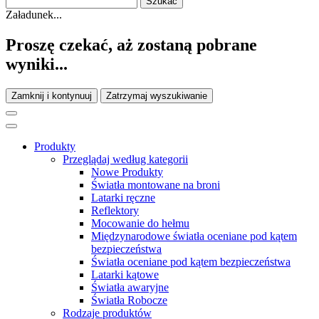
Załadunek...
Proszę czekać, aż zostaną pobrane
wyniki...
Zamknij i kontynuuj
Zatrzymaj wyszukiwanie
Produkty
Przeglądaj według kategorii
Nowe Produkty
Światła montowane na broni
Latarki ręczne
Reflektory
Mocowanie do hełmu
Międzynarodowe światła oceniane pod kątem
bezpieczeństwa
Światła oceniane pod kątem bezpieczeństwa
Latarki kątowe
Światła awaryjne
Światła Robocze
Rodzaje produktów