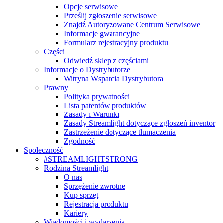
Opcje serwisowe
Prześlij zgłoszenie serwisowe
Znajdź Autoryzowane Centrum Serwisowe
Informacje gwarancyjne
Formularz rejestracyjny produktu
Części
Odwiedź sklep z częściami
Informacje o Dystrybutorze
Witryna Wsparcia Dystrybutora
Prawny
Polityka prywatności
Lista patentów produktów
Zasady i Warunki
Zasady Streamlight dotyczące zgłoszeń inventor
Zastrzeżenie dotyczące tłumaczenia
Zgodność
Społeczność
#STREAMLIGHTSTRONG
Rodzina Streamlight
O nas
Sprzężenie zwrotne
Kup sprzęt
Rejestracja produktu
Kariery
Wiadomości i wydarzenia