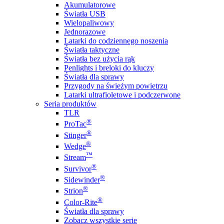
Akumulatorowe
Światła USB
Wielopaliwowy
Jednorazowe
Latarki do codziennego noszenia
Światła taktyczne
Światła bez użycia rąk
Penlights i breloki do kluczy
Światła dla sprawy
Przygody na świeżym powietrzu
Latarki ultrafioletowe i podczerwone
Seria produktów
TLR
®
ProTac
®
Stinger
®
Wedge
™
Stream
®
Survivor
®
Sidewinder
®
Strion
®
Color-Rite
Światła dla sprawy
Zobacz wszystkie serie