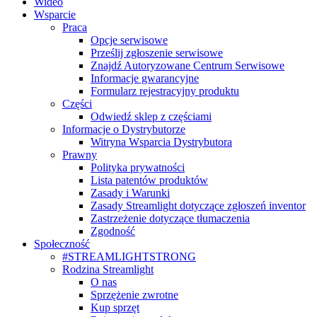
Wideo
Wsparcie
Praca
Opcje serwisowe
Prześlij zgłoszenie serwisowe
Znajdź Autoryzowane Centrum Serwisowe
Informacje gwarancyjne
Formularz rejestracyjny produktu
Części
Odwiedź sklep z częściami
Informacje o Dystrybutorze
Witryna Wsparcia Dystrybutora
Prawny
Polityka prywatności
Lista patentów produktów
Zasady i Warunki
Zasady Streamlight dotyczące zgłoszeń inventor
Zastrzeżenie dotyczące tłumaczenia
Zgodność
Społeczność
#STREAMLIGHTSTRONG
Rodzina Streamlight
O nas
Sprzężenie zwrotne
Kup sprzęt