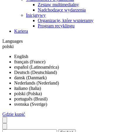
Zestaw multimedialny
Nadchodzące wydarzenia
Inicjatywy
Organizacje, które wspieramy
Program recyklingu
Kariera
Languages
polski
English
français (France)
español (Latinoamérica)
Deutsch (Deutschland)
dansk (Danmark)
Nederlands (Nederland)
italiano (Italia)
polski (Polska)
português (Brasil)
svenska (Sverige)
Gdzie kupić