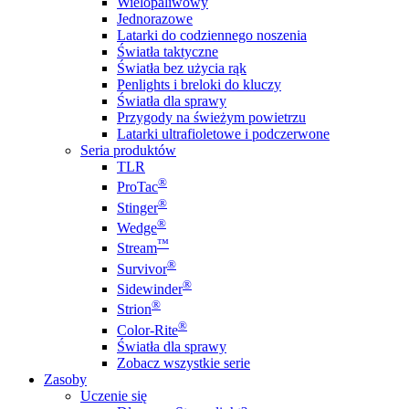
Wielopaliwowy
Jednorazowe
Latarki do codziennego noszenia
Światła taktyczne
Światła bez użycia rąk
Penlights i breloki do kluczy
Światła dla sprawy
Przygody na świeżym powietrzu
Latarki ultrafioletowe i podczerwone
Seria produktów
TLR
®
ProTac
®
Stinger
®
Wedge
™
Stream
®
Survivor
®
Sidewinder
®
Strion
®
Color-Rite
Światła dla sprawy
Zobacz wszystkie serie
Zasoby
Uczenie się