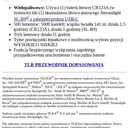
Wielopaliwowy:
Używa (1) baterii litowej CR123A (w
zestawie) lub (1) akumulatora litowo-jonowego Streamlight
®
SL-B9
z zabezpieczeniem USB-C
500 lumenów; 5000 kandeli; wiązka światła 141 m; działa 1,5
godziny (CR123A), działa 1 godzinę (SL-B9)
Tryb laserowy działa 11 godzin
Tylne przełączniki łopatkowe z możliwością wyboru pozycji
WYSOKIEJ i NISKIEJ
Funkcja bezpiecznego wyłączania zapobiega
przypadkowemu uruchomieniu i oszczędza baterie
TLR PRZEWODNIK DOPASOWANIA
®
Wszelkie prawa zastrzeżone. GLOCK
jest zarejestrowanym znakiem towarowym Glock,
®
®
Inc. SIG SAUER
and P365
są zastrzeżonymi znakami towarowymi firmy SIG Sauer, Inc.
®
®
™
®
Springfield Armory
, Hellcat
, XD-E
i XD-S
są znakami towarowymi lub zastrzeżonymi
®
®
®
znakami towarowymi Springfield, Inc. Smith & Wesson
, M&P
i M2.0
są
®
zarejestrowanymi znakami towarowymi firmy Smith & Wesson Inc. Beretta
jest
zarejestrowanym znakiem towarowym Fabbrica d'Armi Pietro Beretta S.p.A. Heckler &
®
Koch
jest zarejestrowanym znakiem towarowym firmy Heckler & Koch GmbH. Streamlight
nie zabiegał o poparcie żadnej ze Spółek wymienionych w tym akapicie.
®
®
Srebrny pasek otaczający głowicę TLR-8
X G sub jest
zarejestrowanym znakiem
towarowym firmy Streamlight, Inc.
Nie zalecamy noszenia broni palnej wyposażonej w TLR bez odpowiedniej kabury. Dobra
kabura powinna w całości zakrywać obszar spustu, zapobiegając przypadkowemu