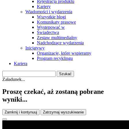
Rejestracja produktu
Kariery
Wiadomości i wydarzenia
Wszystkie blogi
Komunikaty prasowe
Wystepować w
Świadectwa
Zestaw multimedialny
Nadchodzące wydarzenia
Inicjatywy
Organizacje, które wspieramy
Program recyklingu
Kariera
Załadunek...
Proszę czekać, aż zostaną pobrane
wyniki...
Zamknij i kontynuuj
Zatrzymaj wyszukiwanie