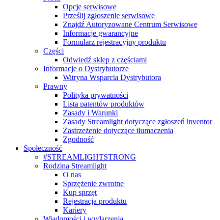
Opcje serwisowe
Prześlij zgłoszenie serwisowe
Znajdź Autoryzowane Centrum Serwisowe
Informacje gwarancyjne
Formularz rejestracyjny produktu
Części
Odwiedź sklep z częściami
Informacje o Dystrybutorze
Witryna Wsparcia Dystrybutora
Prawny
Polityka prywatności
Lista patentów produktów
Zasady i Warunki
Zasady Streamlight dotyczące zgłoszeń inventor
Zastrzeżenie dotyczące tłumaczenia
Zgodność
Społeczność
#STREAMLIGHTSTRONG
Rodzina Streamlight
O nas
Sprzężenie zwrotne
Kup sprzęt
Rejestracja produktu
Kariery
Wiadomości i wydarzenia