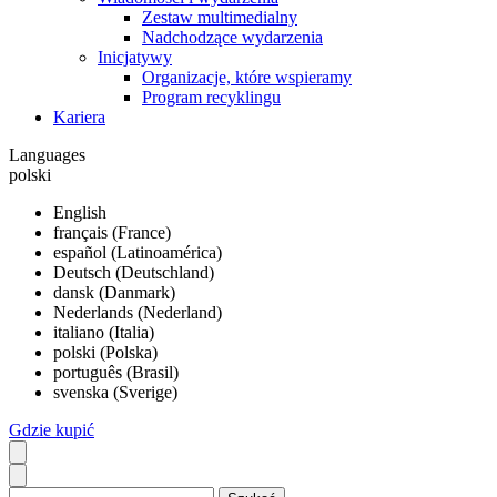
Zestaw multimedialny
Nadchodzące wydarzenia
Inicjatywy
Organizacje, które wspieramy
Program recyklingu
Kariera
Languages
polski
English
français (France)
español (Latinoamérica)
Deutsch (Deutschland)
dansk (Danmark)
Nederlands (Nederland)
italiano (Italia)
polski (Polska)
português (Brasil)
svenska (Sverige)
Gdzie kupić