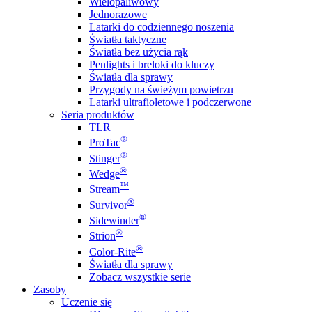
Wielopaliwowy
Jednorazowe
Latarki do codziennego noszenia
Światła taktyczne
Światła bez użycia rąk
Penlights i breloki do kluczy
Światła dla sprawy
Przygody na świeżym powietrzu
Latarki ultrafioletowe i podczerwone
Seria produktów
TLR
®
ProTac
®
Stinger
®
Wedge
™
Stream
®
Survivor
®
Sidewinder
®
Strion
®
Color-Rite
Światła dla sprawy
Zobacz wszystkie serie
Zasoby
Uczenie się