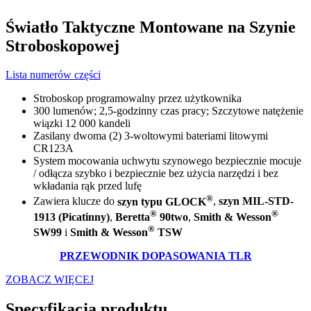
Światło Taktyczne Montowane na Szynie
Stroboskopowej
Lista numerów części
Stroboskop programowalny przez użytkownika
300 lumenów; 2,5-godzinny czas pracy; Szczytowe natężenie
wiązki 12 000 kandeli
Zasilany dwoma (2) 3-woltowymi bateriami litowymi
CR123A
System mocowania uchwytu szynowego bezpiecznie mocuje
/ odłącza szybko i bezpiecznie bez użycia narzędzi i bez
wkładania rąk przed lufę
®
Zawiera klucze do
szyn typu GLOCK
,
szyn MIL-STD-
®
®
1913 (Picatinny)
,
Beretta
90two
,
Smith & Wesson
®
SW99
i
Smith & Wesson
TSW
PRZEWODNIK DOPASOWANIA TLR
ZOBACZ WIĘCEJ
Specyfikacja produktu