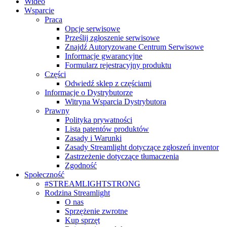
Wideo
Wsparcie
Praca
Opcje serwisowe
Prześlij zgłoszenie serwisowe
Znajdź Autoryzowane Centrum Serwisowe
Informacje gwarancyjne
Formularz rejestracyjny produktu
Części
Odwiedź sklep z częściami
Informacje o Dystrybutorze
Witryna Wsparcia Dystrybutora
Prawny
Polityka prywatności
Lista patentów produktów
Zasady i Warunki
Zasady Streamlight dotyczące zgłoszeń inventor
Zastrzeżenie dotyczące tłumaczenia
Zgodność
Społeczność
#STREAMLIGHTSTRONG
Rodzina Streamlight
O nas
Sprzężenie zwrotne
Kup sprzęt