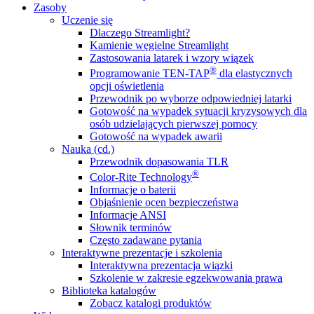
Zasoby
Uczenie się
Dlaczego Streamlight?
Kamienie węgielne Streamlight
Zastosowania latarek i wzory wiązek
®
Programowanie TEN-TAP
dla elastycznych
opcji oświetlenia
Przewodnik po wyborze odpowiedniej latarki
Gotowość na wypadek sytuacji kryzysowych dla
osób udzielających pierwszej pomocy
Gotowość na wypadek awarii
Nauka (cd.)
Przewodnik dopasowania TLR
®
Color-Rite Technology
Informacje o baterii
Objaśnienie ocen bezpieczeństwa
Informacje ANSI
Słownik terminów
Często zadawane pytania
Interaktywne prezentacje i szkolenia
Interaktywna prezentacja wiązki
Szkolenie w zakresie egzekwowania prawa
Biblioteka katalogów
Zobacz katalogi produktów