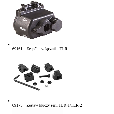
69161 :: Zespół przełącznika TLR
69175 :: Zestaw kluczy serii TLR-1/TLR-2