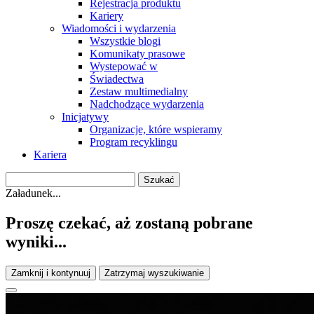
Rejestracja produktu
Kariery
Wiadomości i wydarzenia
Wszystkie blogi
Komunikaty prasowe
Wystepować w
Świadectwa
Zestaw multimedialny
Nadchodzące wydarzenia
Inicjatywy
Organizacje, które wspieramy
Program recyklingu
Kariera
Załadunek...
Proszę czekać, aż zostaną pobrane
wyniki...
Zamknij i kontynuuj
Zatrzymaj wyszukiwanie