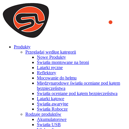
We use cookies to ensure that we provide you the best experience
on our website. By continuing to browse this website, you accept
that cookies are used to help us analyze how the website is used and
to offer you a better experience. To learn more or to find out how
you can disable cookies, you can access our
Privacy Policy
.
ACCEPT AND CLOSE
Produkty
Przeglądaj według kategorii
Nowe Produkty
Światła montowane na broni
Latarki ręczne
Reflektory
Mocowanie do hełmu
Międzynarodowe światła oceniane pod kątem
bezpieczeństwa
Światła oceniane pod kątem bezpieczeństwa
Latarki kątowe
Światła awaryjne
Światła Robocze
Rodzaje produktów
Akumulatorowe
Światła USB