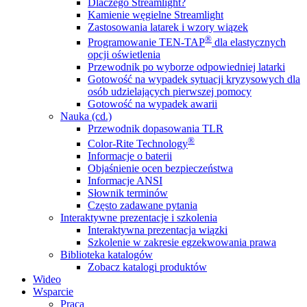
Dlaczego Streamlight?
Kamienie węgielne Streamlight
Zastosowania latarek i wzory wiązek
®
Programowanie TEN-TAP
dla elastycznych
opcji oświetlenia
Przewodnik po wyborze odpowiedniej latarki
Gotowość na wypadek sytuacji kryzysowych dla
osób udzielających pierwszej pomocy
Gotowość na wypadek awarii
Nauka (cd.)
Przewodnik dopasowania TLR
®
Color-Rite Technology
Informacje o baterii
Objaśnienie ocen bezpieczeństwa
Informacje ANSI
Słownik terminów
Często zadawane pytania
Interaktywne prezentacje i szkolenia
Interaktywna prezentacja wiązki
Szkolenie w zakresie egzekwowania prawa
Biblioteka katalogów
Zobacz katalogi produktów
Wideo
Wsparcie
Praca