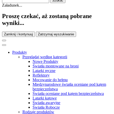
Załadunek...
Proszę czekać, aż zostaną pobrane
wyniki...
Zamknij i kontynuuj
Zatrzymaj wyszukiwanie
Produkty
Przeglądaj według kategorii
Nowe Produkty
Światła montowane na broni
Latarki ręczne
Reflektory
Mocowanie do hełmu
Międzynarodowe światła oceniane pod kątem
bezpieczeństwa
Światła oceniane pod kątem bezpieczeństwa
Latarki kątowe
Światła awaryjne
Światła Robocze
Rodzaje produktów