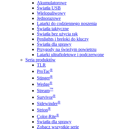
Akumulatorowe
Światła USB
Wielopaliwowy
Jednorazowe
Latarki do codziennego noszenia
Światła taktyczne
Światła bez użycia rąk
Penlights i breloki do kluczy
Światła dla sprawy
Przygody na świeżym powietrzu
Latarki ultrafioletowe i podczerwone
Seria produktów
TLR
®
ProTac
®
Stinger
®
Wedge
™
Stream
®
Survivor
®
Sidewinder
®
Strion
®
Color-Rite
Światła dla sprawy
Zobacz wszystkie serie