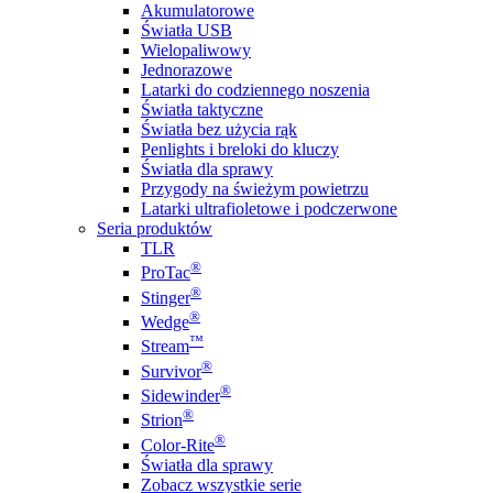
Akumulatorowe
Światła USB
Wielopaliwowy
Jednorazowe
Latarki do codziennego noszenia
Światła taktyczne
Światła bez użycia rąk
Penlights i breloki do kluczy
Światła dla sprawy
Przygody na świeżym powietrzu
Latarki ultrafioletowe i podczerwone
Seria produktów
TLR
®
ProTac
®
Stinger
®
Wedge
™
Stream
®
Survivor
®
Sidewinder
®
Strion
®
Color-Rite
Światła dla sprawy
Zobacz wszystkie serie