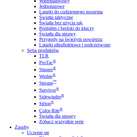
Wielopaliwowy
Jednorazowe
Latarki do codziennego noszenia
Światła taktyczne
Światła bez użycia rąk
Penlights i breloki do kluczy
Światła dla sprawy
Przygody na świeżym powietrzu
Latarki ultrafioletowe i podczerwone
Seria produktów
TLR
®
ProTac
®
Stinger
®
Wedge
™
Stream
®
Survivor
®
Sidewinder
®
Strion
®
Color-Rite
Światła dla sprawy
Zobacz wszystkie serie
Zasoby
Uczenie się