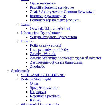
Opcje serwisowe
Prześlij zgłoszenie serwisowe
Znajdź Autoryzowane Centrum Serwisowe
Informacje gwarancyjne
Formularz rejestracyjny produktu
Części
Odwiedź sklep z częściami
Informacje o Dystrybutorze
Witryna Wsparcia Dystrybutora
Prawny
Polityka prywatności
Lista patentów produktów
Zasady i Warunki
Zasady Streamlight dotyczące zgłoszeń inventor
Zastrzeżenie dotyczące tłumaczenia
Zgodność
Społeczność
#STREAMLIGHTSTRONG
Rodzina Streamlight
O nas
Sprzężenie zwrotne
Kup sprzęt
Rejestracja produktu
Kariery
Wiadomości i wydarzenia