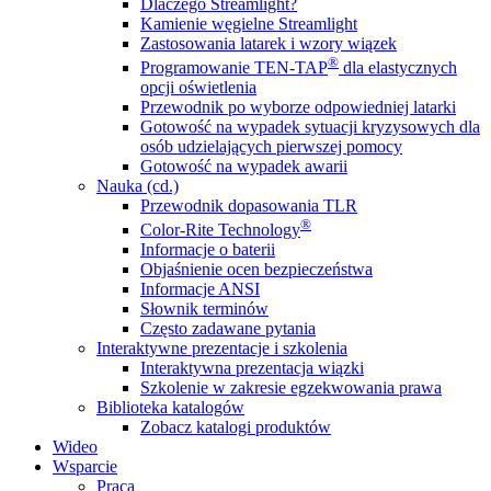
Dlaczego Streamlight?
Kamienie węgielne Streamlight
Zastosowania latarek i wzory wiązek
®
Programowanie TEN-TAP
dla elastycznych
opcji oświetlenia
Przewodnik po wyborze odpowiedniej latarki
Gotowość na wypadek sytuacji kryzysowych dla
osób udzielających pierwszej pomocy
Gotowość na wypadek awarii
Nauka (cd.)
Przewodnik dopasowania TLR
®
Color-Rite Technology
Informacje o baterii
Objaśnienie ocen bezpieczeństwa
Informacje ANSI
Słownik terminów
Często zadawane pytania
Interaktywne prezentacje i szkolenia
Interaktywna prezentacja wiązki
Szkolenie w zakresie egzekwowania prawa
Biblioteka katalogów
Zobacz katalogi produktów
Wideo
Wsparcie
Praca