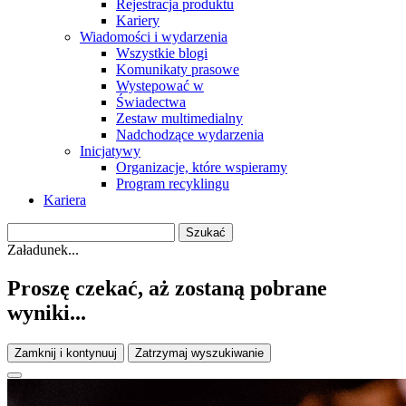
Rejestracja produktu
Kariery
Wiadomości i wydarzenia
Wszystkie blogi
Komunikaty prasowe
Wystepować w
Świadectwa
Zestaw multimedialny
Nadchodzące wydarzenia
Inicjatywy
Organizacje, które wspieramy
Program recyklingu
Kariera
Załadunek...
Proszę czekać, aż zostaną pobrane
wyniki...
Zamknij i kontynuuj
Zatrzymaj wyszukiwanie