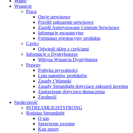
Wideo
Wsparcie
Praca
Opcje serwisowe
Prześlij zgłoszenie serwisowe
Znajdź Autoryzowane Centrum Serwisowe
Informacje gwarancyjne
Formularz rejestracyjny produktu
Części
Odwiedź sklep z częściami
Informacje o Dystrybutorze
Witryna Wsparcia Dystrybutora
Prawny
Polityka prywatności
Lista patentów produktów
Zasady i Warunki
Zasady Streamlight dotyczące zgłoszeń inventor
Zastrzeżenie dotyczące tłumaczenia
Zgodność
Społeczność
#STREAMLIGHTSTRONG
Rodzina Streamlight
O nas
Sprzężenie zwrotne
Kup sprzęt