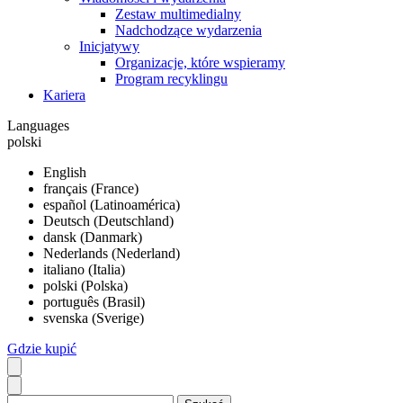
Zestaw multimedialny
Nadchodzące wydarzenia
Inicjatywy
Organizacje, które wspieramy
Program recyklingu
Kariera
Languages
polski
English
français (France)
español (Latinoamérica)
Deutsch (Deutschland)
dansk (Danmark)
Nederlands (Nederland)
italiano (Italia)
polski (Polska)
português (Brasil)
svenska (Sverige)
Gdzie kupić