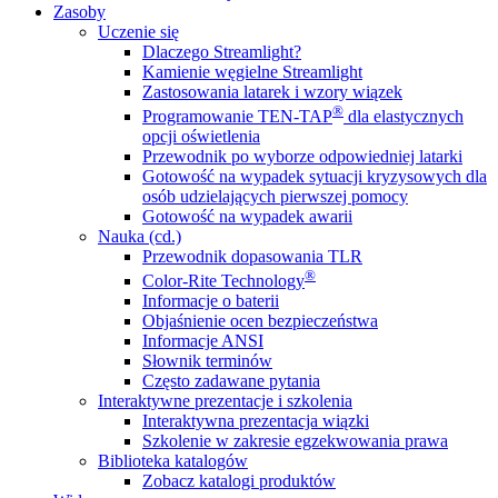
Zasoby
Uczenie się
Dlaczego Streamlight?
Kamienie węgielne Streamlight
Zastosowania latarek i wzory wiązek
®
Programowanie TEN-TAP
dla elastycznych
opcji oświetlenia
Przewodnik po wyborze odpowiedniej latarki
Gotowość na wypadek sytuacji kryzysowych dla
osób udzielających pierwszej pomocy
Gotowość na wypadek awarii
Nauka (cd.)
Przewodnik dopasowania TLR
®
Color-Rite Technology
Informacje o baterii
Objaśnienie ocen bezpieczeństwa
Informacje ANSI
Słownik terminów
Często zadawane pytania
Interaktywne prezentacje i szkolenia
Interaktywna prezentacja wiązki
Szkolenie w zakresie egzekwowania prawa
Biblioteka katalogów
Zobacz katalogi produktów