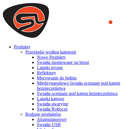
We use cookies to ensure that we provide you the best experience
on our website. By continuing to browse this website, you accept
that cookies are used to help us analyze how the website is used and
to offer you a better experience. To learn more or to find out how
you can disable cookies, you can access our
Privacy Policy
.
ACCEPT AND CLOSE
Produkty
Przeglądaj według kategorii
Nowe Produkty
Światła montowane na broni
Latarki ręczne
Reflektory
Mocowanie do hełmu
Międzynarodowe światła oceniane pod kątem
bezpieczeństwa
Światła oceniane pod kątem bezpieczeństwa
Latarki kątowe
Światła awaryjne
Światła Robocze
Rodzaje produktów
Akumulatorowe
Światła USB