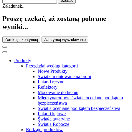
Załadunek...
Proszę czekać, aż zostaną pobrane
wyniki...
Zamknij i kontynuuj
Zatrzymaj wyszukiwanie
Produkty
Przeglądaj według kategorii
Nowe Produkty
Światła montowane na broni
Latarki ręczne
Reflektory
Mocowanie do hełmu
Międzynarodowe światła oceniane pod kątem
bezpieczeństwa
Światła oceniane pod kątem bezpieczeństwa
Latarki kątowe
Światła awaryjne
Światła Robocze
Rodzaje produktów