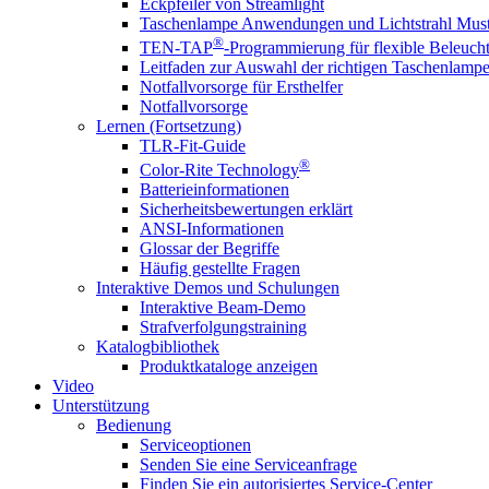
Eckpfeiler von Streamlight
Taschenlampe Anwendungen und Lichtstrahl Must
®
TEN-TAP
-Programmierung für flexible Beleuch
Leitfaden zur Auswahl der richtigen Taschenlamp
Notfallvorsorge für Ersthelfer
Notfallvorsorge
Lernen (Fortsetzung)
TLR-Fit-Guide
®
Color-Rite Technology
Batterieinformationen
Sicherheitsbewertungen erklärt
ANSI-Informationen
Glossar der Begriffe
Häufig gestellte Fragen
Interaktive Demos und Schulungen
Interaktive Beam-Demo
Strafverfolgungstraining
Katalogbibliothek
Produktkataloge anzeigen
Video
Unterstützung
Bedienung
Serviceoptionen
Senden Sie eine Serviceanfrage
Finden Sie ein autorisiertes Service-Center