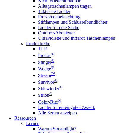
Nicht Wiederaufladbar
Alltagstaschenlampen tragen
Taktische Lichter
Freisprechbeleuchtung
Stiftlampen und Schlüsselbundlichter
Lichter für eine Sache
Outdoor-Abenteuer
Ultraviolette und Infrarot-Taschenlampen
Produktreihe
TLR
®
ProTac
®
Stinger
®
Wedge
™
Stream
®
Survivor
®
Sidewinder
®
Strion
®
Color-Rite
Lichter für einen guten Zweck
Alle Serien anzeigen
Ressourcen
Lernen
Warum Streamlight?