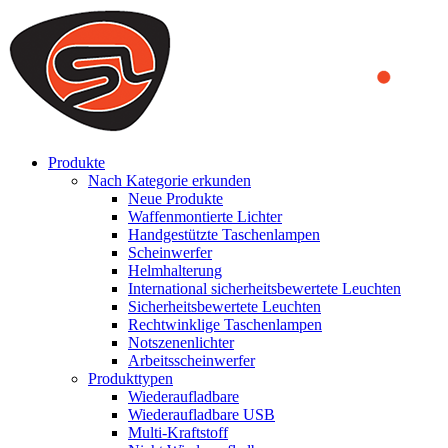
We use cookies to ensure that we provide you the best experience on o
you a better experience. To learn more or to find out how you can di
ACCEPT AND CLOSE
Produkte
Nach Kategorie erkunden
Neue Produkte
Waffenmontierte Lichter
Handgestützte Taschenlampen
Scheinwerfer
Helmhalterung
International sicherheitsbewertete Leuchten
Sicherheitsbewertete Leuchten
Rechtwinklige Taschenlampen
Notszenenlichter
Arbeitsscheinwerfer
Produkttypen
Wiederaufladbare
Wiederaufladbare USB
Multi-Kraftstoff