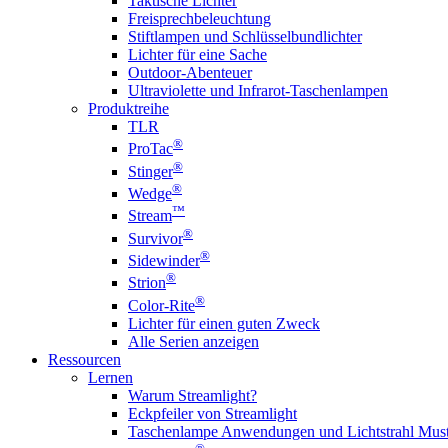
Taktische Lichter
Freisprechbeleuchtung
Stiftlampen und Schlüsselbundlichter
Lichter für eine Sache
Outdoor-Abenteuer
Ultraviolette und Infrarot-Taschenlampen
Produktreihe
TLR
®
ProTac
®
Stinger
®
Wedge
™
Stream
®
Survivor
®
Sidewinder
®
Strion
®
Color-Rite
Lichter für einen guten Zweck
Alle Serien anzeigen
Ressourcen
Lernen
Warum Streamlight?
Eckpfeiler von Streamlight
Taschenlampe Anwendungen und Lichtstrahl Must