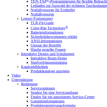
®
TEN-TAP
-Programmierung für flexible Beleuch
Leitfaden zur Auswahl der richtigen Taschenlamp
Notfallvorsorge für Ersthelfer
Notfallvorsorge
Lernen (Fortsetzung)
TLR-Fit-Guide
®
Color-Rite Technology
Batterieinformationen
Sicherheitsbewertungen erklärt
ANSI-Informationen
Glossar der Begriffe
Häufig gestellte Fragen
Interaktive Demos und Schulungen
Interaktive Beam-Demo
Strafverfolgungstraining
Katalogbibliothek
Produktkataloge anzeigen
Video
Unterstützung
Bedienung
Serviceoptionen
Senden Sie eine Serviceanfrage
Finden Sie ein autorisiertes Service-Center
Garantieinformationen
Produktregistrierungsformular