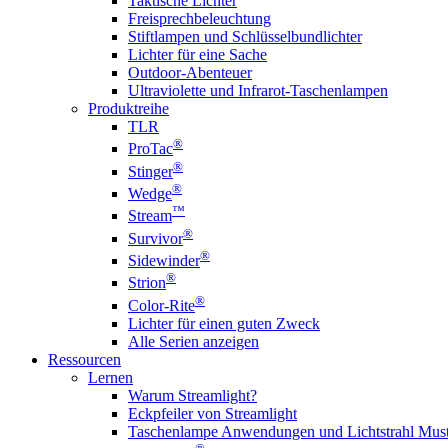
Taktische Lichter
Freisprechbeleuchtung
Stiftlampen und Schlüsselbundlichter
Lichter für eine Sache
Outdoor-Abenteuer
Ultraviolette und Infrarot-Taschenlampen
Produktreihe
TLR
®
ProTac
®
Stinger
®
Wedge
™
Stream
®
Survivor
®
Sidewinder
®
Strion
®
Color-Rite
Lichter für einen guten Zweck
Alle Serien anzeigen
Ressourcen
Lernen
Warum Streamlight?
Eckpfeiler von Streamlight
Taschenlampe Anwendungen und Lichtstrahl Must