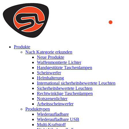
We use cookies to ensure that we provide you the best experience on o
you a better experience. To learn more or to find out how you can di
ACCEPT AND CLOSE
Produkte
Nach Kategorie erkunden
Neue Produkte
Waffenmontierte Lichter
Handgestützte Taschenlampen
Scheinwerfer
Helmhalterung
International sicherheitsbewertete Leuchten
Sicherheitsbewertete Leuchten
Rechtwinklige Taschenlampen
Notszenenlichter
Arbeitsscheinwerfer
Produkttypen
Wiederaufladbare
Wiederaufladbare USB
Multi-Kraftstoff