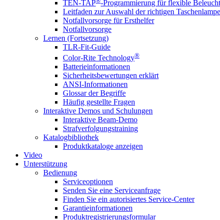
®
TEN-TAP
-Programmierung für flexible Beleuch
Leitfaden zur Auswahl der richtigen Taschenlamp
Notfallvorsorge für Ersthelfer
Notfallvorsorge
Lernen (Fortsetzung)
TLR-Fit-Guide
®
Color-Rite Technology
Batterieinformationen
Sicherheitsbewertungen erklärt
ANSI-Informationen
Glossar der Begriffe
Häufig gestellte Fragen
Interaktive Demos und Schulungen
Interaktive Beam-Demo
Strafverfolgungstraining
Katalogbibliothek
Produktkataloge anzeigen
Video
Unterstützung
Bedienung
Serviceoptionen
Senden Sie eine Serviceanfrage
Finden Sie ein autorisiertes Service-Center
Garantieinformationen
Produktregistrierungsformular