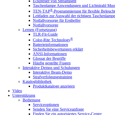
Eckpfeiler von Streamlight
Taschenlampe Anwendungen und Lichtstrahl Must
®
TEN-TAP
-Programmierung für flexible Beleuch
Leitfaden zur Auswahl der richtigen Taschenlamp
Notfallvorsorge für Ersthelfer
Notfallvorsorge
Lernen (Fortsetzung)
TLR-Fit-Guide
®
Color-Rite Technology
Batterieinformationen
Sicherheitsbewertungen erklärt
ANSI-Informationen
Glossar der Begriffe
Häufig gestellte Fragen
Interaktive Demos und Schulungen
Interaktive Beam-Demo
Strafverfolgungstraining
Katalogbibliothek
Produktkataloge anzeigen
Video
Unterstützung
Bedienung
Serviceoptionen
Senden Sie eine Serviceanfrage
Finden Sie ein autorisiertes Service-Center