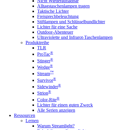
Nicht Wiederaufladbar
Alltagstaschenlampen tragen
Taktische Lichter
Freisprechbeleuchtung
Stiftlampen und Schlüsselbundlichter
Lichter für eine Sache
Outdoor-Abenteuer
Ultraviolette und Infrarot-Taschenlampen
Produktreihe
TLR
®
ProTac
®
Stinger
®
Wedge
™
Stream
®
Survivor
®
Sidewinder
®
Strion
®
Color-Rite
Lichter für einen guten Zweck
Alle Serien anzeigen
Ressourcen
Lernen
Warum Streamlight?