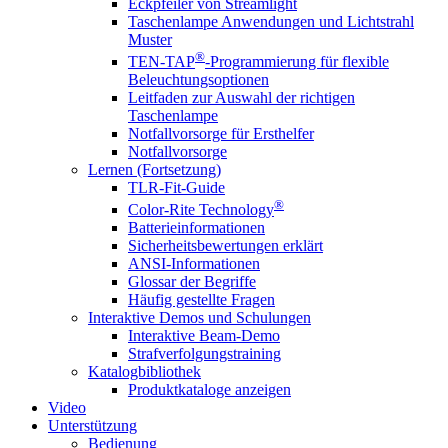
Eckpfeiler von Streamlight
Taschenlampe Anwendungen und Lichtstrahl
Muster
®
TEN-TAP
-Programmierung für flexible
Beleuchtungsoptionen
Leitfaden zur Auswahl der richtigen
Taschenlampe
Notfallvorsorge für Ersthelfer
Notfallvorsorge
Lernen (Fortsetzung)
TLR-Fit-Guide
®
Color-Rite Technology
Batterieinformationen
Sicherheitsbewertungen erklärt
ANSI-Informationen
Glossar der Begriffe
Häufig gestellte Fragen
Interaktive Demos und Schulungen
Interaktive Beam-Demo
Strafverfolgungstraining
Katalogbibliothek
Produktkataloge anzeigen
Video
Unterstützung
Bedienung