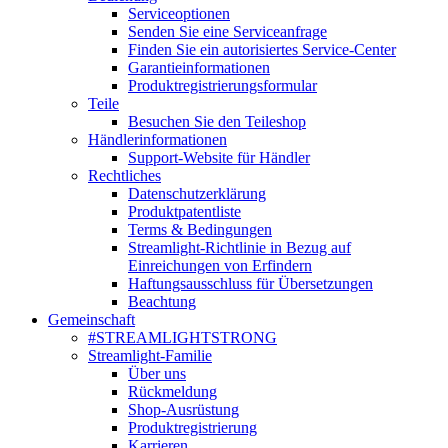
Serviceoptionen
Senden Sie eine Serviceanfrage
Finden Sie ein autorisiertes Service-Center
Garantieinformationen
Produktregistrierungsformular
Teile
Besuchen Sie den Teileshop
Händlerinformationen
Support-Website für Händler
Rechtliches
Datenschutzerklärung
Produktpatentliste
Terms & Bedingungen
Streamlight-Richtlinie in Bezug auf
Einreichungen von Erfindern
Haftungsausschluss für Übersetzungen
Beachtung
Gemeinschaft
#STREAMLIGHTSTRONG
Streamlight-Familie
Über uns
Rückmeldung
Shop-Ausrüstung
Produktregistrierung
Karrieren