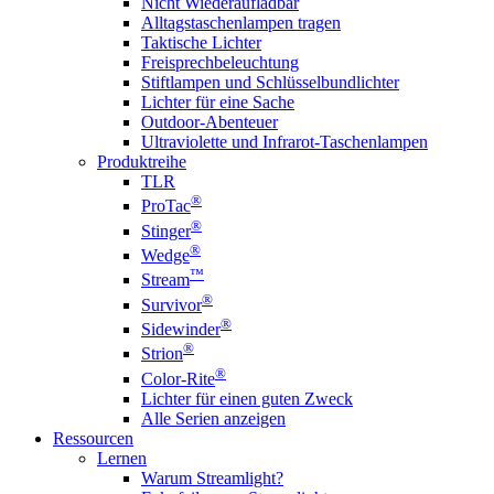
Nicht Wiederaufladbar
Alltagstaschenlampen tragen
Taktische Lichter
Freisprechbeleuchtung
Stiftlampen und Schlüsselbundlichter
Lichter für eine Sache
Outdoor-Abenteuer
Ultraviolette und Infrarot-Taschenlampen
Produktreihe
TLR
®
ProTac
®
Stinger
®
Wedge
™
Stream
®
Survivor
®
Sidewinder
®
Strion
®
Color-Rite
Lichter für einen guten Zweck
Alle Serien anzeigen
Ressourcen
Lernen
Warum Streamlight?