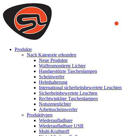
We use cookies to ensure that we provide you the best experience
on our website. By continuing to browse this website, you accept
that cookies are used to help us analyze how the website is used and
to offer you a better experience. To learn more or to find out how
you can disable cookies, you can access our
Privacy Policy
.
ACCEPT AND CLOSE
Produkte
Nach Kategorie erkunden
Neue Produkte
Waffenmontierte Lichter
Handgestützte Taschenlampen
Scheinwerfer
Helmhalterung
International sicherheitsbewertete Leuchten
Sicherheitsbewertete Leuchten
Rechtwinklige Taschenlampen
Notszenenlichter
Arbeitsscheinwerfer
Produkttypen
Wiederaufladbare
Wiederaufladbare USB
Multi-Kraftstoff