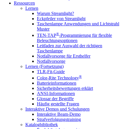
Ressourcen
Lernen
Warum Streamlight?
Eckpfeiler von Streamlight
Taschenlampe Anwendungen und Lichtstrahl
Muster
®
TEN-TAP
-Programmierung für flexible
Beleuchtungsoptionen
Leitfaden zur Auswahl der richtigen
Taschenlampe
Notfallvorsorge für Ersthelfer
Notfallvorsorge
Lernen (Fortsetzung)
TLR-Fit-Guide
®
Color-Rite Technology
Batterieinformationen
Sicherheitsbewertungen erklärt
ANSI-Informationen
Glossar der Begriffe
Häufig gestellte Fragen
Interaktive Demos und Schulungen
Interaktive Beam-Demo
Strafverfolgungstraining
Katalogbibliothek