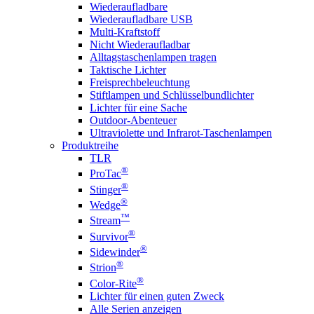
Wiederaufladbare
Wiederaufladbare USB
Multi-Kraftstoff
Nicht Wiederaufladbar
Alltagstaschenlampen tragen
Taktische Lichter
Freisprechbeleuchtung
Stiftlampen und Schlüsselbundlichter
Lichter für eine Sache
Outdoor-Abenteuer
Ultraviolette und Infrarot-Taschenlampen
Produktreihe
TLR
®
ProTac
®
Stinger
®
Wedge
™
Stream
®
Survivor
®
Sidewinder
®
Strion
®
Color-Rite
Lichter für einen guten Zweck
Alle Serien anzeigen