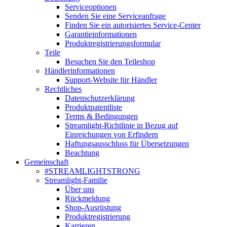
Serviceoptionen
Senden Sie eine Serviceanfrage
Finden Sie ein autorisiertes Service-Center
Garantieinformationen
Produktregistrierungsformular
Teile
Besuchen Sie den Teileshop
Händlerinformationen
Support-Website für Händler
Rechtliches
Datenschutzerklärung
Produktpatentliste
Terms & Bedingungen
Streamlight-Richtlinie in Bezug auf
Einreichungen von Erfindern
Haftungsausschluss für Übersetzungen
Beachtung
Gemeinschaft
#STREAMLIGHTSTRONG
Streamlight-Familie
Über uns
Rückmeldung
Shop-Ausrüstung
Produktregistrierung
Karrieren