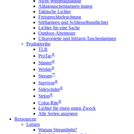
Nicht Wiederaufladbar
Alltagstaschenlampen tragen
Taktische Lichter
Freisprechbeleuchtung
Stiftlampen und Schlüsselbundlichter
Lichter für eine Sache
Outdoor-Abenteuer
Ultraviolette und Infrarot-Taschenlampen
Produktreihe
TLR
®
ProTac
®
Stinger
®
Wedge
™
Stream
®
Survivor
®
Sidewinder
®
Strion
®
Color-Rite
Lichter für einen guten Zweck
Alle Serien anzeigen
Ressourcen
Lernen
Warum Streamlight?