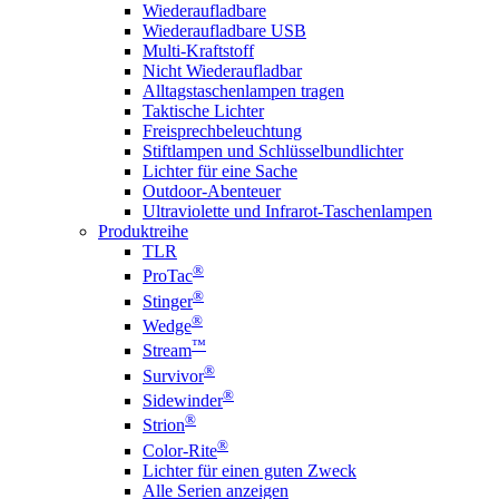
Wiederaufladbare
Wiederaufladbare USB
Multi-Kraftstoff
Nicht Wiederaufladbar
Alltagstaschenlampen tragen
Taktische Lichter
Freisprechbeleuchtung
Stiftlampen und Schlüsselbundlichter
Lichter für eine Sache
Outdoor-Abenteuer
Ultraviolette und Infrarot-Taschenlampen
Produktreihe
TLR
®
ProTac
®
Stinger
®
Wedge
™
Stream
®
Survivor
®
Sidewinder
®
Strion
®
Color-Rite
Lichter für einen guten Zweck
Alle Serien anzeigen