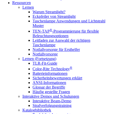
Ressourcen
Lernen
Warum Streamlight?
Eckpfeiler von Streamlight
Taschenlampe Anwendungen und Lichtstrahl
Muster
®
TEN-TAP
-Programmierung für flexible
Beleuchtungsoptionen
Leitfaden zur Auswahl der richtigen
Taschenlampe
Notfallvorsorge für Ersthelfer
Notfallvorsorge
Lernen (Fortsetzung)
TLR-Fit-Guide
®
Color-Rite Technology
Batterieinformationen
Sicherheitsbewertungen erklärt
ANSI-Informationen
Glossar der Begriffe
Häufig gestellte Fragen
Interaktive Demos und Schulungen
Interaktive Beam-Demo
Strafverfolgungstraining
Katalogbibliothek