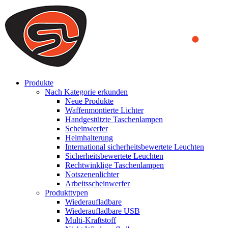
We use cookies to ensure that we provide you the best experience
on our website. By continuing to browse this website, you accept
that cookies are used to help us analyze how the website is used and
to offer you a better experience. To learn more or to find out how
you can disable cookies, you can access our
Privacy Policy
.
ACCEPT AND CLOSE
Produkte
Nach Kategorie erkunden
Neue Produkte
Waffenmontierte Lichter
Handgestützte Taschenlampen
Scheinwerfer
Helmhalterung
International sicherheitsbewertete Leuchten
Sicherheitsbewertete Leuchten
Rechtwinklige Taschenlampen
Notszenenlichter
Arbeitsscheinwerfer
Produkttypen
Wiederaufladbare
Wiederaufladbare USB
Multi-Kraftstoff