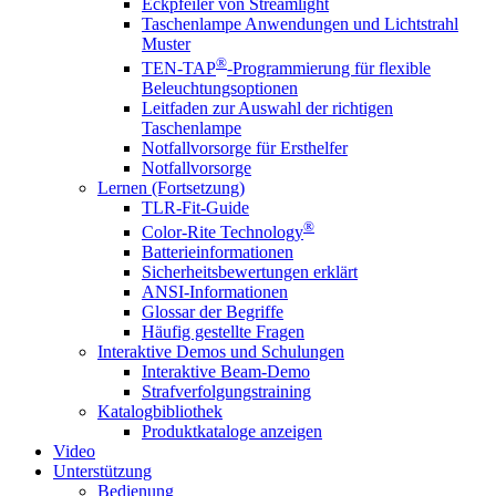
Eckpfeiler von Streamlight
Taschenlampe Anwendungen und Lichtstrahl
Muster
®
TEN-TAP
-Programmierung für flexible
Beleuchtungsoptionen
Leitfaden zur Auswahl der richtigen
Taschenlampe
Notfallvorsorge für Ersthelfer
Notfallvorsorge
Lernen (Fortsetzung)
TLR-Fit-Guide
®
Color-Rite Technology
Batterieinformationen
Sicherheitsbewertungen erklärt
ANSI-Informationen
Glossar der Begriffe
Häufig gestellte Fragen
Interaktive Demos und Schulungen
Interaktive Beam-Demo
Strafverfolgungstraining
Katalogbibliothek
Produktkataloge anzeigen
Video
Unterstützung
Bedienung