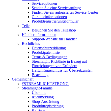
Serviceoptionen
Senden Sie eine Serviceanfrage
Finden Sie ein autorisiertes Service-Center
Garantieinformationen
Produktregistrierungsformular
Teile
Besuchen Sie den Teileshop
Händlerinformationen
Support-Website für Händler
Rechtliches
Datenschutzerklärung
Produktpatentliste
Terms & Bedingungen
Streamlight-Richtlinie in Bezug auf
Einreichungen von Erfindern
Haftungsausschluss für Übersetzungen
Beachtung
Gemeinschaft
#STREAMLIGHTSTRONG
Streamlight-Familie
Über uns
Rückmeldung
Shop-Ausrüstung
Produktregistrierung
Karrieren