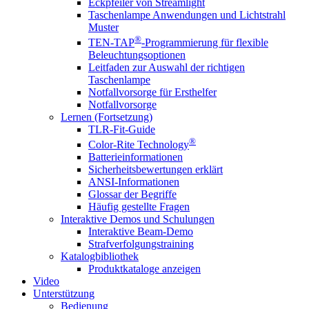
Eckpfeiler von Streamlight
Taschenlampe Anwendungen und Lichtstrahl
Muster
®
TEN-TAP
-Programmierung für flexible
Beleuchtungsoptionen
Leitfaden zur Auswahl der richtigen
Taschenlampe
Notfallvorsorge für Ersthelfer
Notfallvorsorge
Lernen (Fortsetzung)
TLR-Fit-Guide
®
Color-Rite Technology
Batterieinformationen
Sicherheitsbewertungen erklärt
ANSI-Informationen
Glossar der Begriffe
Häufig gestellte Fragen
Interaktive Demos und Schulungen
Interaktive Beam-Demo
Strafverfolgungstraining
Katalogbibliothek
Produktkataloge anzeigen
Video
Unterstützung
Bedienung