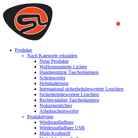
We use cookies to ensure that we provide you the best experience
on our website. By continuing to browse this website, you accept
that cookies are used to help us analyze how the website is used and
to offer you a better experience. To learn more or to find out how
you can disable cookies, you can access our
Privacy Policy
.
ACCEPT AND CLOSE
Produkte
Nach Kategorie erkunden
Neue Produkte
Waffenmontierte Lichter
Handgestützte Taschenlampen
Scheinwerfer
Helmhalterung
International sicherheitsbewertete Leuchten
Sicherheitsbewertete Leuchten
Rechtwinklige Taschenlampen
Notszenenlichter
Arbeitsscheinwerfer
Produkttypen
Wiederaufladbare
Wiederaufladbare USB
Multi-Kraftstoff