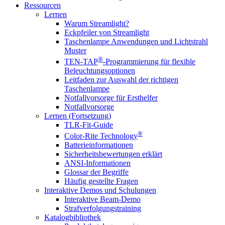
Ressourcen
Lernen
Warum Streamlight?
Eckpfeiler von Streamlight
Taschenlampe Anwendungen und Lichtstrahl
Muster
®
TEN-TAP
-Programmierung für flexible
Beleuchtungsoptionen
Leitfaden zur Auswahl der richtigen
Taschenlampe
Notfallvorsorge für Ersthelfer
Notfallvorsorge
Lernen (Fortsetzung)
TLR-Fit-Guide
®
Color-Rite Technology
Batterieinformationen
Sicherheitsbewertungen erklärt
ANSI-Informationen
Glossar der Begriffe
Häufig gestellte Fragen
Interaktive Demos und Schulungen
Interaktive Beam-Demo
Strafverfolgungstraining
Katalogbibliothek