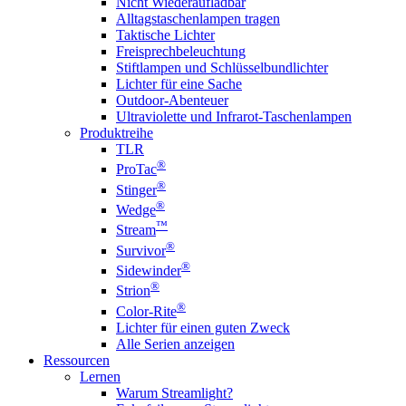
Nicht Wiederaufladbar
Alltagstaschenlampen tragen
Taktische Lichter
Freisprechbeleuchtung
Stiftlampen und Schlüsselbundlichter
Lichter für eine Sache
Outdoor-Abenteuer
Ultraviolette und Infrarot-Taschenlampen
Produktreihe
TLR
®
ProTac
®
Stinger
®
Wedge
™
Stream
®
Survivor
®
Sidewinder
®
Strion
®
Color-Rite
Lichter für einen guten Zweck
Alle Serien anzeigen
Ressourcen
Lernen
Warum Streamlight?