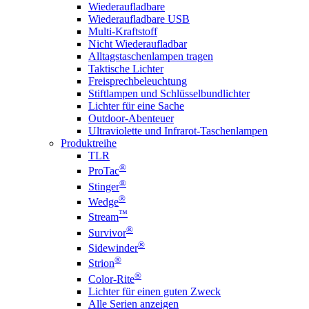
Wiederaufladbare
Wiederaufladbare USB
Multi-Kraftstoff
Nicht Wiederaufladbar
Alltagstaschenlampen tragen
Taktische Lichter
Freisprechbeleuchtung
Stiftlampen und Schlüsselbundlichter
Lichter für eine Sache
Outdoor-Abenteuer
Ultraviolette und Infrarot-Taschenlampen
Produktreihe
TLR
®
ProTac
®
Stinger
®
Wedge
™
Stream
®
Survivor
®
Sidewinder
®
Strion
®
Color-Rite
Lichter für einen guten Zweck
Alle Serien anzeigen