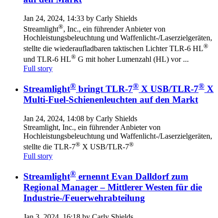
Jan 24, 2024, 14:33 by Carly Shields
®
Streamlight
, Inc., ein führender Anbieter von
Hochleistungsbeleuchtung und Waffenlicht-/Laserzielgeräten,
®
stellte die wiederaufladbaren taktischen Lichter TLR-6 HL
®
und TLR-6 HL
G mit hoher Lumenzahl (HL) vor ...
Full story
®
®
®
Streamlight
bringt TLR-7
X USB/TLR-7
X
Multi-Fuel-Schienenleuchten auf den Markt
Jan 24, 2024, 14:08 by Carly Shields
Streamlight, Inc., ein führender Anbieter von
Hochleistungsbeleuchtung und Waffenlicht-/Laserzielgeräten,
®
®
stellte die TLR-7
X USB/TLR-7
Full story
®
Streamlight
ernennt Evan Dalldorf zum
Regional Manager – Mittlerer Westen für die
Industrie-/Feuerwehrabteilung
Jan 3, 2024, 16:18 by Carly Shields