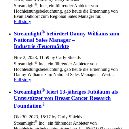
®
Streamlight
, Inc., ein führender Anbieter von
Hochleistungsbeleuchtung, gab heute die Ernennung von
Evan Dalldorf zum Regional Sales Manager für...
Full story
®
Streamlight
befördert Danny Williams zum
National Sales Manager –
Industrie-/Feuermärkte
Nov 2, 2023, 11:59 by Carly Shields
®
Streamlight
Inc., ein führender Anbieter von
Hochleistungsbeleuchtung, gab heute die Ernennung von
Danny Williams zum National Sales Manager – West...
Full story
®
Streamlight
feiert 13-jähriges Jubiläum als
Unterstützer von Breast Cancer Research
®
Foundation
Okt 30, 2023, 15:17 by Carly Shields
®
Streamlight
Inc., ein führender Anbieter von
Hochleistungsbeleuchtungsgeräten, hat $867,000 gespendet,