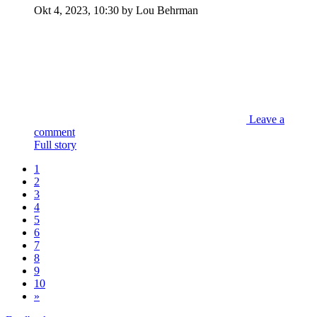
Okt 4, 2023, 10:30 by Lou Behrman
Leave a
comment
Full story
1
2
3
4
5
6
7
8
9
10
»