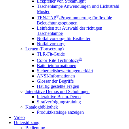
Eckpfeiler von Streamlight
Taschenlampe Anwendungen und Lichtstrahl
Muster
®
TEN-TAP
-Programmierung für flexible
Beleuchtungsoptionen
Leitfaden zur Auswahl der richtigen
Taschenlampe
Notfallvorsorge für Ersthelfer
Notfallvorsorge
Lernen (Fortsetzung)
TLR-Fit-Guide
®
Color-Rite Technology
Batterieinformationen
Sicherheitsbewertungen erklärt
ANSI-Informationen
Glossar der Begriffe
Häufig gestellte Fragen
Interaktive Demos und Schulungen
Interaktive Beam-Demo
Strafverfolgungstraining
Katalogbibliothek
Produktkataloge anzeigen
Video
Unterstützung
Bedienung