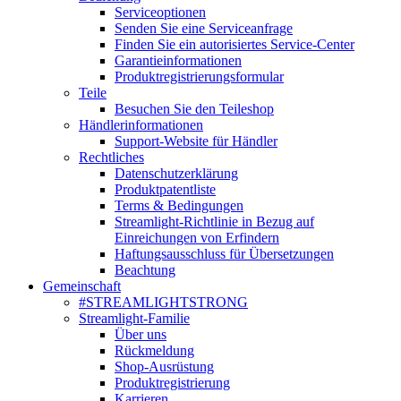
Serviceoptionen
Senden Sie eine Serviceanfrage
Finden Sie ein autorisiertes Service-Center
Garantieinformationen
Produktregistrierungsformular
Teile
Besuchen Sie den Teileshop
Händlerinformationen
Support-Website für Händler
Rechtliches
Datenschutzerklärung
Produktpatentliste
Terms & Bedingungen
Streamlight-Richtlinie in Bezug auf
Einreichungen von Erfindern
Haftungsausschluss für Übersetzungen
Beachtung
Gemeinschaft
#STREAMLIGHTSTRONG
Streamlight-Familie
Über uns
Rückmeldung
Shop-Ausrüstung
Produktregistrierung
Karrieren