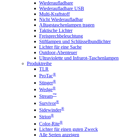
Wiederaufladbare
Wiederaufladbare USB
Multi-Kraftstoff
Nicht Wiederaufladbar
Alltagstaschenlampen tragen
Taktische Lichter
Freisprechbeleuchtung
Stiftlampen und Schlüsselbundlichter
Lichter für eine Sache
Outdoor-Abenteuer
Ultraviolette und Infrarot-Taschenlampen
Produktreihe
TLR
®
ProTac
®
Stinger
®
Wedge
™
Stream
®
Survivor
®
Sidewinder
®
Strion
®
Color-Rite
Lichter für einen guten Zweck
Alle Serien anzeigen