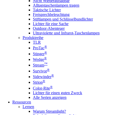
Nicht Wiederaufladbar
Alltagstaschenlampen tragen
Taktische Lichter
Freisprechbeleuchtung
Stiftlampen und Schlüsselbundlichter
Lichter für eine Sache
Outdoor-Abenteuer
Ultraviolette und Infrarot-Taschenlampen
Produktreihe
TLR
®
ProTac
®
Stinger
®
Wedge
™
Stream
®
Survivor
®
Sidewinder
®
Strion
®
Color-Rite
Lichter für einen guten Zweck
Alle Serien anzeigen
Ressourcen
Lernen
Warum Streamlight?