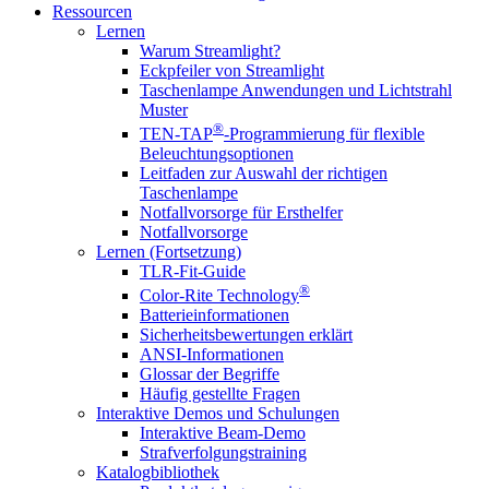
Ressourcen
Lernen
Warum Streamlight?
Eckpfeiler von Streamlight
Taschenlampe Anwendungen und Lichtstrahl
Muster
®
TEN-TAP
-Programmierung für flexible
Beleuchtungsoptionen
Leitfaden zur Auswahl der richtigen
Taschenlampe
Notfallvorsorge für Ersthelfer
Notfallvorsorge
Lernen (Fortsetzung)
TLR-Fit-Guide
®
Color-Rite Technology
Batterieinformationen
Sicherheitsbewertungen erklärt
ANSI-Informationen
Glossar der Begriffe
Häufig gestellte Fragen
Interaktive Demos und Schulungen
Interaktive Beam-Demo
Strafverfolgungstraining
Katalogbibliothek