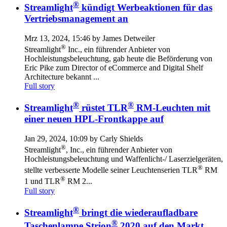
®
Streamlight
kündigt Werbeaktionen für das
Vertriebsmanagement an
Mrz 13, 2024, 15:46 by James Detweiler
®
Streamlight
Inc., ein führender Anbieter von
Hochleistungsbeleuchtung, gab heute die Beförderung von
Eric Pike zum Director of eCommerce and Digital Shelf
Architecture bekannt ...
Full story
®
®
Streamlight
rüstet TLR
RM-Leuchten mit
einer neuen HPL-Frontkappe auf
Jan 29, 2024, 10:09 by Carly Shields
®
Streamlight
, Inc., ein führender Anbieter von
Hochleistungsbeleuchtung und Waffenlicht-/ Laserzielgeräten,
®
stellte verbesserte Modelle seiner Leuchtenserien TLR
RM
®
1 und TLR
RM 2...
Full story
®
Streamlight
bringt die wiederaufladbare
®
Taschenlampe Strion
2020 auf den Markt