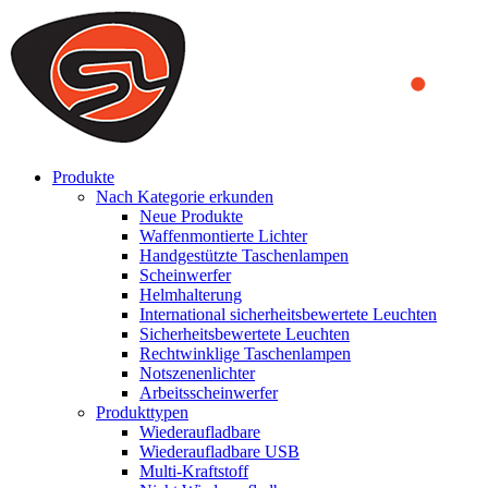
We use cookies to ensure that we provide you the best experience
on our website. By continuing to browse this website, you accept
that cookies are used to help us analyze how the website is used and
to offer you a better experience. To learn more or to find out how
you can disable cookies, you can access our
Privacy Policy
.
ACCEPT AND CLOSE
Produkte
Nach Kategorie erkunden
Neue Produkte
Waffenmontierte Lichter
Handgestützte Taschenlampen
Scheinwerfer
Helmhalterung
International sicherheitsbewertete Leuchten
Sicherheitsbewertete Leuchten
Rechtwinklige Taschenlampen
Notszenenlichter
Arbeitsscheinwerfer
Produkttypen
Wiederaufladbare
Wiederaufladbare USB
Multi-Kraftstoff