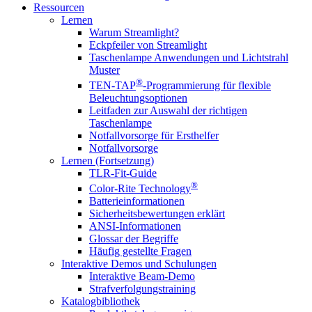
Ressourcen
Lernen
Warum Streamlight?
Eckpfeiler von Streamlight
Taschenlampe Anwendungen und Lichtstrahl
Muster
®
TEN-TAP
-Programmierung für flexible
Beleuchtungsoptionen
Leitfaden zur Auswahl der richtigen
Taschenlampe
Notfallvorsorge für Ersthelfer
Notfallvorsorge
Lernen (Fortsetzung)
TLR-Fit-Guide
®
Color-Rite Technology
Batterieinformationen
Sicherheitsbewertungen erklärt
ANSI-Informationen
Glossar der Begriffe
Häufig gestellte Fragen
Interaktive Demos und Schulungen
Interaktive Beam-Demo
Strafverfolgungstraining
Katalogbibliothek