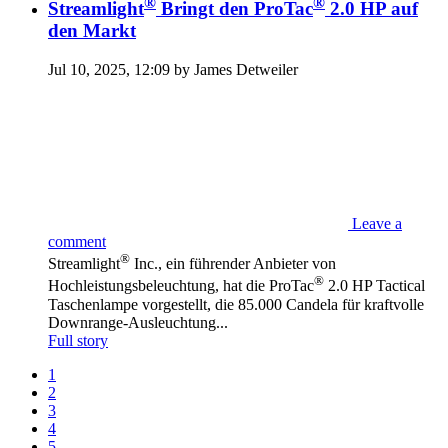
®
®
Streamlight
Bringt den ProTac
2.0 HP auf
den Markt
Jul 10, 2025, 12:09 by James Detweiler
Leave a
comment
®
Streamlight
Inc., ein führender Anbieter von
®
Hochleistungsbeleuchtung, hat die ProTac
2.0 HP Tactical
Taschenlampe vorgestellt, die 85.000 Candela für kraftvolle
Downrange-Ausleuchtung...
Full story
1
2
3
4
5