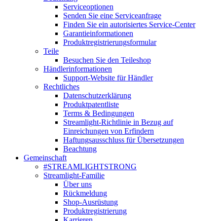
Serviceoptionen
Senden Sie eine Serviceanfrage
Finden Sie ein autorisiertes Service-Center
Garantieinformationen
Produktregistrierungsformular
Teile
Besuchen Sie den Teileshop
Händlerinformationen
Support-Website für Händler
Rechtliches
Datenschutzerklärung
Produktpatentliste
Terms & Bedingungen
Streamlight-Richtlinie in Bezug auf
Einreichungen von Erfindern
Haftungsausschluss für Übersetzungen
Beachtung
Gemeinschaft
#STREAMLIGHTSTRONG
Streamlight-Familie
Über uns
Rückmeldung
Shop-Ausrüstung
Produktregistrierung
Karrieren