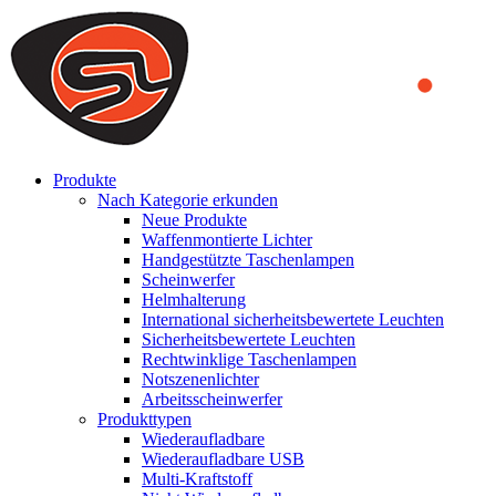
We use cookies to ensure that we provide you the best experience
on our website. By continuing to browse this website, you accept
that cookies are used to help us analyze how the website is used and
to offer you a better experience. To learn more or to find out how
you can disable cookies, you can access our
Privacy Policy
.
ACCEPT AND CLOSE
Produkte
Nach Kategorie erkunden
Neue Produkte
Waffenmontierte Lichter
Handgestützte Taschenlampen
Scheinwerfer
Helmhalterung
International sicherheitsbewertete Leuchten
Sicherheitsbewertete Leuchten
Rechtwinklige Taschenlampen
Notszenenlichter
Arbeitsscheinwerfer
Produkttypen
Wiederaufladbare
Wiederaufladbare USB
Multi-Kraftstoff