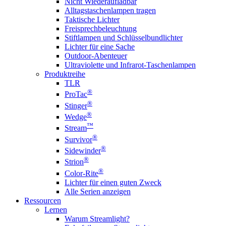
Nicht Wiederaufladbar
Alltagstaschenlampen tragen
Taktische Lichter
Freisprechbeleuchtung
Stiftlampen und Schlüsselbundlichter
Lichter für eine Sache
Outdoor-Abenteuer
Ultraviolette und Infrarot-Taschenlampen
Produktreihe
TLR
®
ProTac
®
Stinger
®
Wedge
™
Stream
®
Survivor
®
Sidewinder
®
Strion
®
Color-Rite
Lichter für einen guten Zweck
Alle Serien anzeigen
Ressourcen
Lernen
Warum Streamlight?