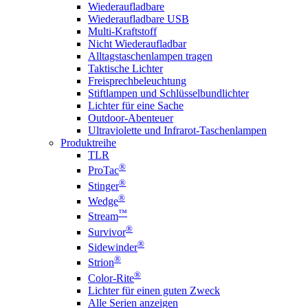
Wiederaufladbare
Wiederaufladbare USB
Multi-Kraftstoff
Nicht Wiederaufladbar
Alltagstaschenlampen tragen
Taktische Lichter
Freisprechbeleuchtung
Stiftlampen und Schlüsselbundlichter
Lichter für eine Sache
Outdoor-Abenteuer
Ultraviolette und Infrarot-Taschenlampen
Produktreihe
TLR
®
ProTac
®
Stinger
®
Wedge
™
Stream
®
Survivor
®
Sidewinder
®
Strion
®
Color-Rite
Lichter für einen guten Zweck
Alle Serien anzeigen