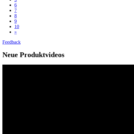
6
7
8
9
10
»
Feedback
Neue Produktvideos