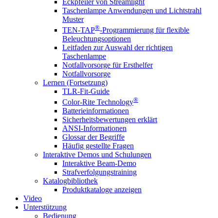
Eckpfeiler von Streamlight
Taschenlampe Anwendungen und Lichtstrahl
Muster
®
TEN-TAP
-Programmierung für flexible
Beleuchtungsoptionen
Leitfaden zur Auswahl der richtigen
Taschenlampe
Notfallvorsorge für Ersthelfer
Notfallvorsorge
Lernen (Fortsetzung)
TLR-Fit-Guide
®
Color-Rite Technology
Batterieinformationen
Sicherheitsbewertungen erklärt
ANSI-Informationen
Glossar der Begriffe
Häufig gestellte Fragen
Interaktive Demos und Schulungen
Interaktive Beam-Demo
Strafverfolgungstraining
Katalogbibliothek
Produktkataloge anzeigen
Video
Unterstützung
Bedienung