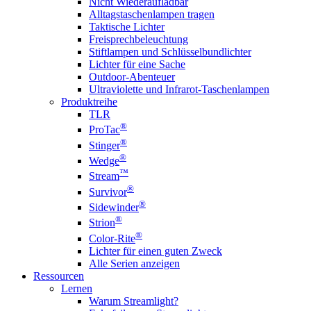
Nicht Wiederaufladbar
Alltagstaschenlampen tragen
Taktische Lichter
Freisprechbeleuchtung
Stiftlampen und Schlüsselbundlichter
Lichter für eine Sache
Outdoor-Abenteuer
Ultraviolette und Infrarot-Taschenlampen
Produktreihe
TLR
®
ProTac
®
Stinger
®
Wedge
™
Stream
®
Survivor
®
Sidewinder
®
Strion
®
Color-Rite
Lichter für einen guten Zweck
Alle Serien anzeigen
Ressourcen
Lernen
Warum Streamlight?