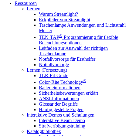
Ressourcen
Lernen
Warum Streamlight?
Eckpfeiler von Streamlight
Taschenlampe Anwendungen und Lichtstrahl
Muster
®
TEN-TAP
-Programmierung für flexible
Beleuchtungsoptionen
Leitfaden zur Auswahl der richtigen
Taschenlampe
Notfallvorsorge für Ersthelfer
Notfallvorsorge
Lernen (Fortsetzung)
TLR-Fit-Guide
®
Color-Rite Technology
Batterieinformationen
Sicherheitsbewertungen erklärt
ANSI-Informationen
Glossar der Begriffe
Häufig gestellte Fragen
Interaktive Demos und Schulungen
Interaktive Beam-Demo
Strafverfolgungstraining
Katalogbibliothek