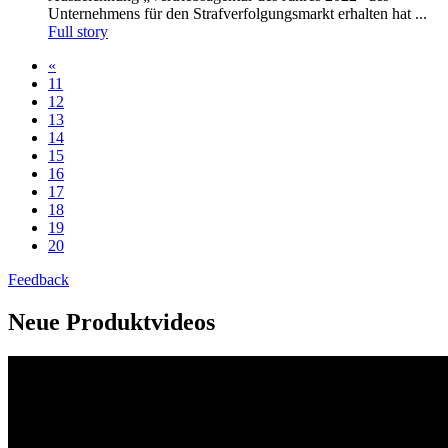
Unternehmens für den Strafverfolgungsmarkt erhalten hat ...
Full story
«
11
12
13
14
15
16
17
18
19
20
Feedback
Neue Produktvideos