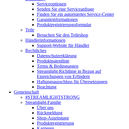
Serviceoptionen
Senden Sie eine Serviceanfrage
Finden Sie ein autorisiertes Service-Center
Garantieinformationen
Produktregistrierungsformular
Teile
Besuchen Sie den Teileshop
Händlerinformationen
Support-Website für Händler
Rechtliches
Datenschutzerklärung
Produktpatentliste
Terms & Bedingungen
Streamlight-Richtlinie in Bezug auf
Einreichungen von Erfindern
Haftungsausschluss für Übersetzungen
Beachtung
Gemeinschaft
#STREAMLIGHTSTRONG
Streamlight-Familie
Über uns
Rückmeldung
Shop-Ausrüstung
Produktregistrierung
Karrieren