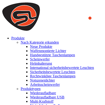
We use cookies to ensure that we provide you the best experience
on our website. By continuing to browse this website, you accept
that cookies are used to help us analyze how the website is used and
to offer you a better experience. To learn more or to find out how
you can disable cookies, you can access our
Privacy Policy
.
ACCEPT AND CLOSE
Produkte
Nach Kategorie erkunden
Neue Produkte
Waffenmontierte Lichter
Handgestützte Taschenlampen
Scheinwerfer
Helmhalterung
International sicherheitsbewertete Leuchten
Sicherheitsbewertete Leuchten
Rechtwinklige Taschenlampen
Notszenenlichter
Arbeitsscheinwerfer
Produkttypen
Wiederaufladbare
Wiederaufladbare USB
Multi-Kraftstoff