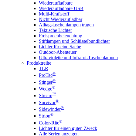
Wiederaufladbare
Wiederaufladbare USB
Multi-Kraftstoff
Nicht Wiederaufladbar
Alltagstaschenlampen tragen
Taktische Lichter
Freisprechbeleuchtung
Stiftlampen und Schlüsselbundlichter
Lichter für eine Sache
Outdoor-Abenteuer
Ultraviolette und Infrarot-Taschenlampen
Produktreihe
TLR
®
ProTac
®
Stinger
®
Wedge
™
Stream
®
Survivor
®
Sidewinder
®
Strion
®
Color-Rite
Lichter für einen guten Zweck
Alle Serien anzeigen