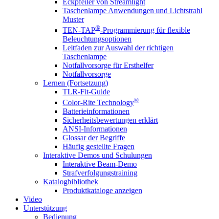
Eckpfeiler von Streamlight
Taschenlampe Anwendungen und Lichtstrahl
Muster
®
TEN-TAP
-Programmierung für flexible
Beleuchtungsoptionen
Leitfaden zur Auswahl der richtigen
Taschenlampe
Notfallvorsorge für Ersthelfer
Notfallvorsorge
Lernen (Fortsetzung)
TLR-Fit-Guide
®
Color-Rite Technology
Batterieinformationen
Sicherheitsbewertungen erklärt
ANSI-Informationen
Glossar der Begriffe
Häufig gestellte Fragen
Interaktive Demos und Schulungen
Interaktive Beam-Demo
Strafverfolgungstraining
Katalogbibliothek
Produktkataloge anzeigen
Video
Unterstützung
Bedienung