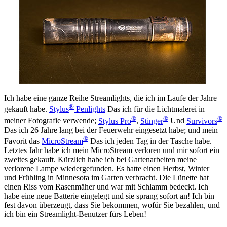
Ich habe eine ganze Reihe Streamlights, die ich im Laufe der Jahre
®
gekauft habe.
Stylus
Penlights
Das ich für die Lichtmalerei in
®
®
®
meiner Fotografie verwende;
Stylus Pro
,
Stinger
Und
Survivors
Das ich 26 Jahre lang bei der Feuerwehr eingesetzt habe; und mein
®
Favorit das
MicroStream
Das ich jeden Tag in der Tasche habe.
Letztes Jahr habe ich mein MicroStream verloren und mir sofort ein
zweites gekauft. Kürzlich habe ich bei Gartenarbeiten meine
verlorene Lampe wiedergefunden. Es hatte einen Herbst, Winter
und Frühling in Minnesota im Garten verbracht. Die Lünette hat
einen Riss vom Rasenmäher und war mit Schlamm bedeckt. Ich
habe eine neue Batterie eingelegt und sie sprang sofort an! Ich bin
fest davon überzeugt, dass Sie bekommen, wofür Sie bezahlen, und
ich bin ein Streamlight-Benutzer fürs Leben!