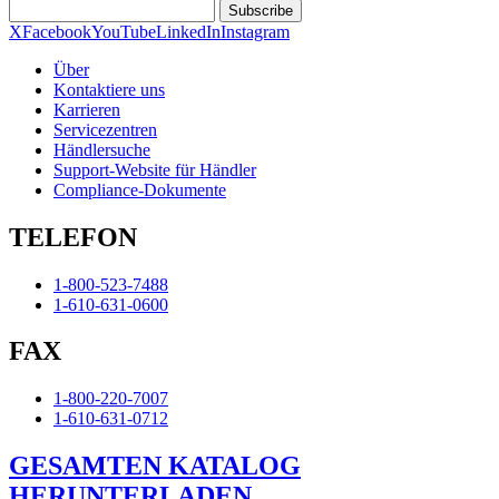
Subscribe
X
Facebook
YouTube
LinkedIn
Instagram
Über
Kontaktiere uns
Karrieren
Servicezentren
Händlersuche
Support-Website für Händler
Compliance-Dokumente
TELEFON
1-800-523-7488
1-610-631-0600
FAX
1-800-220-7007
1-610-631-0712
GESAMTEN KATALOG
HERUNTERLADEN