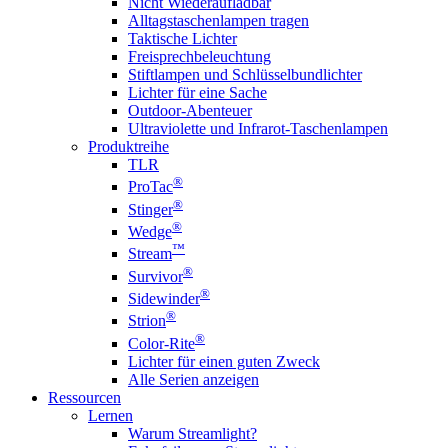
Nicht Wiederaufladbar
Alltagstaschenlampen tragen
Taktische Lichter
Freisprechbeleuchtung
Stiftlampen und Schlüsselbundlichter
Lichter für eine Sache
Outdoor-Abenteuer
Ultraviolette und Infrarot-Taschenlampen
Produktreihe
TLR
®
ProTac
®
Stinger
®
Wedge
™
Stream
®
Survivor
®
Sidewinder
®
Strion
®
Color-Rite
Lichter für einen guten Zweck
Alle Serien anzeigen
Ressourcen
Lernen
Warum Streamlight?