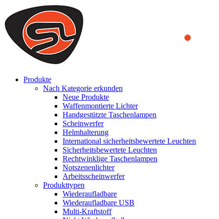
We use cookies to ensure that we provide you the best experience
on our website. By continuing to browse this website, you accept
that cookies are used to help us analyze how the website is used and
to offer you a better experience. To learn more or to find out how
you can disable cookies, you can access our
Privacy Policy
.
ACCEPT AND CLOSE
Produkte
Nach Kategorie erkunden
Neue Produkte
Waffenmontierte Lichter
Handgestützte Taschenlampen
Scheinwerfer
Helmhalterung
International sicherheitsbewertete Leuchten
Sicherheitsbewertete Leuchten
Rechtwinklige Taschenlampen
Notszenenlichter
Arbeitsscheinwerfer
Produkttypen
Wiederaufladbare
Wiederaufladbare USB
Multi-Kraftstoff