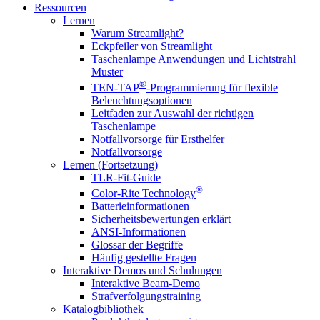
Ressourcen
Lernen
Warum Streamlight?
Eckpfeiler von Streamlight
Taschenlampe Anwendungen und Lichtstrahl
Muster
®
TEN-TAP
-Programmierung für flexible
Beleuchtungsoptionen
Leitfaden zur Auswahl der richtigen
Taschenlampe
Notfallvorsorge für Ersthelfer
Notfallvorsorge
Lernen (Fortsetzung)
TLR-Fit-Guide
®
Color-Rite Technology
Batterieinformationen
Sicherheitsbewertungen erklärt
ANSI-Informationen
Glossar der Begriffe
Häufig gestellte Fragen
Interaktive Demos und Schulungen
Interaktive Beam-Demo
Strafverfolgungstraining
Katalogbibliothek