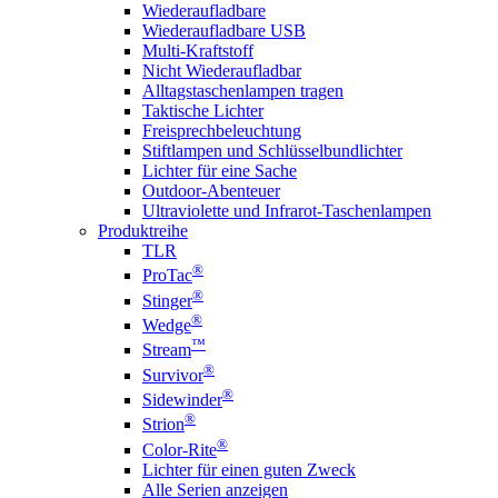
Wiederaufladbare
Wiederaufladbare USB
Multi-Kraftstoff
Nicht Wiederaufladbar
Alltagstaschenlampen tragen
Taktische Lichter
Freisprechbeleuchtung
Stiftlampen und Schlüsselbundlichter
Lichter für eine Sache
Outdoor-Abenteuer
Ultraviolette und Infrarot-Taschenlampen
Produktreihe
TLR
®
ProTac
®
Stinger
®
Wedge
™
Stream
®
Survivor
®
Sidewinder
®
Strion
®
Color-Rite
Lichter für einen guten Zweck
Alle Serien anzeigen