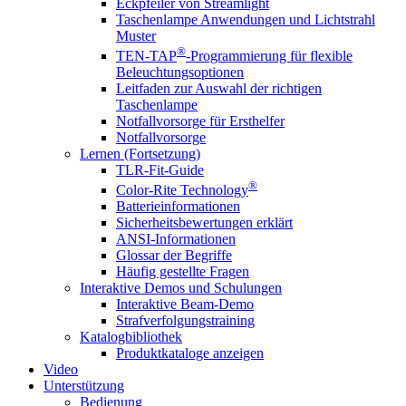
Eckpfeiler von Streamlight
Taschenlampe Anwendungen und Lichtstrahl
Muster
®
TEN-TAP
-Programmierung für flexible
Beleuchtungsoptionen
Leitfaden zur Auswahl der richtigen
Taschenlampe
Notfallvorsorge für Ersthelfer
Notfallvorsorge
Lernen (Fortsetzung)
TLR-Fit-Guide
®
Color-Rite Technology
Batterieinformationen
Sicherheitsbewertungen erklärt
ANSI-Informationen
Glossar der Begriffe
Häufig gestellte Fragen
Interaktive Demos und Schulungen
Interaktive Beam-Demo
Strafverfolgungstraining
Katalogbibliothek
Produktkataloge anzeigen
Video
Unterstützung
Bedienung