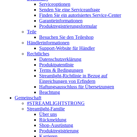
Serviceoptionen
Senden Sie eine Serviceanfrage
Finden Sie ein autorisiertes Service-Center
Garantieinformationen
Produktregistrierungsformular
Teile
Besuchen Sie den Teileshop
Händlerinformationen
Support-Website für Händler
Rechtliches
Datenschutzerklärung
Produktpatentliste
Terms & Bedingungen
Streamlight-Richtlinie in Bezug auf
Einreichungen von Erfindern
Haftungsausschluss für Übersetzungen
Beachtung
Gemeinschaft
#STREAMLIGHTSTRONG
Streamlight-Familie
Über uns
Rückmeldung
Shop-Ausrüstung
Produktregistrierung
Karrieren