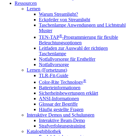
Ressourcen
Lernen
Warum Streamlight?
Eckpfeiler von Streamlight
Taschenlampe Anwendungen und Lichtstrahl
Muster
®
TEN-TAP
-Programmierung für flexible
Beleuchtungsoptionen
Leitfaden zur Auswahl der richtigen
Taschenlampe
Notfallvorsorge für Ersthelfer
Notfallvorsorge
Lernen (Fortsetzung)
TLR-Fit-Guide
®
Color-Rite Technology
Batterieinformationen
Sicherheitsbewertungen erklärt
ANSI-Informationen
Glossar der Begriffe
Häufig gestellte Fragen
Interaktive Demos und Schulungen
Interaktive Beam-Demo
Strafverfolgungstraining
Katalogbibliothek