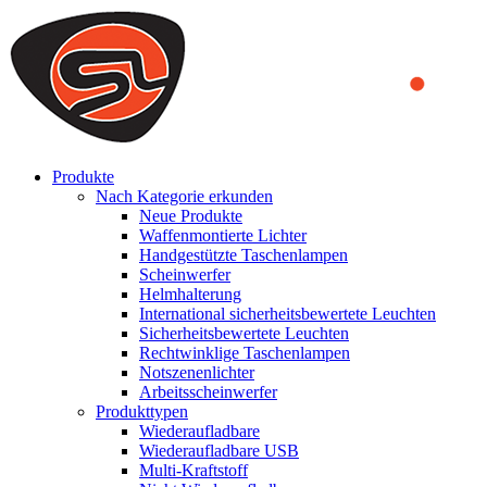
We use cookies to ensure that we provide you the best experience
on our website. By continuing to browse this website, you accept
that cookies are used to help us analyze how the website is used and
to offer you a better experience. To learn more or to find out how
you can disable cookies, you can access our
Privacy Policy
.
ACCEPT AND CLOSE
Produkte
Nach Kategorie erkunden
Neue Produkte
Waffenmontierte Lichter
Handgestützte Taschenlampen
Scheinwerfer
Helmhalterung
International sicherheitsbewertete Leuchten
Sicherheitsbewertete Leuchten
Rechtwinklige Taschenlampen
Notszenenlichter
Arbeitsscheinwerfer
Produkttypen
Wiederaufladbare
Wiederaufladbare USB
Multi-Kraftstoff