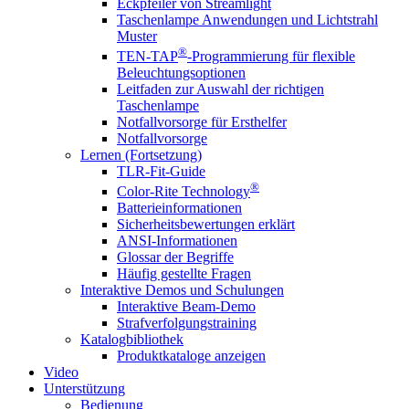
Eckpfeiler von Streamlight
Taschenlampe Anwendungen und Lichtstrahl
Muster
®
TEN-TAP
-Programmierung für flexible
Beleuchtungsoptionen
Leitfaden zur Auswahl der richtigen
Taschenlampe
Notfallvorsorge für Ersthelfer
Notfallvorsorge
Lernen (Fortsetzung)
TLR-Fit-Guide
®
Color-Rite Technology
Batterieinformationen
Sicherheitsbewertungen erklärt
ANSI-Informationen
Glossar der Begriffe
Häufig gestellte Fragen
Interaktive Demos und Schulungen
Interaktive Beam-Demo
Strafverfolgungstraining
Katalogbibliothek
Produktkataloge anzeigen
Video
Unterstützung
Bedienung