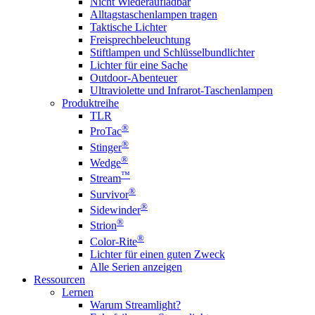
Nicht Wiederaufladbar
Alltagstaschenlampen tragen
Taktische Lichter
Freisprechbeleuchtung
Stiftlampen und Schlüsselbundlichter
Lichter für eine Sache
Outdoor-Abenteuer
Ultraviolette und Infrarot-Taschenlampen
Produktreihe
TLR
®
ProTac
®
Stinger
®
Wedge
™
Stream
®
Survivor
®
Sidewinder
®
Strion
®
Color-Rite
Lichter für einen guten Zweck
Alle Serien anzeigen
Ressourcen
Lernen
Warum Streamlight?