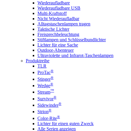
Wiederaufladbare
Wiederaufladbare USB
Multi-Kraftstoff
Nicht Wiederaufladbar
Alltagstaschenlampen tragen
Taktische Lichter
Freisprechbeleuchtung
Stiftlampen und Schlüsselbundlichter
Lichter für eine Sache
Outdoor-Abenteuer
Ultraviolette und Infrarot-Taschenlampen
Produktreihe
TLR
®
ProTac
®
Stinger
®
Wedge
™
Stream
®
Survivor
®
Sidewinder
®
Strion
®
Color-Rite
Lichter für einen guten Zweck
Alle Serien anzeigen