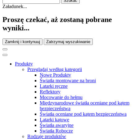
Załadunek...
Proszę czekać, aż zostaną pobrane
wyniki...
Zamknij i kontynuuj
Zatrzymaj wyszukiwanie
Produkty
Przeglądaj według kategorii
Nowe Produkty
Światła montowane na broni
Latarki ręczne
Reflektory
Mocowanie do hełmu
Międzynarodowe światła oceniane pod kątem
bezpieczeństwa
Światła oceniane pod kątem bezpieczeństwa
Latarki kątowe
Światła awaryjne
Światła Robocze
Rodzaje produktów