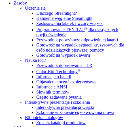
Zasoby
Uczenie się
Dlaczego Streamlight?
Kamienie węgielne Streamlight
Zastosowania latarek i wzory wiązek
®
Programowanie TEN-TAP
dla elastycznych
opcji oświetlenia
Przewodnik po wyborze odpowiedniej latarki
Gotowość na wypadek sytuacji kryzysowych dla
osób udzielających pierwszej pomocy
Gotowość na wypadek awarii
Nauka (cd.)
Przewodnik dopasowania TLR
®
Color-Rite Technology
Informacje o baterii
Objaśnienie ocen bezpieczeństwa
Informacje ANSI
Słownik terminów
Często zadawane pytania
Interaktywne prezentacje i szkolenia
Interaktywna prezentacja wiązki
Szkolenie w zakresie egzekwowania prawa
Biblioteka katalogów
Zobacz katalogi produktów