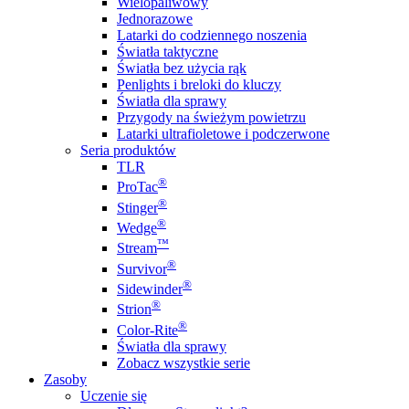
Wielopaliwowy
Jednorazowe
Latarki do codziennego noszenia
Światła taktyczne
Światła bez użycia rąk
Penlights i breloki do kluczy
Światła dla sprawy
Przygody na świeżym powietrzu
Latarki ultrafioletowe i podczerwone
Seria produktów
TLR
®
ProTac
®
Stinger
®
Wedge
™
Stream
®
Survivor
®
Sidewinder
®
Strion
®
Color-Rite
Światła dla sprawy
Zobacz wszystkie serie
Zasoby
Uczenie się