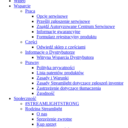
Wideo
Wsparcie
Praca
Opcje serwisowe
Prześlij zgłoszenie serwisowe
Znajdź Autoryzowane Centrum Serwisowe
Informacje gwarancyjne
Formularz rejestracyjny produktu
Części
Odwiedź sklep z częściami
Informacje o Dystrybutorze
Witryna Wsparcia Dystrybutora
Prawny
Polityka prywatności
Lista patentów produktów
Zasady i Warunki
Zasady Streamlight dotyczące zgłoszeń inventor
Zastrzeżenie dotyczące tłumaczenia
Zgodność
Społeczność
#STREAMLIGHTSTRONG
Rodzina Streamlight
O nas
Sprzężenie zwrotne
Kup sprzęt