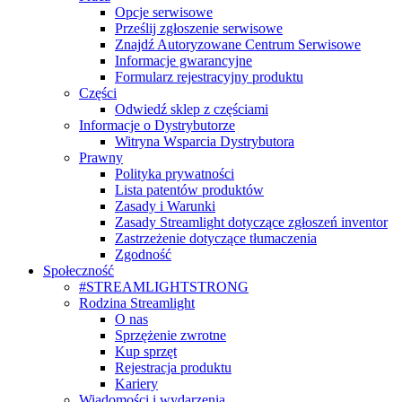
Opcje serwisowe
Prześlij zgłoszenie serwisowe
Znajdź Autoryzowane Centrum Serwisowe
Informacje gwarancyjne
Formularz rejestracyjny produktu
Części
Odwiedź sklep z częściami
Informacje o Dystrybutorze
Witryna Wsparcia Dystrybutora
Prawny
Polityka prywatności
Lista patentów produktów
Zasady i Warunki
Zasady Streamlight dotyczące zgłoszeń inventor
Zastrzeżenie dotyczące tłumaczenia
Zgodność
Społeczność
#STREAMLIGHTSTRONG
Rodzina Streamlight
O nas
Sprzężenie zwrotne
Kup sprzęt
Rejestracja produktu
Kariery
Wiadomości i wydarzenia