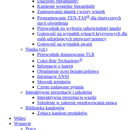
Dlaczego Streamlight?
Kamienie węgielne Streamlight
Zastosowania latarek i wzory wiązek
®
Programowanie TEN-TAP
dla elastycznych
opcji oświetlenia
Przewodnik po wyborze odpowiedniej latarki
Gotowość na wypadek sytuacji kryzysowych dla
osób udzielających pierwszej pomocy
Gotowość na wypadek awarii
Nauka (cd.)
Przewodnik dopasowania TLR
®
Color-Rite Technology
Informacje o baterii
Objaśnienie ocen bezpieczeństwa
Informacje ANSI
Słownik terminów
Często zadawane pytania
Interaktywne prezentacje i szkolenia
Interaktywna prezentacja wiązki
Szkolenie w zakresie egzekwowania prawa
Biblioteka katalogów
Zobacz katalogi produktów
Wideo
Wsparcie
Praca