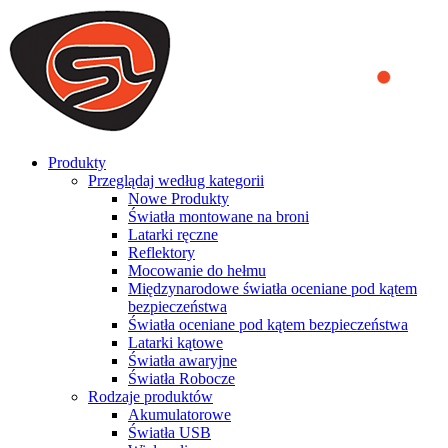
We use cookies to ensure that we provide you the best experience
on our website. By continuing to browse this website, you accept
that cookies are used to help us analyze how the website is used and
to offer you a better experience. To learn more or to find out how
you can disable cookies, you can access our
Privacy Policy
.
ACCEPT AND CLOSE
Produkty
Przeglądaj według kategorii
Nowe Produkty
Światła montowane na broni
Latarki ręczne
Reflektory
Mocowanie do hełmu
Międzynarodowe światła oceniane pod kątem
bezpieczeństwa
Światła oceniane pod kątem bezpieczeństwa
Latarki kątowe
Światła awaryjne
Światła Robocze
Rodzaje produktów
Akumulatorowe
Światła USB