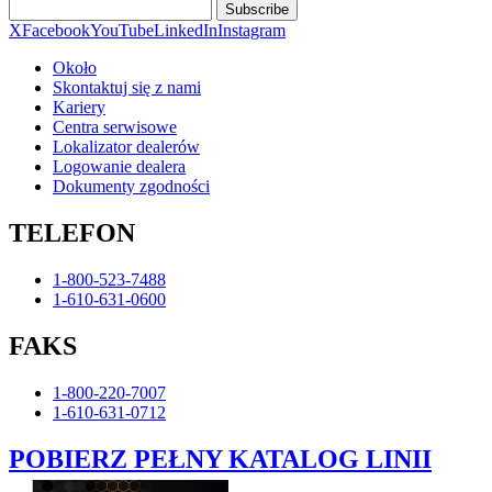
Subscribe
X
Facebook
YouTube
LinkedIn
Instagram
Około
Skontaktuj się z nami
Kariery
Centra serwisowe
Lokalizator dealerów
Logowanie dealera
Dokumenty zgodności
TELEFON
1-800-523-7488
1-610-631-0600
FAKS
1-800-220-7007
1-610-631-0712
POBIERZ PEŁNY KATALOG LINII