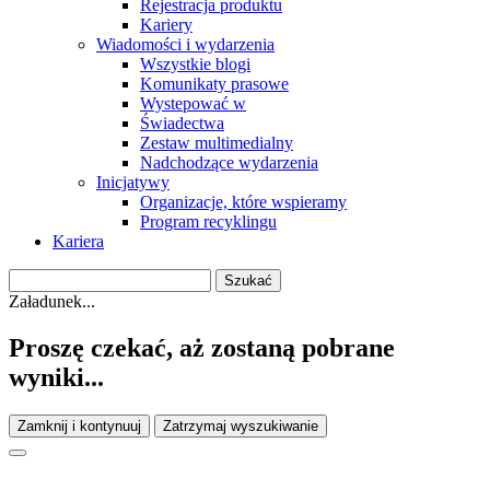
Rejestracja produktu
Kariery
Wiadomości i wydarzenia
Wszystkie blogi
Komunikaty prasowe
Wystepować w
Świadectwa
Zestaw multimedialny
Nadchodzące wydarzenia
Inicjatywy
Organizacje, które wspieramy
Program recyklingu
Kariera
Załadunek...
Proszę czekać, aż zostaną pobrane
wyniki...
Zamknij i kontynuuj
Zatrzymaj wyszukiwanie