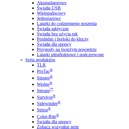
Akumulatorowe
Światła USB
Wielopaliwowy
Jednorazowe
Latarki do codziennego noszenia
Światła taktyczne
Światła bez użycia rąk
Penlights i breloki do kluczy
Światła dla sprawy
Przygody na świeżym powietrzu
Latarki ultrafioletowe i podczerwone
Seria produktów
TLR
®
ProTac
®
Stinger
®
Wedge
™
Stream
®
Survivor
®
Sidewinder
®
Strion
®
Color-Rite
Światła dla sprawy
Zobacz wszystkie serie