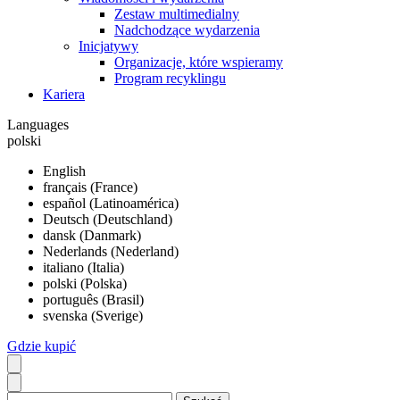
Zestaw multimedialny
Nadchodzące wydarzenia
Inicjatywy
Organizacje, które wspieramy
Program recyklingu
Kariera
Languages
polski
English
français (France)
español (Latinoamérica)
Deutsch (Deutschland)
dansk (Danmark)
Nederlands (Nederland)
italiano (Italia)
polski (Polska)
português (Brasil)
svenska (Sverige)
Gdzie kupić