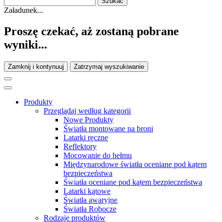
Załadunek...
Proszę czekać, aż zostaną pobrane
wyniki...
Zamknij i kontynuuj
Zatrzymaj wyszukiwanie
Produkty
Przeglądaj według kategorii
Nowe Produkty
Światła montowane na broni
Latarki ręczne
Reflektory
Mocowanie do hełmu
Międzynarodowe światła oceniane pod kątem
bezpieczeństwa
Światła oceniane pod kątem bezpieczeństwa
Latarki kątowe
Światła awaryjne
Światła Robocze
Rodzaje produktów