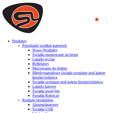
We use cookies to ensure that we provide you the best experience
on our website. By continuing to browse this website, you accept
that cookies are used to help us analyze how the website is used and
to offer you a better experience. To learn more or to find out how
you can disable cookies, you can access our
Privacy Policy
.
ACCEPT AND CLOSE
Produkty
Przeglądaj według kategorii
Nowe Produkty
Światła montowane na broni
Latarki ręczne
Reflektory
Mocowanie do hełmu
Międzynarodowe światła oceniane pod kątem
bezpieczeństwa
Światła oceniane pod kątem bezpieczeństwa
Latarki kątowe
Światła awaryjne
Światła Robocze
Rodzaje produktów
Akumulatorowe
Światła USB