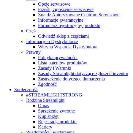
Opcje serwisowe
Prześlij zgłoszenie serwisowe
Znajdź Autoryzowane Centrum Serwisowe
Informacje gwarancyjne
Formularz rejestracyjny produktu
Części
Odwiedź sklep z częściami
Informacje o Dystrybutorze
Witryna Wsparcia Dystrybutora
Prawny
Polityka prywatności
Lista patentów produktów
Zasady i Warunki
Zasady Streamlight dotyczące zgłoszeń inventor
Zastrzeżenie dotyczące tłumaczenia
Zgodność
Społeczność
#STREAMLIGHTSTRONG
Rodzina Streamlight
O nas
Sprzężenie zwrotne
Kup sprzęt
Rejestracja produktu
Kariery
Wiadomości i wydarzenia