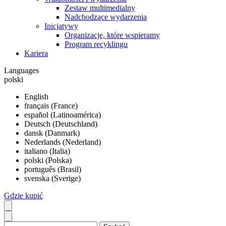
Zestaw multimedialny
Nadchodzące wydarzenia
Inicjatywy
Organizacje, które wspieramy
Program recyklingu
Kariera
Languages
polski
English
français (France)
español (Latinoamérica)
Deutsch (Deutschland)
dansk (Danmark)
Nederlands (Nederland)
italiano (Italia)
polski (Polska)
português (Brasil)
svenska (Sverige)
Gdzie kupić