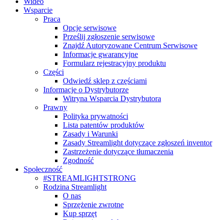
Wideo
Wsparcie
Praca
Opcje serwisowe
Prześlij zgłoszenie serwisowe
Znajdź Autoryzowane Centrum Serwisowe
Informacje gwarancyjne
Formularz rejestracyjny produktu
Części
Odwiedź sklep z częściami
Informacje o Dystrybutorze
Witryna Wsparcia Dystrybutora
Prawny
Polityka prywatności
Lista patentów produktów
Zasady i Warunki
Zasady Streamlight dotyczące zgłoszeń inventor
Zastrzeżenie dotyczące tłumaczenia
Zgodność
Społeczność
#STREAMLIGHTSTRONG
Rodzina Streamlight
O nas
Sprzężenie zwrotne
Kup sprzęt