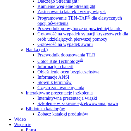
Dlaczego Streamlight?
Kamienie węgielne Streamlight
Zastosowania latarek i wzory wiązek
®
Programowanie TEN-TAP
dla elastycznych
opcji oświetlenia
Przewodnik po wyborze odpowiedniej latarki
Gotowość na wypadek sytuacji kryzysowych dla
osób udzielających pierwszej pomocy
Gotowość na wypadek awarii
Nauka (cd.)
Przewodnik dopasowania TLR
®
Color-Rite Technology
Informacje o baterii
Objaśnienie ocen bezpieczeństwa
Informacje ANSI
Słownik terminów
Często zadawane pytania
Interaktywne prezentacje i szkolenia
Interaktywna prezentacja wiązki
Szkolenie w zakresie egzekwowania prawa
Biblioteka katalogów
Zobacz katalogi produktów
Wideo
Wsparcie
Praca