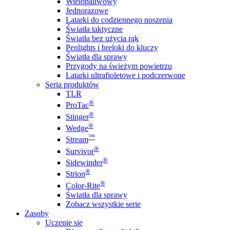
Wielopaliwowy
Jednorazowe
Latarki do codziennego noszenia
Światła taktyczne
Światła bez użycia rąk
Penlights i breloki do kluczy
Światła dla sprawy
Przygody na świeżym powietrzu
Latarki ultrafioletowe i podczerwone
Seria produktów
TLR
®
ProTac
®
Stinger
®
Wedge
™
Stream
®
Survivor
®
Sidewinder
®
Strion
®
Color-Rite
Światła dla sprawy
Zobacz wszystkie serie
Zasoby
Uczenie się