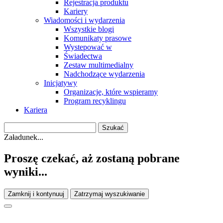
Rejestracja produktu
Kariery
Wiadomości i wydarzenia
Wszystkie blogi
Komunikaty prasowe
Wystepować w
Świadectwa
Zestaw multimedialny
Nadchodzące wydarzenia
Inicjatywy
Organizacje, które wspieramy
Program recyklingu
Kariera
Załadunek...
Proszę czekać, aż zostaną pobrane
wyniki...
Zamknij i kontynuuj
Zatrzymaj wyszukiwanie