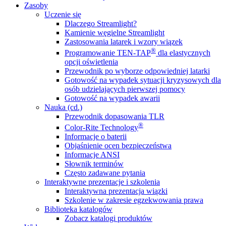
Zasoby
Uczenie się
Dlaczego Streamlight?
Kamienie węgielne Streamlight
Zastosowania latarek i wzory wiązek
®
Programowanie TEN-TAP
dla elastycznych
opcji oświetlenia
Przewodnik po wyborze odpowiedniej latarki
Gotowość na wypadek sytuacji kryzysowych dla
osób udzielających pierwszej pomocy
Gotowość na wypadek awarii
Nauka (cd.)
Przewodnik dopasowania TLR
®
Color-Rite Technology
Informacje o baterii
Objaśnienie ocen bezpieczeństwa
Informacje ANSI
Słownik terminów
Często zadawane pytania
Interaktywne prezentacje i szkolenia
Interaktywna prezentacja wiązki
Szkolenie w zakresie egzekwowania prawa
Biblioteka katalogów
Zobacz katalogi produktów