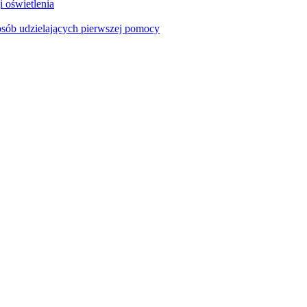
i oświetlenia
sób udzielających pierwszej pomocy