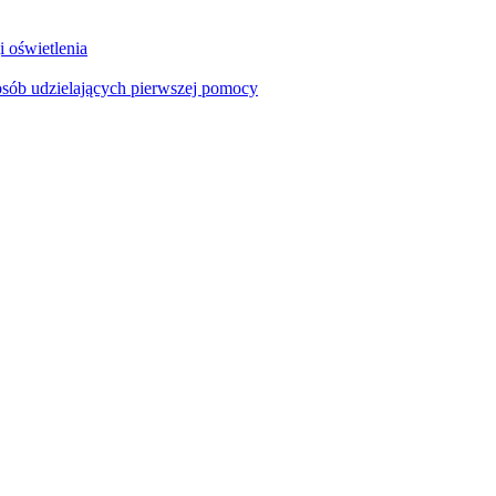
i oświetlenia
sób udzielających pierwszej pomocy