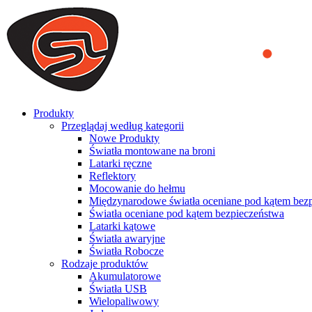
We use cookies to ensure that we provide you the best experience on o
you a better experience. To learn more or to find out how you can di
ACCEPT AND CLOSE
Produkty
Przeglądaj według kategorii
Nowe Produkty
Światła montowane na broni
Latarki ręczne
Reflektory
Mocowanie do hełmu
Międzynarodowe światła oceniane pod kątem bez
Światła oceniane pod kątem bezpieczeństwa
Latarki kątowe
Światła awaryjne
Światła Robocze
Rodzaje produktów
Akumulatorowe
Światła USB
Wielopaliwowy