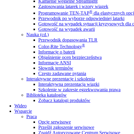
Kamienie węgielne Streamlight
Zastosowania latarek i wzory wiązek
®
Programowanie TEN-TAP
dla elastycznych opcj
Przewodnik po wyborze odpowiedniej latarki
Gotowość na wypadek sytuacji kryzysowych dla o
Gotowość na wypadek awarii
Nauka (cd.)
Przewodnik dopasowania TLR
®
Color-Rite Technology
Informacje o baterii
Objaśnienie ocen bezpieczeństwa
Informacje ANSI
Słownik terminów
Często zadawane pytania
Interaktywne prezentacje i szkolenia
Interaktywna prezentacja wiązki
Szkolenie w zakresie egzekwowania prawa
Biblioteka katalogów
Zobacz katalogi produktów
Wideo
Wsparcie
Praca
Opcje serwisowe
Prześlij zgłoszenie serwisowe
Znajdź Autoryzowane Centrum Serwisowe