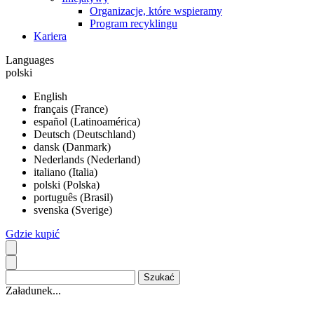
Organizacje, które wspieramy
Program recyklingu
Kariera
Languages
polski
English
français (France)
español (Latinoamérica)
Deutsch (Deutschland)
dansk (Danmark)
Nederlands (Nederland)
italiano (Italia)
polski (Polska)
português (Brasil)
svenska (Sverige)
Gdzie kupić
Załadunek...