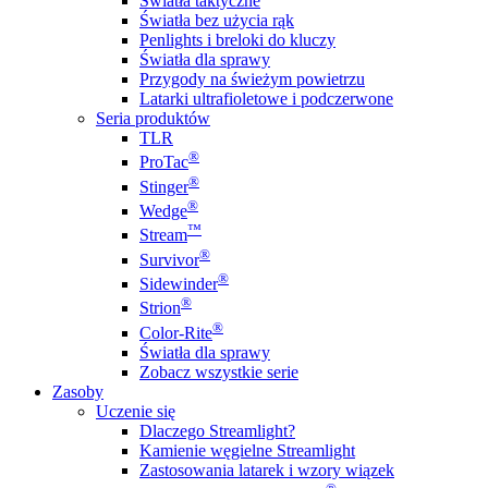
Światła taktyczne
Światła bez użycia rąk
Penlights i breloki do kluczy
Światła dla sprawy
Przygody na świeżym powietrzu
Latarki ultrafioletowe i podczerwone
Seria produktów
TLR
®
ProTac
®
Stinger
®
Wedge
™
Stream
®
Survivor
®
Sidewinder
®
Strion
®
Color-Rite
Światła dla sprawy
Zobacz wszystkie serie
Zasoby
Uczenie się
Dlaczego Streamlight?
Kamienie węgielne Streamlight
Zastosowania latarek i wzory wiązek