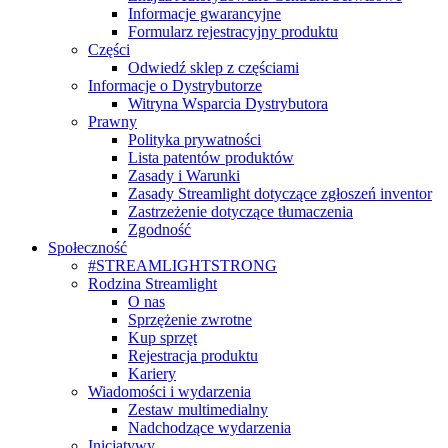
Informacje gwarancyjne
Formularz rejestracyjny produktu
Części
Odwiedź sklep z częściami
Informacje o Dystrybutorze
Witryna Wsparcia Dystrybutora
Prawny
Polityka prywatności
Lista patentów produktów
Zasady i Warunki
Zasady Streamlight dotyczące zgłoszeń inventor
Zastrzeżenie dotyczące tłumaczenia
Zgodność
Społeczność
#STREAMLIGHTSTRONG
Rodzina Streamlight
O nas
Sprzężenie zwrotne
Kup sprzęt
Rejestracja produktu
Kariery
Wiadomości i wydarzenia
Zestaw multimedialny
Nadchodzące wydarzenia
Inicjatywy