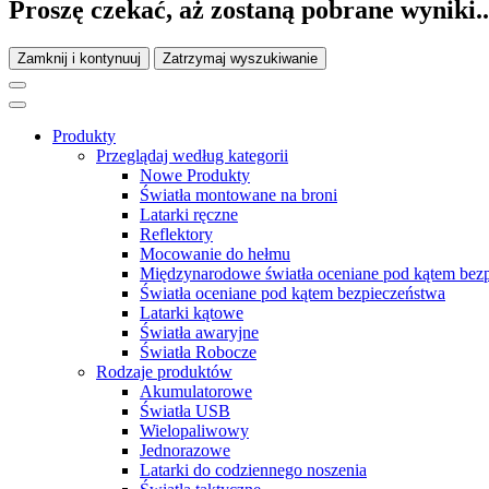
Proszę czekać, aż zostaną pobrane wyniki..
Zamknij i kontynuuj
Zatrzymaj wyszukiwanie
Produkty
Przeglądaj według kategorii
Nowe Produkty
Światła montowane na broni
Latarki ręczne
Reflektory
Mocowanie do hełmu
Międzynarodowe światła oceniane pod kątem bez
Światła oceniane pod kątem bezpieczeństwa
Latarki kątowe
Światła awaryjne
Światła Robocze
Rodzaje produktów
Akumulatorowe
Światła USB
Wielopaliwowy
Jednorazowe
Latarki do codziennego noszenia