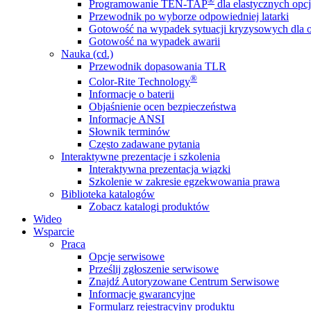
®
Programowanie TEN-TAP
dla elastycznych opcj
Przewodnik po wyborze odpowiedniej latarki
Gotowość na wypadek sytuacji kryzysowych dla o
Gotowość na wypadek awarii
Nauka (cd.)
Przewodnik dopasowania TLR
®
Color-Rite Technology
Informacje o baterii
Objaśnienie ocen bezpieczeństwa
Informacje ANSI
Słownik terminów
Często zadawane pytania
Interaktywne prezentacje i szkolenia
Interaktywna prezentacja wiązki
Szkolenie w zakresie egzekwowania prawa
Biblioteka katalogów
Zobacz katalogi produktów
Wideo
Wsparcie
Praca
Opcje serwisowe
Prześlij zgłoszenie serwisowe
Znajdź Autoryzowane Centrum Serwisowe
Informacje gwarancyjne
Formularz rejestracyjny produktu