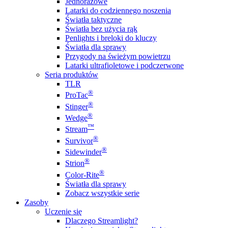
Jednorazowe
Latarki do codziennego noszenia
Światła taktyczne
Światła bez użycia rąk
Penlights i breloki do kluczy
Światła dla sprawy
Przygody na świeżym powietrzu
Latarki ultrafioletowe i podczerwone
Seria produktów
TLR
®
ProTac
®
Stinger
®
Wedge
™
Stream
®
Survivor
®
Sidewinder
®
Strion
®
Color-Rite
Światła dla sprawy
Zobacz wszystkie serie
Zasoby
Uczenie się
Dlaczego Streamlight?