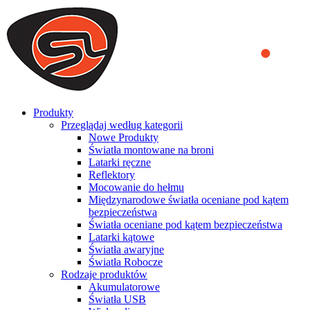
We use cookies to ensure that we provide you the best experience
on our website. By continuing to browse this website, you accept
that cookies are used to help us analyze how the website is used and
to offer you a better experience. To learn more or to find out how
you can disable cookies, you can access our
Privacy Policy
.
ACCEPT AND CLOSE
Produkty
Przeglądaj według kategorii
Nowe Produkty
Światła montowane na broni
Latarki ręczne
Reflektory
Mocowanie do hełmu
Międzynarodowe światła oceniane pod kątem
bezpieczeństwa
Światła oceniane pod kątem bezpieczeństwa
Latarki kątowe
Światła awaryjne
Światła Robocze
Rodzaje produktów
Akumulatorowe
Światła USB