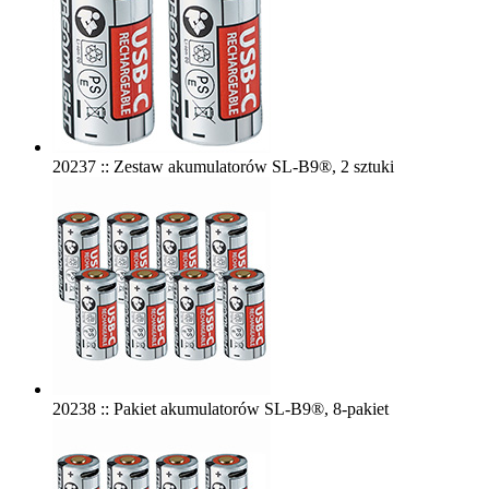
20237 :: Zestaw akumulatorów SL-B9®, 2 sztuki
20238 :: Pakiet akumulatorów SL-B9®, 8-pakiet