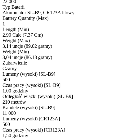
22 000
Typ Baterii
Akumulator SL-B9, CR123A litowy
Battery Quantity (Max)
1
Length (Min)
2,90 Cale (7,37 Cm)
Weight (Max)
3,14 uncje (89,02 gramy)
Weight (Min)
3,04 uncje (86,18 gramy)
Zabarwienie
Czarny
Lumeny (wysoki) [SL-B9]
500
Czas pracy (wysoki) [SL-B9]
1,00 godziny
Odległość wiązki (wysoki) [SL-B9]
210 metrów
Kandele (wysoki) [SL-B9]
11 000
Lumeny (wysoki) [CR123A]
500
Czas pracy (wysoki) [CR123A]
1,50 godziny