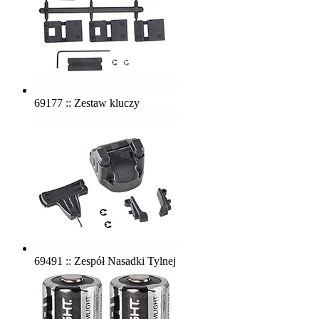
69177 :: Zestaw kluczy
69491 :: Zespół Nasadki Tylnej