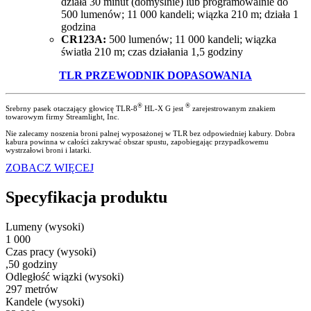
działa 30 minut (domyślnie) lub programowalnie do
500 lumenów; 11 000 kandeli; wiązka 210 m; działa 1
godzina
CR123A:
500 lumenów; 11 000 kandeli; wiązka
światła 210 m; czas działania 1,5 godziny
TLR PRZEWODNIK DOPASOWANIA
®
®
Srebrny pasek otaczający głowicę TLR-8
HL-X G jest
zarejestrowanym znakiem
towarowym firmy Streamlight, Inc.
Nie zalecamy noszenia broni palnej wyposażonej w TLR bez odpowiedniej kabury. Dobra
kabura powinna w całości zakrywać obszar spustu, zapobiegając przypadkowemu
wystrzałowi broni i latarki.
ZOBACZ WIĘCEJ
Specyfikacja produktu
Lumeny (wysoki)
1 000
Czas pracy (wysoki)
,50 godziny
Odległość wiązki (wysoki)
297 metrów
Kandele (wysoki)