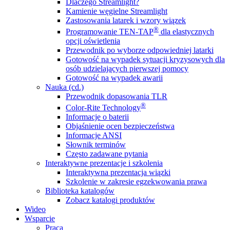
Dlaczego Streamlight?
Kamienie węgielne Streamlight
Zastosowania latarek i wzory wiązek
®
Programowanie TEN-TAP
dla elastycznych
opcji oświetlenia
Przewodnik po wyborze odpowiedniej latarki
Gotowość na wypadek sytuacji kryzysowych dla
osób udzielających pierwszej pomocy
Gotowość na wypadek awarii
Nauka (cd.)
Przewodnik dopasowania TLR
®
Color-Rite Technology
Informacje o baterii
Objaśnienie ocen bezpieczeństwa
Informacje ANSI
Słownik terminów
Często zadawane pytania
Interaktywne prezentacje i szkolenia
Interaktywna prezentacja wiązki
Szkolenie w zakresie egzekwowania prawa
Biblioteka katalogów
Zobacz katalogi produktów
Wideo
Wsparcie
Praca