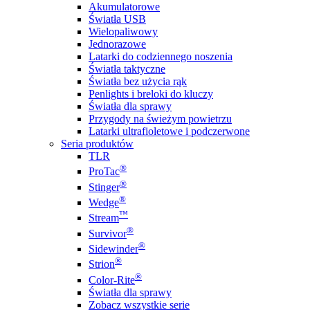
Akumulatorowe
Światła USB
Wielopaliwowy
Jednorazowe
Latarki do codziennego noszenia
Światła taktyczne
Światła bez użycia rąk
Penlights i breloki do kluczy
Światła dla sprawy
Przygody na świeżym powietrzu
Latarki ultrafioletowe i podczerwone
Seria produktów
TLR
®
ProTac
®
Stinger
®
Wedge
™
Stream
®
Survivor
®
Sidewinder
®
Strion
®
Color-Rite
Światła dla sprawy
Zobacz wszystkie serie