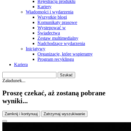
Rejestracja produktu
Kariery
Wiadomości i wydarzenia
Wszystkie blogi
Komunikaty prasowe
Wystepować w
Świadectwa
Zestaw multimedialny
Nadchodzące wydarzenia
Inicjatywy
Organizacje, które wspieramy
Program recyklingu
Kariera
Załadunek...
Proszę czekać, aż zostaną pobrane
wyniki...
Zamknij i kontynuuj
Zatrzymaj wyszukiwanie