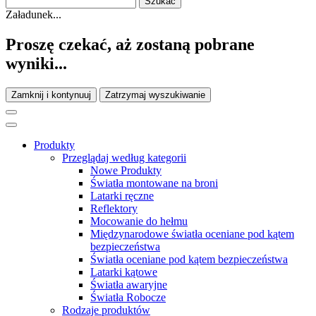
Załadunek...
Proszę czekać, aż zostaną pobrane
wyniki...
Zamknij i kontynuuj
Zatrzymaj wyszukiwanie
Produkty
Przeglądaj według kategorii
Nowe Produkty
Światła montowane na broni
Latarki ręczne
Reflektory
Mocowanie do hełmu
Międzynarodowe światła oceniane pod kątem
bezpieczeństwa
Światła oceniane pod kątem bezpieczeństwa
Latarki kątowe
Światła awaryjne
Światła Robocze
Rodzaje produktów