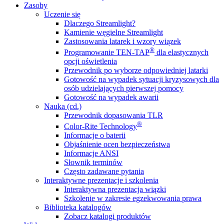
Zasoby
Uczenie się
Dlaczego Streamlight?
Kamienie węgielne Streamlight
Zastosowania latarek i wzory wiązek
®
Programowanie TEN-TAP
dla elastycznych
opcji oświetlenia
Przewodnik po wyborze odpowiedniej latarki
Gotowość na wypadek sytuacji kryzysowych dla
osób udzielających pierwszej pomocy
Gotowość na wypadek awarii
Nauka (cd.)
Przewodnik dopasowania TLR
®
Color-Rite Technology
Informacje o baterii
Objaśnienie ocen bezpieczeństwa
Informacje ANSI
Słownik terminów
Często zadawane pytania
Interaktywne prezentacje i szkolenia
Interaktywna prezentacja wiązki
Szkolenie w zakresie egzekwowania prawa
Biblioteka katalogów
Zobacz katalogi produktów