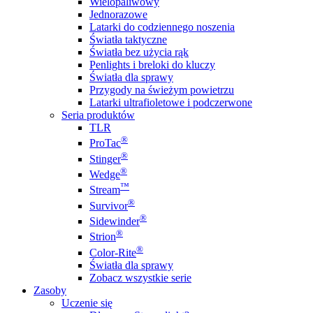
Wielopaliwowy
Jednorazowe
Latarki do codziennego noszenia
Światła taktyczne
Światła bez użycia rąk
Penlights i breloki do kluczy
Światła dla sprawy
Przygody na świeżym powietrzu
Latarki ultrafioletowe i podczerwone
Seria produktów
TLR
®
ProTac
®
Stinger
®
Wedge
™
Stream
®
Survivor
®
Sidewinder
®
Strion
®
Color-Rite
Światła dla sprawy
Zobacz wszystkie serie
Zasoby
Uczenie się