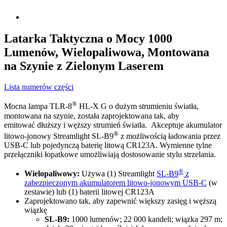
Latarka Taktyczna o Mocy 1000
Lumenów, Wielopaliwowa, Montowana
na Szynie z Zielonym Laserem
Lista numerów części
®
Mocna lampa TLR-8
HL-X G o dużym strumieniu światła,
montowana na szynie, została zaprojektowana tak, aby
emitować dłuższy i węższy strumień światła. Akceptuje akumulator
®
litowo-jonowy Streamlight SL-B9
z możliwością ładowania przez
USB-C lub pojedynczą baterię litową CR123A. Wymienne tylne
przełączniki łopatkowe umożliwiają dostosowanie stylu strzelania.
®
Wielopaliwowy:
Używa (1) Streamlight
SL-B9
z
zabezpieczonym akumulatorem litowo-jonowym USB-C
(w
zestawie) lub (1) baterii litowej CR123A
Zaprojektowano tak, aby zapewnić większy zasięg i węższą
wiązkę
SL-B9:
1000 lumenów; 22 000 kandeli; wiązka 297 m;