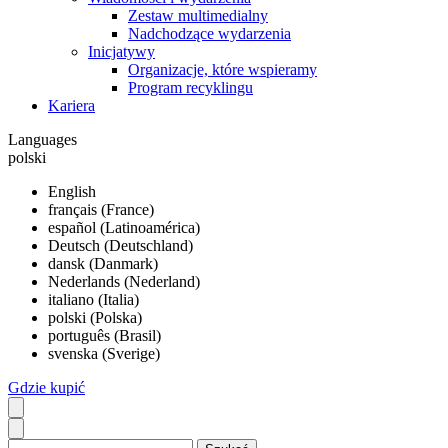
Zestaw multimedialny
Nadchodzące wydarzenia
Inicjatywy
Organizacje, które wspieramy
Program recyklingu
Kariera
Languages
polski
English
français (France)
español (Latinoamérica)
Deutsch (Deutschland)
dansk (Danmark)
Nederlands (Nederland)
italiano (Italia)
polski (Polska)
português (Brasil)
svenska (Sverige)
Gdzie kupić