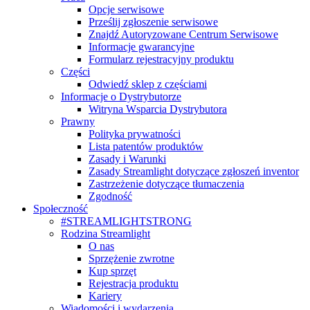
Opcje serwisowe
Prześlij zgłoszenie serwisowe
Znajdź Autoryzowane Centrum Serwisowe
Informacje gwarancyjne
Formularz rejestracyjny produktu
Części
Odwiedź sklep z częściami
Informacje o Dystrybutorze
Witryna Wsparcia Dystrybutora
Prawny
Polityka prywatności
Lista patentów produktów
Zasady i Warunki
Zasady Streamlight dotyczące zgłoszeń inventor
Zastrzeżenie dotyczące tłumaczenia
Zgodność
Społeczność
#STREAMLIGHTSTRONG
Rodzina Streamlight
O nas
Sprzężenie zwrotne
Kup sprzęt
Rejestracja produktu
Kariery
Wiadomości i wydarzenia