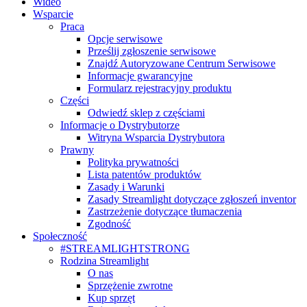
Wideo
Wsparcie
Praca
Opcje serwisowe
Prześlij zgłoszenie serwisowe
Znajdź Autoryzowane Centrum Serwisowe
Informacje gwarancyjne
Formularz rejestracyjny produktu
Części
Odwiedź sklep z częściami
Informacje o Dystrybutorze
Witryna Wsparcia Dystrybutora
Prawny
Polityka prywatności
Lista patentów produktów
Zasady i Warunki
Zasady Streamlight dotyczące zgłoszeń inventor
Zastrzeżenie dotyczące tłumaczenia
Zgodność
Społeczność
#STREAMLIGHTSTRONG
Rodzina Streamlight
O nas
Sprzężenie zwrotne
Kup sprzęt