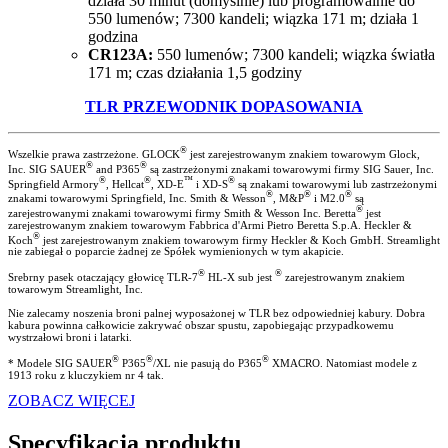
działa 30 minut (domyślnie) lub programowalnie do
550 lumenów; 7300 kandeli; wiązka 171 m; działa 1
godzina
CR123A:
550 lumenów; 7300 kandeli; wiązka światła
171 m; czas działania 1,5 godziny
TLR PRZEWODNIK DOPASOWANIA
®
Wszelkie prawa zastrzeżone. GLOCK
jest zarejestrowanym znakiem towarowym Glock,
®
®
Inc. SIG SAUER
and P365
są zastrzeżonymi znakami towarowymi firmy SIG Sauer, Inc.
®
®
™
®
Springfield Armory
, Hellcat
, XD-E
i XD-S
są znakami towarowymi lub zastrzeżonymi
®
®
®
znakami towarowymi Springfield, Inc. Smith & Wesson
, M&P
i M2.0
są
®
zarejestrowanymi znakami towarowymi firmy Smith & Wesson Inc. Beretta
jest
zarejestrowanym znakiem towarowym Fabbrica d'Armi Pietro Beretta S.p.A. Heckler &
®
Koch
jest zarejestrowanym znakiem towarowym firmy Heckler & Koch GmbH. Streamlight
nie zabiegał o poparcie żadnej ze Spółek wymienionych w tym akapicie.
®
®
Srebrny pasek otaczający głowicę TLR-7
HL-X sub jest
zarejestrowanym znakiem
towarowym Streamlight, Inc.
Nie zalecamy noszenia broni palnej wyposażonej w TLR bez odpowiedniej kabury. Dobra
kabura powinna całkowicie zakrywać obszar spustu, zapobiegając przypadkowemu
wystrzałowi broni i latarki.
®
®
®
* Modele SIG SAUER
P365
/XL nie pasują do P365
XMACRO. Natomiast modele z
1913 roku z kluczykiem nr 4 tak.
ZOBACZ WIĘCEJ
Specyfikacja produktu