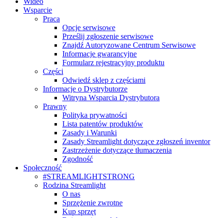
Wideo
Wsparcie
Praca
Opcje serwisowe
Prześlij zgłoszenie serwisowe
Znajdź Autoryzowane Centrum Serwisowe
Informacje gwarancyjne
Formularz rejestracyjny produktu
Części
Odwiedź sklep z częściami
Informacje o Dystrybutorze
Witryna Wsparcia Dystrybutora
Prawny
Polityka prywatności
Lista patentów produktów
Zasady i Warunki
Zasady Streamlight dotyczące zgłoszeń inventor
Zastrzeżenie dotyczące tłumaczenia
Zgodność
Społeczność
#STREAMLIGHTSTRONG
Rodzina Streamlight
O nas
Sprzężenie zwrotne
Kup sprzęt