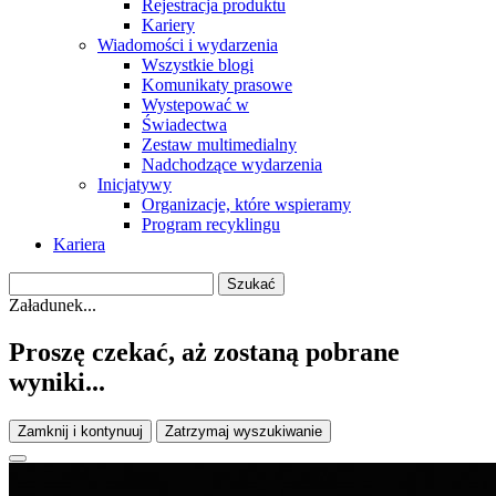
Rejestracja produktu
Kariery
Wiadomości i wydarzenia
Wszystkie blogi
Komunikaty prasowe
Wystepować w
Świadectwa
Zestaw multimedialny
Nadchodzące wydarzenia
Inicjatywy
Organizacje, które wspieramy
Program recyklingu
Kariera
Załadunek...
Proszę czekać, aż zostaną pobrane
wyniki...
Zamknij i kontynuuj
Zatrzymaj wyszukiwanie