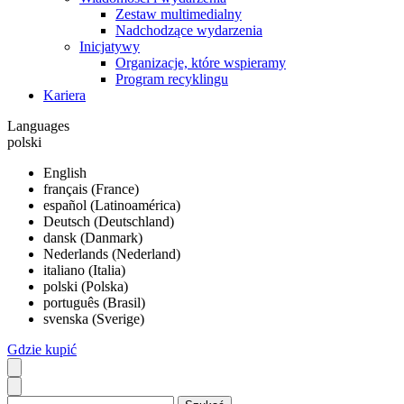
Zestaw multimedialny
Nadchodzące wydarzenia
Inicjatywy
Organizacje, które wspieramy
Program recyklingu
Kariera
Languages
polski
English
français (France)
español (Latinoamérica)
Deutsch (Deutschland)
dansk (Danmark)
Nederlands (Nederland)
italiano (Italia)
polski (Polska)
português (Brasil)
svenska (Sverige)
Gdzie kupić