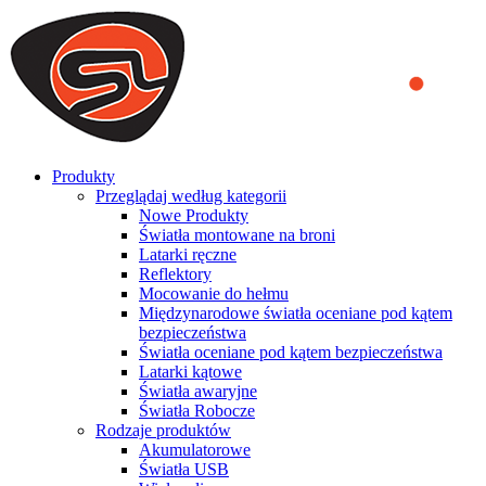
We use cookies to ensure that we provide you the best experience
on our website. By continuing to browse this website, you accept
that cookies are used to help us analyze how the website is used and
to offer you a better experience. To learn more or to find out how
you can disable cookies, you can access our
Privacy Policy
.
ACCEPT AND CLOSE
Produkty
Przeglądaj według kategorii
Nowe Produkty
Światła montowane na broni
Latarki ręczne
Reflektory
Mocowanie do hełmu
Międzynarodowe światła oceniane pod kątem
bezpieczeństwa
Światła oceniane pod kątem bezpieczeństwa
Latarki kątowe
Światła awaryjne
Światła Robocze
Rodzaje produktów
Akumulatorowe
Światła USB