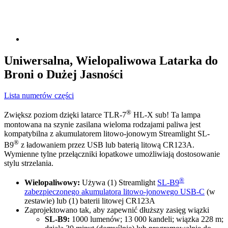
Uniwersalna, Wielopaliwowa Latarka do
Broni o Dużej Jasności
Lista numerów części
®
Zwiększ poziom dzięki latarce TLR-7
HL-X sub! Ta lampa
montowana na szynie zasilana wieloma rodzajami paliwa jest
kompatybilna z akumulatorem litowo-jonowym Streamlight SL-
®
B9
z ładowaniem przez USB lub baterią litową CR123A.
Wymienne tylne przełączniki łopatkowe umożliwiają dostosowanie
stylu strzelania.
®
Wielopaliwowy:
Używa (1) Streamlight
SL-B9
zabezpieczonego akumulatora litowo-jonowego USB-C
(w
zestawie) lub (1) baterii litowej CR123A
Zaprojektowano tak, aby zapewnić dłuższy zasięg wiązki
SL-B9:
1000 lumenów; 13 000 kandeli; wiązka 228 m;