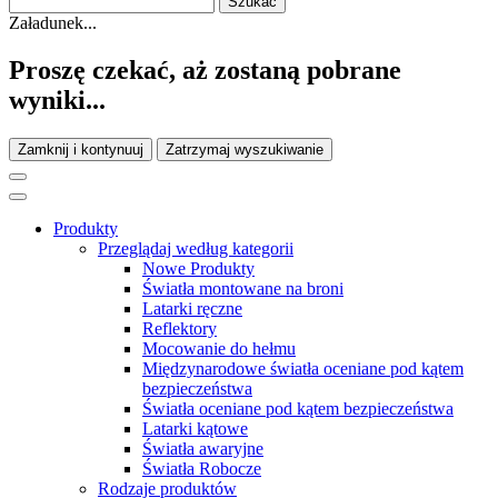
Załadunek...
Proszę czekać, aż zostaną pobrane
wyniki...
Zamknij i kontynuuj
Zatrzymaj wyszukiwanie
Produkty
Przeglądaj według kategorii
Nowe Produkty
Światła montowane na broni
Latarki ręczne
Reflektory
Mocowanie do hełmu
Międzynarodowe światła oceniane pod kątem
bezpieczeństwa
Światła oceniane pod kątem bezpieczeństwa
Latarki kątowe
Światła awaryjne
Światła Robocze
Rodzaje produktów