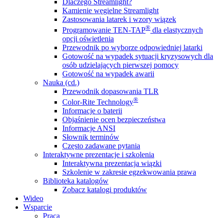
Dlaczego Streamlight?
Kamienie węgielne Streamlight
Zastosowania latarek i wzory wiązek
®
Programowanie TEN-TAP
dla elastycznych
opcji oświetlenia
Przewodnik po wyborze odpowiedniej latarki
Gotowość na wypadek sytuacji kryzysowych dla
osób udzielających pierwszej pomocy
Gotowość na wypadek awarii
Nauka (cd.)
Przewodnik dopasowania TLR
®
Color-Rite Technology
Informacje o baterii
Objaśnienie ocen bezpieczeństwa
Informacje ANSI
Słownik terminów
Często zadawane pytania
Interaktywne prezentacje i szkolenia
Interaktywna prezentacja wiązki
Szkolenie w zakresie egzekwowania prawa
Biblioteka katalogów
Zobacz katalogi produktów
Wideo
Wsparcie
Praca