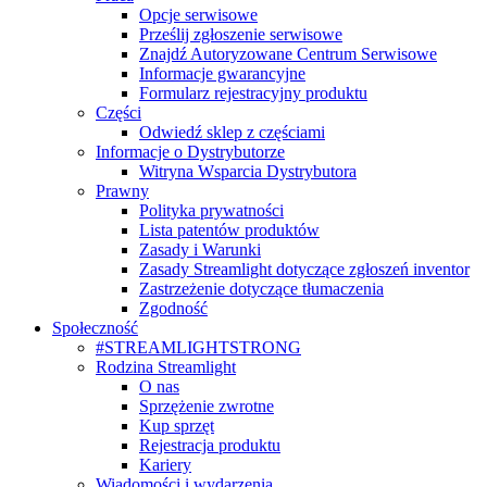
Opcje serwisowe
Prześlij zgłoszenie serwisowe
Znajdź Autoryzowane Centrum Serwisowe
Informacje gwarancyjne
Formularz rejestracyjny produktu
Części
Odwiedź sklep z częściami
Informacje o Dystrybutorze
Witryna Wsparcia Dystrybutora
Prawny
Polityka prywatności
Lista patentów produktów
Zasady i Warunki
Zasady Streamlight dotyczące zgłoszeń inventor
Zastrzeżenie dotyczące tłumaczenia
Zgodność
Społeczność
#STREAMLIGHTSTRONG
Rodzina Streamlight
O nas
Sprzężenie zwrotne
Kup sprzęt
Rejestracja produktu
Kariery
Wiadomości i wydarzenia