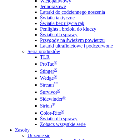
Wielopaliwowy
Jednorazowe
Latarki do codziennego noszenia
Światła taktyczne
Światła bez użycia rąk
Penlights i breloki do kluczy
Światła dla sprawy
Przygody na świeżym powietrzu
Latarki ultrafioletowe i podczerwone
Seria produktów
TLR
®
ProTac
®
Stinger
®
Wedge
™
Stream
®
Survivor
®
Sidewinder
®
Strion
®
Color-Rite
Światła dla sprawy
Zobacz wszystkie serie
Zasoby
Uczenie się