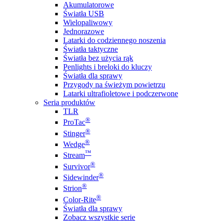
Akumulatorowe
Światła USB
Wielopaliwowy
Jednorazowe
Latarki do codziennego noszenia
Światła taktyczne
Światła bez użycia rąk
Penlights i breloki do kluczy
Światła dla sprawy
Przygody na świeżym powietrzu
Latarki ultrafioletowe i podczerwone
Seria produktów
TLR
®
ProTac
®
Stinger
®
Wedge
™
Stream
®
Survivor
®
Sidewinder
®
Strion
®
Color-Rite
Światła dla sprawy
Zobacz wszystkie serie