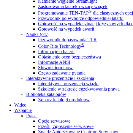
Kamienie węgielne Streamlight
Zastosowania latarek i wzory wiązek
®
Programowanie TEN-TAP
dla elastycznych opcj
Przewodnik po wyborze odpowiedniej latarki
Gotowość na wypadek sytuacji kryzysowych dla o
Gotowość na wypadek awarii
Nauka (cd.)
Przewodnik dopasowania TLR
®
Color-Rite Technology
Informacje o baterii
Objaśnienie ocen bezpieczeństwa
Informacje ANSI
Słownik terminów
Często zadawane pytania
Interaktywne prezentacje i szkolenia
Interaktywna prezentacja wiązki
Szkolenie w zakresie egzekwowania prawa
Biblioteka katalogów
Zobacz katalogi produktów
Wideo
Wsparcie
Praca
Opcje serwisowe
Prześlij zgłoszenie serwisowe
Znajdź Autoryzowane Centrum Serwisowe