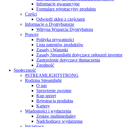
Informacje gwarancyjne
Formularz rejestracyjny produktu
Części
Odwiedź sklep z częściami
Informacje o Dystrybutorze
Witryna Wsparcia Dystrybutora
Prawny
Polityka prywatności
Lista patentów produktów
Zasady i Warunki
Zasady Streamlight dotyczące zgłoszeń inventor
Zastrzeżenie dotyczące tłumaczenia
Zgodność
Społeczność
#STREAMLIGHTSTRONG
Rodzina Streamlight
O nas
Sprzężenie zwrotne
Kup sprzęt
Rejestracja produktu
Kariery
Wiadomości i wydarzenia
Zestaw multimedialny
Nadchodzące wydarzenia
Inicjatywy