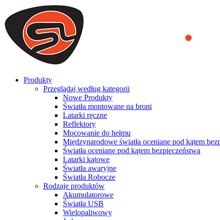
We use cookies to ensure that we provide you the best experience on o
you a better experience. To learn more or to find out how you can di
ACCEPT AND CLOSE
Produkty
Przeglądaj według kategorii
Nowe Produkty
Światła montowane na broni
Latarki ręczne
Reflektory
Mocowanie do hełmu
Międzynarodowe światła oceniane pod kątem bez
Światła oceniane pod kątem bezpieczeństwa
Latarki kątowe
Światła awaryjne
Światła Robocze
Rodzaje produktów
Akumulatorowe
Światła USB
Wielopaliwowy