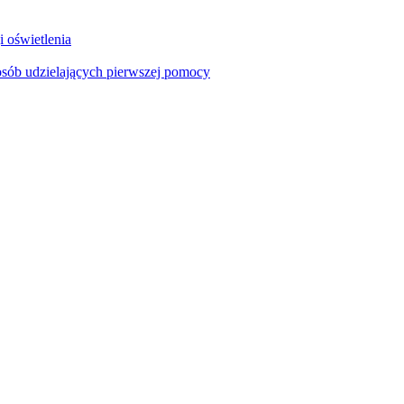
i oświetlenia
sób udzielających pierwszej pomocy