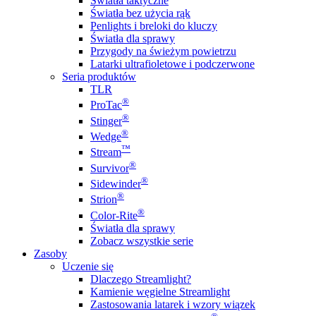
Światła taktyczne
Światła bez użycia rąk
Penlights i breloki do kluczy
Światła dla sprawy
Przygody na świeżym powietrzu
Latarki ultrafioletowe i podczerwone
Seria produktów
TLR
®
ProTac
®
Stinger
®
Wedge
™
Stream
®
Survivor
®
Sidewinder
®
Strion
®
Color-Rite
Światła dla sprawy
Zobacz wszystkie serie
Zasoby
Uczenie się
Dlaczego Streamlight?
Kamienie węgielne Streamlight
Zastosowania latarek i wzory wiązek