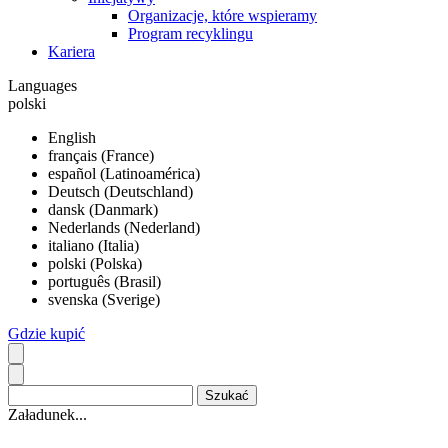
Organizacje, które wspieramy
Program recyklingu
Kariera
Languages
polski
English
français (France)
español (Latinoamérica)
Deutsch (Deutschland)
dansk (Danmark)
Nederlands (Nederland)
italiano (Italia)
polski (Polska)
português (Brasil)
svenska (Sverige)
Gdzie kupić
Załadunek...