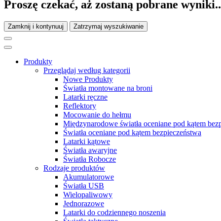
Proszę czekać, aż zostaną pobrane wyniki..
Zamknij i kontynuuj
Zatrzymaj wyszukiwanie
Produkty
Przeglądaj według kategorii
Nowe Produkty
Światła montowane na broni
Latarki ręczne
Reflektory
Mocowanie do hełmu
Międzynarodowe światła oceniane pod kątem bez
Światła oceniane pod kątem bezpieczeństwa
Latarki kątowe
Światła awaryjne
Światła Robocze
Rodzaje produktów
Akumulatorowe
Światła USB
Wielopaliwowy
Jednorazowe
Latarki do codziennego noszenia