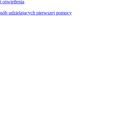
i oświetlenia
sób udzielających pierwszej pomocy