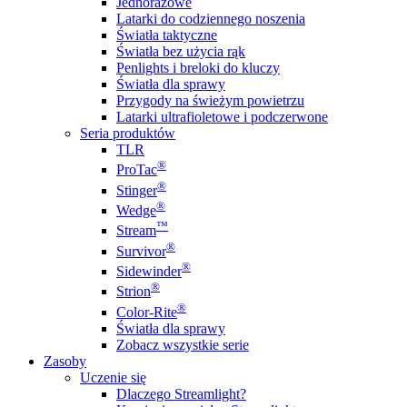
Jednorazowe
Latarki do codziennego noszenia
Światła taktyczne
Światła bez użycia rąk
Penlights i breloki do kluczy
Światła dla sprawy
Przygody na świeżym powietrzu
Latarki ultrafioletowe i podczerwone
Seria produktów
TLR
®
ProTac
®
Stinger
®
Wedge
™
Stream
®
Survivor
®
Sidewinder
®
Strion
®
Color-Rite
Światła dla sprawy
Zobacz wszystkie serie
Zasoby
Uczenie się
Dlaczego Streamlight?