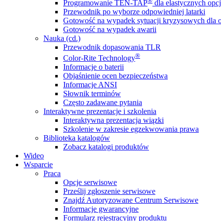
®
Programowanie TEN-TAP
dla elastycznych opcj
Przewodnik po wyborze odpowiedniej latarki
Gotowość na wypadek sytuacji kryzysowych dla o
Gotowość na wypadek awarii
Nauka (cd.)
Przewodnik dopasowania TLR
®
Color-Rite Technology
Informacje o baterii
Objaśnienie ocen bezpieczeństwa
Informacje ANSI
Słownik terminów
Często zadawane pytania
Interaktywne prezentacje i szkolenia
Interaktywna prezentacja wiązki
Szkolenie w zakresie egzekwowania prawa
Biblioteka katalogów
Zobacz katalogi produktów
Wideo
Wsparcie
Praca
Opcje serwisowe
Prześlij zgłoszenie serwisowe
Znajdź Autoryzowane Centrum Serwisowe
Informacje gwarancyjne
Formularz rejestracyjny produktu