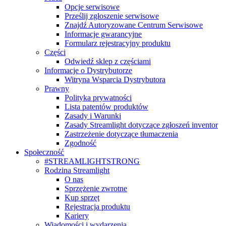
Opcje serwisowe
Prześlij zgłoszenie serwisowe
Znajdź Autoryzowane Centrum Serwisowe
Informacje gwarancyjne
Formularz rejestracyjny produktu
Części
Odwiedź sklep z częściami
Informacje o Dystrybutorze
Witryna Wsparcia Dystrybutora
Prawny
Polityka prywatności
Lista patentów produktów
Zasady i Warunki
Zasady Streamlight dotyczące zgłoszeń inventor
Zastrzeżenie dotyczące tłumaczenia
Zgodność
Społeczność
#STREAMLIGHTSTRONG
Rodzina Streamlight
O nas
Sprzężenie zwrotne
Kup sprzęt
Rejestracja produktu
Kariery
Wiadomości i wydarzenia