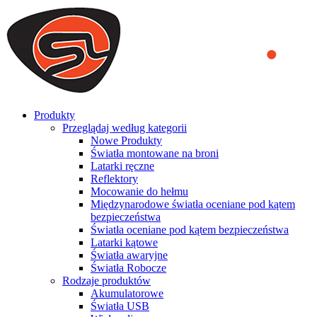
We use cookies to ensure that we provide you the best experience
on our website. By continuing to browse this website, you accept
that cookies are used to help us analyze how the website is used and
to offer you a better experience. To learn more or to find out how
you can disable cookies, you can access our
Privacy Policy
.
ACCEPT AND CLOSE
Produkty
Przeglądaj według kategorii
Nowe Produkty
Światła montowane na broni
Latarki ręczne
Reflektory
Mocowanie do hełmu
Międzynarodowe światła oceniane pod kątem
bezpieczeństwa
Światła oceniane pod kątem bezpieczeństwa
Latarki kątowe
Światła awaryjne
Światła Robocze
Rodzaje produktów
Akumulatorowe
Światła USB