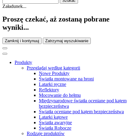
Załadunek...
Proszę czekać, aż zostaną pobrane
wyniki...
Zamknij i kontynuuj
Zatrzymaj wyszukiwanie
Produkty
Przeglądaj według kategorii
Nowe Produkty
Światła montowane na broni
Latarki ręczne
Reflektory
Mocowanie do hełmu
Międzynarodowe światła oceniane pod kątem
bezpieczeństwa
Światła oceniane pod kątem bezpieczeństwa
Latarki kątowe
Światła awaryjne
Światła Robocze
Rodzaje produktów