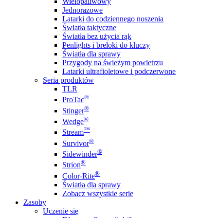
Wielopaliwowy
Jednorazowe
Latarki do codziennego noszenia
Światła taktyczne
Światła bez użycia rąk
Penlights i breloki do kluczy
Światła dla sprawy
Przygody na świeżym powietrzu
Latarki ultrafioletowe i podczerwone
Seria produktów
TLR
®
ProTac
®
Stinger
®
Wedge
™
Stream
®
Survivor
®
Sidewinder
®
Strion
®
Color-Rite
Światła dla sprawy
Zobacz wszystkie serie
Zasoby
Uczenie się