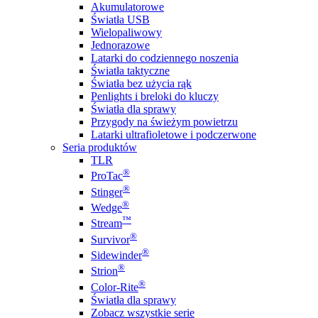
Akumulatorowe
Światła USB
Wielopaliwowy
Jednorazowe
Latarki do codziennego noszenia
Światła taktyczne
Światła bez użycia rąk
Penlights i breloki do kluczy
Światła dla sprawy
Przygody na świeżym powietrzu
Latarki ultrafioletowe i podczerwone
Seria produktów
TLR
®
ProTac
®
Stinger
®
Wedge
™
Stream
®
Survivor
®
Sidewinder
®
Strion
®
Color-Rite
Światła dla sprawy
Zobacz wszystkie serie