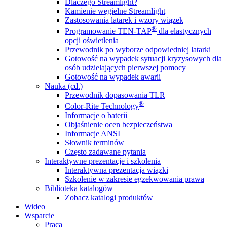
Dlaczego Streamlight?
Kamienie węgielne Streamlight
Zastosowania latarek i wzory wiązek
®
Programowanie TEN-TAP
dla elastycznych
opcji oświetlenia
Przewodnik po wyborze odpowiedniej latarki
Gotowość na wypadek sytuacji kryzysowych dla
osób udzielających pierwszej pomocy
Gotowość na wypadek awarii
Nauka (cd.)
Przewodnik dopasowania TLR
®
Color-Rite Technology
Informacje o baterii
Objaśnienie ocen bezpieczeństwa
Informacje ANSI
Słownik terminów
Często zadawane pytania
Interaktywne prezentacje i szkolenia
Interaktywna prezentacja wiązki
Szkolenie w zakresie egzekwowania prawa
Biblioteka katalogów
Zobacz katalogi produktów
Wideo
Wsparcie
Praca