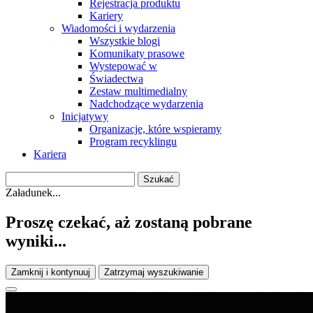
Rejestracja produktu
Kariery
Wiadomości i wydarzenia
Wszystkie blogi
Komunikaty prasowe
Wystepować w
Świadectwa
Zestaw multimedialny
Nadchodzące wydarzenia
Inicjatywy
Organizacje, które wspieramy
Program recyklingu
Kariera
Załadunek...
Proszę czekać, aż zostaną pobrane
wyniki...
Zamknij i kontynuuj
Zatrzymaj wyszukiwanie