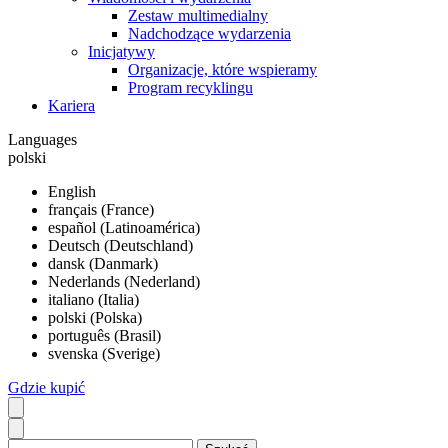
Zestaw multimedialny
Nadchodzące wydarzenia
Inicjatywy
Organizacje, które wspieramy
Program recyklingu
Kariera
Languages
polski
English
français (France)
español (Latinoamérica)
Deutsch (Deutschland)
dansk (Danmark)
Nederlands (Nederland)
italiano (Italia)
polski (Polska)
português (Brasil)
svenska (Sverige)
Gdzie kupić