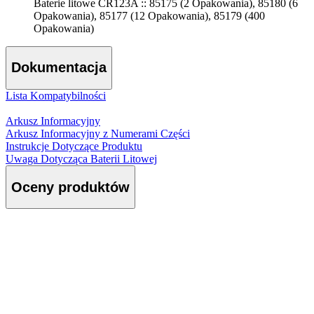
Baterie litowe CR123A :: 85175 (2 Opakowania), 85180 (6
Opakowania), 85177 (12 Opakowania), 85179 (400
Opakowania)
Dokumentacja
Lista Kompatybilności
Arkusz Informacyjny
Arkusz Informacyjny z Numerami Części
Instrukcje Dotyczące Produktu
Uwaga Dotycząca Baterii Litowej
Oceny produktów