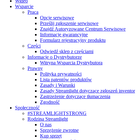
Wideo
Wsparcie
Praca
Opcje serwisowe
Prześlij zgłoszenie serwisowe
Znajdź Autoryzowane Centrum Serwisowe
Informacje gwarancyjne
Formularz rejestracyjny produktu
Części
Odwiedź sklep z częściami
Informacje o Dystrybutorze
Witryna Wsparcia Dystrybutora
Prawny
Polityka prywatności
Lista patentów produktów
Zasady i Warunki
Zasady Streamlight dotyczące zgłoszeń inventor
Zastrzeżenie dotyczące tłumaczenia
Zgodność
Społeczność
#STREAMLIGHTSTRONG
Rodzina Streamlight
O nas
Sprzężenie zwrotne
Kup sprzęt