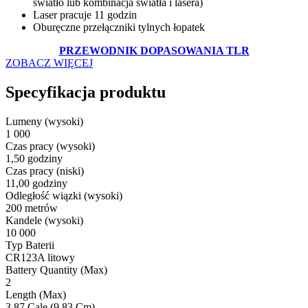
światło lub kombinacja światła i lasera)
Laser pracuje 11 godzin
Oburęczne przełączniki tylnych łopatek
PRZEWODNIK DOPASOWANIA TLR
ZOBACZ WIĘCEJ
Specyfikacja produktu
Lumeny (wysoki)
1 000
Czas pracy (wysoki)
1,50 godziny
Czas pracy (niski)
11,00 godziny
Odległość wiązki (wysoki)
200 metrów
Kandele (wysoki)
10 000
Typ Baterii
CR123A litowy
Battery Quantity (Max)
2
Length (Max)
3,87 Cale (9,83 Cm)