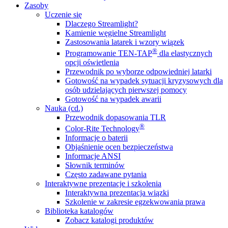
Zasoby
Uczenie się
Dlaczego Streamlight?
Kamienie węgielne Streamlight
Zastosowania latarek i wzory wiązek
®
Programowanie TEN-TAP
dla elastycznych
opcji oświetlenia
Przewodnik po wyborze odpowiedniej latarki
Gotowość na wypadek sytuacji kryzysowych dla
osób udzielających pierwszej pomocy
Gotowość na wypadek awarii
Nauka (cd.)
Przewodnik dopasowania TLR
®
Color-Rite Technology
Informacje o baterii
Objaśnienie ocen bezpieczeństwa
Informacje ANSI
Słownik terminów
Często zadawane pytania
Interaktywne prezentacje i szkolenia
Interaktywna prezentacja wiązki
Szkolenie w zakresie egzekwowania prawa
Biblioteka katalogów
Zobacz katalogi produktów