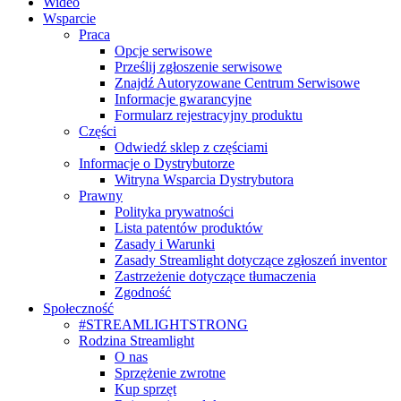
Wideo
Wsparcie
Praca
Opcje serwisowe
Prześlij zgłoszenie serwisowe
Znajdź Autoryzowane Centrum Serwisowe
Informacje gwarancyjne
Formularz rejestracyjny produktu
Części
Odwiedź sklep z częściami
Informacje o Dystrybutorze
Witryna Wsparcia Dystrybutora
Prawny
Polityka prywatności
Lista patentów produktów
Zasady i Warunki
Zasady Streamlight dotyczące zgłoszeń inventor
Zastrzeżenie dotyczące tłumaczenia
Zgodność
Społeczność
#STREAMLIGHTSTRONG
Rodzina Streamlight
O nas
Sprzężenie zwrotne
Kup sprzęt