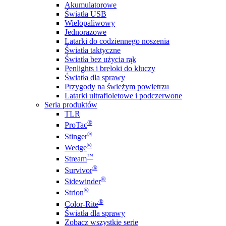
Akumulatorowe
Światła USB
Wielopaliwowy
Jednorazowe
Latarki do codziennego noszenia
Światła taktyczne
Światła bez użycia rąk
Penlights i breloki do kluczy
Światła dla sprawy
Przygody na świeżym powietrzu
Latarki ultrafioletowe i podczerwone
Seria produktów
TLR
®
ProTac
®
Stinger
®
Wedge
™
Stream
®
Survivor
®
Sidewinder
®
Strion
®
Color-Rite
Światła dla sprawy
Zobacz wszystkie serie