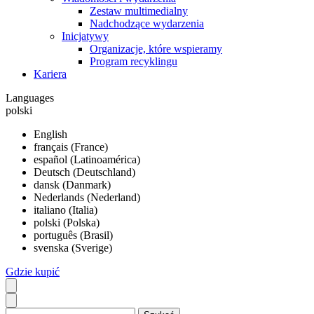
Zestaw multimedialny
Nadchodzące wydarzenia
Inicjatywy
Organizacje, które wspieramy
Program recyklingu
Kariera
Languages
polski
English
français (France)
español (Latinoamérica)
Deutsch (Deutschland)
dansk (Danmark)
Nederlands (Nederland)
italiano (Italia)
polski (Polska)
português (Brasil)
svenska (Sverige)
Gdzie kupić