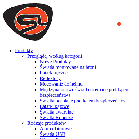
We use cookies to ensure that we provide you the best experience
on our website. By continuing to browse this website, you accept
that cookies are used to help us analyze how the website is used and
to offer you a better experience. To learn more or to find out how
you can disable cookies, you can access our
Privacy Policy
.
ACCEPT AND CLOSE
Produkty
Przeglądaj według kategorii
Nowe Produkty
Światła montowane na broni
Latarki ręczne
Reflektory
Mocowanie do hełmu
Międzynarodowe światła oceniane pod kątem
bezpieczeństwa
Światła oceniane pod kątem bezpieczeństwa
Latarki kątowe
Światła awaryjne
Światła Robocze
Rodzaje produktów
Akumulatorowe
Światła USB