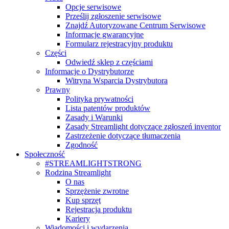
Opcje serwisowe
Prześlij zgłoszenie serwisowe
Znajdź Autoryzowane Centrum Serwisowe
Informacje gwarancyjne
Formularz rejestracyjny produktu
Części
Odwiedź sklep z częściami
Informacje o Dystrybutorze
Witryna Wsparcia Dystrybutora
Prawny
Polityka prywatności
Lista patentów produktów
Zasady i Warunki
Zasady Streamlight dotyczące zgłoszeń inventor
Zastrzeżenie dotyczące tłumaczenia
Zgodność
Społeczność
#STREAMLIGHTSTRONG
Rodzina Streamlight
O nas
Sprzężenie zwrotne
Kup sprzęt
Rejestracja produktu
Kariery
Wiadomości i wydarzenia