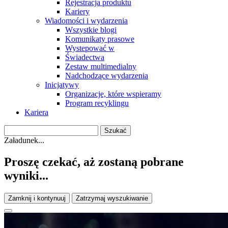
Rejestracja produktu
Kariery
Wiadomości i wydarzenia
Wszystkie blogi
Komunikaty prasowe
Wystepować w
Świadectwa
Zestaw multimedialny
Nadchodzące wydarzenia
Inicjatywy
Organizacje, które wspieramy
Program recyklingu
Kariera
Załadunek...
Proszę czekać, aż zostaną pobrane
wyniki...
Zamknij i kontynuuj
Zatrzymaj wyszukiwanie