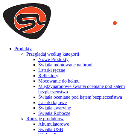
We use cookies to ensure that we provide you the best experience
on our website. By continuing to browse this website, you accept
that cookies are used to help us analyze how the website is used and
to offer you a better experience. To learn more or to find out how
you can disable cookies, you can access our
Privacy Policy
.
ACCEPT AND CLOSE
Produkty
Przeglądaj według kategorii
Nowe Produkty
Światła montowane na broni
Latarki ręczne
Reflektory
Mocowanie do hełmu
Międzynarodowe światła oceniane pod kątem
bezpieczeństwa
Światła oceniane pod kątem bezpieczeństwa
Latarki kątowe
Światła awaryjne
Światła Robocze
Rodzaje produktów
Akumulatorowe
Światła USB