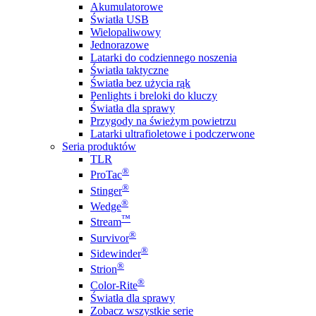
Akumulatorowe
Światła USB
Wielopaliwowy
Jednorazowe
Latarki do codziennego noszenia
Światła taktyczne
Światła bez użycia rąk
Penlights i breloki do kluczy
Światła dla sprawy
Przygody na świeżym powietrzu
Latarki ultrafioletowe i podczerwone
Seria produktów
TLR
®
ProTac
®
Stinger
®
Wedge
™
Stream
®
Survivor
®
Sidewinder
®
Strion
®
Color-Rite
Światła dla sprawy
Zobacz wszystkie serie