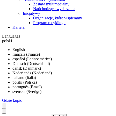
Zestaw multimedialny
Nadchodzące wydarzenia
Inicjatywy
Organizacje, które wspieramy
Program recyklingu
Kariera
Languages
polski
English
français (France)
español (Latinoamérica)
Deutsch (Deutschland)
dansk (Danmark)
Nederlands (Nederland)
italiano (Italia)
polski (Polska)
português (Brasil)
svenska (Sverige)
Gdzie kupić