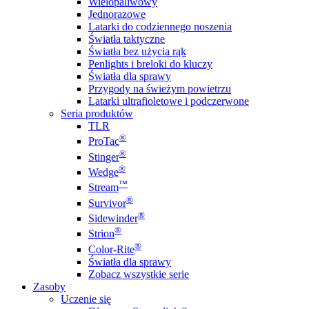
Wielopaliwowy
Jednorazowe
Latarki do codziennego noszenia
Światła taktyczne
Światła bez użycia rąk
Penlights i breloki do kluczy
Światła dla sprawy
Przygody na świeżym powietrzu
Latarki ultrafioletowe i podczerwone
Seria produktów
TLR
®
ProTac
®
Stinger
®
Wedge
™
Stream
®
Survivor
®
Sidewinder
®
Strion
®
Color-Rite
Światła dla sprawy
Zobacz wszystkie serie
Zasoby
Uczenie się