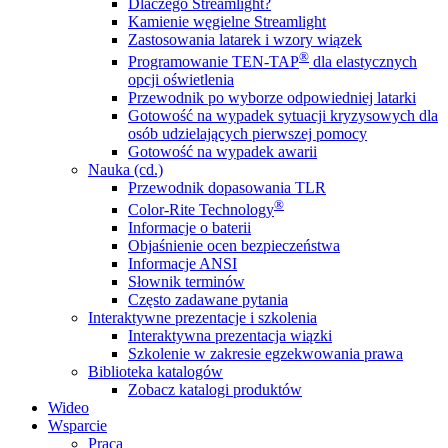
Dlaczego Streamlight?
Kamienie węgielne Streamlight
Zastosowania latarek i wzory wiązek
®
Programowanie TEN-TAP
dla elastycznych
opcji oświetlenia
Przewodnik po wyborze odpowiedniej latarki
Gotowość na wypadek sytuacji kryzysowych dla
osób udzielających pierwszej pomocy
Gotowość na wypadek awarii
Nauka (cd.)
Przewodnik dopasowania TLR
®
Color-Rite Technology
Informacje o baterii
Objaśnienie ocen bezpieczeństwa
Informacje ANSI
Słownik terminów
Często zadawane pytania
Interaktywne prezentacje i szkolenia
Interaktywna prezentacja wiązki
Szkolenie w zakresie egzekwowania prawa
Biblioteka katalogów
Zobacz katalogi produktów
Wideo
Wsparcie
Praca