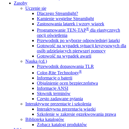
Zasoby
Uczenie się
Dlaczego Streamlight?
Kamienie węgielne Streamlight
Zastosowania latarek i wzory wiązek
®
Programowanie TEN-TAP
dla elastycznych
opcji oświetlenia
Przewodnik po wyborze odpowiedniej latarki
Gotowość na wypadek sytuacji kryzysowych dla
osób udzielających pierwszej pomocy
Gotowość na wypadek awarii
Nauka (cd.)
Przewodnik dopasowania TLR
®
Color-Rite Technology
Informacje o baterii
Objaśnienie ocen bezpieczeństwa
Informacje ANSI
Słownik terminów
Często zadawane pytania
Interaktywne prezentacje i szkolenia
Interaktywna prezentacja wiązki
Szkolenie w zakresie egzekwowania prawa
Biblioteka katalogów
Zobacz katalogi produktów