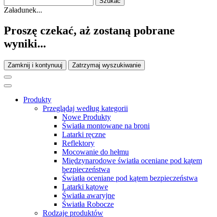
Załadunek...
Proszę czekać, aż zostaną pobrane
wyniki...
Zamknij i kontynuuj
Zatrzymaj wyszukiwanie
Produkty
Przeglądaj według kategorii
Nowe Produkty
Światła montowane na broni
Latarki ręczne
Reflektory
Mocowanie do hełmu
Międzynarodowe światła oceniane pod kątem
bezpieczeństwa
Światła oceniane pod kątem bezpieczeństwa
Latarki kątowe
Światła awaryjne
Światła Robocze
Rodzaje produktów