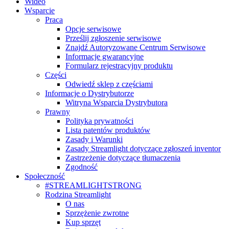
Wideo
Wsparcie
Praca
Opcje serwisowe
Prześlij zgłoszenie serwisowe
Znajdź Autoryzowane Centrum Serwisowe
Informacje gwarancyjne
Formularz rejestracyjny produktu
Części
Odwiedź sklep z częściami
Informacje o Dystrybutorze
Witryna Wsparcia Dystrybutora
Prawny
Polityka prywatności
Lista patentów produktów
Zasady i Warunki
Zasady Streamlight dotyczące zgłoszeń inventor
Zastrzeżenie dotyczące tłumaczenia
Zgodność
Społeczność
#STREAMLIGHTSTRONG
Rodzina Streamlight
O nas
Sprzężenie zwrotne
Kup sprzęt