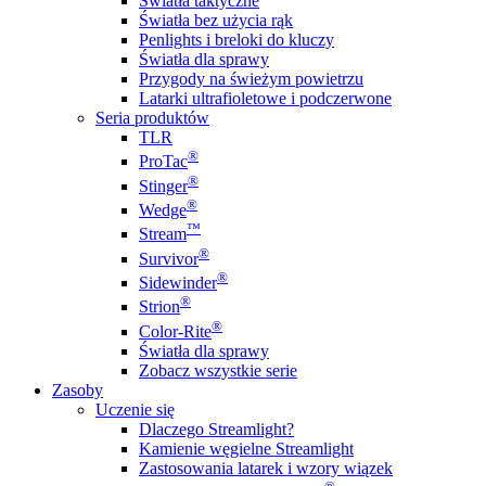
Światła taktyczne
Światła bez użycia rąk
Penlights i breloki do kluczy
Światła dla sprawy
Przygody na świeżym powietrzu
Latarki ultrafioletowe i podczerwone
Seria produktów
TLR
®
ProTac
®
Stinger
®
Wedge
™
Stream
®
Survivor
®
Sidewinder
®
Strion
®
Color-Rite
Światła dla sprawy
Zobacz wszystkie serie
Zasoby
Uczenie się
Dlaczego Streamlight?
Kamienie węgielne Streamlight
Zastosowania latarek i wzory wiązek