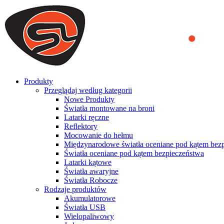
We use cookies to ensure that we provide you the best experience on o
you a better experience. To learn more or to find out how you can di
ACCEPT AND CLOSE
Produkty
Przeglądaj według kategorii
Nowe Produkty
Światła montowane na broni
Latarki ręczne
Reflektory
Mocowanie do hełmu
Międzynarodowe światła oceniane pod kątem bez
Światła oceniane pod kątem bezpieczeństwa
Latarki kątowe
Światła awaryjne
Światła Robocze
Rodzaje produktów
Akumulatorowe
Światła USB
Wielopaliwowy