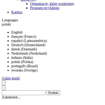
Organizacje, które wspieramy
Program recyklingu
Kariera
Languages
polski
English
français (France)
español (Latinoamérica)
Deutsch (Deutschland)
dansk (Danmark)
Nederlands (Nederland)
italiano (Italia)
polski (Polska)
português (Brasil)
svenska (Sverige)
Gdzie kupić
Załadunek...