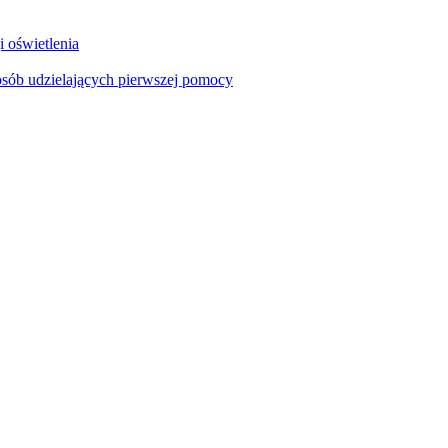
i oświetlenia
sób udzielających pierwszej pomocy