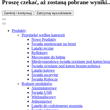
Proszę czekać, aż zostaną pobrane wyniki..
Zamknij i kontynuuj
Zatrzymaj wyszukiwanie
Produkty
Przeglądaj według kategorii
Nowe Produkty
Światła montowane na broni
Latarki ręczne
Reflektory
Mocowanie do hełmu
Międzynarodowe światła oceniane pod kątem bez
Światła oceniane pod kątem bezpieczeństwa
Latarki kątowe
Światła awaryjne
Światła Robocze
Rodzaje produktów
Akumulatorowe
Światła USB
Wielopaliwowy
Jednorazowe
Latarki do codziennego noszenia