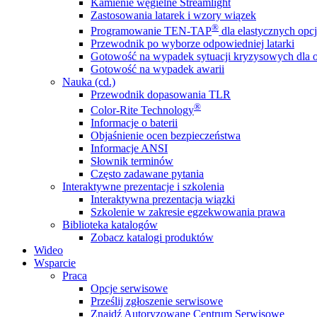
Kamienie węgielne Streamlight
Zastosowania latarek i wzory wiązek
®
Programowanie TEN-TAP
dla elastycznych opcj
Przewodnik po wyborze odpowiedniej latarki
Gotowość na wypadek sytuacji kryzysowych dla o
Gotowość na wypadek awarii
Nauka (cd.)
Przewodnik dopasowania TLR
®
Color-Rite Technology
Informacje o baterii
Objaśnienie ocen bezpieczeństwa
Informacje ANSI
Słownik terminów
Często zadawane pytania
Interaktywne prezentacje i szkolenia
Interaktywna prezentacja wiązki
Szkolenie w zakresie egzekwowania prawa
Biblioteka katalogów
Zobacz katalogi produktów
Wideo
Wsparcie
Praca
Opcje serwisowe
Prześlij zgłoszenie serwisowe
Znajdź Autoryzowane Centrum Serwisowe