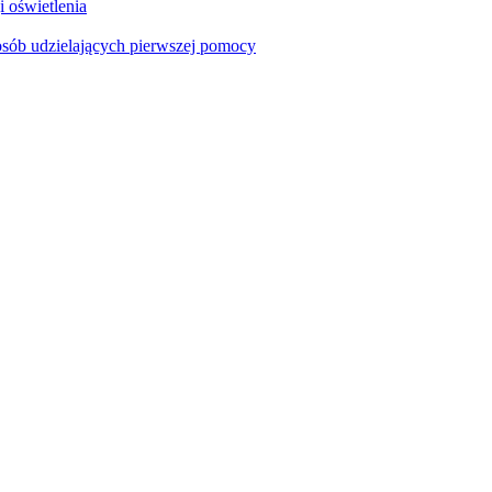
i oświetlenia
sób udzielających pierwszej pomocy