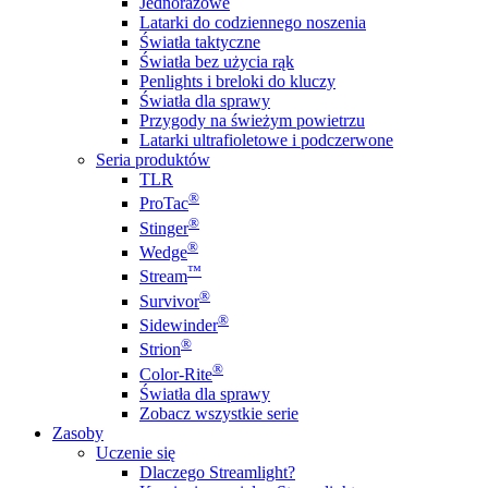
Jednorazowe
Latarki do codziennego noszenia
Światła taktyczne
Światła bez użycia rąk
Penlights i breloki do kluczy
Światła dla sprawy
Przygody na świeżym powietrzu
Latarki ultrafioletowe i podczerwone
Seria produktów
TLR
®
ProTac
®
Stinger
®
Wedge
™
Stream
®
Survivor
®
Sidewinder
®
Strion
®
Color-Rite
Światła dla sprawy
Zobacz wszystkie serie
Zasoby
Uczenie się
Dlaczego Streamlight?