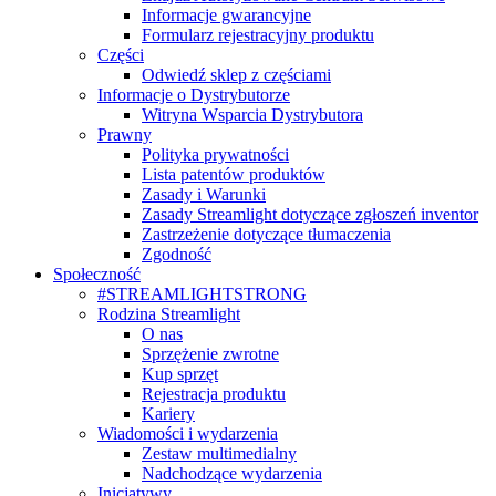
Informacje gwarancyjne
Formularz rejestracyjny produktu
Części
Odwiedź sklep z częściami
Informacje o Dystrybutorze
Witryna Wsparcia Dystrybutora
Prawny
Polityka prywatności
Lista patentów produktów
Zasady i Warunki
Zasady Streamlight dotyczące zgłoszeń inventor
Zastrzeżenie dotyczące tłumaczenia
Zgodność
Społeczność
#STREAMLIGHTSTRONG
Rodzina Streamlight
O nas
Sprzężenie zwrotne
Kup sprzęt
Rejestracja produktu
Kariery
Wiadomości i wydarzenia
Zestaw multimedialny
Nadchodzące wydarzenia
Inicjatywy