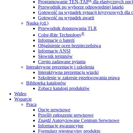
®
Programowanie TEN-TAP
dla elastycznych opcj
Przewodnik po wyborze odpowiedniej latarki
Gotowość na wypadek sytuacji kryzysowych dla o
Gotowość na wypadek awarii
Nauka (cd.)
Przewodnik dopasowania TLR
®
Color-Rite Technology
Informacje o baterii
Objaśnienie ocen bezpieczeństwa
Informacje ANSI
Słownik terminów
Często zadawane pytania
Interaktywne prezentacje i szkolenia
Interaktywna prezentacja wiązki
Szkolenie w zakresie egzekwowania prawa
Biblioteka katalogów
Zobacz katalogi produktów
Wideo
Wsparcie
Praca
Opcje serwisowe
Prześlij zgłoszenie serwisowe
Znajdź Autoryzowane Centrum Serwisowe
Informacje gwarancyjne
Formularz rejestracyjny produktu