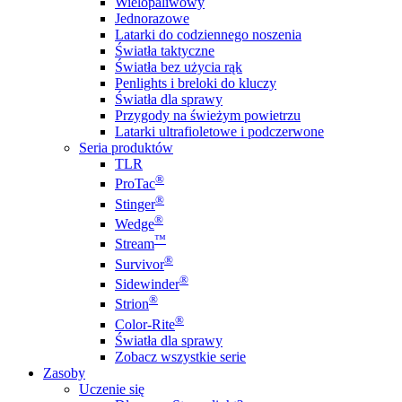
Wielopaliwowy
Jednorazowe
Latarki do codziennego noszenia
Światła taktyczne
Światła bez użycia rąk
Penlights i breloki do kluczy
Światła dla sprawy
Przygody na świeżym powietrzu
Latarki ultrafioletowe i podczerwone
Seria produktów
TLR
®
ProTac
®
Stinger
®
Wedge
™
Stream
®
Survivor
®
Sidewinder
®
Strion
®
Color-Rite
Światła dla sprawy
Zobacz wszystkie serie
Zasoby
Uczenie się