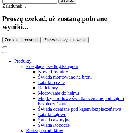
Załadunek...
Proszę czekać, aż zostaną pobrane
wyniki...
Zamknij i kontynuuj
Zatrzymaj wyszukiwanie
Produkty
Przeglądaj według kategorii
Nowe Produkty
Światła montowane na broni
Latarki ręczne
Reflektory
Mocowanie do hełmu
Międzynarodowe światła oceniane pod kątem
bezpieczeństwa
Światła oceniane pod kątem bezpieczeństwa
Latarki kątowe
Światła awaryjne
Światła Robocze
Rodzaje produktów