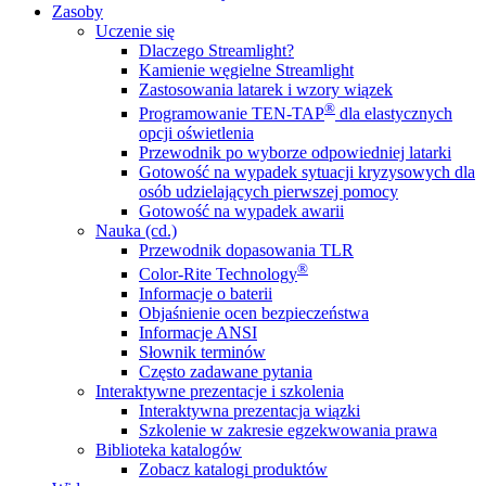
Zasoby
Uczenie się
Dlaczego Streamlight?
Kamienie węgielne Streamlight
Zastosowania latarek i wzory wiązek
®
Programowanie TEN-TAP
dla elastycznych
opcji oświetlenia
Przewodnik po wyborze odpowiedniej latarki
Gotowość na wypadek sytuacji kryzysowych dla
osób udzielających pierwszej pomocy
Gotowość na wypadek awarii
Nauka (cd.)
Przewodnik dopasowania TLR
®
Color-Rite Technology
Informacje o baterii
Objaśnienie ocen bezpieczeństwa
Informacje ANSI
Słownik terminów
Często zadawane pytania
Interaktywne prezentacje i szkolenia
Interaktywna prezentacja wiązki
Szkolenie w zakresie egzekwowania prawa
Biblioteka katalogów
Zobacz katalogi produktów