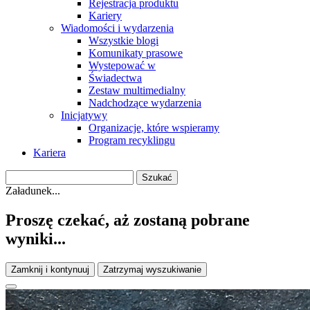
Rejestracja produktu
Kariery
Wiadomości i wydarzenia
Wszystkie blogi
Komunikaty prasowe
Wystepować w
Świadectwa
Zestaw multimedialny
Nadchodzące wydarzenia
Inicjatywy
Organizacje, które wspieramy
Program recyklingu
Kariera
Załadunek...
Proszę czekać, aż zostaną pobrane
wyniki...
Zamknij i kontynuuj
Zatrzymaj wyszukiwanie