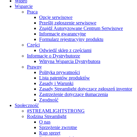
Wideo
Wsparcie
Praca
Opcje serwisowe
Prześlij zgłoszenie serwisowe
Znajdź Autoryzowane Centrum Serwisowe
Informacje gwarancyjne
Formularz rejestracyjny produktu
Części
Odwiedź sklep z częściami
Informacje o Dystrybutorze
Witryna Wsparcia Dystrybutora
Prawny
Polityka prywatności
Lista patentów produktów
Zasady i Warunki
Zasady Streamlight dotyczące zgłoszeń inventor
Zastrzeżenie dotyczące tłumaczenia
Zgodność
Społeczność
#STREAMLIGHTSTRONG
Rodzina Streamlight
O nas
Sprzężenie zwrotne
Kup sprzęt