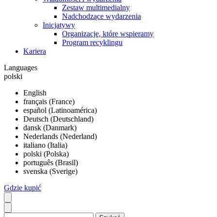
Zestaw multimedialny
Nadchodzące wydarzenia
Inicjatywy
Organizacje, które wspieramy
Program recyklingu
Kariera
Languages
polski
English
français (France)
español (Latinoamérica)
Deutsch (Deutschland)
dansk (Danmark)
Nederlands (Nederland)
italiano (Italia)
polski (Polska)
português (Brasil)
svenska (Sverige)
Gdzie kupić