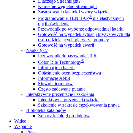
Dlaczego Streamlight?
Kamienie węgielne Streamlight
Zastosowania latarek i wzory wiązek
®
Programowanie TEN-TAP
dla elastycznych
opcji oświetlenia
Przewodnik po wyborze odpowiedniej latarki
Gotowość na wypadek sytuacji kryzysowych dla
osób udzielających pierwszej pomocy
Gotowość na wypadek awarii
Nauka (cd.)
Przewodnik dopasowania TLR
®
Color-Rite Technology
Informacje o baterii
Objaśnienie ocen bezpieczeństwa
Informacje ANSI
Słownik terminów
Często zadawane pytania
Interaktywne prezentacje i szkolenia
Interaktywna prezentacja wiązki
Szkolenie w zakresie egzekwowania prawa
Biblioteka katalogów
Zobacz katalogi produktów
Wideo
Wsparcie
Praca