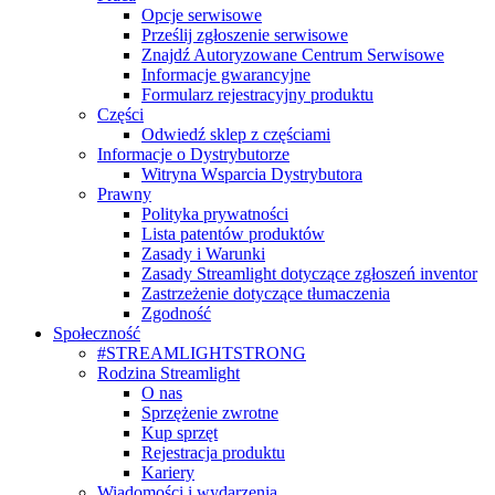
Opcje serwisowe
Prześlij zgłoszenie serwisowe
Znajdź Autoryzowane Centrum Serwisowe
Informacje gwarancyjne
Formularz rejestracyjny produktu
Części
Odwiedź sklep z częściami
Informacje o Dystrybutorze
Witryna Wsparcia Dystrybutora
Prawny
Polityka prywatności
Lista patentów produktów
Zasady i Warunki
Zasady Streamlight dotyczące zgłoszeń inventor
Zastrzeżenie dotyczące tłumaczenia
Zgodność
Społeczność
#STREAMLIGHTSTRONG
Rodzina Streamlight
O nas
Sprzężenie zwrotne
Kup sprzęt
Rejestracja produktu
Kariery
Wiadomości i wydarzenia