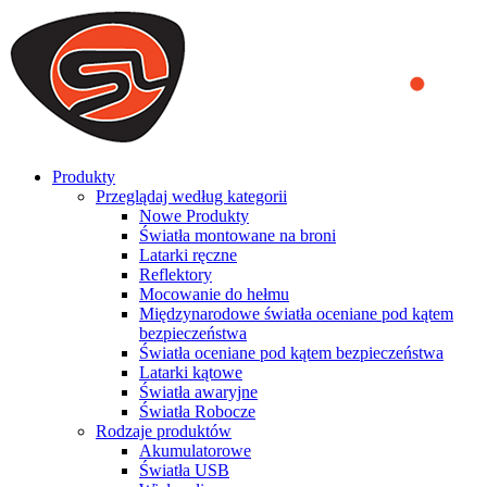
We use cookies to ensure that we provide you the best experience
on our website. By continuing to browse this website, you accept
that cookies are used to help us analyze how the website is used and
to offer you a better experience. To learn more or to find out how
you can disable cookies, you can access our
Privacy Policy
.
ACCEPT AND CLOSE
Produkty
Przeglądaj według kategorii
Nowe Produkty
Światła montowane na broni
Latarki ręczne
Reflektory
Mocowanie do hełmu
Międzynarodowe światła oceniane pod kątem
bezpieczeństwa
Światła oceniane pod kątem bezpieczeństwa
Latarki kątowe
Światła awaryjne
Światła Robocze
Rodzaje produktów
Akumulatorowe
Światła USB