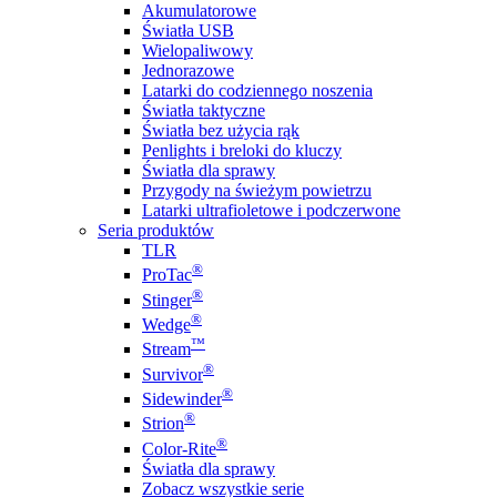
Akumulatorowe
Światła USB
Wielopaliwowy
Jednorazowe
Latarki do codziennego noszenia
Światła taktyczne
Światła bez użycia rąk
Penlights i breloki do kluczy
Światła dla sprawy
Przygody na świeżym powietrzu
Latarki ultrafioletowe i podczerwone
Seria produktów
TLR
®
ProTac
®
Stinger
®
Wedge
™
Stream
®
Survivor
®
Sidewinder
®
Strion
®
Color-Rite
Światła dla sprawy
Zobacz wszystkie serie