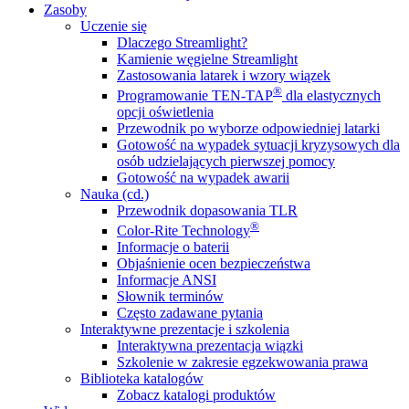
Zasoby
Uczenie się
Dlaczego Streamlight?
Kamienie węgielne Streamlight
Zastosowania latarek i wzory wiązek
®
Programowanie TEN-TAP
dla elastycznych
opcji oświetlenia
Przewodnik po wyborze odpowiedniej latarki
Gotowość na wypadek sytuacji kryzysowych dla
osób udzielających pierwszej pomocy
Gotowość na wypadek awarii
Nauka (cd.)
Przewodnik dopasowania TLR
®
Color-Rite Technology
Informacje o baterii
Objaśnienie ocen bezpieczeństwa
Informacje ANSI
Słownik terminów
Często zadawane pytania
Interaktywne prezentacje i szkolenia
Interaktywna prezentacja wiązki
Szkolenie w zakresie egzekwowania prawa
Biblioteka katalogów
Zobacz katalogi produktów