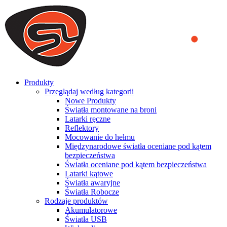
We use cookies to ensure that we provide you the best experience
on our website. By continuing to browse this website, you accept
that cookies are used to help us analyze how the website is used and
to offer you a better experience. To learn more or to find out how
you can disable cookies, you can access our
Privacy Policy
.
ACCEPT AND CLOSE
Produkty
Przeglądaj według kategorii
Nowe Produkty
Światła montowane na broni
Latarki ręczne
Reflektory
Mocowanie do hełmu
Międzynarodowe światła oceniane pod kątem
bezpieczeństwa
Światła oceniane pod kątem bezpieczeństwa
Latarki kątowe
Światła awaryjne
Światła Robocze
Rodzaje produktów
Akumulatorowe
Światła USB