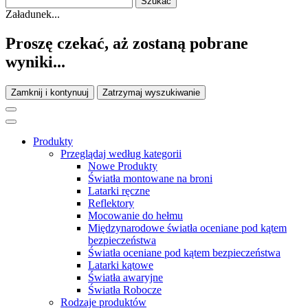
Załadunek...
Proszę czekać, aż zostaną pobrane
wyniki...
Zamknij i kontynuuj
Zatrzymaj wyszukiwanie
Produkty
Przeglądaj według kategorii
Nowe Produkty
Światła montowane na broni
Latarki ręczne
Reflektory
Mocowanie do hełmu
Międzynarodowe światła oceniane pod kątem
bezpieczeństwa
Światła oceniane pod kątem bezpieczeństwa
Latarki kątowe
Światła awaryjne
Światła Robocze
Rodzaje produktów