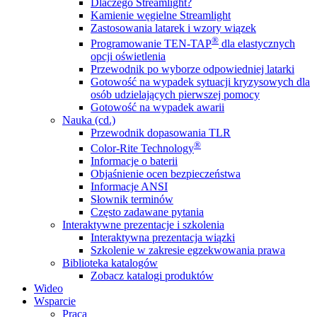
Dlaczego Streamlight?
Kamienie węgielne Streamlight
Zastosowania latarek i wzory wiązek
®
Programowanie TEN-TAP
dla elastycznych
opcji oświetlenia
Przewodnik po wyborze odpowiedniej latarki
Gotowość na wypadek sytuacji kryzysowych dla
osób udzielających pierwszej pomocy
Gotowość na wypadek awarii
Nauka (cd.)
Przewodnik dopasowania TLR
®
Color-Rite Technology
Informacje o baterii
Objaśnienie ocen bezpieczeństwa
Informacje ANSI
Słownik terminów
Często zadawane pytania
Interaktywne prezentacje i szkolenia
Interaktywna prezentacja wiązki
Szkolenie w zakresie egzekwowania prawa
Biblioteka katalogów
Zobacz katalogi produktów
Wideo
Wsparcie
Praca