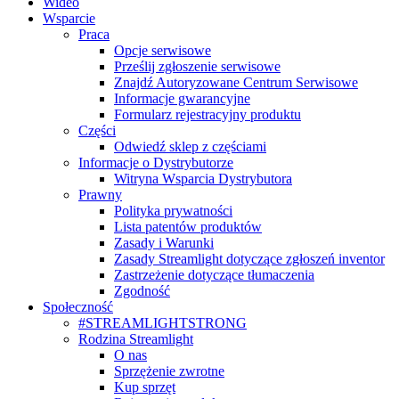
Wideo
Wsparcie
Praca
Opcje serwisowe
Prześlij zgłoszenie serwisowe
Znajdź Autoryzowane Centrum Serwisowe
Informacje gwarancyjne
Formularz rejestracyjny produktu
Części
Odwiedź sklep z częściami
Informacje o Dystrybutorze
Witryna Wsparcia Dystrybutora
Prawny
Polityka prywatności
Lista patentów produktów
Zasady i Warunki
Zasady Streamlight dotyczące zgłoszeń inventor
Zastrzeżenie dotyczące tłumaczenia
Zgodność
Społeczność
#STREAMLIGHTSTRONG
Rodzina Streamlight
O nas
Sprzężenie zwrotne
Kup sprzęt