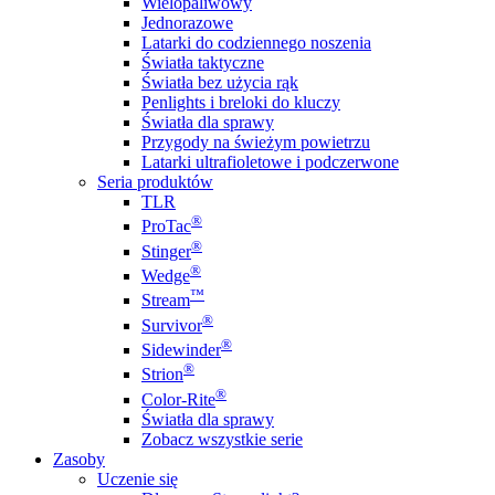
Wielopaliwowy
Jednorazowe
Latarki do codziennego noszenia
Światła taktyczne
Światła bez użycia rąk
Penlights i breloki do kluczy
Światła dla sprawy
Przygody na świeżym powietrzu
Latarki ultrafioletowe i podczerwone
Seria produktów
TLR
®
ProTac
®
Stinger
®
Wedge
™
Stream
®
Survivor
®
Sidewinder
®
Strion
®
Color-Rite
Światła dla sprawy
Zobacz wszystkie serie
Zasoby
Uczenie się