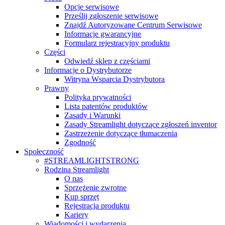
Opcje serwisowe
Prześlij zgłoszenie serwisowe
Znajdź Autoryzowane Centrum Serwisowe
Informacje gwarancyjne
Formularz rejestracyjny produktu
Części
Odwiedź sklep z częściami
Informacje o Dystrybutorze
Witryna Wsparcia Dystrybutora
Prawny
Polityka prywatności
Lista patentów produktów
Zasady i Warunki
Zasady Streamlight dotyczące zgłoszeń inventor
Zastrzeżenie dotyczące tłumaczenia
Zgodność
Społeczność
#STREAMLIGHTSTRONG
Rodzina Streamlight
O nas
Sprzężenie zwrotne
Kup sprzęt
Rejestracja produktu
Kariery
Wiadomości i wydarzenia