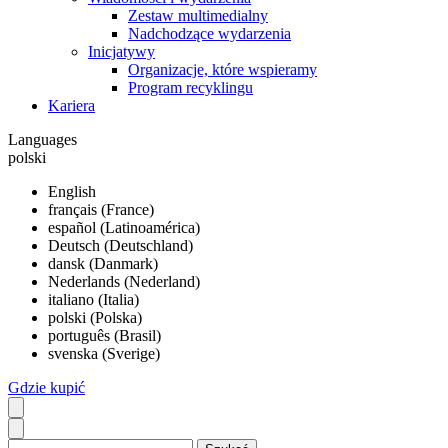
Zestaw multimedialny
Nadchodzące wydarzenia
Inicjatywy
Organizacje, które wspieramy
Program recyklingu
Kariera
Languages
polski
English
français (France)
español (Latinoamérica)
Deutsch (Deutschland)
dansk (Danmark)
Nederlands (Nederland)
italiano (Italia)
polski (Polska)
português (Brasil)
svenska (Sverige)
Gdzie kupić