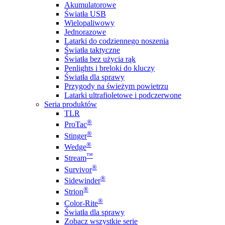
Akumulatorowe
Światła USB
Wielopaliwowy
Jednorazowe
Latarki do codziennego noszenia
Światła taktyczne
Światła bez użycia rąk
Penlights i breloki do kluczy
Światła dla sprawy
Przygody na świeżym powietrzu
Latarki ultrafioletowe i podczerwone
Seria produktów
TLR
®
ProTac
®
Stinger
®
Wedge
™
Stream
®
Survivor
®
Sidewinder
®
Strion
®
Color-Rite
Światła dla sprawy
Zobacz wszystkie serie