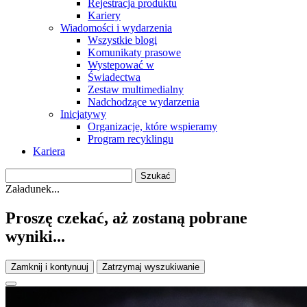
Rejestracja produktu
Kariery
Wiadomości i wydarzenia
Wszystkie blogi
Komunikaty prasowe
Wystepować w
Świadectwa
Zestaw multimedialny
Nadchodzące wydarzenia
Inicjatywy
Organizacje, które wspieramy
Program recyklingu
Kariera
Załadunek...
Proszę czekać, aż zostaną pobrane
wyniki...
Zamknij i kontynuuj
Zatrzymaj wyszukiwanie