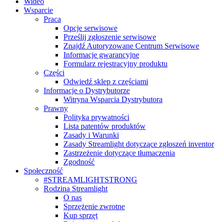
Wideo
Wsparcie
Praca
Opcje serwisowe
Prześlij zgłoszenie serwisowe
Znajdź Autoryzowane Centrum Serwisowe
Informacje gwarancyjne
Formularz rejestracyjny produktu
Części
Odwiedź sklep z częściami
Informacje o Dystrybutorze
Witryna Wsparcia Dystrybutora
Prawny
Polityka prywatności
Lista patentów produktów
Zasady i Warunki
Zasady Streamlight dotyczące zgłoszeń inventor
Zastrzeżenie dotyczące tłumaczenia
Zgodność
Społeczność
#STREAMLIGHTSTRONG
Rodzina Streamlight
O nas
Sprzężenie zwrotne
Kup sprzęt