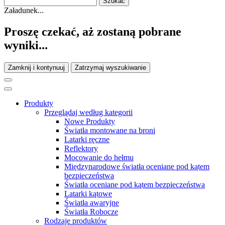
Załadunek...
Proszę czekać, aż zostaną pobrane
wyniki...
Zamknij i kontynuuj
Zatrzymaj wyszukiwanie
Produkty
Przeglądaj według kategorii
Nowe Produkty
Światła montowane na broni
Latarki ręczne
Reflektory
Mocowanie do hełmu
Międzynarodowe światła oceniane pod kątem
bezpieczeństwa
Światła oceniane pod kątem bezpieczeństwa
Latarki kątowe
Światła awaryjne
Światła Robocze
Rodzaje produktów