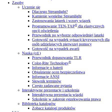
Zasoby
Uczenie się
Dlaczego Streamlight?
Kamienie węgielne Streamlight
Zastosowania latarek i wzory wiązek
®
Programowanie TEN-TAP
dla elastycznych
opcji oświetlenia
Przewodnik po wyborze odpowiedniej latarki
Gotowość na wypadek sytuacji kryzysowych dla
osób udzielających pierwszej pomocy
Gotowość na wypadek awarii
Nauka (cd.)
Przewodnik dopasowania TLR
®
Color-Rite Technology
Informacje o baterii
Objaśnienie ocen bezpieczeństwa
Informacje ANSI
Słownik terminów
Często zadawane pytania
Interaktywne prezentacje i szkolenia
Interaktywna prezentacja wiązki
Szkolenie w zakresie egzekwowania prawa
Biblioteka katalogów
Zobacz katalogi produktów