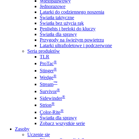
Wielopaliwowy
Jednorazowe
Latarki do codziennego noszenia
Światła taktyczne
Światła bez użycia rąk
Penlights i breloki do kluczy
Światła dla sprawy
Przygody na świeżym powietrzu
Latarki ultrafioletowe i podczerwone
Seria produktów
TLR
®
ProTac
®
Stinger
®
Wedge
™
Stream
®
Survivor
®
Sidewinder
®
Strion
®
Color-Rite
Światła dla sprawy
Zobacz wszystkie serie
Zasoby
Uczenie się