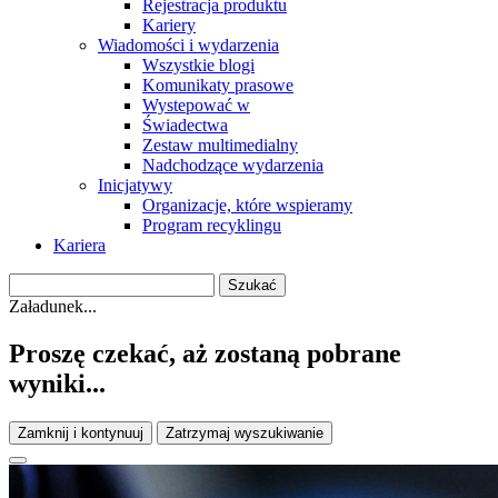
Rejestracja produktu
Kariery
Wiadomości i wydarzenia
Wszystkie blogi
Komunikaty prasowe
Wystepować w
Świadectwa
Zestaw multimedialny
Nadchodzące wydarzenia
Inicjatywy
Organizacje, które wspieramy
Program recyklingu
Kariera
Załadunek...
Proszę czekać, aż zostaną pobrane
wyniki...
Zamknij i kontynuuj
Zatrzymaj wyszukiwanie