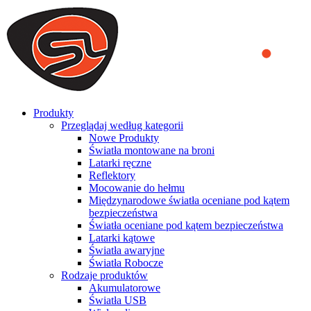
We use cookies to ensure that we provide you the best experience
on our website. By continuing to browse this website, you accept
that cookies are used to help us analyze how the website is used and
to offer you a better experience. To learn more or to find out how
you can disable cookies, you can access our
Privacy Policy
.
ACCEPT AND CLOSE
Produkty
Przeglądaj według kategorii
Nowe Produkty
Światła montowane na broni
Latarki ręczne
Reflektory
Mocowanie do hełmu
Międzynarodowe światła oceniane pod kątem
bezpieczeństwa
Światła oceniane pod kątem bezpieczeństwa
Latarki kątowe
Światła awaryjne
Światła Robocze
Rodzaje produktów
Akumulatorowe
Światła USB