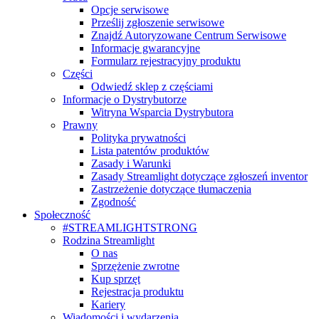
Opcje serwisowe
Prześlij zgłoszenie serwisowe
Znajdź Autoryzowane Centrum Serwisowe
Informacje gwarancyjne
Formularz rejestracyjny produktu
Części
Odwiedź sklep z częściami
Informacje o Dystrybutorze
Witryna Wsparcia Dystrybutora
Prawny
Polityka prywatności
Lista patentów produktów
Zasady i Warunki
Zasady Streamlight dotyczące zgłoszeń inventor
Zastrzeżenie dotyczące tłumaczenia
Zgodność
Społeczność
#STREAMLIGHTSTRONG
Rodzina Streamlight
O nas
Sprzężenie zwrotne
Kup sprzęt
Rejestracja produktu
Kariery
Wiadomości i wydarzenia