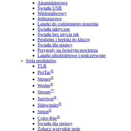
Akumulatorowe
Światła USB
Wielopaliwowy
Jednorazowe
Latarki do codziennego noszenia
Światła taktyczne
Światła bez użycia rąk
Penlights i breloki do kluczy
Światła dla sprawy
Przygody na świeżym powietrzu
Latarki ultrafioletowe i podczerwone
Seria produktów
TLR
®
ProTac
®
Stinger
®
Wedge
™
Stream
®
Survivor
®
Sidewinder
®
Strion
®
Color-Rite
Światła dla sprawy
Zobacz wszystkie serie