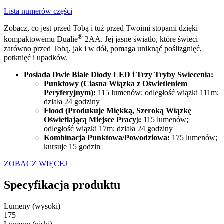
Lista numerów części
Zobacz, co jest przed Tobą i tuż przed Twoimi stopami dzięki
®
kompaktowemu Dualie
2AA. Jej jasne światło, które świeci
zarówno przed Tobą, jak i w dół, pomaga uniknąć poślizgnięć,
potknięć i upadków.
Posiada Dwie Białe Diody LED i Trzy Tryby Swiecenia:
Punktowy (Ciasna Wiązka z Oświetleniem
Peryferyjnym):
115 lumenów; odległość wiązki 111m;
działa 24 godziny
Flood (Produkuje Miękką, Szeroką Wiązkę
Oświetlającą Miejsce Pracy):
115 lumenów;
odległość wiązki 17m; działa 24 godziny
Kombinacja Punktowa/Powodziowa:
175 lumenów;
kursuje 15 godzin
ZOBACZ WIĘCEJ
Specyfikacja produktu
Lumeny (wysoki)
175