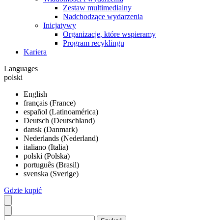
Zestaw multimedialny
Nadchodzące wydarzenia
Inicjatywy
Organizacje, które wspieramy
Program recyklingu
Kariera
Languages
polski
English
français (France)
español (Latinoamérica)
Deutsch (Deutschland)
dansk (Danmark)
Nederlands (Nederland)
italiano (Italia)
polski (Polska)
português (Brasil)
svenska (Sverige)
Gdzie kupić