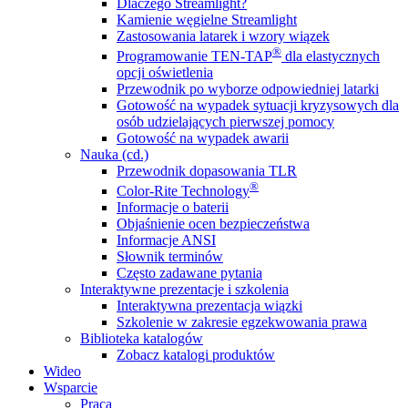
Dlaczego Streamlight?
Kamienie węgielne Streamlight
Zastosowania latarek i wzory wiązek
®
Programowanie TEN-TAP
dla elastycznych
opcji oświetlenia
Przewodnik po wyborze odpowiedniej latarki
Gotowość na wypadek sytuacji kryzysowych dla
osób udzielających pierwszej pomocy
Gotowość na wypadek awarii
Nauka (cd.)
Przewodnik dopasowania TLR
®
Color-Rite Technology
Informacje o baterii
Objaśnienie ocen bezpieczeństwa
Informacje ANSI
Słownik terminów
Często zadawane pytania
Interaktywne prezentacje i szkolenia
Interaktywna prezentacja wiązki
Szkolenie w zakresie egzekwowania prawa
Biblioteka katalogów
Zobacz katalogi produktów
Wideo
Wsparcie
Praca