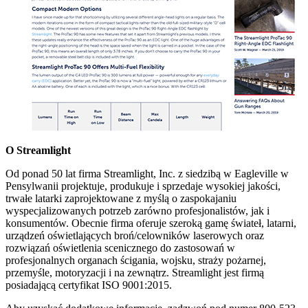
O Streamlight
Od ponad 50 lat firma Streamlight, Inc. z siedzibą w Eagleville w
Pensylwanii projektuje, produkuje i sprzedaje wysokiej jakości,
trwałe latarki zaprojektowane z myślą o zaspokajaniu
wyspecjalizowanych potrzeb zarówno profesjonalistów, jak i
konsumentów. Obecnie firma oferuje szeroką gamę świateł, latarni,
urządzeń oświetlających broń/celowników laserowych oraz
rozwiązań oświetlenia scenicznego do zastosowań w
profesjonalnych organach ścigania, wojsku, straży pożarnej,
przemyśle, motoryzacji i na zewnątrz. Streamlight jest firmą
posiadającą certyfikat ISO 9001:2015.