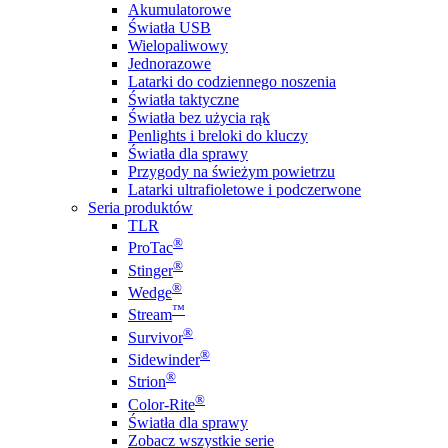
Akumulatorowe
Światła USB
Wielopaliwowy
Jednorazowe
Latarki do codziennego noszenia
Światła taktyczne
Światła bez użycia rąk
Penlights i breloki do kluczy
Światła dla sprawy
Przygody na świeżym powietrzu
Latarki ultrafioletowe i podczerwone
Seria produktów
TLR
®
ProTac
®
Stinger
®
Wedge
™
Stream
®
Survivor
®
Sidewinder
®
Strion
®
Color-Rite
Światła dla sprawy
Zobacz wszystkie serie