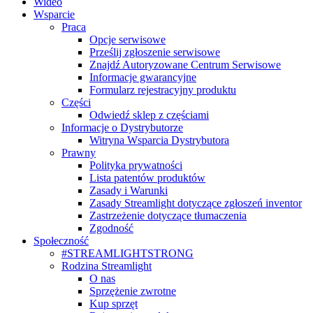
Wideo
Wsparcie
Praca
Opcje serwisowe
Prześlij zgłoszenie serwisowe
Znajdź Autoryzowane Centrum Serwisowe
Informacje gwarancyjne
Formularz rejestracyjny produktu
Części
Odwiedź sklep z częściami
Informacje o Dystrybutorze
Witryna Wsparcia Dystrybutora
Prawny
Polityka prywatności
Lista patentów produktów
Zasady i Warunki
Zasady Streamlight dotyczące zgłoszeń inventor
Zastrzeżenie dotyczące tłumaczenia
Zgodność
Społeczność
#STREAMLIGHTSTRONG
Rodzina Streamlight
O nas
Sprzężenie zwrotne
Kup sprzęt