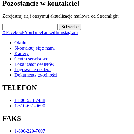
Pozostańcie w kontakcie!
Zarejestruj się i otrzymuj aktualizacje mailowe od Streamlight.
Subscribe
X
Facebook
YouTube
LinkedIn
Instagram
Około
Skontaktuj się z nami
Kariery
Centra serwisowe
Lokalizator dealerów
Logowanie dealera
Dokumenty zgodności
TELEFON
1-800-523-7488
1-610-631-0600
FAKS
1-800-220-7007