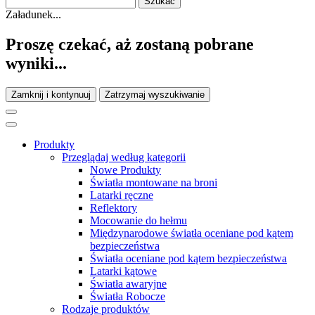
Załadunek...
Proszę czekać, aż zostaną pobrane
wyniki...
Zamknij i kontynuuj
Zatrzymaj wyszukiwanie
Produkty
Przeglądaj według kategorii
Nowe Produkty
Światła montowane na broni
Latarki ręczne
Reflektory
Mocowanie do hełmu
Międzynarodowe światła oceniane pod kątem
bezpieczeństwa
Światła oceniane pod kątem bezpieczeństwa
Latarki kątowe
Światła awaryjne
Światła Robocze
Rodzaje produktów