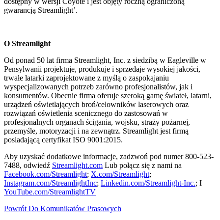
dostępny w wersji Coyote i jest objęty roczną ograniczoną
gwarancją Streamlight’.
O Streamlight
Od ponad 50 lat firma Streamlight, Inc. z siedzibą w Eagleville w
Pensylwanii projektuje, produkuje i sprzedaje wysokiej jakości,
trwałe latarki zaprojektowane z myślą o zaspokajaniu
wyspecjalizowanych potrzeb zarówno profesjonalistów, jak i
konsumentów. Obecnie firma oferuje szeroką gamę świateł, latarni,
urządzeń oświetlających broń/celowników laserowych oraz
rozwiązań oświetlenia scenicznego do zastosowań w
profesjonalnych organach ścigania, wojsku, straży pożarnej,
przemyśle, motoryzacji i na zewnątrz. Streamlight jest firmą
posiadającą certyfikat ISO 9001:2015.
Aby uzyskać dodatkowe informacje, zadzwoń pod numer 800-523-
7488, odwiedź
Streamlight.com
Lub połącz się z nami na
Facebook.com/Streamlight
;
X.com/Streamlight
;
Instagram.com/StreamlightInc
;
Linkedin.com/Streamlight-Inc.
; I
YouTube.com/StreamlightTV
Powrót Do Komunikatów Prasowych