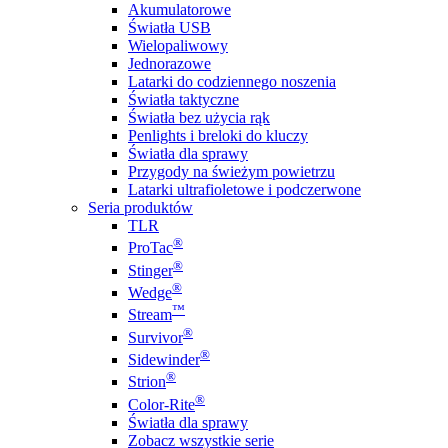
Akumulatorowe
Światła USB
Wielopaliwowy
Jednorazowe
Latarki do codziennego noszenia
Światła taktyczne
Światła bez użycia rąk
Penlights i breloki do kluczy
Światła dla sprawy
Przygody na świeżym powietrzu
Latarki ultrafioletowe i podczerwone
Seria produktów
TLR
®
ProTac
®
Stinger
®
Wedge
™
Stream
®
Survivor
®
Sidewinder
®
Strion
®
Color-Rite
Światła dla sprawy
Zobacz wszystkie serie