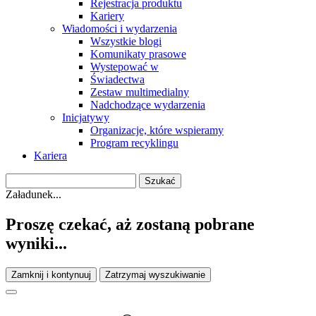
Rejestracja produktu
Kariery
Wiadomości i wydarzenia
Wszystkie blogi
Komunikaty prasowe
Wystepować w
Świadectwa
Zestaw multimedialny
Nadchodzące wydarzenia
Inicjatywy
Organizacje, które wspieramy
Program recyklingu
Kariera
Załadunek...
Proszę czekać, aż zostaną pobrane
wyniki...
Zamknij i kontynuuj
Zatrzymaj wyszukiwanie