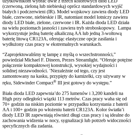
użytkownikom wybrać dwie z trzech kolorowych diod LED
(czerwoną, zieloną lub niebieską) oprócz standardowych wyjść
białych i podczerwieni (IR). Model wojskowy zawiera diody LED
białe, czerwone, niebieskie i IR, natomiast model lotniczy zawiera
diody LED białe, zielone, czerwone i IR. Każda dioda LED działa
na wielu poziomach jasności i zawiera tryb stroboskopowy. Lampa
wykorzystuje jedną baterię alkaliczną AA lub jedną 3-woltową
baterię litową CR123A, oferując elastyczne opcje zasilania i
wydłużony czas pracy w ekstremalnych warunkach.
“Zaprojektowaliśmy tę lampę z myślą o wszechstronności,”
powiedział Michael F. Dineen, Prezes Streamlight. “Oferuje potężne
połączenie kompaktowej konstrukcji, wysokiej wydajności i
solidnej niezawodności. ’Niezależnie od tego, czy jest
zamontowany na kasku, przypięty do kamizelki, czy używany w
®
ręku, Sidewinder Compact
III jest gotowy do występu.”
Biała dioda LED zapewnia’do 275 lumenów i 3,200 kandeli na
High przy odległości wiązki 113 metrów. Czas pracy waha się od
70+ godzin na niskim poziomie w przypadku korzystania z baterii
AA i 100+ godzin po włożeniu baterii CR123A. Kolor światła’i
diody LED IR zapewniają również długi czas pracy i są idealne do
zachowania widzenia w nocy, sygnalizacji lub potrzeb widoczności
specyficznych dla zadania.