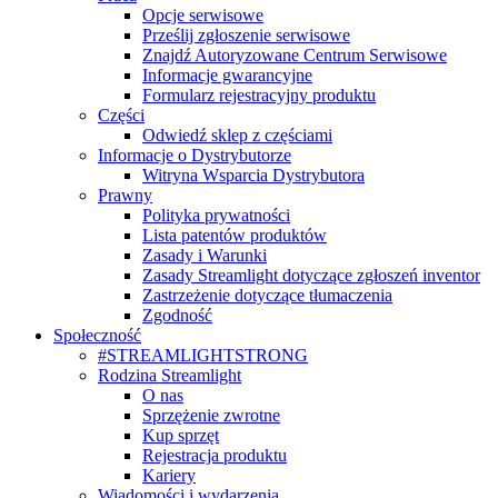
Opcje serwisowe
Prześlij zgłoszenie serwisowe
Znajdź Autoryzowane Centrum Serwisowe
Informacje gwarancyjne
Formularz rejestracyjny produktu
Części
Odwiedź sklep z częściami
Informacje o Dystrybutorze
Witryna Wsparcia Dystrybutora
Prawny
Polityka prywatności
Lista patentów produktów
Zasady i Warunki
Zasady Streamlight dotyczące zgłoszeń inventor
Zastrzeżenie dotyczące tłumaczenia
Zgodność
Społeczność
#STREAMLIGHTSTRONG
Rodzina Streamlight
O nas
Sprzężenie zwrotne
Kup sprzęt
Rejestracja produktu
Kariery
Wiadomości i wydarzenia