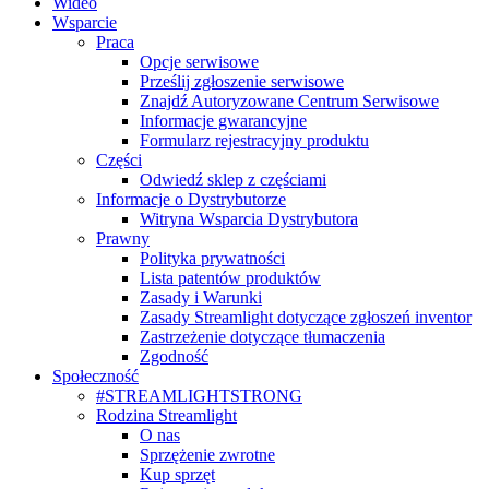
Wideo
Wsparcie
Praca
Opcje serwisowe
Prześlij zgłoszenie serwisowe
Znajdź Autoryzowane Centrum Serwisowe
Informacje gwarancyjne
Formularz rejestracyjny produktu
Części
Odwiedź sklep z częściami
Informacje o Dystrybutorze
Witryna Wsparcia Dystrybutora
Prawny
Polityka prywatności
Lista patentów produktów
Zasady i Warunki
Zasady Streamlight dotyczące zgłoszeń inventor
Zastrzeżenie dotyczące tłumaczenia
Zgodność
Społeczność
#STREAMLIGHTSTRONG
Rodzina Streamlight
O nas
Sprzężenie zwrotne
Kup sprzęt