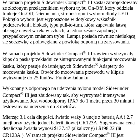
®
W ramach projektu Sidewinder Compact
III został zaprojektowany
ze złożonym przełącznikiem wyboru trybu On-Off, który oddziela
funkcje On-Off, ściemniania, stroboskopu i wyboru diody LED.
Pokrętło wyboru jest wyposażone w dotykowy wskaźnik
podczerwieni i blokadę typu pull-to-turn, która zapewnia łatwą
obsługę nawet w rękawiczkach, a jednocześnie zapobiega
przypadkowym zmianom trybu. Lampa posiada również nietłukącą
się soczewkę z poliwęglanu z powłoką odporną na zarysowania.
®
W ramach projektu Sidewinder Compact
III zawiera wytrzymały
klips do paska/przekładni ze zintegrowanymi funkcjami mocowania
®
kasku, który pasuje do istniejących Sidewinder
Adaptery do
mocowania kasku. Otwór do mocowania przewodu w klipsie
wytrzymuje do 25 funtów. Funtów ładunku.
Wykonany z odpornego na uderzenia nylonu model Sidewinder
®
Compact
III jest zbudowany tak, aby wytrzymać intensywne
użytkowanie. Jest wodoodporny IPX7 do 1 metra przez 30 minut i
testowany na uderzenia do 3 metrów.
Mierząc 3,1 cala długości, światło waży 3 uncje z baterią AA i 2,7
uncji przy użyciu jednej baterii litowej CR123A. Sugerowana cena
detaliczna światła wynosi $137.47 (alkaliczny) i $198.22 (lit
®
CR123A ). W ramach projektu Sidewinder Compact
III jest