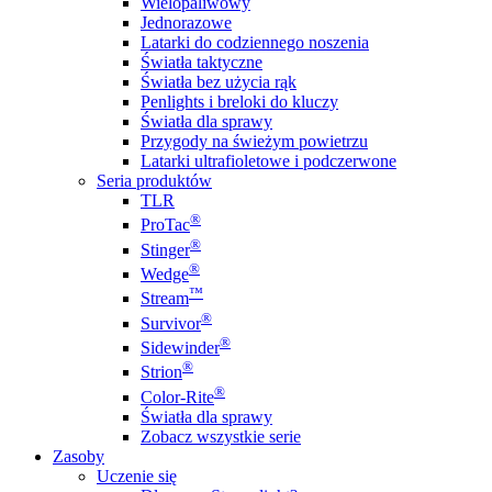
Wielopaliwowy
Jednorazowe
Latarki do codziennego noszenia
Światła taktyczne
Światła bez użycia rąk
Penlights i breloki do kluczy
Światła dla sprawy
Przygody na świeżym powietrzu
Latarki ultrafioletowe i podczerwone
Seria produktów
TLR
®
ProTac
®
Stinger
®
Wedge
™
Stream
®
Survivor
®
Sidewinder
®
Strion
®
Color-Rite
Światła dla sprawy
Zobacz wszystkie serie
Zasoby
Uczenie się