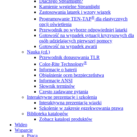
Dlaczego Streamlight?
Kamienie węgielne Streamlight
Zastosowania latarek i wzory wiązek
®
Programowanie TEN-TAP
dla elastycznych
opcji oświetlenia
Przewodnik po wyborze odpowiedniej latarki
Gotowość na wypadek sytuacji kryzysowych dla
osób udzielających pierwszej pomocy
Gotowość na wypadek awarii
Nauka (cd.)
Przewodnik dopasowania TLR
®
Color-Rite Technology
Informacje o baterii
Objaśnienie ocen bezpieczeństwa
Informacje ANSI
Słownik terminów
Często zadawane pytania
Interaktywne prezentacje i szkolenia
Interaktywna prezentacja wiązki
Szkolenie w zakresie egzekwowania prawa
Biblioteka katalogów
Zobacz katalogi produktów
Wideo
Wsparcie
Praca