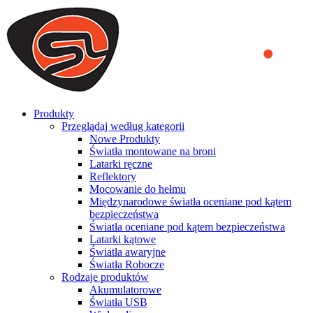
We use cookies to ensure that we provide you the best experience
on our website. By continuing to browse this website, you accept
that cookies are used to help us analyze how the website is used and
to offer you a better experience. To learn more or to find out how
you can disable cookies, you can access our
Privacy Policy
.
ACCEPT AND CLOSE
Produkty
Przeglądaj według kategorii
Nowe Produkty
Światła montowane na broni
Latarki ręczne
Reflektory
Mocowanie do hełmu
Międzynarodowe światła oceniane pod kątem
bezpieczeństwa
Światła oceniane pod kątem bezpieczeństwa
Latarki kątowe
Światła awaryjne
Światła Robocze
Rodzaje produktów
Akumulatorowe
Światła USB