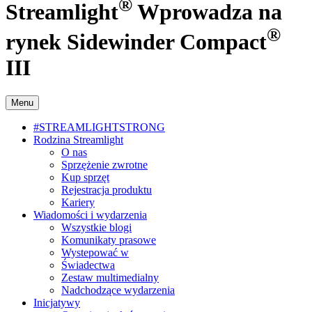
®
Streamlight
Wprowadza na
®
rynek Sidewinder Compact
III
Menu
#STREAMLIGHTSTRONG
Rodzina Streamlight
O nas
Sprzężenie zwrotne
Kup sprzęt
Rejestracja produktu
Kariery
Wiadomości i wydarzenia
Wszystkie blogi
Komunikaty prasowe
Wystepować w
Świadectwa
Zestaw multimedialny
Nadchodzące wydarzenia
Inicjatywy