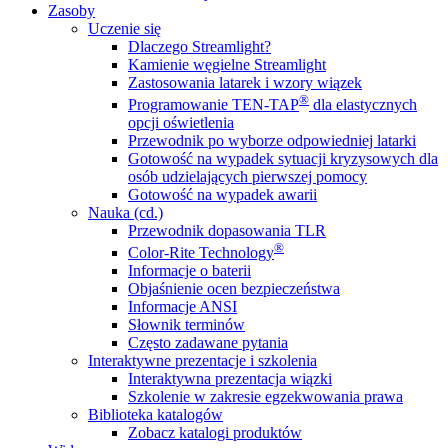
Zasoby
Uczenie się
Dlaczego Streamlight?
Kamienie węgielne Streamlight
Zastosowania latarek i wzory wiązek
®
Programowanie TEN-TAP
dla elastycznych
opcji oświetlenia
Przewodnik po wyborze odpowiedniej latarki
Gotowość na wypadek sytuacji kryzysowych dla
osób udzielających pierwszej pomocy
Gotowość na wypadek awarii
Nauka (cd.)
Przewodnik dopasowania TLR
®
Color-Rite Technology
Informacje o baterii
Objaśnienie ocen bezpieczeństwa
Informacje ANSI
Słownik terminów
Często zadawane pytania
Interaktywne prezentacje i szkolenia
Interaktywna prezentacja wiązki
Szkolenie w zakresie egzekwowania prawa
Biblioteka katalogów
Zobacz katalogi produktów