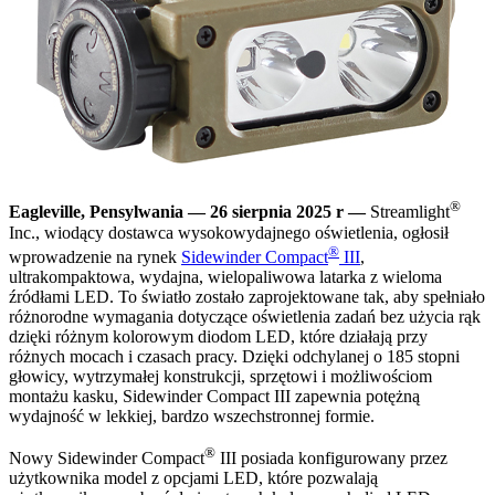
®
Eagleville, Pensylwania — 26 sierpnia 2025 r —
Streamlight
Inc., wiodący dostawca wysokowydajnego oświetlenia, ogłosił
®
wprowadzenie na rynek
Sidewinder Compact
III
,
ultrakompaktowa, wydajna, wielopaliwowa latarka z wieloma
źródłami LED. To światło zostało zaprojektowane tak, aby spełniało
różnorodne wymagania dotyczące oświetlenia zadań bez użycia rąk
dzięki różnym kolorowym diodom LED, które działają przy
różnych mocach i czasach pracy. Dzięki odchylanej o 185 stopni
głowicy, wytrzymałej konstrukcji, sprzętowi i możliwościom
montażu kasku, Sidewinder Compact III zapewnia potężną
wydajność w lekkiej, bardzo wszechstronnej formie.
®
Nowy Sidewinder Compact
III posiada konfigurowany przez
użytkownika model z opcjami LED, które pozwalają