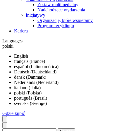
Zestaw multimedialny
Nadchodzące wydarzenia
Inicjatywy
Organizacje, które wspieramy
Program recyklingu
Kariera
Languages
polski
English
français (France)
español (Latinoamérica)
Deutsch (Deutschland)
dansk (Danmark)
Nederlands (Nederland)
italiano (Italia)
polski (Polska)
português (Brasil)
svenska (Sverige)
Gdzie kupić