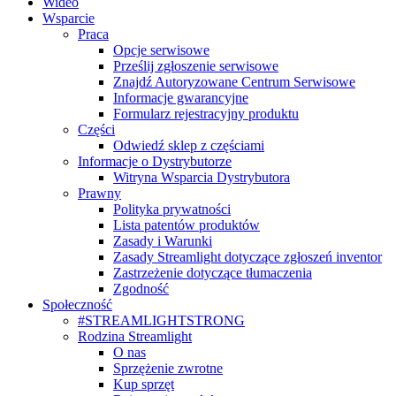
Wideo
Wsparcie
Praca
Opcje serwisowe
Prześlij zgłoszenie serwisowe
Znajdź Autoryzowane Centrum Serwisowe
Informacje gwarancyjne
Formularz rejestracyjny produktu
Części
Odwiedź sklep z częściami
Informacje o Dystrybutorze
Witryna Wsparcia Dystrybutora
Prawny
Polityka prywatności
Lista patentów produktów
Zasady i Warunki
Zasady Streamlight dotyczące zgłoszeń inventor
Zastrzeżenie dotyczące tłumaczenia
Zgodność
Społeczność
#STREAMLIGHTSTRONG
Rodzina Streamlight
O nas
Sprzężenie zwrotne
Kup sprzęt