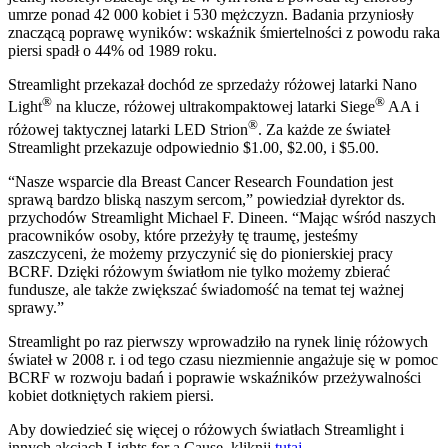
umrze ponad 42 000 kobiet i 530 mężczyzn. Badania przyniosły
znaczącą poprawę wyników: wskaźnik śmiertelności z powodu raka
piersi spadł o 44% od 1989 roku.
Streamlight przekazał dochód ze sprzedaży różowej latarki Nano
®
®
Light
na klucze, różowej ultrakompaktowej latarki Siege
AA i
®
różowej taktycznej latarki LED Strion
. Za każde ze świateł
Streamlight przekazuje odpowiednio $1.00, $2.00, i $5.00.
“Nasze wsparcie dla Breast Cancer Research Foundation jest
sprawą bardzo bliską naszym sercom,” powiedział dyrektor ds.
przychodów Streamlight Michael F. Dineen. “Mając wśród naszych
pracowników osoby, które przeżyły tę traumę, jesteśmy
zaszczyceni, że możemy przyczynić się do pionierskiej pracy
BCRF. Dzięki różowym światłom nie tylko możemy zbierać
fundusze, ale także zwiększać świadomość na temat tej ważnej
sprawy.”
Streamlight po raz pierwszy wprowadziło na rynek linię różowych
świateł w 2008 r. i od tego czasu niezmiennie angażuje się w pomoc
BCRF w rozwoju badań i poprawie wskaźników przeżywalności
kobiet dotkniętych rakiem piersi.
Aby dowiedzieć się więcej o różowych światłach Streamlight i
innych akcjach Lights for a Cause, kliknij
tutaj
.