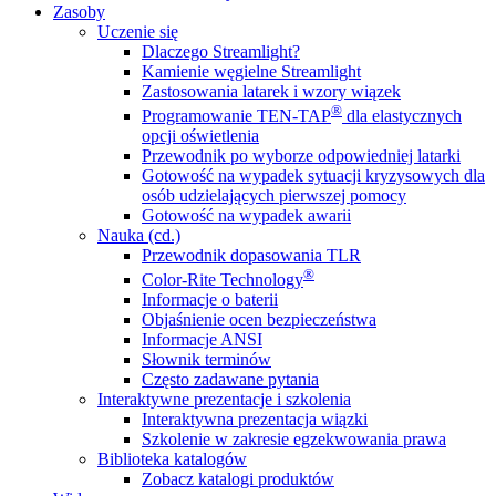
Zasoby
Uczenie się
Dlaczego Streamlight?
Kamienie węgielne Streamlight
Zastosowania latarek i wzory wiązek
®
Programowanie TEN-TAP
dla elastycznych
opcji oświetlenia
Przewodnik po wyborze odpowiedniej latarki
Gotowość na wypadek sytuacji kryzysowych dla
osób udzielających pierwszej pomocy
Gotowość na wypadek awarii
Nauka (cd.)
Przewodnik dopasowania TLR
®
Color-Rite Technology
Informacje o baterii
Objaśnienie ocen bezpieczeństwa
Informacje ANSI
Słownik terminów
Często zadawane pytania
Interaktywne prezentacje i szkolenia
Interaktywna prezentacja wiązki
Szkolenie w zakresie egzekwowania prawa
Biblioteka katalogów
Zobacz katalogi produktów