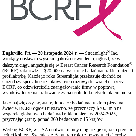
®
Eagleville, PA — 20 listopada 2024 r. —
Streamlight
Inc.,
wiodący dostawca wysokiej jakości oświetlenia, ogłosił, że w
®
dalszym ciągu angażuje się w Breast Cancer Research Foundation
(BCRF) z darowizna $20,000 na wsparcie badań nad rakiem piersi i
profilaktykę. Każdego roku Streamlight przekazuje dochód ze
sprzedaży specjalnie oznakowanych różowych świateł na rzecz
BCRF, co odzwierciedla zaangażowanie firmy w poprawę
wyników leczenia i ratowanie życia osób dotkniętych rakiem piersi.
Jako największy prywatny fundator badań nad rakiem piersi na
świecie, BCRF ogłosił niedawno, że przeznaczy $70.3 mln na
wsparcie globalnych badań nad rakiem piersi w 2024-2025,
przyznając granty ponad 260 badaczom z 15 krajów.
Według BCRF, w USA co dwie minuty diagnozuje się raka piersi u
jednej kobiety. Szacuje się, że w tym roku z powodu tej choroby