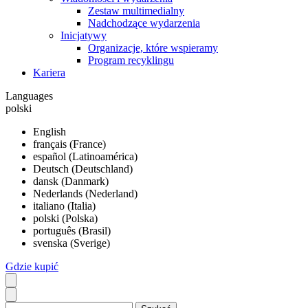
Zestaw multimedialny
Nadchodzące wydarzenia
Inicjatywy
Organizacje, które wspieramy
Program recyklingu
Kariera
Languages
polski
English
français (France)
español (Latinoamérica)
Deutsch (Deutschland)
dansk (Danmark)
Nederlands (Nederland)
italiano (Italia)
polski (Polska)
português (Brasil)
svenska (Sverige)
Gdzie kupić