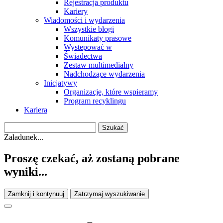
Rejestracja produktu
Kariery
Wiadomości i wydarzenia
Wszystkie blogi
Komunikaty prasowe
Wystepować w
Świadectwa
Zestaw multimedialny
Nadchodzące wydarzenia
Inicjatywy
Organizacje, które wspieramy
Program recyklingu
Kariera
Załadunek...
Proszę czekać, aż zostaną pobrane
wyniki...
Zamknij i kontynuuj
Zatrzymaj wyszukiwanie