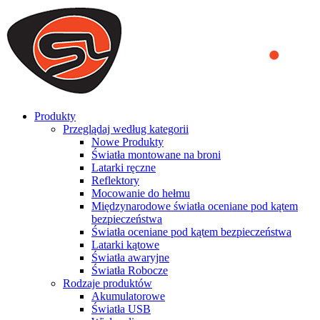
We use cookies to ensure that we provide you the best experience
on our website. By continuing to browse this website, you accept
that cookies are used to help us analyze how the website is used and
to offer you a better experience. To learn more or to find out how
you can disable cookies, you can access our
Privacy Policy
.
ACCEPT AND CLOSE
Produkty
Przeglądaj według kategorii
Nowe Produkty
Światła montowane na broni
Latarki ręczne
Reflektory
Mocowanie do hełmu
Międzynarodowe światła oceniane pod kątem
bezpieczeństwa
Światła oceniane pod kątem bezpieczeństwa
Latarki kątowe
Światła awaryjne
Światła Robocze
Rodzaje produktów
Akumulatorowe
Światła USB