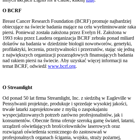
O BCRF
Breast Cancer Research Foundation (BCRF) promuje najbardziej
obiecujące na świecie badania mające na celu wyeliminowanie raka
piersi. Ponieważ została założona przez Evelyn H. Założona w
1993 roku przez Laudera organizacja BCRF zebrała ponad miliard
dolarów na badania w dziedzinie biologii nowotworów, genetyki,
profilaktyki, leczenia, przeżywalności i przerzutów, stając się jedną
z największych organizacji pozarządowych finansujących badania
nad rakiem piersi na świecie. Aby uzyskać więcej informacji na
temat BCRF, odwiedź
www.bcrf.org
.
O Streamlight
Od ponad 50 lat firma Streamlight, Inc. z siedzibą w Eagleville w
Pensylwanii projektuje, produkuje i sprzedaje wysokiej jakości,
trwałe latarki zaprojektowane z myślą o zaspokajaniu
wyspecjalizowanych potrzeb zarówno profesjonalistów, jak i
konsumentów. Obecnie firma oferuje szeroką gamę świateł, latarni,
urządzeń oświetlających broń/celowników laserowych oraz
rozwiązań oświetlenia scenicznego do zastosowań w
profesjonalnych organach ścigania, wojsku, straży pożarnej,