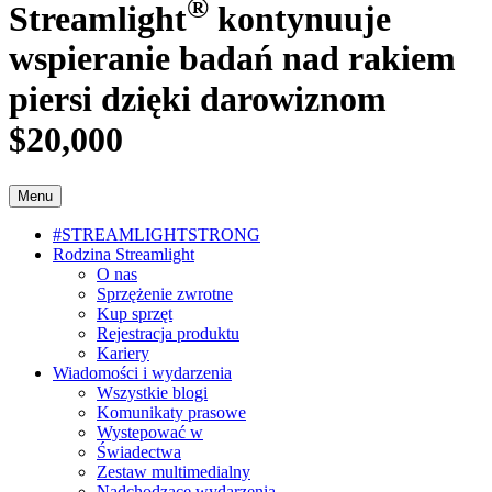
®
Streamlight
kontynuuje
wspieranie badań nad rakiem
piersi dzięki darowiznom
$20,000
Menu
#STREAMLIGHTSTRONG
Rodzina Streamlight
O nas
Sprzężenie zwrotne
Kup sprzęt
Rejestracja produktu
Kariery
Wiadomości i wydarzenia
Wszystkie blogi
Komunikaty prasowe
Wystepować w
Świadectwa
Zestaw multimedialny
Nadchodzące wydarzenia