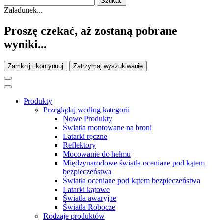
Załadunek...
Proszę czekać, aż zostaną pobrane
wyniki...
Zamknij i kontynuuj
Zatrzymaj wyszukiwanie
Produkty
Przeglądaj według kategorii
Nowe Produkty
Światła montowane na broni
Latarki ręczne
Reflektory
Mocowanie do hełmu
Międzynarodowe światła oceniane pod kątem
bezpieczeństwa
Światła oceniane pod kątem bezpieczeństwa
Latarki kątowe
Światła awaryjne
Światła Robocze
Rodzaje produktów