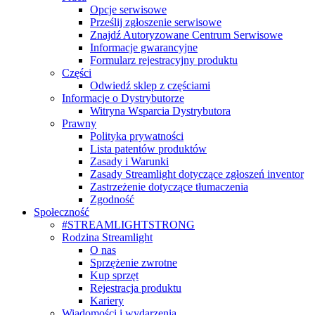
Opcje serwisowe
Prześlij zgłoszenie serwisowe
Znajdź Autoryzowane Centrum Serwisowe
Informacje gwarancyjne
Formularz rejestracyjny produktu
Części
Odwiedź sklep z częściami
Informacje o Dystrybutorze
Witryna Wsparcia Dystrybutora
Prawny
Polityka prywatności
Lista patentów produktów
Zasady i Warunki
Zasady Streamlight dotyczące zgłoszeń inventor
Zastrzeżenie dotyczące tłumaczenia
Zgodność
Społeczność
#STREAMLIGHTSTRONG
Rodzina Streamlight
O nas
Sprzężenie zwrotne
Kup sprzęt
Rejestracja produktu
Kariery
Wiadomości i wydarzenia