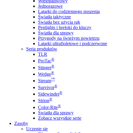
Wielopaliwowy
Jednorazowe
Latarki do codziennego noszenia
Światła taktyczne
Światła bez użycia rąk
Penlights i breloki do kluczy
Światła dla sprawy
Przygody na świeżym powietrzu
Latarki ultrafioletowe i podczerwone
Seria produktów
TLR
®
ProTac
®
Stinger
®
Wedge
™
Stream
®
Survivor
®
Sidewinder
®
Strion
®
Color-Rite
Światła dla sprawy
Zobacz wszystkie serie
Zasoby
Uczenie się