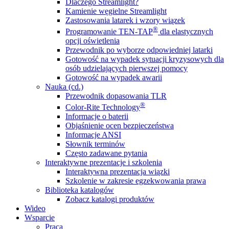
Dlaczego Streamlight?
Kamienie węgielne Streamlight
Zastosowania latarek i wzory wiązek
®
Programowanie TEN-TAP
dla elastycznych
opcji oświetlenia
Przewodnik po wyborze odpowiedniej latarki
Gotowość na wypadek sytuacji kryzysowych dla
osób udzielających pierwszej pomocy
Gotowość na wypadek awarii
Nauka (cd.)
Przewodnik dopasowania TLR
®
Color-Rite Technology
Informacje o baterii
Objaśnienie ocen bezpieczeństwa
Informacje ANSI
Słownik terminów
Często zadawane pytania
Interaktywne prezentacje i szkolenia
Interaktywna prezentacja wiązki
Szkolenie w zakresie egzekwowania prawa
Biblioteka katalogów
Zobacz katalogi produktów
Wideo
Wsparcie
Praca