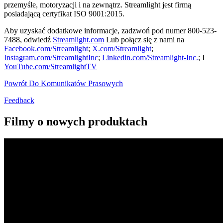
przemyśle, motoryzacji i na zewnątrz. Streamlight jest firmą
posiadającą certyfikat ISO 9001:2015.
Aby uzyskać dodatkowe informacje, zadzwoń pod numer 800-523-
7488, odwiedź
Streamlight.com
Lub połącz się z nami na
Facebook.com/Streamlight
;
X.com/Streamlight
;
Instagram.com/StreamlightInc
;
Linkedin.com/Streamlight-Inc.
; I
YouTube.com/StreamlightTV
Powrót Do Komunikatów Prasowych
Feedback
Filmy o nowych produktach