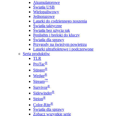
Akumulatorowe
Światła USB
Wielopaliwowy
Jednorazowe
Latarki do codziennego noszenia
Światła taktyczne
Światła bez użycia rąk
Penlights i breloki do kluczy
Światła dla sprawy
Przygody na świeżym powietrzu
Latarki ultrafioletowe i podczerwone
Seria produktów
TLR
®
ProTac
®
Stinger
®
Wedge
™
Stream
®
Survivor
®
Sidewinder
®
Strion
®
Color-Rite
Światła dla sprawy
Zobacz wszystkie serie