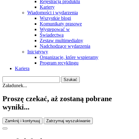
Rejestracja produktu
Kariery
Wiadomości i wydarzenia
Wszystkie blogi
Komunikaty prasowe
Wystepować w
Świadectwa
Zestaw multimedialny
Nadchodzące wydarzenia
Inicjatywy
Organizacje, które wspieramy
Program recyklingu
Kariera
Załadunek...
Proszę czekać, aż zostaną pobrane
wyniki...
Zamknij i kontynuuj
Zatrzymaj wyszukiwanie