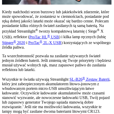
Kiedy nadchodzi sezon burzowy lub jakiekolwiek zdarzenie, które
może spowodować, że zostaniesz w ciemnościach, posiadanie pod
ręką dobrej jakości latarki może okazać się bardzo cenne. Polecam
posiadanie kilku różnych świateł zasilanych tą samą baterią. Na
®
®
przykład Streamlight
tworzy kompaktową latarnię (
Siege
X
®
USB
), reflektor (
ProTac HL
USB
) i kilka lamp ręcznych (lubię
®
®
Stinger
2020
i
ProTac
2L-X USB
) korzystających ze wspólnego
źródła paliwa.
Ta wszechstronność pozwala na zasilanie używanych świateł
jednym źródłem baterii. Jeśli zmienią się Twoje priorytety i będziesz
musiał używać wolnych rąk, masz zapasowe paliwo do zasilania
reflektora lub latarki.
®
Wszystkie te światła używają Streamlight
SL-B26
Zestaw Baterii
,
który jest zabezpieczonym akumulatorem litowo-jonowym z
wbudowanym portem micro-USB umożliwiającym łatwe
ładowanie. Oczywiście ładowanie akumulatorów może czasami
stanowić wyzwanie, ale nowoczesne ładowarki USB, Twój pojazd
lub zapasowy generator Twojego sąsiada stanowią dobre
rozwiązanie.’ Jeśli nie ma możliwości ładowania, wszystkie te
lampy mogą być zasilane dwoma bateriami litowymi CR123.