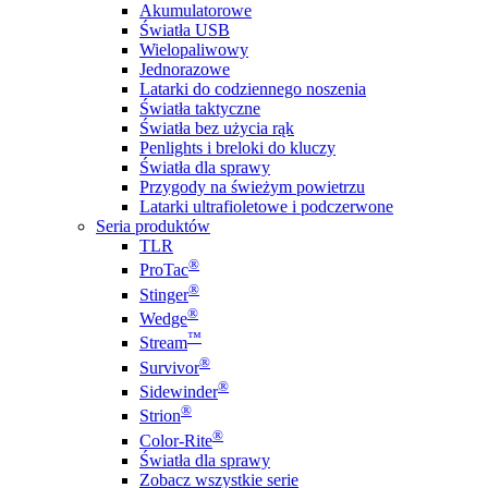
Akumulatorowe
Światła USB
Wielopaliwowy
Jednorazowe
Latarki do codziennego noszenia
Światła taktyczne
Światła bez użycia rąk
Penlights i breloki do kluczy
Światła dla sprawy
Przygody na świeżym powietrzu
Latarki ultrafioletowe i podczerwone
Seria produktów
TLR
®
ProTac
®
Stinger
®
Wedge
™
Stream
®
Survivor
®
Sidewinder
®
Strion
®
Color-Rite
Światła dla sprawy
Zobacz wszystkie serie