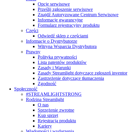
Opcje serwisowe
Prześlij zgłoszenie serwisowe
Znajdź Autoryzowane Centrum Serwisowe
Informacje gwarancyjne
Formularz rejestracyjny produktu
Części
Odwiedź sklep z częściami
Informacje o Dystrybutorze
Witryna Wsparcia Dystrybutora
Prawny
Polityka prywatności
Lista patentów produktów
Zasady i Warunki
Zasady Streamlight dotyczące zgłoszeń inventor
Zastrzeżenie dotyczące tłumaczenia
Zgodność
Społeczność
#STREAMLIGHTSTRONG
Rodzina Streamlight
O nas
Sprzężenie zwrotne
Kup sprzęt
Rejestracja produktu
Kariery
Wiadomości i wydarzenia