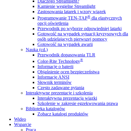
Dlaczego Streamlight?
Kamienie węgielne Streamlight
Zastosowania latarek i wzory wiązek
®
Programowanie TEN-TAP
dla elastycznych
opcji oświetlenia
Przewodnik po wyborze odpowiedniej latarki
Gotowość na wypadek sytuacji kryzysowych dla
osób udzielających pierwszej pomocy
Gotowość na wypadek awarii
Nauka (cd.)
Przewodnik dopasowania TLR
®
Color-Rite Technology
Informacje o baterii
Objaśnienie ocen bezpieczeństwa
Informacje ANSI
Słownik terminów
Często zadawane pytania
Interaktywne prezentacje i szkolenia
Interaktywna prezentacja wiązki
Szkolenie w zakresie egzekwowania prawa
Biblioteka katalogów
Zobacz katalogi produktów
Wideo
Wsparcie
Praca