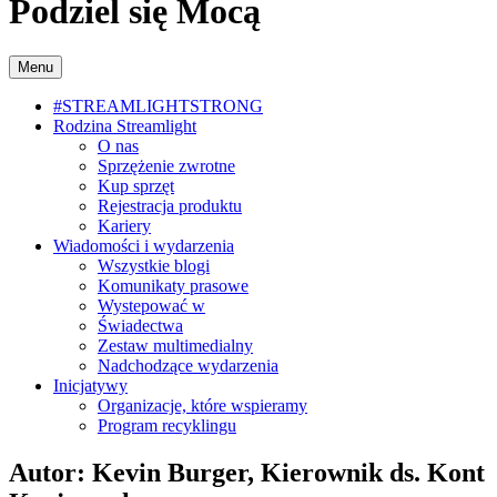
Podziel się Mocą
Menu
#STREAMLIGHTSTRONG
Rodzina Streamlight
O nas
Sprzężenie zwrotne
Kup sprzęt
Rejestracja produktu
Kariery
Wiadomości i wydarzenia
Wszystkie blogi
Komunikaty prasowe
Wystepować w
Świadectwa
Zestaw multimedialny
Nadchodzące wydarzenia
Inicjatywy
Organizacje, które wspieramy
Program recyklingu
Autor: Kevin Burger, Kierownik ds. Kont