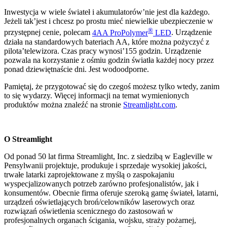
Inwestycja w wiele świateł i akumulatorów’nie jest dla każdego.
Jeżeli tak’jest i chcesz po prostu mieć niewielkie ubezpieczenie w
®
przystępnej cenie, polecam
4AA ProPolymer
LED
. Urządzenie
działa na standardowych bateriach AA, które można pożyczyć z
pilota’telewizora. Czas pracy wynosi’155 godzin. Urządzenie
pozwala na korzystanie z ośmiu godzin światła każdej nocy przez
ponad dziewiętnaście dni. Jest wodoodporne.
Pamiętaj, że przygotować się do czegoś możesz tylko wtedy, zanim
to się wydarzy. Więcej informacji na temat wymienionych
produktów można znaleźć na stronie
Streamlight.com
.
O Streamlight
Od ponad 50 lat firma Streamlight, Inc. z siedzibą w Eagleville w
Pensylwanii projektuje, produkuje i sprzedaje wysokiej jakości,
trwałe latarki zaprojektowane z myślą o zaspokajaniu
wyspecjalizowanych potrzeb zarówno profesjonalistów, jak i
konsumentów. Obecnie firma oferuje szeroką gamę świateł, latarni,
urządzeń oświetlających broń/celowników laserowych oraz
rozwiązań oświetlenia scenicznego do zastosowań w
profesjonalnych organach ścigania, wojsku, straży pożarnej,