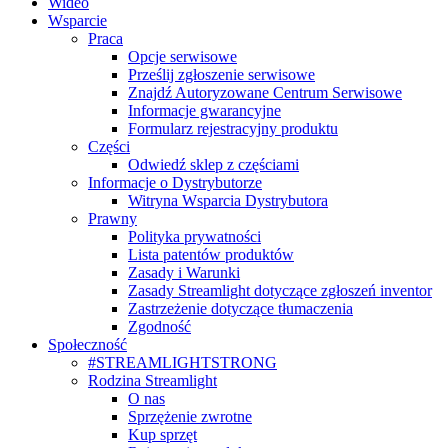
Wideo
Wsparcie
Praca
Opcje serwisowe
Prześlij zgłoszenie serwisowe
Znajdź Autoryzowane Centrum Serwisowe
Informacje gwarancyjne
Formularz rejestracyjny produktu
Części
Odwiedź sklep z częściami
Informacje o Dystrybutorze
Witryna Wsparcia Dystrybutora
Prawny
Polityka prywatności
Lista patentów produktów
Zasady i Warunki
Zasady Streamlight dotyczące zgłoszeń inventor
Zastrzeżenie dotyczące tłumaczenia
Zgodność
Społeczność
#STREAMLIGHTSTRONG
Rodzina Streamlight
O nas
Sprzężenie zwrotne
Kup sprzęt