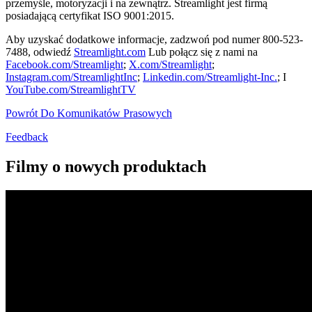
przemyśle, motoryzacji i na zewnątrz. Streamlight jest firmą
posiadającą certyfikat ISO 9001:2015.
Aby uzyskać dodatkowe informacje, zadzwoń pod numer 800-523-
7488, odwiedź
Streamlight.com
Lub połącz się z nami na
Facebook.com/Streamlight
;
X.com/Streamlight
;
Instagram.com/StreamlightInc
;
Linkedin.com/Streamlight-Inc.
; I
YouTube.com/StreamlightTV
Powrót Do Komunikatów Prasowych
Feedback
Filmy o nowych produktach