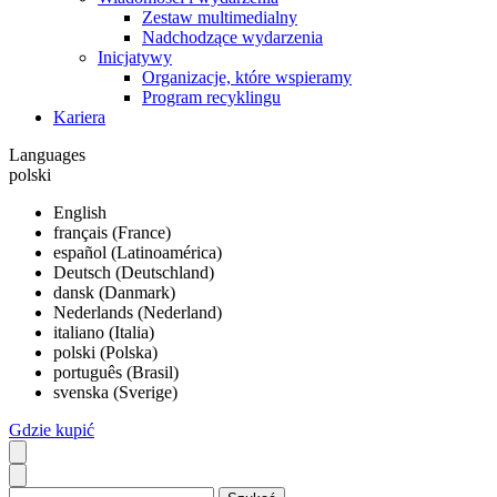
Zestaw multimedialny
Nadchodzące wydarzenia
Inicjatywy
Organizacje, które wspieramy
Program recyklingu
Kariera
Languages
polski
English
français (France)
español (Latinoamérica)
Deutsch (Deutschland)
dansk (Danmark)
Nederlands (Nederland)
italiano (Italia)
polski (Polska)
português (Brasil)
svenska (Sverige)
Gdzie kupić