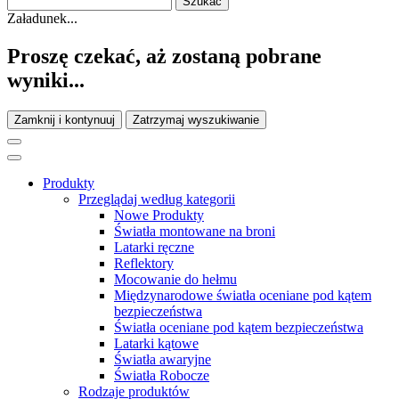
Załadunek...
Proszę czekać, aż zostaną pobrane
wyniki...
Zamknij i kontynuuj
Zatrzymaj wyszukiwanie
Produkty
Przeglądaj według kategorii
Nowe Produkty
Światła montowane na broni
Latarki ręczne
Reflektory
Mocowanie do hełmu
Międzynarodowe światła oceniane pod kątem
bezpieczeństwa
Światła oceniane pod kątem bezpieczeństwa
Latarki kątowe
Światła awaryjne
Światła Robocze
Rodzaje produktów