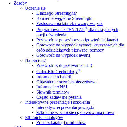
Zasoby
Uczenie się
Dlaczego Streamlight?
Kamienie węgielne Streamlight
Zastosowania latarek i wzory wiązek
®
Programowanie TEN-TAP
dla elastycznych
opcji oświetlenia
Przewodnik po wyborze odpowiedniej latarki
Gotowość na wypadek sytuacji kryzysowych dla
osób udzielających pierwszej pomocy
Gotowość na wypadek awarii
Nauka (cd.)
Przewodnik dopasowania TLR
®
Color-Rite Technology
Informacje o baterii
Objaśnienie ocen bezpieczeństwa
Informacje ANSI
Słownik terminów
Często zadawane pytania
Interaktywne prezentacje i szkolenia
Interaktywna prezentacja wiązki
Szkolenie w zakresie egzekwowania prawa
Biblioteka katalogów
Zobacz katalogi produktów