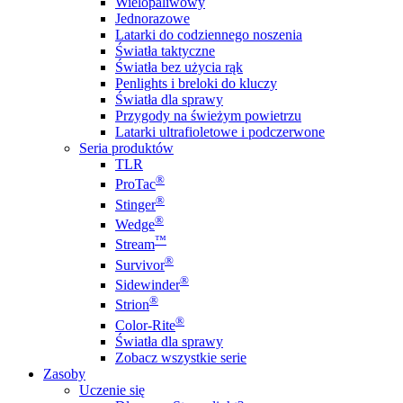
Wielopaliwowy
Jednorazowe
Latarki do codziennego noszenia
Światła taktyczne
Światła bez użycia rąk
Penlights i breloki do kluczy
Światła dla sprawy
Przygody na świeżym powietrzu
Latarki ultrafioletowe i podczerwone
Seria produktów
TLR
®
ProTac
®
Stinger
®
Wedge
™
Stream
®
Survivor
®
Sidewinder
®
Strion
®
Color-Rite
Światła dla sprawy
Zobacz wszystkie serie
Zasoby
Uczenie się