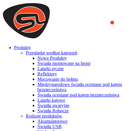
We use cookies to ensure that we provide you the best experience
on our website. By continuing to browse this website, you accept
that cookies are used to help us analyze how the website is used and
to offer you a better experience. To learn more or to find out how
you can disable cookies, you can access our
Privacy Policy
.
ACCEPT AND CLOSE
Produkty
Przeglądaj według kategorii
Nowe Produkty
Światła montowane na broni
Latarki ręczne
Reflektory
Mocowanie do hełmu
Międzynarodowe światła oceniane pod kątem
bezpieczeństwa
Światła oceniane pod kątem bezpieczeństwa
Latarki kątowe
Światła awaryjne
Światła Robocze
Rodzaje produktów
Akumulatorowe
Światła USB