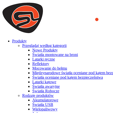
We use cookies to ensure that we provide you the best experience on o
you a better experience. To learn more or to find out how you can di
ACCEPT AND CLOSE
Produkty
Przeglądaj według kategorii
Nowe Produkty
Światła montowane na broni
Latarki ręczne
Reflektory
Mocowanie do hełmu
Międzynarodowe światła oceniane pod kątem bez
Światła oceniane pod kątem bezpieczeństwa
Latarki kątowe
Światła awaryjne
Światła Robocze
Rodzaje produktów
Akumulatorowe
Światła USB
Wielopaliwowy