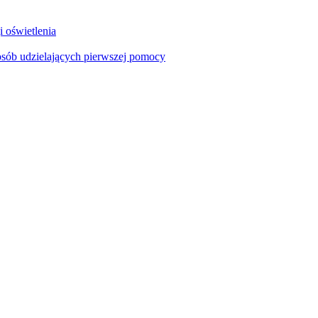
i oświetlenia
sób udzielających pierwszej pomocy