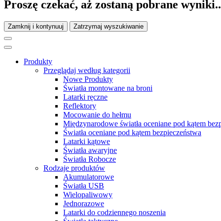
Proszę czekać, aż zostaną pobrane wyniki..
Zamknij i kontynuuj
Zatrzymaj wyszukiwanie
Produkty
Przeglądaj według kategorii
Nowe Produkty
Światła montowane na broni
Latarki ręczne
Reflektory
Mocowanie do hełmu
Międzynarodowe światła oceniane pod kątem bez
Światła oceniane pod kątem bezpieczeństwa
Latarki kątowe
Światła awaryjne
Światła Robocze
Rodzaje produktów
Akumulatorowe
Światła USB
Wielopaliwowy
Jednorazowe
Latarki do codziennego noszenia