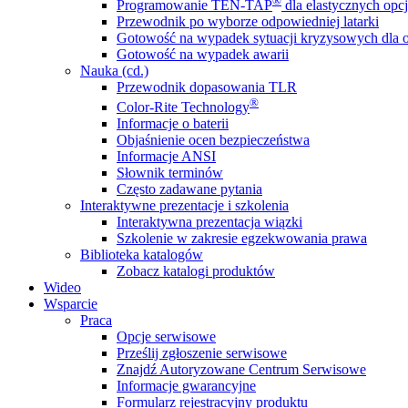
®
Programowanie TEN-TAP
dla elastycznych opcj
Przewodnik po wyborze odpowiedniej latarki
Gotowość na wypadek sytuacji kryzysowych dla o
Gotowość na wypadek awarii
Nauka (cd.)
Przewodnik dopasowania TLR
®
Color-Rite Technology
Informacje o baterii
Objaśnienie ocen bezpieczeństwa
Informacje ANSI
Słownik terminów
Często zadawane pytania
Interaktywne prezentacje i szkolenia
Interaktywna prezentacja wiązki
Szkolenie w zakresie egzekwowania prawa
Biblioteka katalogów
Zobacz katalogi produktów
Wideo
Wsparcie
Praca
Opcje serwisowe
Prześlij zgłoszenie serwisowe
Znajdź Autoryzowane Centrum Serwisowe
Informacje gwarancyjne
Formularz rejestracyjny produktu