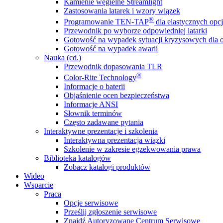
Kamienie węgielne Streamlight
Zastosowania latarek i wzory wiązek
®
Programowanie TEN-TAP
dla elastycznych opcj
Przewodnik po wyborze odpowiedniej latarki
Gotowość na wypadek sytuacji kryzysowych dla o
Gotowość na wypadek awarii
Nauka (cd.)
Przewodnik dopasowania TLR
®
Color-Rite Technology
Informacje o baterii
Objaśnienie ocen bezpieczeństwa
Informacje ANSI
Słownik terminów
Często zadawane pytania
Interaktywne prezentacje i szkolenia
Interaktywna prezentacja wiązki
Szkolenie w zakresie egzekwowania prawa
Biblioteka katalogów
Zobacz katalogi produktów
Wideo
Wsparcie
Praca
Opcje serwisowe
Prześlij zgłoszenie serwisowe
Znajdź Autoryzowane Centrum Serwisowe