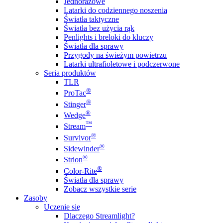
Jednorazowe
Latarki do codziennego noszenia
Światła taktyczne
Światła bez użycia rąk
Penlights i breloki do kluczy
Światła dla sprawy
Przygody na świeżym powietrzu
Latarki ultrafioletowe i podczerwone
Seria produktów
TLR
®
ProTac
®
Stinger
®
Wedge
™
Stream
®
Survivor
®
Sidewinder
®
Strion
®
Color-Rite
Światła dla sprawy
Zobacz wszystkie serie
Zasoby
Uczenie się
Dlaczego Streamlight?