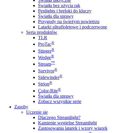
Światła taktyczne
Światła bez użycia rąk
Penlights i breloki do kluczy
Światła dla sprawy
Przygody na świeżym powietrzu
Latarki ultrafioletowe i podczerwone
Seria produktów
TLR
®
ProTac
®
Stinger
®
Wedge
™
Stream
®
Survivor
®
Sidewinder
®
Strion
®
Color-Rite
Światła dla sprawy
Zobacz wszystkie serie
Zasoby
Uczenie się
Dlaczego Streamlight?
Kamienie węgielne Streamlight
Zastosowania latarek i wzory wiązek