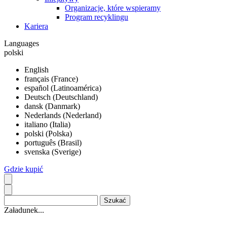
Organizacje, które wspieramy
Program recyklingu
Kariera
Languages
polski
English
français (France)
español (Latinoamérica)
Deutsch (Deutschland)
dansk (Danmark)
Nederlands (Nederland)
italiano (Italia)
polski (Polska)
português (Brasil)
svenska (Sverige)
Gdzie kupić
Załadunek...