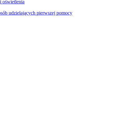
i oświetlenia
sób udzielających pierwszej pomocy