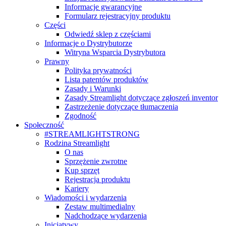
Informacje gwarancyjne
Formularz rejestracyjny produktu
Części
Odwiedź sklep z częściami
Informacje o Dystrybutorze
Witryna Wsparcia Dystrybutora
Prawny
Polityka prywatności
Lista patentów produktów
Zasady i Warunki
Zasady Streamlight dotyczące zgłoszeń inventor
Zastrzeżenie dotyczące tłumaczenia
Zgodność
Społeczność
#STREAMLIGHTSTRONG
Rodzina Streamlight
O nas
Sprzężenie zwrotne
Kup sprzęt
Rejestracja produktu
Kariery
Wiadomości i wydarzenia
Zestaw multimedialny
Nadchodzące wydarzenia
Inicjatywy