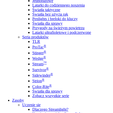
Jednorazowe
Latarki do codziennego noszenia
Światła taktyczne
Światła bez użycia rąk
Penlights i breloki do kluczy
Światła dla sprawy
Przygody na świeżym powietrzu
Latarki ultrafioletowe i podczerwone
Seria produktów
TLR
®
ProTac
®
Stinger
®
Wedge
™
Stream
®
Survivor
®
Sidewinder
®
Strion
®
Color-Rite
Światła dla sprawy
Zobacz wszystkie serie
Zasoby
Uczenie się
Dlaczego Streamlight?