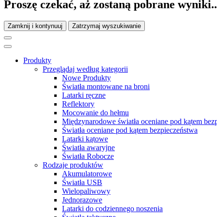
Proszę czekać, aż zostaną pobrane wyniki..
Zamknij i kontynuuj
Zatrzymaj wyszukiwanie
Produkty
Przeglądaj według kategorii
Nowe Produkty
Światła montowane na broni
Latarki ręczne
Reflektory
Mocowanie do hełmu
Międzynarodowe światła oceniane pod kątem bez
Światła oceniane pod kątem bezpieczeństwa
Latarki kątowe
Światła awaryjne
Światła Robocze
Rodzaje produktów
Akumulatorowe
Światła USB
Wielopaliwowy
Jednorazowe
Latarki do codziennego noszenia