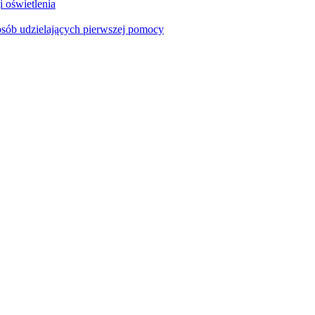
i oświetlenia
sób udzielających pierwszej pomocy