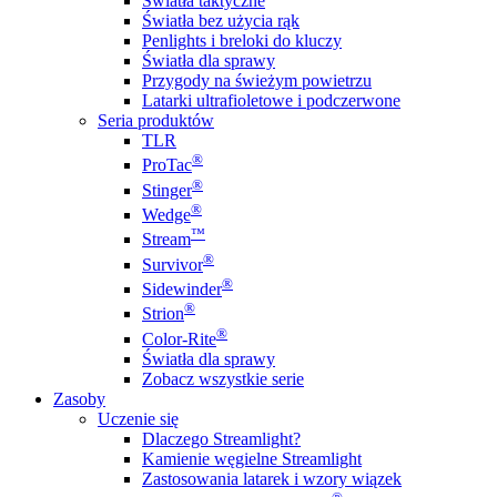
Światła taktyczne
Światła bez użycia rąk
Penlights i breloki do kluczy
Światła dla sprawy
Przygody na świeżym powietrzu
Latarki ultrafioletowe i podczerwone
Seria produktów
TLR
®
ProTac
®
Stinger
®
Wedge
™
Stream
®
Survivor
®
Sidewinder
®
Strion
®
Color-Rite
Światła dla sprawy
Zobacz wszystkie serie
Zasoby
Uczenie się
Dlaczego Streamlight?
Kamienie węgielne Streamlight
Zastosowania latarek i wzory wiązek