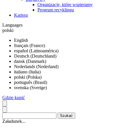
Organizacje, które wspieramy
Program recyklingu
Kariera
Languages
polski
English
français (France)
español (Latinoamérica)
Deutsch (Deutschland)
dansk (Danmark)
Nederlands (Nederland)
italiano (Italia)
polski (Polska)
português (Brasil)
svenska (Sverige)
Gdzie kupić
Załadunek...