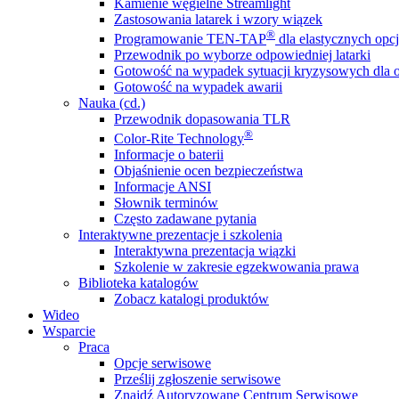
Kamienie węgielne Streamlight
Zastosowania latarek i wzory wiązek
®
Programowanie TEN-TAP
dla elastycznych opcj
Przewodnik po wyborze odpowiedniej latarki
Gotowość na wypadek sytuacji kryzysowych dla o
Gotowość na wypadek awarii
Nauka (cd.)
Przewodnik dopasowania TLR
®
Color-Rite Technology
Informacje o baterii
Objaśnienie ocen bezpieczeństwa
Informacje ANSI
Słownik terminów
Często zadawane pytania
Interaktywne prezentacje i szkolenia
Interaktywna prezentacja wiązki
Szkolenie w zakresie egzekwowania prawa
Biblioteka katalogów
Zobacz katalogi produktów
Wideo
Wsparcie
Praca
Opcje serwisowe
Prześlij zgłoszenie serwisowe
Znajdź Autoryzowane Centrum Serwisowe