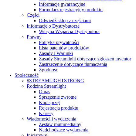
Informacje gwarancyjne
Formularz rejestracyjny produktu
Części
Odwiedź sklep z częściami
Informacje o Dystrybutorze
Witryna Wsparcia Dystrybutora
Prawny
Polityka prywatności
Lista patentów produktów
Zasady i Warunki
Zasady Streamlight dotyczące zgłoszeń inventor
Zastrzeżenie dotyczące tłumaczenia
Zgodność
Społeczność
#STREAMLIGHTSTRONG
Rodzina Streamlight
O nas
Sprzężenie zwrotne
Kup sprzęt
Rejestracja produktu
Kariery
Wiadomości i wydarzenia
Zestaw multimedialny
Nadchodzące wydarzenia
Inicjatywy