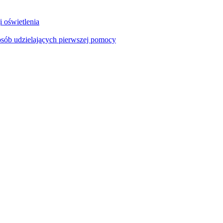
i oświetlenia
sób udzielających pierwszej pomocy