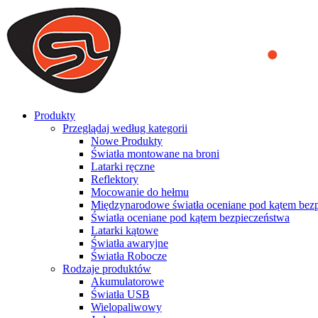
We use cookies to ensure that we provide you the best experience on o
you a better experience. To learn more or to find out how you can di
ACCEPT AND CLOSE
Produkty
Przeglądaj według kategorii
Nowe Produkty
Światła montowane na broni
Latarki ręczne
Reflektory
Mocowanie do hełmu
Międzynarodowe światła oceniane pod kątem bez
Światła oceniane pod kątem bezpieczeństwa
Latarki kątowe
Światła awaryjne
Światła Robocze
Rodzaje produktów
Akumulatorowe
Światła USB
Wielopaliwowy