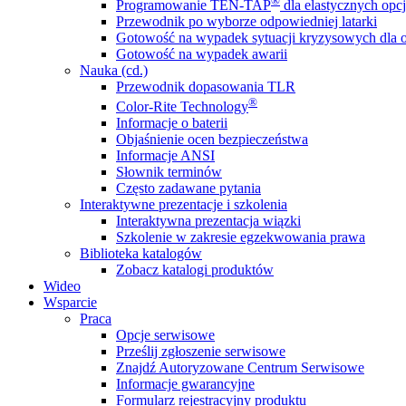
®
Programowanie TEN-TAP
dla elastycznych opcj
Przewodnik po wyborze odpowiedniej latarki
Gotowość na wypadek sytuacji kryzysowych dla o
Gotowość na wypadek awarii
Nauka (cd.)
Przewodnik dopasowania TLR
®
Color-Rite Technology
Informacje o baterii
Objaśnienie ocen bezpieczeństwa
Informacje ANSI
Słownik terminów
Często zadawane pytania
Interaktywne prezentacje i szkolenia
Interaktywna prezentacja wiązki
Szkolenie w zakresie egzekwowania prawa
Biblioteka katalogów
Zobacz katalogi produktów
Wideo
Wsparcie
Praca
Opcje serwisowe
Prześlij zgłoszenie serwisowe
Znajdź Autoryzowane Centrum Serwisowe
Informacje gwarancyjne
Formularz rejestracyjny produktu