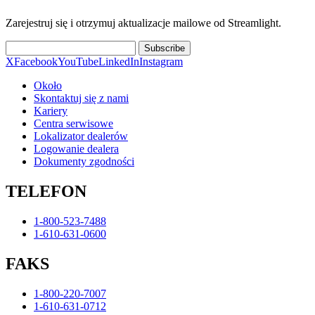
Zarejestruj się i otrzymuj aktualizacje mailowe od Streamlight.
Subscribe
X
Facebook
YouTube
LinkedIn
Instagram
Około
Skontaktuj się z nami
Kariery
Centra serwisowe
Lokalizator dealerów
Logowanie dealera
Dokumenty zgodności
TELEFON
1-800-523-7488
1-610-631-0600
FAKS
1-800-220-7007
1-610-631-0712