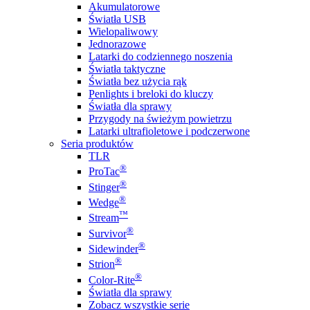
Akumulatorowe
Światła USB
Wielopaliwowy
Jednorazowe
Latarki do codziennego noszenia
Światła taktyczne
Światła bez użycia rąk
Penlights i breloki do kluczy
Światła dla sprawy
Przygody na świeżym powietrzu
Latarki ultrafioletowe i podczerwone
Seria produktów
TLR
®
ProTac
®
Stinger
®
Wedge
™
Stream
®
Survivor
®
Sidewinder
®
Strion
®
Color-Rite
Światła dla sprawy
Zobacz wszystkie serie