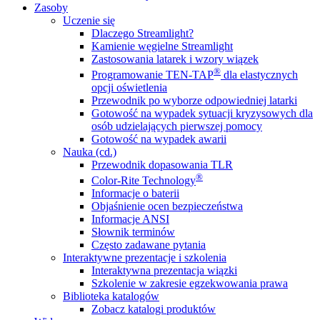
Zasoby
Uczenie się
Dlaczego Streamlight?
Kamienie węgielne Streamlight
Zastosowania latarek i wzory wiązek
®
Programowanie TEN-TAP
dla elastycznych
opcji oświetlenia
Przewodnik po wyborze odpowiedniej latarki
Gotowość na wypadek sytuacji kryzysowych dla
osób udzielających pierwszej pomocy
Gotowość na wypadek awarii
Nauka (cd.)
Przewodnik dopasowania TLR
®
Color-Rite Technology
Informacje o baterii
Objaśnienie ocen bezpieczeństwa
Informacje ANSI
Słownik terminów
Często zadawane pytania
Interaktywne prezentacje i szkolenia
Interaktywna prezentacja wiązki
Szkolenie w zakresie egzekwowania prawa
Biblioteka katalogów
Zobacz katalogi produktów