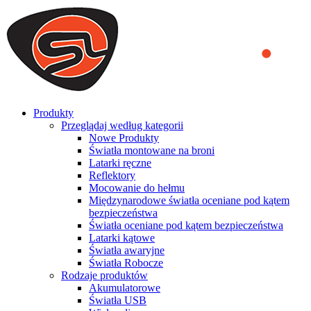
We use cookies to ensure that we provide you the best experience
on our website. By continuing to browse this website, you accept
that cookies are used to help us analyze how the website is used and
to offer you a better experience. To learn more or to find out how
you can disable cookies, you can access our
Privacy Policy
.
ACCEPT AND CLOSE
Produkty
Przeglądaj według kategorii
Nowe Produkty
Światła montowane na broni
Latarki ręczne
Reflektory
Mocowanie do hełmu
Międzynarodowe światła oceniane pod kątem
bezpieczeństwa
Światła oceniane pod kątem bezpieczeństwa
Latarki kątowe
Światła awaryjne
Światła Robocze
Rodzaje produktów
Akumulatorowe
Światła USB