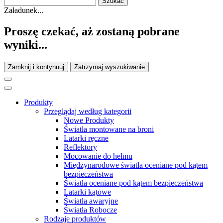
Załadunek...
Proszę czekać, aż zostaną pobrane
wyniki...
Zamknij i kontynuuj
Zatrzymaj wyszukiwanie
Produkty
Przeglądaj według kategorii
Nowe Produkty
Światła montowane na broni
Latarki ręczne
Reflektory
Mocowanie do hełmu
Międzynarodowe światła oceniane pod kątem
bezpieczeństwa
Światła oceniane pod kątem bezpieczeństwa
Latarki kątowe
Światła awaryjne
Światła Robocze
Rodzaje produktów