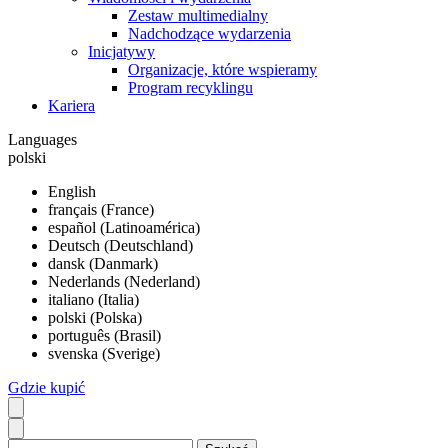
Zestaw multimedialny
Nadchodzące wydarzenia
Inicjatywy
Organizacje, które wspieramy
Program recyklingu
Kariera
Languages
polski
English
français (France)
español (Latinoamérica)
Deutsch (Deutschland)
dansk (Danmark)
Nederlands (Nederland)
italiano (Italia)
polski (Polska)
português (Brasil)
svenska (Sverige)
Gdzie kupić