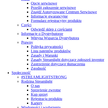
Opcje serwisowe
Prześlij zgłoszenie serwisowe
Znajdź Autoryzowane Centrum Serwisowe
Informacje gwarancyjne
Formularz rejestracyjny produktu
Części
Odwiedź sklep z częściami
Informacje o Dystrybutorze
Witryna Wsparcia Dystrybutora
Prawny
Polityka prywatności
Lista patentów produktów
Zasady i Warunki
Zasady Streamlight dotyczące zgłoszeń inventor
Zastrzeżenie dotyczące tłumaczenia
Zgodność
Społeczność
#STREAMLIGHTSTRONG
Rodzina Streamlight
O nas
Sprzężenie zwrotne
Kup sprzęt
Rejestracja produktu
Kariery
Wiadomości i wydarzenia