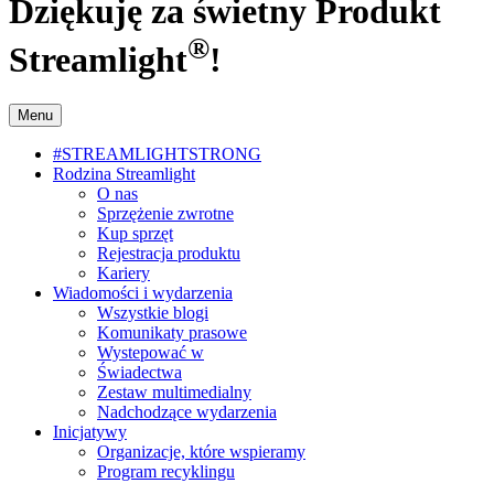
Dziękuję za świetny Produkt
®
Streamlight
!
Menu
#STREAMLIGHTSTRONG
Rodzina Streamlight
O nas
Sprzężenie zwrotne
Kup sprzęt
Rejestracja produktu
Kariery
Wiadomości i wydarzenia
Wszystkie blogi
Komunikaty prasowe
Wystepować w
Świadectwa
Zestaw multimedialny
Nadchodzące wydarzenia
Inicjatywy
Organizacje, które wspieramy
Program recyklingu