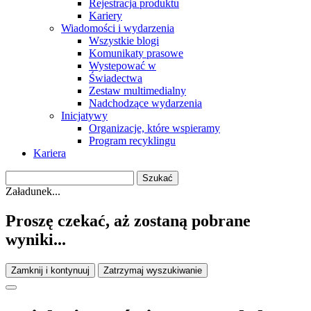
Rejestracja produktu
Kariery
Wiadomości i wydarzenia
Wszystkie blogi
Komunikaty prasowe
Wystepować w
Świadectwa
Zestaw multimedialny
Nadchodzące wydarzenia
Inicjatywy
Organizacje, które wspieramy
Program recyklingu
Kariera
Załadunek...
Proszę czekać, aż zostaną pobrane
wyniki...
Zamknij i kontynuuj
Zatrzymaj wyszukiwanie