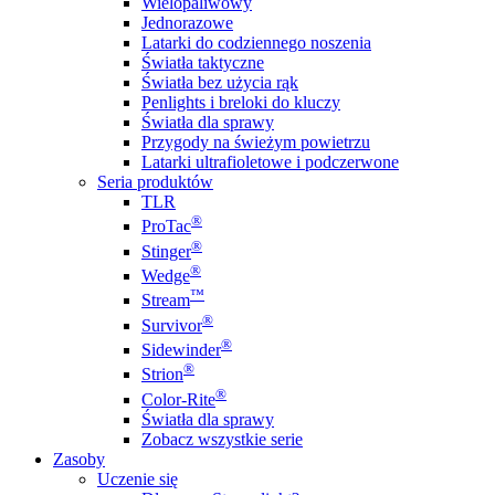
Wielopaliwowy
Jednorazowe
Latarki do codziennego noszenia
Światła taktyczne
Światła bez użycia rąk
Penlights i breloki do kluczy
Światła dla sprawy
Przygody na świeżym powietrzu
Latarki ultrafioletowe i podczerwone
Seria produktów
TLR
®
ProTac
®
Stinger
®
Wedge
™
Stream
®
Survivor
®
Sidewinder
®
Strion
®
Color-Rite
Światła dla sprawy
Zobacz wszystkie serie
Zasoby
Uczenie się