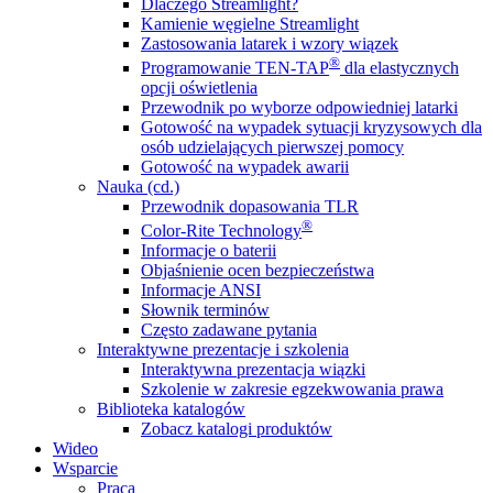
Dlaczego Streamlight?
Kamienie węgielne Streamlight
Zastosowania latarek i wzory wiązek
®
Programowanie TEN-TAP
dla elastycznych
opcji oświetlenia
Przewodnik po wyborze odpowiedniej latarki
Gotowość na wypadek sytuacji kryzysowych dla
osób udzielających pierwszej pomocy
Gotowość na wypadek awarii
Nauka (cd.)
Przewodnik dopasowania TLR
®
Color-Rite Technology
Informacje o baterii
Objaśnienie ocen bezpieczeństwa
Informacje ANSI
Słownik terminów
Często zadawane pytania
Interaktywne prezentacje i szkolenia
Interaktywna prezentacja wiązki
Szkolenie w zakresie egzekwowania prawa
Biblioteka katalogów
Zobacz katalogi produktów
Wideo
Wsparcie
Praca