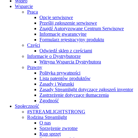
Wideo
Wsparcie
Praca
Opcje serwisowe
Prześlij zgłoszenie serwisowe
Znajdź Autoryzowane Centrum Serwisowe
Informacje gwarancyjne
Formularz rejestracyjny produktu
Części
Odwiedź sklep z częściami
Informacje o Dystrybutorze
Witryna Wsparcia Dystrybutora
Prawny
Polityka prywatności
Lista patentów produktów
Zasady i Warunki
Zasady Streamlight dotyczące zgłoszeń inventor
Zastrzeżenie dotyczące tłumaczenia
Zgodność
Społeczność
#STREAMLIGHTSTRONG
Rodzina Streamlight
O nas
Sprzężenie zwrotne
Kup sprzęt