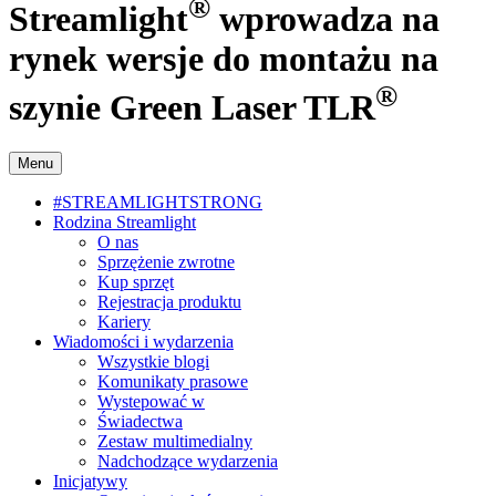
®
Streamlight
wprowadza na
rynek wersje do montażu na
®
szynie Green Laser TLR
Menu
#STREAMLIGHTSTRONG
Rodzina Streamlight
O nas
Sprzężenie zwrotne
Kup sprzęt
Rejestracja produktu
Kariery
Wiadomości i wydarzenia
Wszystkie blogi
Komunikaty prasowe
Wystepować w
Świadectwa
Zestaw multimedialny
Nadchodzące wydarzenia
Inicjatywy