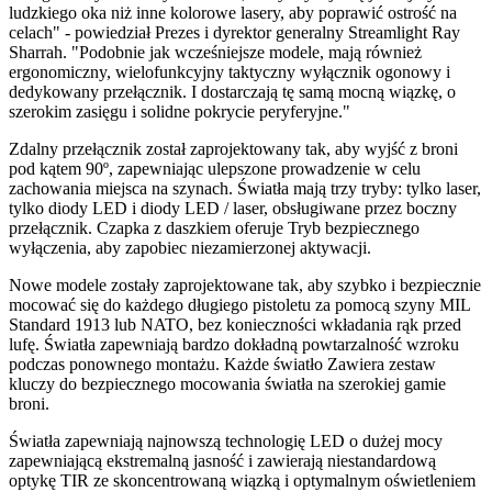
ludzkiego oka niż inne kolorowe lasery, aby poprawić ostrość na
celach" - powiedział Prezes i dyrektor generalny Streamlight Ray
Sharrah. "Podobnie jak wcześniejsze modele, mają również
ergonomiczny, wielofunkcyjny taktyczny wyłącznik ogonowy i
dedykowany przełącznik. I dostarczają tę samą mocną wiązkę, o
szerokim zasięgu i solidne pokrycie peryferyjne."
Zdalny przełącznik został zaprojektowany tak, aby wyjść z broni
pod kątem 90º, zapewniając ulepszone prowadzenie w celu
zachowania miejsca na szynach. Światła mają trzy tryby: tylko laser,
tylko diody LED i diody LED / laser, obsługiwane przez boczny
przełącznik. Czapka z daszkiem oferuje Tryb bezpiecznego
wyłączenia, aby zapobiec niezamierzonej aktywacji.
Nowe modele zostały zaprojektowane tak, aby szybko i bezpiecznie
mocować się do każdego długiego pistoletu za pomocą szyny MIL
Standard 1913 lub NATO, bez konieczności wkładania rąk przed
lufę. Światła zapewniają bardzo dokładną powtarzalność wzroku
podczas ponownego montażu. Każde światło Zawiera zestaw
kluczy do bezpiecznego mocowania światła na szerokiej gamie
broni.
Światła zapewniają najnowszą technologię LED o dużej mocy
zapewniającą ekstremalną jasność i zawierają niestandardową
optykę TIR ze skoncentrowaną wiązką i optymalnym oświetleniem