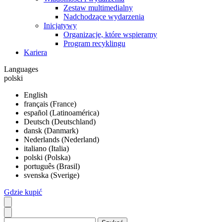
Zestaw multimedialny
Nadchodzące wydarzenia
Inicjatywy
Organizacje, które wspieramy
Program recyklingu
Kariera
Languages
polski
English
français (France)
español (Latinoamérica)
Deutsch (Deutschland)
dansk (Danmark)
Nederlands (Nederland)
italiano (Italia)
polski (Polska)
português (Brasil)
svenska (Sverige)
Gdzie kupić