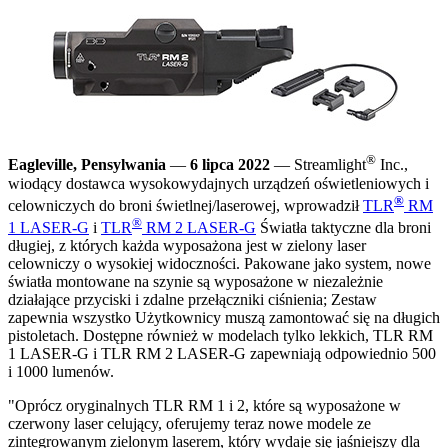
®
Eagleville, Pensylwania
—
6 lipca 2
022
— Streamlight
Inc.,
wiodący dostawca wysokowydajnych urządzeń oświetleniowych i
®
celowniczych do broni świetlnej/laserowej, wprowadził
TLR
RM
®
1 LASER-G
i
TLR
RM 2 LASER-G
Światła taktyczne dla broni
długiej, z których każda wyposażona jest w zielony laser
celowniczy o wysokiej widoczności. Pakowane jako system, nowe
światła montowane na szynie są wyposażone w niezależnie
działające przyciski i zdalne przełączniki ciśnienia; Zestaw
zapewnia wszystko Użytkownicy muszą zamontować się na długich
pistoletach. Dostępne również w modelach tylko lekkich, TLR RM
1 LASER-G i TLR RM 2 LASER-G zapewniają odpowiednio 500
i 1000 lumenów.
"Oprócz oryginalnych TLR RM 1 i 2, które są wyposażone w
czerwony laser celujący, oferujemy teraz nowe modele ze
zintegrowanym zielonym laserem, który wydaje się jaśniejszy dla