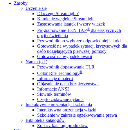
Zasoby
Uczenie się
Dlaczego Streamlight?
Kamienie węgielne Streamlight
Zastosowania latarek i wzory wiązek
®
Programowanie TEN-TAP
dla elastycznych
opcji oświetlenia
Przewodnik po wyborze odpowiedniej latarki
Gotowość na wypadek sytuacji kryzysowych dla
osób udzielających pierwszej pomocy
Gotowość na wypadek awarii
Nauka (cd.)
Przewodnik dopasowania TLR
®
Color-Rite Technology
Informacje o baterii
Objaśnienie ocen bezpieczeństwa
Informacje ANSI
Słownik terminów
Często zadawane pytania
Interaktywne prezentacje i szkolenia
Interaktywna prezentacja wiązki
Szkolenie w zakresie egzekwowania prawa
Biblioteka katalogów
Zobacz katalogi produktów