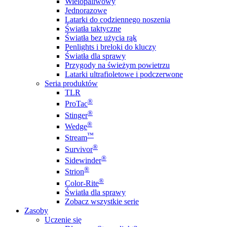
Wielopaliwowy
Jednorazowe
Latarki do codziennego noszenia
Światła taktyczne
Światła bez użycia rąk
Penlights i breloki do kluczy
Światła dla sprawy
Przygody na świeżym powietrzu
Latarki ultrafioletowe i podczerwone
Seria produktów
TLR
®
ProTac
®
Stinger
®
Wedge
™
Stream
®
Survivor
®
Sidewinder
®
Strion
®
Color-Rite
Światła dla sprawy
Zobacz wszystkie serie
Zasoby
Uczenie się