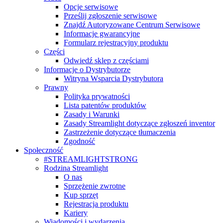
Opcje serwisowe
Prześlij zgłoszenie serwisowe
Znajdź Autoryzowane Centrum Serwisowe
Informacje gwarancyjne
Formularz rejestracyjny produktu
Części
Odwiedź sklep z częściami
Informacje o Dystrybutorze
Witryna Wsparcia Dystrybutora
Prawny
Polityka prywatności
Lista patentów produktów
Zasady i Warunki
Zasady Streamlight dotyczące zgłoszeń inventor
Zastrzeżenie dotyczące tłumaczenia
Zgodność
Społeczność
#STREAMLIGHTSTRONG
Rodzina Streamlight
O nas
Sprzężenie zwrotne
Kup sprzęt
Rejestracja produktu
Kariery
Wiadomości i wydarzenia