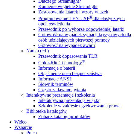
Dlaczego Streamlight?
Kamienie węgielne Streamlight
Zastosowania latarek i wzory wiązek
®
Programowanie TEN-TAP
dla elastycznych
opcji oświetlenia
Przewodnik po wyborze odpowiedniej latarki
Gotowość na wypadek sytuacji kryzysowych dla
osób udzielających pierwszej pomocy
Gotowość na wypadek awarii
Nauka (cd.)
Przewodnik dopasowania TLR
®
Color-Rite Technology
Informacje o baterii
Objaśnienie ocen bezpieczeństwa
Informacje ANSI
Słownik terminów
Często zadawane pytania
Interaktywne prezentacje i szkolenia
Interaktywna prezentacja wiązki
Szkolenie w zakresie egzekwowania prawa
Biblioteka katalogów
Zobacz katalogi produktów
Wideo
Wsparcie
Praca