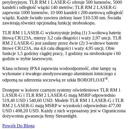
peryferyjnym. TLR RM 1 LASER-G oferuje 500 lumenów, 5000
kandeli i odległość wiązki 140 metrów; TLR RM 2 LASER-G
zapewnia 1000 lumenów, 10 000 kandeli i 200-metrową odległość
wiązki. Każde światło zawiera zielony laser 510-530 nm. Światła
zawierają również opcjonalną funkcję stroboskopu.
TLR RM 1 LASER-G wykorzystuje jedną (1) 3-woltową baterię
litową CR123A, mierzy 3,2 cala długości i waży 2,97 uncji. TLR
RM 2 LASER-G jest zasilany przez dwie (2) 3-woltowe baterie
litowe CR123A, ma 4,6 cala długości i waży 4,95 uncji. Obie
funkcje 1,5 godziny ciągłej pracy, 3 godziny na stroboskopie i 60
godzin w trybie laserowym.
Klasa ochrony IPX4 zapewnia wodoodporność, obie lampy są
wykonane z trwałego anodyzowanego aluminium lotniczego z
®
odporną na uderzenia soczewką ze szkła BOROFLOAT
.
Dostępne w kolorze czarnym systemy oświetleniowe TLR RM 1
LASER-G i TLR RM 2 LASER-G mają MSRP odpowiednio
519,40 USD i 540,60 USD. Modele TLR RM 1 LASER-G i TLR
RM 2 LASER-G mają MSRP w wysokości odpowiednio 477,00
USD i 498,20 USD. Każdy z nich wyposażony jest w Ograniczona
dożywotnia gwarancja firmy Streamlight.
Powrót Do Bloga