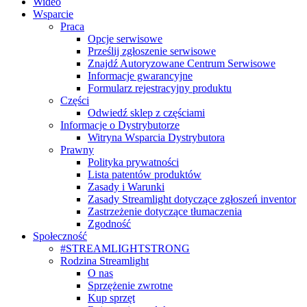
Wideo
Wsparcie
Praca
Opcje serwisowe
Prześlij zgłoszenie serwisowe
Znajdź Autoryzowane Centrum Serwisowe
Informacje gwarancyjne
Formularz rejestracyjny produktu
Części
Odwiedź sklep z częściami
Informacje o Dystrybutorze
Witryna Wsparcia Dystrybutora
Prawny
Polityka prywatności
Lista patentów produktów
Zasady i Warunki
Zasady Streamlight dotyczące zgłoszeń inventor
Zastrzeżenie dotyczące tłumaczenia
Zgodność
Społeczność
#STREAMLIGHTSTRONG
Rodzina Streamlight
O nas
Sprzężenie zwrotne
Kup sprzęt