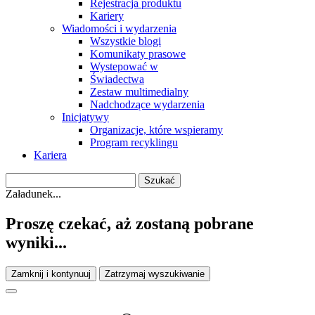
Rejestracja produktu
Kariery
Wiadomości i wydarzenia
Wszystkie blogi
Komunikaty prasowe
Wystepować w
Świadectwa
Zestaw multimedialny
Nadchodzące wydarzenia
Inicjatywy
Organizacje, które wspieramy
Program recyklingu
Kariera
Załadunek...
Proszę czekać, aż zostaną pobrane
wyniki...
Zamknij i kontynuuj
Zatrzymaj wyszukiwanie