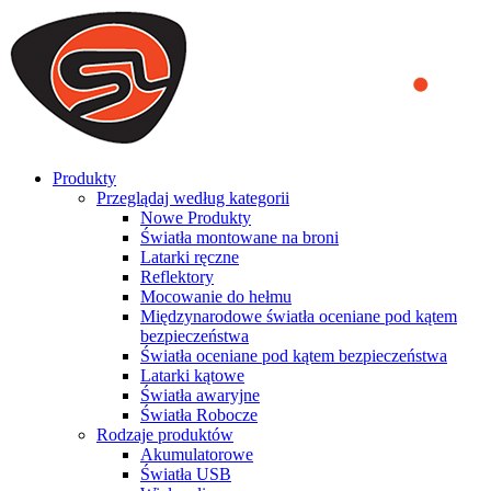
We use cookies to ensure that we provide you the best experience
on our website. By continuing to browse this website, you accept
that cookies are used to help us analyze how the website is used and
to offer you a better experience. To learn more or to find out how
you can disable cookies, you can access our
Privacy Policy
.
ACCEPT AND CLOSE
Produkty
Przeglądaj według kategorii
Nowe Produkty
Światła montowane na broni
Latarki ręczne
Reflektory
Mocowanie do hełmu
Międzynarodowe światła oceniane pod kątem
bezpieczeństwa
Światła oceniane pod kątem bezpieczeństwa
Latarki kątowe
Światła awaryjne
Światła Robocze
Rodzaje produktów
Akumulatorowe
Światła USB