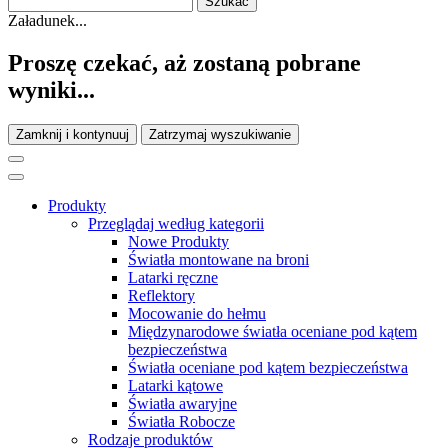
Załadunek...
Proszę czekać, aż zostaną pobrane
wyniki...
Zamknij i kontynuuj
Zatrzymaj wyszukiwanie
Produkty
Przeglądaj według kategorii
Nowe Produkty
Światła montowane na broni
Latarki ręczne
Reflektory
Mocowanie do hełmu
Międzynarodowe światła oceniane pod kątem
bezpieczeństwa
Światła oceniane pod kątem bezpieczeństwa
Latarki kątowe
Światła awaryjne
Światła Robocze
Rodzaje produktów