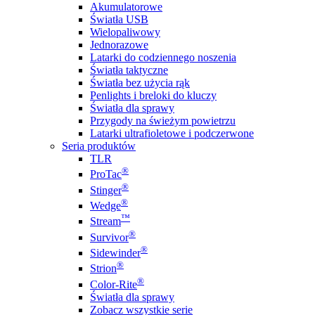
Akumulatorowe
Światła USB
Wielopaliwowy
Jednorazowe
Latarki do codziennego noszenia
Światła taktyczne
Światła bez użycia rąk
Penlights i breloki do kluczy
Światła dla sprawy
Przygody na świeżym powietrzu
Latarki ultrafioletowe i podczerwone
Seria produktów
TLR
®
ProTac
®
Stinger
®
Wedge
™
Stream
®
Survivor
®
Sidewinder
®
Strion
®
Color-Rite
Światła dla sprawy
Zobacz wszystkie serie