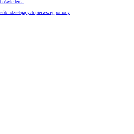
i oświetlenia
sób udzielających pierwszej pomocy