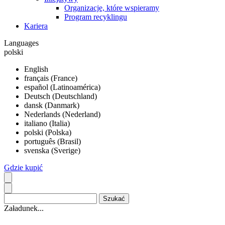
Organizacje, które wspieramy
Program recyklingu
Kariera
Languages
polski
English
français (France)
español (Latinoamérica)
Deutsch (Deutschland)
dansk (Danmark)
Nederlands (Nederland)
italiano (Italia)
polski (Polska)
português (Brasil)
svenska (Sverige)
Gdzie kupić
Załadunek...