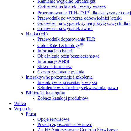
Kamienie węgielne Streamlight
Zastosowania latarek i wzory wiązek
®
Programowanie TEN-TAP
dla elastycznych opcj
Przewodnik po wyborze odpowiedniej latarki
Gotowość na wypadek sytuacji kryzysowych dla o
Gotowość na wypadek awarii
Nauka (cd.)
Przewodnik dopasowania TLR
®
Color-Rite Technology
Informacje o baterii
Objaśnienie ocen bezpieczeństwa
Informacje ANSI
Słownik terminów
Często zadawane pytania
Interaktywne prezentacje i szkolenia
Interaktywna prezentacja wiązki
Szkolenie w zakresie egzekwowania prawa
Biblioteka katalogów
Zobacz katalogi produktów
Wideo
Wsparcie
Praca
Opcje serwisowe
Prześlij zgłoszenie serwisowe
Znajdź Autoryzowane Centrum Serwisowe