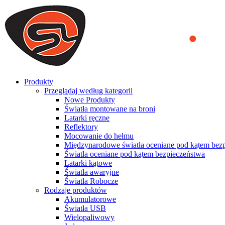
We use cookies to ensure that we provide you the best experience on o
you a better experience. To learn more or to find out how you can di
ACCEPT AND CLOSE
Produkty
Przeglądaj według kategorii
Nowe Produkty
Światła montowane na broni
Latarki ręczne
Reflektory
Mocowanie do hełmu
Międzynarodowe światła oceniane pod kątem bez
Światła oceniane pod kątem bezpieczeństwa
Latarki kątowe
Światła awaryjne
Światła Robocze
Rodzaje produktów
Akumulatorowe
Światła USB
Wielopaliwowy