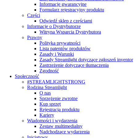
Informacje gwarancyjne
Formularz rejestracyjny produktu
Części
Odwiedź sklep z częściami
Informacje o Dystrybutorze
Witryna Wsparcia Dystrybutora
Prawny
Polityka prywatności
Lista patentów produktów
Zasady i Warunki
Zasady Streamlight dotyczące zgłoszeń inventor
Zastrzeżenie dotyczące tłumaczenia
Zgodność
Społeczność
#STREAMLIGHTSTRONG
Rodzina Streamlight
O nas
Sprzężenie zwrotne
Kup sprzęt
Rejestracja produktu
Kariery
Wiadomości i wydarzenia
Zestaw multimedialny
Nadchodzące wydarzenia
Inicjatywy