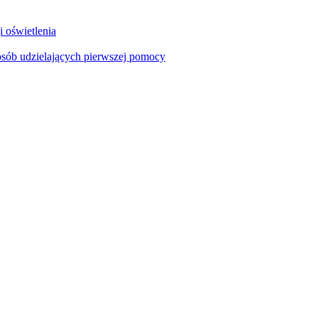
i oświetlenia
sób udzielających pierwszej pomocy