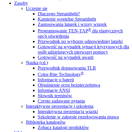
Zasoby
Uczenie się
Dlaczego Streamlight?
Kamienie węgielne Streamlight
Zastosowania latarek i wzory wiązek
®
Programowanie TEN-TAP
dla elastycznych
opcji oświetlenia
Przewodnik po wyborze odpowiedniej latarki
Gotowość na wypadek sytuacji kryzysowych dla
osób udzielających pierwszej pomocy
Gotowość na wypadek awarii
Nauka (cd.)
Przewodnik dopasowania TLR
®
Color-Rite Technology
Informacje o baterii
Objaśnienie ocen bezpieczeństwa
Informacje ANSI
Słownik terminów
Często zadawane pytania
Interaktywne prezentacje i szkolenia
Interaktywna prezentacja wiązki
Szkolenie w zakresie egzekwowania prawa
Biblioteka katalogów
Zobacz katalogi produktów