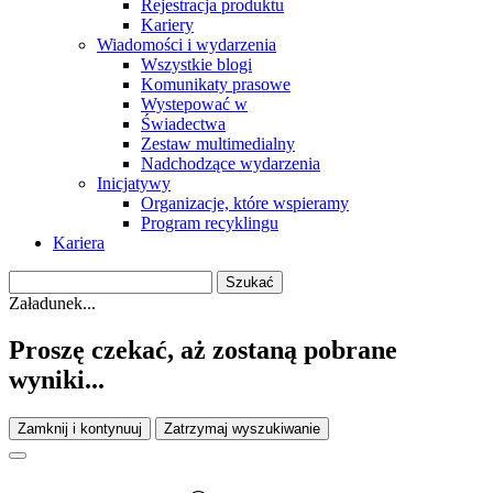
Rejestracja produktu
Kariery
Wiadomości i wydarzenia
Wszystkie blogi
Komunikaty prasowe
Wystepować w
Świadectwa
Zestaw multimedialny
Nadchodzące wydarzenia
Inicjatywy
Organizacje, które wspieramy
Program recyklingu
Kariera
Załadunek...
Proszę czekać, aż zostaną pobrane
wyniki...
Zamknij i kontynuuj
Zatrzymaj wyszukiwanie