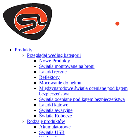
We use cookies to ensure that we provide you the best experience
on our website. By continuing to browse this website, you accept
that cookies are used to help us analyze how the website is used and
to offer you a better experience. To learn more or to find out how
you can disable cookies, you can access our
Privacy Policy
.
ACCEPT AND CLOSE
Produkty
Przeglądaj według kategorii
Nowe Produkty
Światła montowane na broni
Latarki ręczne
Reflektory
Mocowanie do hełmu
Międzynarodowe światła oceniane pod kątem
bezpieczeństwa
Światła oceniane pod kątem bezpieczeństwa
Latarki kątowe
Światła awaryjne
Światła Robocze
Rodzaje produktów
Akumulatorowe
Światła USB