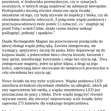
przestrzeni, w środowisku przemysłowym, czy w sytuacjach
awaryjnych, w których mogą znajdować się substancje łatwopalne.
Profesjonaliści docenią również elastyczne opcje światła’,
niezależnie od tego, czy będą używane do inspekcji z bliska, czy do
oświetlania obszarów roboczych. A połączenie wiązki punktowej i
przeciwpowodziowej może pomóc Ci zobaczyć, co ’ znajduje się
przed Tobą i wokół Ciebie, dzięki czemu możesz uniknąć
poślizgnięć, potknięć i upadków.”
Dualie Rechargeable Magnes ma przeciwstawne przełączniki do
łatwej obsługi wiązki jedną ręką. Zawiera zintegrowany, nie
wystający, sprężynowy zaczep do paska, który dopasowuje się do
korpusu latarki, a jednocześnie łatwo chwyta koszule, kieszenie i
inny sprzęt, umożliwiając korzystanie z niego bez użycia rąk.’ Dwa
zintegrowane magnesy, jeden na górze klipsa, a drugi na jego
końcu, zapewniają łatwe mocowanie do metalowych powierzchni w
celu oświetlenia bez użycia rąk.
Nowe światło ma trzy tryby wyjściowe. Wiązka punktowa LED
umożliwia technikom oświetlanie obiektów na odległość, takich jak
rury napowietrzne lub media, a wiązka strumieniowa LED jest
przeznaczona do pracy z bliska. Dwie wiązki mogą być również
używane razem, aby stworzyć nieprzerwany wzór światła, który
zapewnia 275 lumenów dla większego bezpieczeństwa.