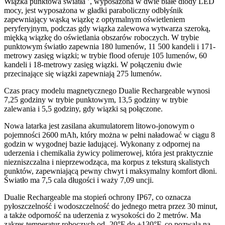
Wiązka punktowa światła ’, wyposażona w dwie białe diody LED
mocy, jest wyposażona w gładki paraboliczny odbłyśnik
zapewniający wąską wiązkę z optymalnym oświetleniem
peryferyjnym, podczas gdy wiązka zalewowa wytwarza szeroką,
miękką wiązkę do oświetlania obszarów roboczych. W trybie
punktowym światło zapewnia 180 lumenów, 11 500 kandeli i 171-
metrowy zasięg wiązki; w trybie flood oferuje 105 lumenów, 60
kandeli i 18-metrowy zasięg wiązki. W połączeniu dwie
przecinające się wiązki zapewniają 275 lumenów.
Czas pracy modelu magnetycznego Dualie Rechargeable wynosi
7,25 godziny w trybie punktowym, 13,5 godziny w trybie
zalewania i 5,5 godziny, gdy wiązki są połączone.
Nowa latarka jest zasilana akumulatorem litowo-jonowym o
pojemności 2600 mAh, który można w pełni naładować w ciągu 8
godzin w wygodnej bazie ładującej. Wykonany z odpornej na
uderzenia i chemikalia żywicy polimerowej, która jest praktycznie
niezniszczalna i nieprzewodząca, ma korpus z teksturą skalistych
punktów, zapewniającą pewny chwyt i maksymalny komfort dłoni.
Światło ma 7,5 cala długości i waży 7,09 uncji.
Dualie Rechargeable ma stopień ochrony IP67, co oznacza
pyłoszczelność i wodoszczelność do jednego metra przez 30 minut,
a także odporność na uderzenia z wysokości do 2 metrów. Ma
zakres temperatur roboczych od -20°F do +130°F, co pozwala na