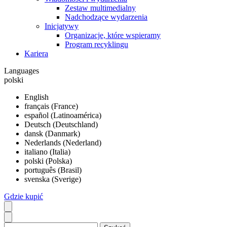
Zestaw multimedialny
Nadchodzące wydarzenia
Inicjatywy
Organizacje, które wspieramy
Program recyklingu
Kariera
Languages
polski
English
français (France)
español (Latinoamérica)
Deutsch (Deutschland)
dansk (Danmark)
Nederlands (Nederland)
italiano (Italia)
polski (Polska)
português (Brasil)
svenska (Sverige)
Gdzie kupić