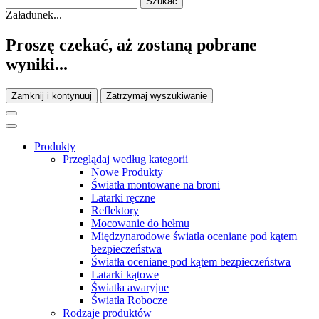
Załadunek...
Proszę czekać, aż zostaną pobrane
wyniki...
Zamknij i kontynuuj
Zatrzymaj wyszukiwanie
Produkty
Przeglądaj według kategorii
Nowe Produkty
Światła montowane na broni
Latarki ręczne
Reflektory
Mocowanie do hełmu
Międzynarodowe światła oceniane pod kątem
bezpieczeństwa
Światła oceniane pod kątem bezpieczeństwa
Latarki kątowe
Światła awaryjne
Światła Robocze
Rodzaje produktów