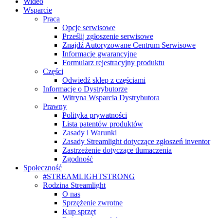
Wideo
Wsparcie
Praca
Opcje serwisowe
Prześlij zgłoszenie serwisowe
Znajdź Autoryzowane Centrum Serwisowe
Informacje gwarancyjne
Formularz rejestracyjny produktu
Części
Odwiedź sklep z częściami
Informacje o Dystrybutorze
Witryna Wsparcia Dystrybutora
Prawny
Polityka prywatności
Lista patentów produktów
Zasady i Warunki
Zasady Streamlight dotyczące zgłoszeń inventor
Zastrzeżenie dotyczące tłumaczenia
Zgodność
Społeczność
#STREAMLIGHTSTRONG
Rodzina Streamlight
O nas
Sprzężenie zwrotne
Kup sprzęt