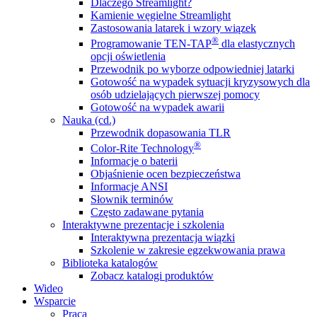
Dlaczego Streamlight?
Kamienie węgielne Streamlight
Zastosowania latarek i wzory wiązek
®
Programowanie TEN-TAP
dla elastycznych
opcji oświetlenia
Przewodnik po wyborze odpowiedniej latarki
Gotowość na wypadek sytuacji kryzysowych dla
osób udzielających pierwszej pomocy
Gotowość na wypadek awarii
Nauka (cd.)
Przewodnik dopasowania TLR
®
Color-Rite Technology
Informacje o baterii
Objaśnienie ocen bezpieczeństwa
Informacje ANSI
Słownik terminów
Często zadawane pytania
Interaktywne prezentacje i szkolenia
Interaktywna prezentacja wiązki
Szkolenie w zakresie egzekwowania prawa
Biblioteka katalogów
Zobacz katalogi produktów
Wideo
Wsparcie
Praca