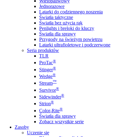
Wielopaliwowy
Jednorazowe
Latarki do codziennego noszenia
Światła taktyczne
Światła bez użycia rąk
Penlights i breloki do kluczy
Światła dla sprawy
Przygody na świeżym powietrzu
Latarki ultrafioletowe i podczerwone
Seria produktów
TLR
®
ProTac
®
Stinger
®
Wedge
™
Stream
®
Survivor
®
Sidewinder
®
Strion
®
Color-Rite
Światła dla sprawy
Zobacz wszystkie serie
Zasoby
Uczenie się