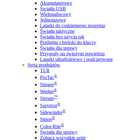
Akumulatorowe
Światła USB
Wielopaliwowy
Jednorazowe
Latarki do codziennego noszenia
Światła taktyczne
Światła bez użycia rąk
Penlights i breloki do kluczy
Światła dla sprawy
Przygody na świeżym powietrzu
Latarki ultrafioletowe i podczerwone
Seria produktów
TLR
®
ProTac
®
Stinger
®
Wedge
™
Stream
®
Survivor
®
Sidewinder
®
Strion
®
Color-Rite
Światła dla sprawy
Zobacz wszystkie serie