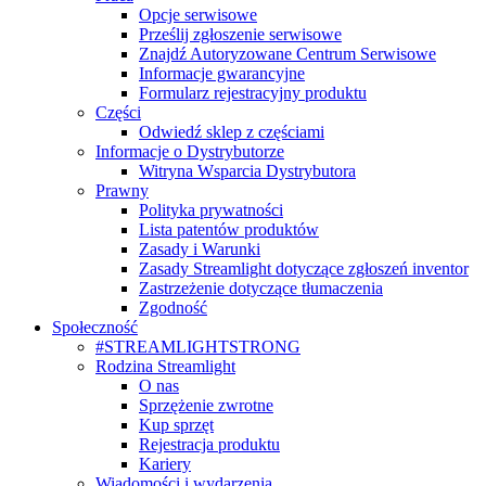
Opcje serwisowe
Prześlij zgłoszenie serwisowe
Znajdź Autoryzowane Centrum Serwisowe
Informacje gwarancyjne
Formularz rejestracyjny produktu
Części
Odwiedź sklep z częściami
Informacje o Dystrybutorze
Witryna Wsparcia Dystrybutora
Prawny
Polityka prywatności
Lista patentów produktów
Zasady i Warunki
Zasady Streamlight dotyczące zgłoszeń inventor
Zastrzeżenie dotyczące tłumaczenia
Zgodność
Społeczność
#STREAMLIGHTSTRONG
Rodzina Streamlight
O nas
Sprzężenie zwrotne
Kup sprzęt
Rejestracja produktu
Kariery
Wiadomości i wydarzenia