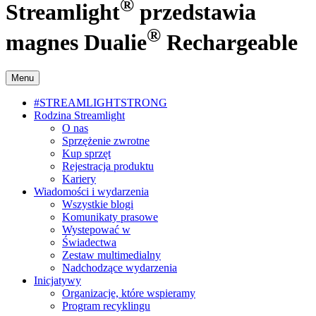
®
Streamlight
przedstawia
®
magnes Dualie
Rechargeable
Menu
#STREAMLIGHTSTRONG
Rodzina Streamlight
O nas
Sprzężenie zwrotne
Kup sprzęt
Rejestracja produktu
Kariery
Wiadomości i wydarzenia
Wszystkie blogi
Komunikaty prasowe
Wystepować w
Świadectwa
Zestaw multimedialny
Nadchodzące wydarzenia
Inicjatywy
Organizacje, które wspieramy
Program recyklingu