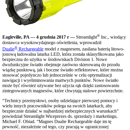
®
Eagleville, PA — 4 grudnia 2017 r —
Streamlight
Inc., wiodący
dostawca wysokowydajnego oświetlenia, wprowadził
®
Dualie
Rechargeable
model z magnesem, zasilana baterią litowo-
jonową ładowalna latarka LED, która została sklasyfikowana jako
bezpieczna do użytku w środowiskach Division 1. Nowe
dwufunkcyjne światło obejmuje zarówno skierowaną do przodu
wiązkę punktową, jak i boczne światło reflektorowe, które można
stosować pojedynczo lub jednocześnie w celu optymalizacji
nawigacji i wyeliminowania martwych punktów. Nowe światło
może być również używane bez użycia rąk dzięki zastosowaniu
zintegrowanych magnesów, które chwytają stalowe powierzchnie.
“Technicy przemysłowi, osoby udzielające pierwszej pomocy i
wielu innych pracowników polega na swoich latarkach, aby
bezpiecznie działać w najbardziej niebezpiecznych warunkach”
powiedział Streamlight Wiceprezes ds. sprzedaży i marketingu,
Michael F. Obiad. “Magnes Dualie Rechargeable daje im tę
pewność, niezależnie od tego, czy pracują w ograniczonej